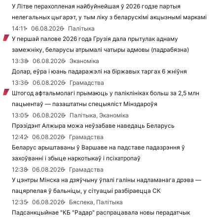
У Літве перахопленая найбуйнейшая ў 2026 годзе партыя
нелегальных цыгарэт, у тым ліку з беларускімі акцызнымі маркамі
14:11
06.08.2026
Палітыка
У першай палове 2026 года Грузія дала прытулак аднаму
замежніку, беларусы атрымалі чатыры адмовы (падрабязна)
13:38
06.08.2026
Эканоміка
Долар, еўра і юань падаражэлі на біржавых таргах 6 жніўня
13:36
06.08.2026
Грамадства
Штогод афтальмолагі прымаюць у паліклініках больш за 2,5 млн
пацыентаў — пазаштатны спецыяліст Мінздароўя
13:05
06.08.2026
Палітыка, Эканоміка
Прэзідэнт Алжыра можа неўзабаве наведаць Беларусь
12:42
06.08.2026
Грамадства
Беларус арыштаваны ў Варшаве на падставе падазрэння ў
захоўванні і збыце наркотыкаў і псіхатропаў
12:38
06.08.2026
Грамадства
У цэнтры Мінска на дзяўчыну ўпалі галіны надламанага дрэва —
пацярпелая ў бальніцы, у сітуацыі разбіраецца СК
12:35
06.08.2026
Бяспека, Палітыка
Падсанкцыйнае "КБ "Радар" распрацавала новы перадатчык