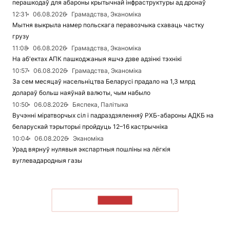
перашкодаў для абароны крытычнай інфраструктуры ад дронаў
12:31
06.08.2026
Грамадства, Эканоміка
Мытня выкрыла намер польскага перавозчыка схаваць частку
грузу
11:08
06.08.2026
Грамадства, Эканоміка
На аб'ектах АПК пашкоджаныя яшчэ дзве адзінкі тэхнікі
10:57
06.08.2026
Грамадства, Эканоміка
За сем месяцаў насельніцтва Беларусі прадало на 1,3 млрд
долараў больш наяўнай валюты, чым набыло
10:50
06.08.2026
Бяспека, Палітыка
Вучэнні міратворчых сіл і падраздзяленняў РХБ-абароны АДКБ на
беларускай тэрыторыі пройдуць 12–16 кастрычніка
10:04
06.08.2026
Эканоміка
Урад вярнуў нулявыя экспартныя пошліны на лёгкія
вуглевадародныя газы
ЧЫТАЦЬ