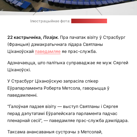
Ілюстрацыйнае фота:
Michel Christen / EP
22 кастрычніка,
Позірк
.
Пра пачатак візіту ў Страсбург
(Францыя) дэмакратычнага лідара Святланы
Ціханоўскай
паведамляе
яе прэс-служба.
Адзначаецца, што палітыка суправаджае яе муж Сяргей
Ціханоўскі.
У Страсбург Ціханоўскую запрасіла спікер
Еўрапарламента Роберта Метсола, гаворыцца ў
паведамленні.
“Галоўная падзея візіту — выступ Святланы і Сяргея
перад дэпутатамі Еўрапейскага парламента падчас
пленарнай сесіі”, — паведамляе прэс-служба дэмлідара.
Таксама анансаваныя сустрэчы з Метсолай,