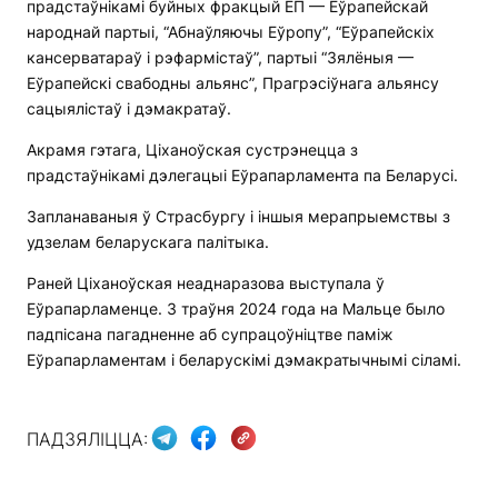
прадстаўнікамі буйных фракцый ЕП — Еўрапейскай
народнай партыі, “Абнаўляючы Еўропу”, “Еўрапейскіх
кансерватараў і рэфармістаў”, партыі “Зялёныя —
Еўрапейскі свабодны альянс”, Прагрэсіўнага альянсу
сацыялістаў і дэмакратаў.
Акрамя гэтага, Ціханоўская сустрэнецца з
прадстаўнікамі дэлегацыі Еўрапарламента па Беларусі.
Запланаваныя ў Страсбургу і іншыя мерапрыемствы з
удзелам беларускага палітыка.
Раней Ціханоўская неаднаразова выступала ў
Еўрапарламенце. 3 траўня 2024 года на Мальце было
падпісана пагадненне аб супрацоўніцтве паміж
Еўрапарламентам і беларускімі дэмакратычнымі сіламі.
ПАДЗЯЛІЦЦА: