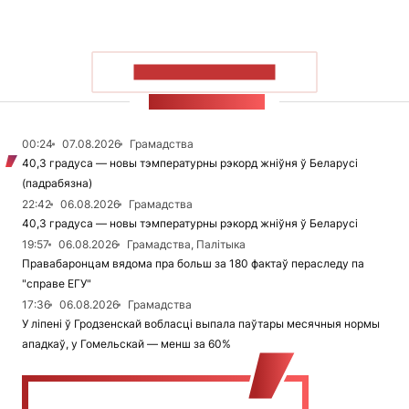
ПАКАЗАЦЬ БОЛЬШ
СТУЖКА НАВІН
00:24
07.08.2026
Грамадства
40,3 градуса — новы тэмпературны рэкорд жніўня ў Беларусі
(падрабязна)
22:42
06.08.2026
Грамадства
40,3 градуса — новы тэмпературны рэкорд жніўня ў Беларусі
19:57
06.08.2026
Грамадства, Палітыка
Правабаронцам вядома пра больш за 180 фактаў пераследу па
"справе ЕГУ"
17:36
06.08.2026
Грамадства
У ліпені ў Гродзенскай вобласці выпала паўтары месячныя нормы
ападкаў, у Гомельскай — менш за 60%