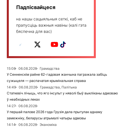
Падпісвайцеся
на нашы сацыяльныя сеткі, каб не
прапусціць важныя навіны (калі гэта
бяспечна для вас)
15:08
06.08.2026
Грамадства
У Сенненскім раёне 62-гадовая жанчына пагражала забіць
сужыцеля — распачатая крымінальная справа
14:49
06.08.2026
Грамадства, Палітыка
Статкевіч лічыць, что яго інсульт у няволі быў выкліканы адмоваю
ў неабходных леках
14:27
06.08.2026
У першай палове 2026 года Грузія дала прытулак аднаму
замежніку, беларусы атрымалі чатыры адмовы
14:14
06.08.2026
Эканоміка