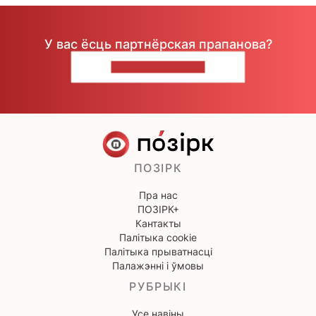
У вас ёсць партнёрская прапанова?
НАПІШЫЦЕ НАМ
ПОЗІРК
Пра нас
ПОЗІРК+
Кантакты
Палітыка cookie
Палітыка прыватнасці
Палажэнні і ўмовы
РУБРЫКІ
Усе навіны