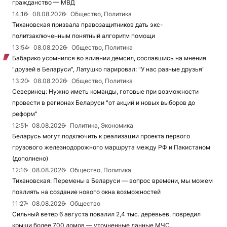
гражданство — МВД
14:16
08.08.2026
Общество, Политика
Тихановская призвала правозащитников дать экс-
политзаключенным понятный алгоритм помощи
13:54
08.08.2026
Общество, Политика
Бабарико усомнился во влиянии демсил, сославшись на мнения
"друзей в Беларуси", Латушко парировал: "У нас разные друзья"
13:20
08.08.2026
Общество, Политика
Северинец: Нужно иметь команды, готовые при возможности
провести в регионах Беларуси "от акций и новых выборов до
реформ"
12:51
08.08.2026
Политика, Экономика
Беларусь могут подключить к реализации проекта первого
грузового железнодорожного маршрута между РФ и Пакистаном
(дополнено)
12:16
08.08.2026
Общество, Политика
Тихановская: Перемены в Беларуси — вопрос времени, мы можем
повлиять на создание нового окна возможностей
11:27
08.08.2026
Общество
Сильный ветер 6 августа повалил 2,4 тыс. деревьев, повредил
крыши более 700 домов — уточненные данные МЧС