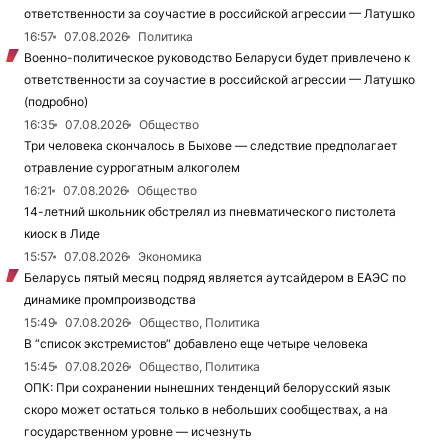
ответственности за соучастие в российской агрессии — Латушко
16:57
07.08.2026
Политика
Военно-политическое руководство Беларуси будет привлечено к
ответственности за соучастие в российской агрессии — Латушко
(подробно)
16:35
07.08.2026
Общество
Три человека скончалось в Быхове — следствие предполагает
отравление суррогатным алкоголем
16:21
07.08.2026
Общество
14-летний школьник обстрелял из пневматического пистолета
киоск в Лиде
15:57
07.08.2026
Экономика
Беларусь пятый месяц подряд является аутсайдером в ЕАЭС по
динамике промпроизводства
15:49
07.08.2026
Общество, Политика
В “список экстремистов“ добавлено еще четыре человека
15:45
07.08.2026
Общество, Политика
ОПК: При сохранении нынешних тенденций белорусский язык
скоро может остаться только в небольших сообществах, а на
государственном уровне — исчезнуть