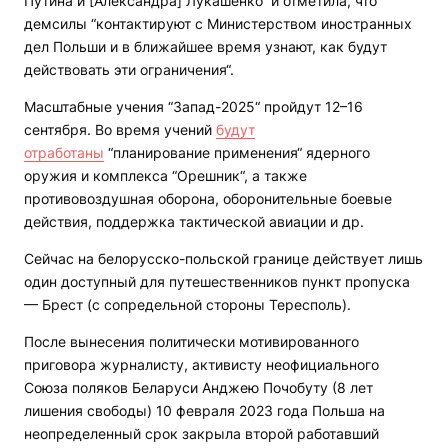
Путина и [Александра] Лукашенко“ и отметила, что
демсилы “контактируют с Министерством иностранных
дел Польши и в ближайшее время узнают, как будут
действовать эти ограничения“.
Масштабные учения “Запад-2025“ пройдут 12–16
сентября. Во время учений
будут
отработаны
“планирование применения“ ядерного
оружия и комплекса “Орешник“, а также
противовоздушная оборона, оборонительные боевые
действия, поддержка тактической авиации и др.
Сейчас на белорусско-польской границе действует лишь
один доступный для путешественников пункт пропуска
— Брест (с сопредельной стороны Тересполь).
После вынесения политически мотивированного
приговора журналисту, активисту неофициального
Союза поляков Беларуси Анджею Почобуту (8 лет
лишения свободы) 10 февраля 2023 года Польша на
неопределенный срок закрыла второй работавший