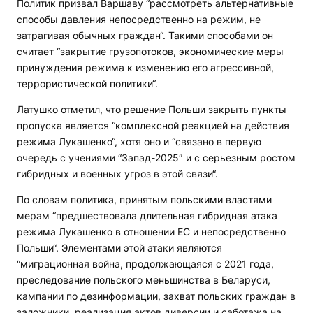
Политик призвал Варшаву “рассмотреть альтернативные
способы давления непосредственно на режим, не
затрагивая обычных граждан“. Такими способами он
считает “закрытие грузопотоков, экономические меры
принуждения режима к изменению его агрессивной,
террористической политики“.
Латушко отметил, что решение Польши закрыть пункты
пропуска является “комплексной реакцией на действия
режима Лукашенко“, хотя оно и “связано в первую
очередь с учениями “Запад-2025″ и с серьезным ростом
гибридных и военных угроз в этой связи“.
По словам политика, принятым польскими властями
мерам “предшествовала длительная гибридная атака
режима Лукашенко в отношении ЕС и непосредственно
Польши“. Элементами этой атаки являются
“миграционная война, продолжающаяся с 2021 года,
преследование польского меньшинства в Беларуси,
кампании по дезинформации, захват польских граждан в
заложники, реализация актов диверсии и саботажа на