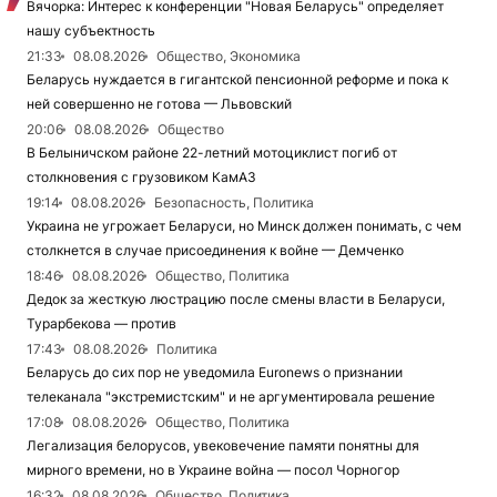
Вячорка: Интерес к конференции "Новая Беларусь" определяет
нашу субъектность
21:33
08.08.2026
Общество, Экономика
Беларусь нуждается в гигантской пенсионной реформе и пока к
ней совершенно не готова — Львовский
20:06
08.08.2026
Общество
В Белыничском районе 22-летний мотоциклист погиб от
столкновения с грузовиком КамАЗ
19:14
08.08.2026
Безопасность, Политика
Украина не угрожает Беларуси, но Минск должен понимать, с чем
столкнется в случае присоединения к войне — Демченко
18:46
08.08.2026
Общество, Политика
Дедок за жесткую люстрацию после смены власти в Беларуси,
Турарбекова — против
17:43
08.08.2026
Политика
Беларусь до сих пор не уведомила Euronews о признании
телеканала "экстремистским" и не аргументировала решение
17:08
08.08.2026
Общество, Политика
Легализация белорусов, увековечение памяти понятны для
мирного времени, но в Украине война — посол Чорногор
16:32
08.08.2026
Общество, Политика