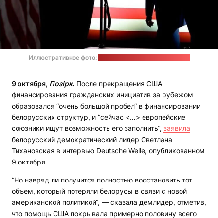
Иллюстративное фото:
страница Трампа в "Фейсбуке"
9 октября,
Позірк.
После прекращения США
финансирования гражданских инициатив за рубежом
образовался “очень большой пробел“ в финансировании
белорусских структур, и “сейчас <…> европейские
союзники ищут возможность его заполнить“,
заявила
белорусский демократический лидер Светлана
Тихановская в интервью Deutsche Welle, опубликованном
9 октября.
“Но навряд ли получится полностью восстановить тот
объем, который потеряли белорусы в связи с новой
американской политикой“, — сказала демлидер, отметив,
что помощь США покрывала примерно половину всего