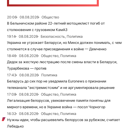
20:06
08.08.2026
Общество
В Белыничском районе 22-летний мотоциклист погиб от
столкновения с грузовиком КамАЗ
19:14
08.08.2026
Безопасность, Политика
Украина не угрожает Беларуси, но Минск должен понимать, с чем
столкнется в случае присоединения к войне — Демченко
18:46
08.08.2026
Общество, Политика
Дедок за жесткую люстрацию после смены власти в Беларуси,
Турарбекова — против
17:43
08.08.2026
Политика
Беларусь до сих пор не уведомила Euronews о признании
телеканала "экстремистским" и не аргументировала решение
17:08
08.08.2026
Общество, Политика
Легализация белорусов, увековечение памяти понятны для
мирного времени, но в Украине война — посол Чорногор
16:32
08.08.2026
Общество, Политика
Нужны идеи, чтобы расшевелить белорусов за рубежом, считает
Лебедько