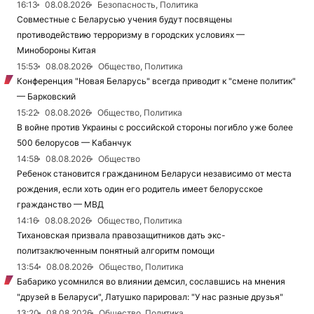
16:13
08.08.2026
Безопасность, Политика
Совместные с Беларусью учения будут посвящены
противодействию терроризму в городских условиях —
Минобороны Китая
15:53
08.08.2026
Общество, Политика
Конференция "Новая Беларусь" всегда приводит к "смене политик"
— Барковский
15:22
08.08.2026
Общество, Политика
В войне против Украины с российской стороны погибло уже более
500 белорусов — Кабанчук
14:58
08.08.2026
Общество
Ребенок становится гражданином Беларуси независимо от места
рождения, если хоть один его родитель имеет белорусское
гражданство — МВД
14:16
08.08.2026
Общество, Политика
Тихановская призвала правозащитников дать экс-
политзаключенным понятный алгоритм помощи
13:54
08.08.2026
Общество, Политика
Бабарико усомнился во влиянии демсил, сославшись на мнения
"друзей в Беларуси", Латушко парировал: "У нас разные друзья"
13:20
08.08.2026
Общество, Политика