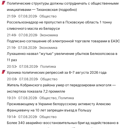
Политические структуры должны сотрудничать с общественными
инициативами — Тихановская (подробно)
21:59
07.08.2026
Общество
Россельхознадзор не пропустил в Псковскую область 1 тонну
сливочного масла из Беларуси
21:46
07.08.2026
Экономика
Подписано соглашение об электронной торговле товарами в ЕАЭС
21:16
07.08.2026
Экономика
Лукашенко назвал "жутью" увеличение убытков Белкоопсоюза в
11 раз
20:53
07.08.2026
Политика
Хроника политических репрессий за 6–7 августа 2026 года
20:08
07.08.2026
Общество
Житель Кобринского района умер от передозировки алкоголя —
экспертиза показала 7,2 промилле
19:31
07.08.2026
Общество, Политика
Проживающему в Украине белорусскому активисту Алексею
Францкевичу на 10 лет запрещен въезд в Польшу
19:14
07.08.2026
Общество
Более 340 аварийно-восстановительных бригад задействовано в