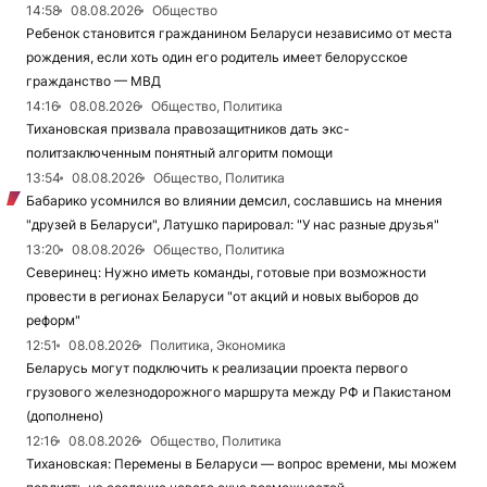
14:58
08.08.2026
Общество
Ребенок становится гражданином Беларуси независимо от места
рождения, если хоть один его родитель имеет белорусское
гражданство — МВД
14:16
08.08.2026
Общество, Политика
Тихановская призвала правозащитников дать экс-
политзаключенным понятный алгоритм помощи
13:54
08.08.2026
Общество, Политика
Бабарико усомнился во влиянии демсил, сославшись на мнения
"друзей в Беларуси", Латушко парировал: "У нас разные друзья"
13:20
08.08.2026
Общество, Политика
Северинец: Нужно иметь команды, готовые при возможности
провести в регионах Беларуси "от акций и новых выборов до
реформ"
12:51
08.08.2026
Политика, Экономика
Беларусь могут подключить к реализации проекта первого
грузового железнодорожного маршрута между РФ и Пакистаном
(дополнено)
12:16
08.08.2026
Общество, Политика
Тихановская: Перемены в Беларуси — вопрос времени, мы можем