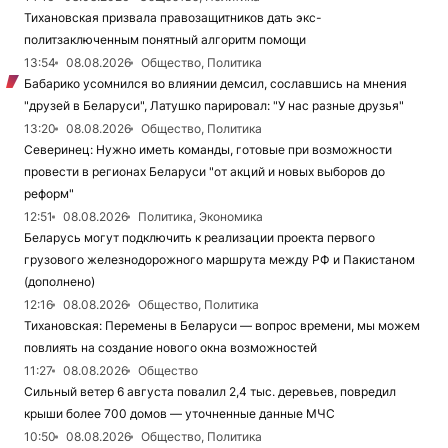
Тихановская призвала правозащитников дать экс-
политзаключенным понятный алгоритм помощи
13:54
08.08.2026
Общество, Политика
Бабарико усомнился во влиянии демсил, сославшись на мнения
"друзей в Беларуси", Латушко парировал: "У нас разные друзья"
13:20
08.08.2026
Общество, Политика
Северинец: Нужно иметь команды, готовые при возможности
провести в регионах Беларуси "от акций и новых выборов до
реформ"
12:51
08.08.2026
Политика, Экономика
Беларусь могут подключить к реализации проекта первого
грузового железнодорожного маршрута между РФ и Пакистаном
(дополнено)
12:16
08.08.2026
Общество, Политика
Тихановская: Перемены в Беларуси — вопрос времени, мы можем
повлиять на создание нового окна возможностей
11:27
08.08.2026
Общество
Сильный ветер 6 августа повалил 2,4 тыс. деревьев, повредил
крыши более 700 домов — уточненные данные МЧС
10:50
08.08.2026
Общество, Политика