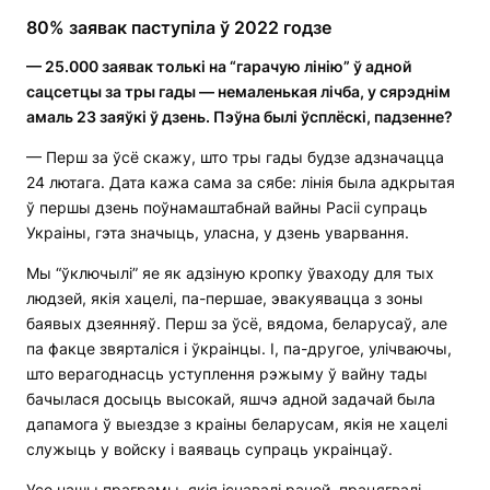
80% заявак паступіла ў 2022 годзе
— 25.000 заявак толькі на “гарачую лінію” ў адной
сацсетцы за тры гады — немаленькая лічба, у сярэднім
амаль 23 заяўкі ў дзень.
П
эўна былі
ўсплёскі
, падзенне?
— Перш за ўсё скажу, што тры гады будзе адзначацца
24 лютага. Дата кажа сама за сябе: лінія была адкрытая
ў першы дзень поўнамаштабнай вайны Расіі супраць
Украіны, гэта значыць, уласна, у дзень уварвання.
Мы “ўключылі” яе як адзіную кропку ўваходу для тых
людзей, якія хацелі, па-першае, эвакуявацца з зоны
баявых дзеянняў. Перш за ўсё, вядома, беларусаў, але
па факце звярталіся і ўкраінцы. І, па-другое, улічваючы,
што верагоднасць уступлення рэжыму ў вайну тады
бачылася досыць высокай, яшчэ адной задачай была
дапамога ў выездзе з краіны беларусам, якія не хацелі
служыць у войску і ваяваць супраць украінцаў.
Усе нашы праграмы, якія існавалі раней, працягвалі