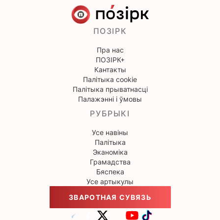
ПОЗІРК
Пра нас
ПОЗІРК+
Кантакты
Палітыка cookie
Палітыка прыватнасці
Палажэнні і ўмовы
РУБРЫКІ
Усе навіны
Палітыка
Эканоміка
Грамадства
Бяспека
Усе артыкулы
ЗВАРОТНАЯ СУВЯЗЬ