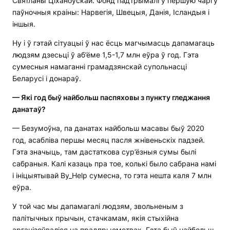
Святланы Ціханоўскай. Фонд падтрымалі ў першую чаргу
паўночныя краіны: Нарвегія, Швецыя, Данія, Ісландыя і
іншыя.
Ну і ў гэтай сітуацыі ў нас ёсць магчымасць дапамагаць
людзям дзесьці ў аб’ёме 1,5-1,7 млн еўра ў год. Гэта
сумесныя намаганні грамадзянскай супольнасці
Беларусі і донараў.
— Які год быў найбольш паспяховы з пункту гледжання
данатаў?
— Безумоўна, па данатах найбольш масавы быў 2020
год, асабліва першы месяц пасля жнівеньскіх падзей.
Гэта значыць, там дастаткова сур’ёзныя сумы былі
сабраныя. Калі казаць пра тое, колькі было сабрана намі
і ініцыятывай By_Help сумесна, то гэта нешта каля 7 млн
еўра.
У той час мы дапамагалі людзям, звольненым з
палітычных прычын, стачкамам, якія стыхійна
арганізоўваліся на прадпрыемствах. Гэта быў найбольш