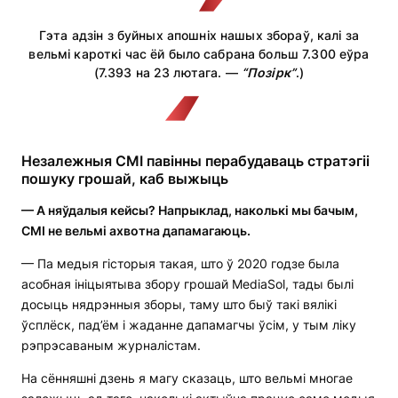
Гэта адзін з буйных апошніх нашых збораў, калі за
вельмі кароткі час ёй было сабрана больш 7.300 еўра
(7.393 на 23 лютага. —
“Позірк”
.)
Незалежныя СМІ павінны перабудаваць стратэгіі
пошуку грошай, каб выжыць
— А няўдалыя кейсы? Напрыклад, наколькі мы бачым,
СМІ не вельмі ахвотна дапамагаюць.
— Па медыя гісторыя такая, што ў 2020 годзе была
асобная ініцыятыва збору грошай MediaSol, тады былі
досыць нядрэнныя зборы, таму што быў такі вялікі
ўсплёск, пад’ём і жаданне дапамагчы ўсім, у тым ліку
рэпрэсаваным журналістам.
На сённяшні дзень я магу сказаць, што вельмі многае