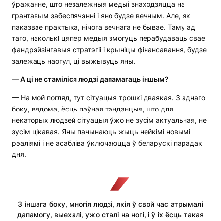
ўражанне, што незалежныя медыі знаходзяцца на
грантавым забеспячэнні і яно будзе вечным. Але, як
паказвае практыка, нічога вечнага не бывае. Таму ад
таго, наколькі цяпер медыя змогуць перабудаваць свае
фандрэйзінгавыя стратэгіі і крыніцы фінансавання, будзе
залежаць наогул, ці выжывуць яны.
— А ці не стаміліся людзі дапамагаць іншым?
— На мой погляд, тут сітуацыя трошкі дваякая. З аднаго
боку, вядома, ёсць пэўная тэндэнцыя, што для
некаторых людзей сітуацыя ўжо не зусім актуальная, не
зусім цікавая. Яны пачынаюць жыць нейкімі новымі
рэаліямі і не асабліва ўключаюцца ў беларускі парадак
дня.
З іншага боку, многія людзі, якія ў свой час атрымалі
дапамогу, выехалі, ужо сталі на ногі, і ў іх ёсць такая