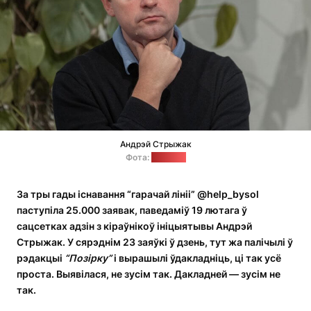
Андрэй Стрыжак
Фота:
"Позірк"
За тры гады існавання “гарачай лініі” @help_bysol
паступіла 25.000 заявак, паведаміў 19 лютага ў
сацсетках адзін з кіраўнікоў ініцыятывы Андрэй
Стрыжак. У сярэднім 23 заяўкі ў дзень, тут жа палічылі ў
рэдакцыі
“Позірку”
і вырашылі ўдакладніць, ці так усё
проста.
Выявілася
, не зусім так. Дакладней — зусім не
так.