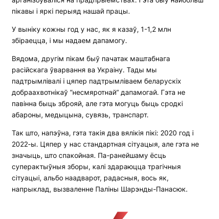
пікавы і яркі перыяд нашай працы.
У выніку кожны год у нас, як я казаў, 1-1,2 млн
збіраецца, і мы надаем дапамогу.
Вядома, другім пікам быў пачатак маштабнага
расійскага ўварвання ва Украіну. Тады мы
падтрымлівалі і цяпер падтрымліваем беларускіх
добраахвотнікаў “несмяротнай” дапамогай. Гэта не
павінна быць зброяй, але гэта могуць быць сродкі
абароны, медыцына, сувязь, транспарт.
Так што, напэўна, гэта такія два вялікія пікі: 2020 год і
2022-ы. Цяпер у нас стандартная сітуацыя, але гэта не
значыць, што спакойная. Па-ранейшаму ёсць
суперактыўныя зборы, калі здараюцца трагічныя
сітуацыі, альбо наадварот, радасныя, вось як,
напрыклад, вызваленне Паліны Шарэнды-Панасюк.