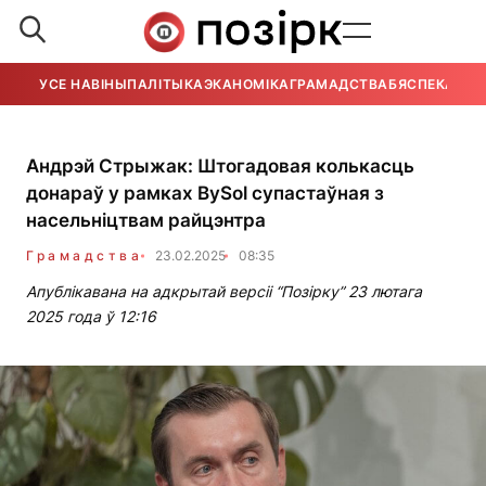
УСЕ НАВІНЫ
ПАЛІТЫКА
ЭКАНОМІКА
ГРАМАДСТВА
БЯСПЕКА
УСЕ
Андрэй Стрыжак: Штогадовая колькасць
донараў у рамках BySol супастаўная з
насельніцтвам райцэнтра
Грамадства
23.02.2025
08:35
Апублікавана на адкрытай версіі “Позірку” 23 лютага
2025 года ў 12:16