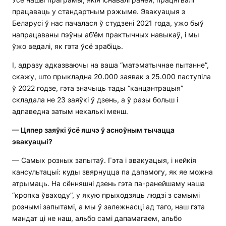
працаваць у стандартным рэжыме. Эвакуацыя з
Беларусі ў нас пачалася ў студзені 2021 года, ужо быў
напрацаваны пэўны аб’ём практычных навыкаў, і мы
ўжо ведалі, як гэта ўсё зрабіць.
І, адразу адказваючы на ваша “матэматычнае пытанне”,
скажу, што прыкладна 20.000 заявак з 25.000 паступіла
ў 2022 годзе, гэта значыць тады “канцэнтрацыя”
складала не 23 заяўкі ў дзень, а ў разы больш і
адпаведна затым некалькі менш.
— Цяпер заяўкі ўсё яшчэ ў асноўным тычацца
эвакуацыі?
— Самых розных запытаў. Гэта і эвакуацыя, і нейкія
кансультацыі: куды звярнуцца па дапамогу, як яе можна
атрымаць. На сённяшні дзень гэта па-ранейшаму наша
“кропка ўваходу”, у якую прыходзяць людзі з самымі
рознымі запытамі, а мы ў залежнасці ад таго, наш гэта
мандат ці не наш, альбо самі дапамагаем, альбо