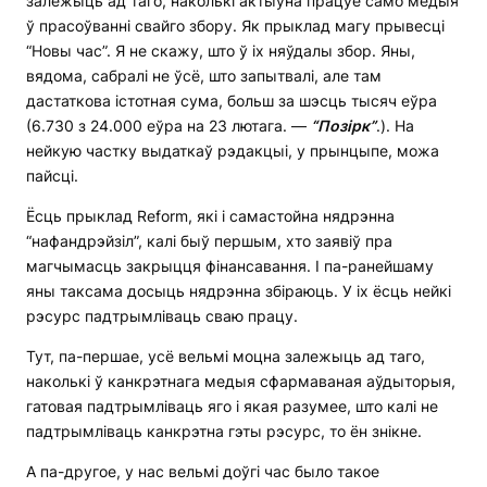
залежыць ад таго, наколькі актыўна працуе само медыя
ў прасоўванні свайго збору. Як прыклад магу прывесці
“Новы час”. Я не скажу, што ў іх няўдалы збор. Яны,
вядома, сабралі не ўсё, што запытвалі, але там
дастаткова істотная сума, больш за шэсць тысяч еўра
(6.730 з 24.000 еўра на 23 лютага. —
“Позірк”
.). На
нейкую частку выдаткаў рэдакцыі, у прынцыпе, можа
пайсці.
Ёсць прыклад Reform, які і самастойна нядрэнна
“нафандрэйзіл”, калі быў першым, хто заявіў пра
магчымасць закрыцця фінансавання. І па-ранейшаму
яны таксама досыць нядрэнна збіраюць. У іх ёсць нейкі
рэсурс падтрымліваць сваю працу.
Тут, па-першае, усё вельмі моцна залежыць ад таго,
наколькі ў канкрэтнага медыя сфармаваная аўдыторыя,
гатовая падтрымліваць яго і якая разумее, што калі не
падтрымліваць канкрэтна гэты рэсурс, то ён знікне.
А па-другое, у нас вельмі доўгі час было такое