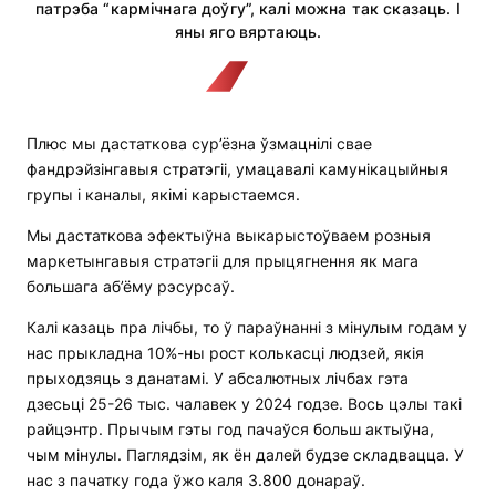
патрэба “кармічнага доўгу”, калі можна так сказаць. І
яны яго вяртаюць.
Плюс мы дастаткова сур’ёзна ўзмацнілі свае
фандрэйзінгавыя стратэгіі, умацавалі камунікацыйныя
групы і каналы, якімі карыстаемся.
Мы дастаткова эфектыўна выкарыстоўваем розныя
маркетынгавыя стратэгіі для прыцягнення як мага
большага аб’ёму рэсурсаў.
Калі казаць пра лічбы, то ў параўнанні з мінулым годам у
нас прыкладна 10%-ны рост колькасці людзей, якія
прыходзяць з данатамі. У абсалютных лічбах гэта
дзесьці 25-26 тыс. чалавек у 2024 годзе. Вось цэлы такі
райцэнтр. Прычым гэты год пачаўся больш актыўна,
чым мінулы. Паглядзім, як ён далей будзе складвацца. У
нас з пачатку года ўжо каля 3.800 донараў.