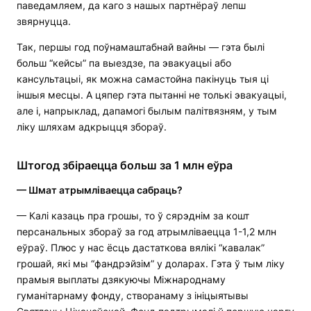
паведамляем, да каго з нашых партнёраў лепш
звярнуцца.
Так, першы год поўнамаштабнай вайны — гэта былі
больш “кейсы” па выездзе, па эвакуацыі або
кансультацыі, як можна самастойна пакінуць тыя ці
іншыя месцы. А цяпер гэта пытанні не толькі эвакуацыі,
але і, напрыклад, дапамогі былым палітвязням, у тым
ліку шляхам адкрыцця збораў.
Штогод збіраецца больш за 1 млн еўра
— Шмат атрымліваецца сабраць?
— Калі казаць пра грошы, то ў сярэднім за кошт
персанальных збораў за год атрымліваецца 1-1,2 млн
еўраў. Плюс у нас ёсць дастаткова вялікі “кавалак”
грошай, які мы “фандрэйзім” у доларах. Гэта ў тым ліку
прамыя выплаты дзякуючы Міжнароднаму
гуманітарнаму фонду, створанаму з ініцыятывы