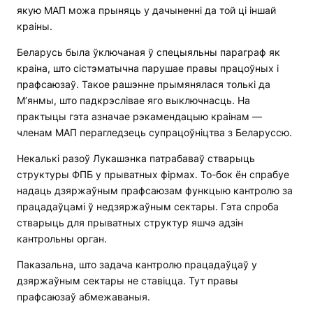
якую МАП можа прыняць у дачыненні да той ці іншай
краіны.
Беларусь была ўключаная ў спецыяльны параграф як
краіна, што сістэматычна парушае правы працоўных і
прафсаюзаў. Такое рашэнне прымянялася толькі да
М’янмы, што падкрэслівае яго выключнасць. На
практыцы гэта азначае рэкамендацыю краінам —
членам МАП перагледзець супрацоўніцтва з Беларуссю.
Некалькі разоў Лукашэнка патрабаваў стварыць
структуры ФПБ у прыватных фірмах. То-бок ён спрабуе
надаць дзяржаўным прафсаюзам функцыю кантролю за
працадаўцамі ў недзяржаўным сектары. Гэта спроба
стварыць для прыватных структур яшчэ адзін
кантрольны орган.
Паказальна, што задача кантролю працадаўцаў у
дзяржаўным сектары не ставіцца. Тут правы
прафсаюзаў абмежаваныя.