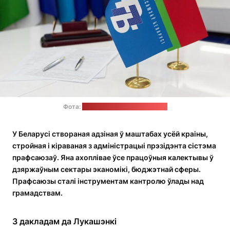
Фота:
Аляксандр Побат / 1prof.by
У Беларусі створаная адзіная ў маштабах усёй краіны,
стройная і кіраваная з адміністрацыі прэзідэнта сістэма
прафсаюзаў. Яна ахоплівае ўсе працоўныя калектывы ў
дзяржаўным сектары эканомікі, бюджэтнай сферы.
Прафсаюзы сталі інструментам кантролю ўлады над
грамадствам.
З дакладам да Лукашэнкі