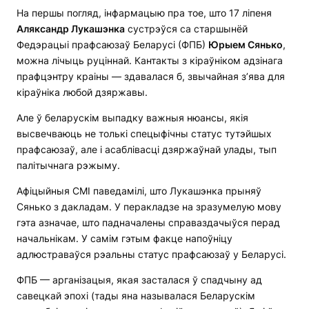
На першы погляд, інфармацыю пра тое, што 17 ліпеня
Аляксандр Лукашэнка
сустрэўся са старшынёй
Федэрацыі прафсаюзаў Беларусі (ФПБ)
Юрыем Сянько
,
можна лічыць руціннай. Кантакты з кіраўніком адзінага
прафцэнтру краіны — здавалася б, звычайная з’ява для
кіраўніка любой дзяржавы.
Але ў беларускім выпадку важныя нюансы, якія
высвечваюць не толькі спецыфічны статус тутэйшых
прафсаюзаў, але і асаблівасці дзяржаўнай улады, тып
палітычнага рэжыму.
Афіцыйныя СМІ паведамілі, што Лукашэнка прыняў
Сянько з дакладам. У перакладзе на зразумелую мову
гэта азначае, што падначалены справаздачыўся перад
начальнікам. У самім гэтым факце напоўніцу
адлюстраваўся рэальны статус прафсаюзаў у Беларусі.
ФПБ — арганізацыя, якая засталася ў спадчыну ад
савецкай эпохі (тады яна называлася Беларускім