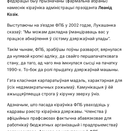
федэрацыі быў прызначаны (фармальна абраны)
намеснік кіраўніка адміністрацыі прэзідэнта
Леанід
Козік
.
Выступаючы на з’ездзе ФПБ у 2002 годзе, Лукашэнка
сказаў: “Мы можам дакладна ўманціраваць вас у
працэсе абнаўлення ў сістэму дзяржаўнай улады”.
Такім чынам, ФПБ, зрабіўшы поўны разварот, вярнулася
да нулявой кропкі адліку, да свайго першапачатковага
стану, да таго, ад чаго яна імкнулася сысці на пачатку
1990-х. То-бок да ролі прыдатку дзяржаўнай машыны.
Гэта класічная карпаратыўная мадэль, характэрная для
ўсіх недэмакратычных рэжымаў. Камунікацыя ў ёй
ажыццяўляецца строга ў кірунку зверху ўніз.
Адзначым, што пасада кіраўніка ФПБ уваходзіць у
кадравы рэестр кіраўніка дзяржавы. Членства ў
афіцыйных прафсаюзах фактычна абавязковае для
работнікаў бюджэтных арганізацый і прадпрыемстваў