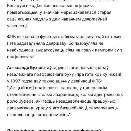
Беларусі не адбыліся рынкавыя рэформы,
прыватызацыя, у значнай меры захавалася старая
сацыяльная мадэль з дамінаваннем дзяржаўнай
уласнасці.
ФПБ выконвала функцыі стабілізатара існуючай сістэмы.
Гэта задавальняла дзяржаву, бо пазбаўляла яе
неабходнасці выдаткоўваць сілы на пошук кампрамісу з
прафсаюзамі.
Аляксандр Бухвостаў
, адзін з тагачасных лідараў
незалежнага прафсаюзнага руху (пра гэта крыху ніжэй),
у 1997 годзе даў такую ацэнку дзейнасці ФПБ:
“[Афіцыйныя] прафсаюзы, на жаль, у цяперашнім
становішчы не столькі абараняюць, колькі адыгрываюць
ролю буфера, які гасіць незадаволенасць працоўных, і
дапамагаюць ураду ў яго бяздзейнасці, заахвочваюць
няздольнасць штосьці змяніць”.
Як правіцель разумее ролю прафсаюзаў