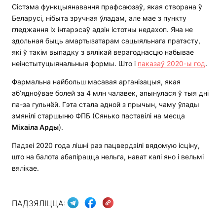
Сістэма функцыянавання прафсаюзаў, якая створана ў
Беларусі, нібыта зручная ўладам, але мае з пункту
гледжання іх інтарэсаў адзін істотны недахоп. Яна не
здольная быць амартызатарам сацыяльнага пратэсту,
які ў такім выпадку з вялікай верагоднасцю набывае
неінстытуцыянальныя формы. Што і
паказаў 2020-ы год
.
Фармальна найбольш масавая арганізацыя, якая
аб’ядноўвае болей за 4 млн чалавек, апынулася ў тыя дні
па-за гульнёй. Гэта стала адной з прычын, чаму ўлады
змянілі старшыню ФПБ (Сянько паставілі на месца
Міхаіла Арды
).
Падзеі 2020 года лішні раз пацвердзілі вядомую ісціну,
што на балота абапірацца нельга, нават калі яно і вельмі
вялікае.
ПАДЗЯЛІЦЦА: