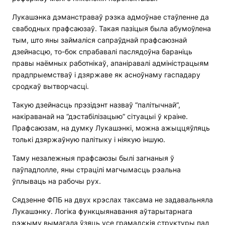
Лукашэнка дэманстраваў рэзка адмоўнае стаўленне да
свабодных прафсаюзаў. Такая пазіцыя была абумоўлена
тым, што яны займаліся сапраўднай прафсаюзнай
дзейнасцю, то-бок спрабавалі паслядоўна бараніць
правы наёмных работнікаў, апаніравалі адміністрацыям
прадпрыемстваў і дзяржаве як асноўнаму гаспадару
сродкаў вытворчасці.
Такую дзейнасць прэзідэнт назваў “палітычнай”,
накіраванай на “дэстабілізацыю” сітуацыі ў краіне.
Прафсаюзам, на думку Лукашэнкі, можна ажыццяўляць
толькі дзяржаўную палітыку і ніякую іншую.
Таму незалежныя прафсаюзы былі загнаныя ў
паўпадполле, яны страцілі магчымасць рэальна
ўплываць на рабочы рух.
Сядзенне ФПБ на двух крэслах таксама не задавальняла
Лукашэнку. Логіка функцыянавання аўтарытарнага
рэжыму вымагала ўзяць усе грамадскія структуры пад