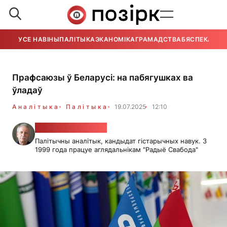
УСЕ НАВІНЫ
ПАЛІТЫКА
ЭКАНОМІКА
ГРАМАДСТВА
БЯСПЕКА
УСЕ
Прафсаюзы ў Беларусі: на пабягушках ва
ўладаў
Аналітыка
Палітыка
19.07.2025
12:10
Валер Карбалевіч
Палітычны аналітык, кандыдат гістарычных навук. З
1999 года працуе аглядальнікам "Радыё Свабода"