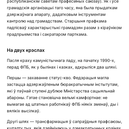
рэспубліканскім саветам прафесійных саюзаў). Як і ўсе
грамадскія арганізацыі таго часу, яна была прыдаткам
дзяржаўнага апарату, дадатковым інструментам
кантролю над грамадствам. Старшыня прафкама
падпісваў характарыстыкі грамадзян разам з кіраўніком
прадпрыемства і сакратаром парткама.
На двух крэслах
Пасля краху камуністычнага ладу, на пачатку 1990-х,
перад ФПБ, як у былінах і казках, адкрыліся два шляхі.
Першы — захаванне статус-кво. Федэрацыя магла
застацца адзяржаўленым бюракратычным інстытутам,
які ў пэўнай ступені дублюе Міністэрства сацыяльнай
абароны. Гэтае становішча вельмі камфортнае: не
вымагае ад штатных работнікаў ФПБ ніякіх зменаў, ды і
вялікіх высілкаў.
Другі шлях — трансфармацыя ў сапраўдныя прафсаюзы,
кшталту тых, якія дзейнічаюць у дэмакратычных краінах.