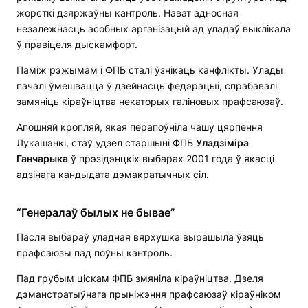
жорсткі дзяржаўны кантроль. Нават адносная
незалежнасць асобных арганізацый ад уладаў выклікала
ў правіцеля дыскамфорт.
Паміж рэжымам і ФПБ сталі ўзнікаць канфлікты. Улады
пачалі ўмешвацца ў дзейнасць федэрацыі, спрабавалі
замяніць кіраўніцтва некаторых галіновых прафсаюзаў.
Апошняй кропляй, якая перапоўніла чашу цярпення
Лукашэнкі, стаў удзел старшыні ФПБ
Уладзіміра
Ганчарыка
ў прэзідэнцкіх выбарах 2001 года ў якасці
адзінага кандыдата дэмакратычных сіл.
“Генералаў былых не бывае”
Пасля выбараў уладная вярхушка вырашыла ўзяць
прафсаюзы пад поўны кантроль.
Пад грубым ціскам ФПБ змяніла кіраўніцтва. Дзеля
дэманстратыўнага прыніжэння прафсаюзаў кіраўніком