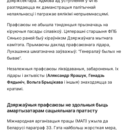
дзяржсектара. Адмова ад уступлення ў ФПБ
разглядаецца як дэманстрацыя палітычнай
нелаяльнасці і пагражае вялікімі непрыемнасцямі.
Прафсаюзы не абышла тэндэнцыя прызначаць на
кіруючыя пасады сілавікоў. Цяперашні старшыня ФПБ
Сянько раней быў кіраўніком Дзяржаўнага мытнага
камітэта. Прымаючы даклад прафсаюзнага лідара,
Лукашэнка шматзначна заўважыў: “Генералаў былых не
бывае”.
Незалежныя прафсаюзы ліквідаваныя, забароненыя. Іх
лідары і актывісты (
Аляксандр Ярашук
,
Генадзь
Фядыніч
,
Вольга Брыцікава
і іншыя) знаходзяцца за
кратамі.
Дзяржаўныя прафсаюзы не здольныя быць
амартызатарам сацыяльнага пратэсту
Міжнародная арганізацыя працы (МАП) ужыла да
Беларусі параграф 33. Гэта найбольш жорсткая мера,