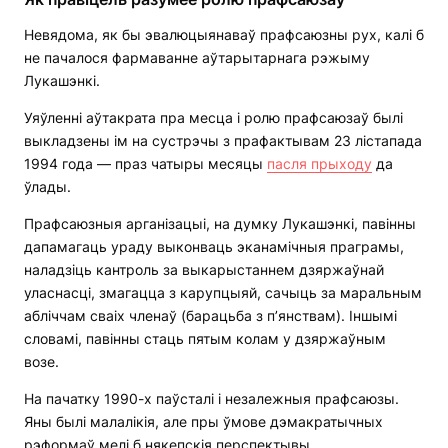
Невядома, як бы эвалюцыянаваў прафсаюзны рух, калі б
не пачалося фармаванне аўтарытарнага рэжыму
Лукашэнкі.
Уяўленні аўтакрата пра месца і ролю прафсаюзаў былі
выкладзены ім на сустрэчы з прафактывам 23 лістапада
1994 года — праз чатыры месяцы
пасля прыходу
да
ўлады.
Прафсаюзныя арганізацыі, на думку Лукашэнкі, павінны
дапамагаць ураду выконваць эканамічныя праграмы,
наладзіць кантроль за выкарыстаннем дзяржаўнай
уласнасці, змагацца з карупцыяй, сачыць за маральным
абліччам сваіх членаў (барацьба з п’янствам). Іншымі
словамі, павінны стаць пятым колам у дзяржаўным
возе.
На пачатку 1990-х паўсталі і незалежныя прафсаюзы.
Яны былі малалікія, але пры ўмове дэмакратычных
рэформаў мелі б някепскія перспектывы.