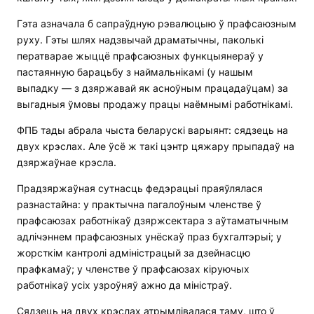
Гэта азначала б сапраўдную рэвалюцыю ў прафсаюзным
руху. Гэты шлях надзвычай драматычны, паколькі
ператварае жыццё прафсаюзных функцыянераў у
пастаянную барацьбу з наймальнікамі (у нашым
выпадку — з дзяржавай як асноўным працадаўцам) за
выгадныя ўмовы продажу працы наёмнымі работнікамі.
ФПБ тады абрала чыста беларускі варыянт: сядзець на
двух крэслах. Але ўсё ж такі цэнтр цяжару прыпадаў на
дзяржаўнае крэсла.
Прадзяржаўная сутнасць федэрацыі праяўлялася
разнастайна: у практычна пагалоўным членстве ў
прафсаюзах работнікаў дзяржсектара з аўтаматычным
адлічэннем прафсаюзных унёскаў праз бухгалтэрыі; у
жорсткім кантролі адміністрацый за дзейнасцю
прафкамаў; у членстве ў прафсаюзах кіруючых
работнікаў усіх узроўняў ажно да міністраў.
Сядзець на двух крэслах атрымлівалася таму, што ў