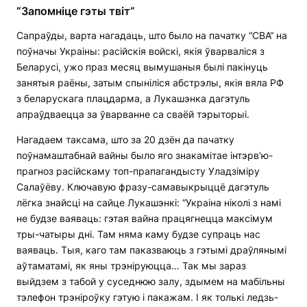
“Запомніце гэты твіт“
Сапраўды, варта нагадаць, што было на пачатку “СВА“ на
поўначы Украіны: расійскія войскі, якія ўварваліся з
Беларусі, ужо праз месяц вымушаныя былі пакінуць
занятыя раёны, затым спыніліся абстрэлы, якія вяла РФ
з беларускага плацдарма, а Лукашэнка дагэтуль
апраўдваецца за ўварванне са сваёй тэрыторыі.
Нагадаем таксама, што за 20 дзён да пачатку
поўнамаштабнай вайны было яго знакамітае інтэрв’ю-
прагноз расійскаму топ-прапагандысту Уладзіміру
Салаўёву. Ключавую фразу-самавыкрыццё дагэтуль
лёгка знайсці на сайце Лукашэнкі: “Украіна ніколі з намі
не будзе ваяваць: гэтая вайна працягнецца максімум
тры-чатыры дні. Там няма каму будзе супраць нас
ваяваць. Тыя, каго там паказваюць з гэтымі драўлянымі
аўтаматамі, як яны трэніруюцца… Так мы зараз
выйдзем з табой у суседнюю залу, здымем на мабільны
тэлефон трэніроўку гэтую і пакажам. І як толькі ледзь-