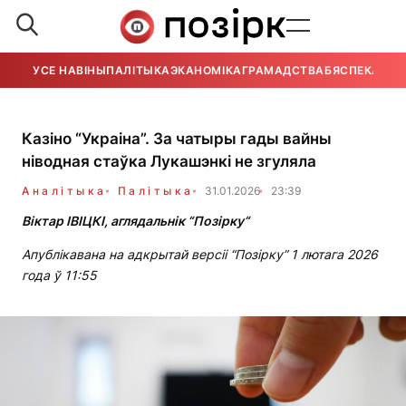
УСЕ НАВІНЫ
ПАЛІТЫКА
ЭКАНОМІКА
ГРАМАДСТВА
БЯСПЕКА
УСЕ
Казіно “Украіна”. За чатыры гады вайны
ніводная стаўка Лукашэнкі не згуляла
Аналітыка
Палітыка
31.01.2026
23:39
Віктар ІВІЦКІ, аглядальнік “Позірку“
Апублікавана на адкрытай версіі “Позірку” 1 лютага 2026
года ў 11:55