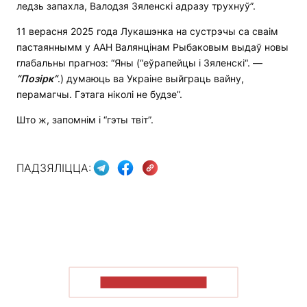
ледзь запахла, Валодзя Зяленскі адразу трухнуў”.
11 верасня 2025 года Лукашэнка на сустрэчы са сваім
пастаяннымм у ААН Валянцінам Рыбаковым выдаў новы
глабальны прагноз: “Яны (“еўрапейцы і Зяленскі“. —
“
П
о
зірк
“
.) думаюць ва Украіне выйграць вайну,
перамагчы. Гэтага ніколі не будзе”.
Што ж, запомнім і “гэты твіт”.
ПАДЗЯЛІЦЦА:
ПАКАЗАЦЬ БОЛЬШ