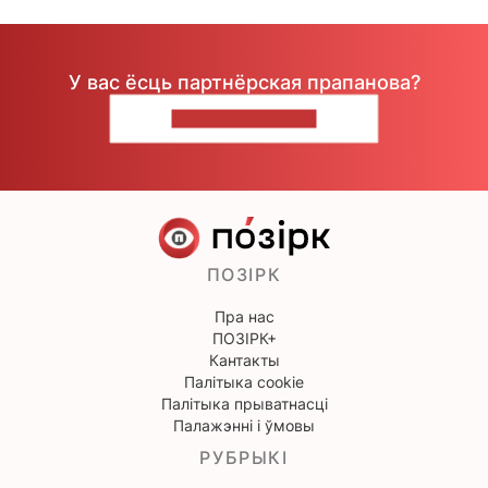
У вас ёсць партнёрская прапанова?
НАПІШЫЦЕ НАМ
ПОЗІРК
Пра нас
ПОЗІРК+
Кантакты
Палітыка cookie
Палітыка прыватнасці
Палажэнні і ўмовы
РУБРЫКІ