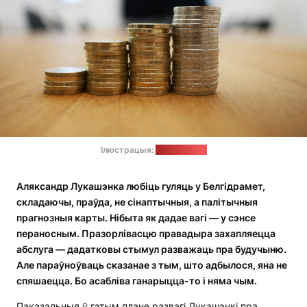
Ілюстрацыя:
pixabay.com
Аляксандр Лукашэнка любіць гуляць у Белгідрамет,
складаючы, праўда, не сінаптычныя, а палітычныя
прагнозныя карты. Нібыта як дадае вагі — у сэнсе
пераносным. Празорлівасцю правадыра захапляецца
абслуга — дадатковы стымул разважаць пра будучыню.
Але параўноўваць сказанае з тым, што адбылося, яна не
спяшаецца. Бо асабліва ганарыцца-то і няма чым.
Паказальныя ў гэтым плане развагі Лукашэнкі пра