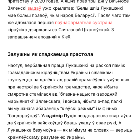
пратэстаў у 2020 годзе. А яшчэ праз тры дні ў Вільнюсе
Зяленскі
выдаў
ужо крылатае: “Белы шпіц Лукашэнкі
мае больш правоў, чым народ Беларусі“. Пасля чаго там
же адбылася першая
поўнафарматная сустрэча
кіраўніка дзяржавы са Святланай Ціханоўскай. З
запрашэннем апошняй у Кіеў.
Залужны як спадкаемца прастола
Наогул, вербальная праца Лукашэнкі на раскол паміж
грамадзянскім кіраўніцтвам Украіны і сілавікамі
грунтуецца на далёкіх ад рэалій крамлёўскіх уяўленнях
пра настроі ва ўкраінскім грамадстве, якое нібыта
смяротна стамілася ад “блазна-нацыста-заходняй
марыянеткі“ Зяленскага, і войска, нібыта з-пад палкі
вымушанага абараняць “кіеўскі рэжым“ і міфічных
“бандэраўцаў“.
Уладзімір Пуцін
неаднаразова звяртаўся
да ўкраінскіх вайскоўцаў браць уладу ў свае рукі, А
Лукашэнка безумоўна — як мінімум на словах — верыць
крамлёўскаму разуменню Украіны.