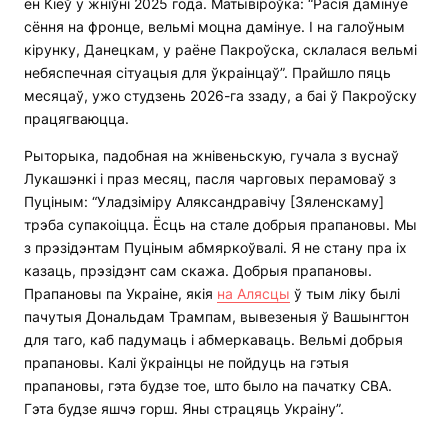
ён Кіеў у жніўні 2025 года. Матывіроўка: “Расія дамінуе
сёння на фронце, вельмі моцна дамінуе. І на галоўным
кірунку, Данецкам, у раёне Пакроўска, склалася вельмі
небяспечная сітуацыя для ўкраінцаў”. Прайшло пяць
месяцаў, ужо студзень 2026-га ззаду, а баі ў Пакроўску
працягваюцца.
Рыторыка, падобная на жнівеньскую, гучала з вуснаў
Лукашэнкі і праз месяц, пасля чарговых перамоваў з
Пуціным: “Уладзіміру Аляксандравічу [Зяленскаму]
трэба супакоіцца. Ёсць на стале добрыя прапановы. Мы
з прэзідэнтам Пуціным абмяркоўвалі. Я не стану пра іх
казаць, прэзідэнт сам скажа. Добрыя прапановы.
Прапановы па Украіне, якія
на Алясцы
ў тым ліку былі
пачутыя Дональдам Трампам, вывезеныя ў Вашынгтон
для таго, каб падумаць і абмеркаваць. Вельмі добрыя
прапановы. Калі ўкраінцы не пойдуць на гэтыя
прапановы, гэта будзе тое, што было на пачатку СВА.
Гэта будзе яшчэ горш. Яны страцяць Украіну”.