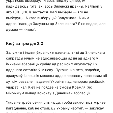
ўкраінскіх выбараў: “Я вось гляджу цяпер, ім
падкідваюць гэта: ах, вось Зяленскі дрэнны. Рэйтынг у
яго 13% ці 10% застаўся. Калі выбары — яго не
выберуць. А каго выберуць? Залужнага. А чым
адрозніваецца Залужны ад Зяленскага? Я не ведаю, але
думаю — нічым”.
Кіеў за тры дні 2.0
Залужны і іншыя ўкраінскія ваеначальнікі ад Зяленскага
сапраўды нічым не адрозніваюцца адзін ад аднаго ў
імкненні абараніць краіну ад расійскіх акупантаў і іх
адданага сатэліта ў Мінску. Лукашэнка гэта, падобна,
зразумеў і апошнія месяцы аддае перавагу прагнозам аб
хуткім развале, падзенні Украіны пад напорам расійскіх
удараў, калі Кіеў не пойдзе на ўмовы Крамля (як
мінрымум вывад войскаў з Данецкай вобласці).
“Украіне трэба сёння спыніцца, трэба заключыць мірнае
пагадненне, каб не страціць Украіну наогул“, — заклікаў