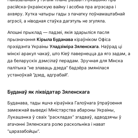
расійска-ўкраінскую вайну і асобна пра агрэсара і
ахвяру. Хутка чатыры гады з пачатку поўнамаштабнай
агрэсіі, а ніводная стаўка дагэтуль не згуляла.
Апошні прыклад — падзеі, якія здарыліся пасля
прызначэння
Кірыла Буданава
кіраўніком Офіса
прэзідэнта Украіны
Уладзіміра Зяленскага
. Наўрад ці
мінскі аракул чакаў, што Кіеў павернецца да яго задам, а
да беларускіх дэмсілаў перадам. Зручная для Мінска
палітыка “не злаваць дзеда” бадзёра змянілася
устаноўкай “дзед, адграбай“.
Буданаў як ліквідатар Зяленскага
Буданава, тады яшчэ кіраўніка Галоўнага ўпраўоення
замежнай выведкі Міністэрства абароны Украіны,
Лукашэнка ў сваіх “раскладах“ згадваў, адводзячы ў
атачэнні Зяленскага ролю раскольніка і нават
“царазабойцы”.