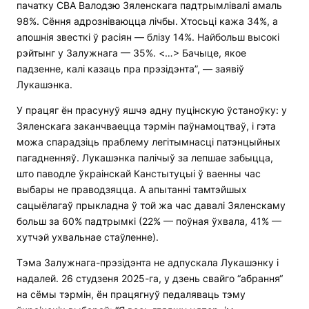
пачатку СВА Валодзю Зяленскага падтрымлівалі амаль
98%. Сёння адрозніваюцца лічбы. Хтосьці кажа 34%, а
апошнія звесткі ў расіян — блізу 14%. Найбольш высокі
рэйтынг у Залужнага — 35%. <…> Бачыце, якое
падзенне, калі казаць пра прэзідэнта”, — заявіў
Лукашэнка.
У працяг ён прасунуў яшчэ адну пуцінскую ўстаноўку: у
Зяленскага заканчваецца тэрмін паўнамоцтваў, і гэта
можа спарадзіць праблему легітымнасці патэнцыйных
пагадненняў. Лукашэнка палічыў за лепшае забыцца,
што паводле ўкраінскай Канстытуцыі ў ваенны час
выбары не праводзяцца. А апытанні тамтэйшых
сацыёлагаў прыкладна ў той жа час давалі Зяленскаму
больш за 60% падтрымкі (22% — поўная ўхвала, 41% —
хутчэй ухвальнае стаўленне).
Тэма Залужнага-прэзідэнта не адпускала Лукашэнку і
надалей. 26 студзеня 2025-га, у дзень свайго “абрання“
на сёмы тэрмін, ён працягнуў педаляваць тэму