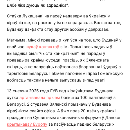
цябе ліквідуюць як здрадніка”.
Стаўка Лукашэнкі на пасеў недаверу ва ўкраінскім
кіраўніцтве, на раскол у ім не спрацавала. Больш за тое,
Буданаў дэ-факта стаў другой асобай у дзяржаве.
Магчыма, мінскі правадыр купіўся на тое, што Буданаў у
свой час
шукаў кантактаў
з ім. Толькі вось задачы ў
выведніка былі “чыста канкрэтныя”: не парады ў
правадыра краіны-суседкі прасіць, як Зяленскага
скінуць, а не дапусціць паўторнага ўварвання і ўдараў з
тэрыторыі Беларусі. І абмен палоннымі праз Гомельскую
вобласць таксама нельга выпускаць з-пад увагі.
13 снежня 2025 года ГУВ пад кіраўніцтвам Буданава
хутка
арганізавала прыём
больш за 100 палітвязняў з
Беларусі. 2 студзеня Зяленскі прызначыў Буданава
кіраўніком свайго офіса. А ўжо праз 20 дзён украінскі
прэзідэнт на Сусветным эканамічным форуме ў Давосе
крытыкаваў Еўропу
за пасіўнасць падчас беларускіх