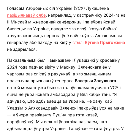
Голасам Узброеных сіл Украіны (УСУ) Лукашэнка
пазіцыянаваў сябе
, напрыклад, у кастрычніку 2024-га на
II Мінскай міжнароднай канферэнцыі па еўразійскай
бяспецы: ва Украіне, паводле яго слоў, “гэтую бойню“
хочуць скончыць перш за ўсё вайскоўцы. Аднак змовы
генералаў або паходу на Кіеў у
стылі
Яўгена Прыгожына
не здарылася.
Паказальнымі былі і выказванні Лукашэнкі ў красавіку
2024 года падчас візіту ў Маскву. Зяленскага ён у
чарговы раз спісаў з рахункаў, а яго зменшчыкам
практычна прызначыў генерала
Валерыя Залужнага
—
на той момант ужо былога галоўнакамандуючага УСУ і
яшчэ не ўкраінскага амбасадара ў Вялікабрытаніі. “Я
адчуваю, што адбываецца ва Украіне. Не хачу, каб
Уладзімір Аляксандравіч Зяленскі пакрыўдзіўся на мяне
— я ўчора прэзідэнту Пуціну пра гэта казаў,
параўноўваў. Мы вельмі ўважліва назіраем, што
адбываецца ўнутры Украіны. Галоўнае — гэта ўнутры. У