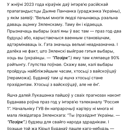
У жніўні 2023 года кіраўнік даў інтэрв’ю расійскай
прапагандыстцы Дыяне Панчанка (ураджэнка Украіны),
у якім заявіў: “Вельмі многія людзі пачынаюць рэальна
даваць ацэнку Зяленскаму. Таму ён і кідаецца.
Прызначаць выбары (калі яны ў вас там — праз год-два
будуць) або, карыстаючыся ваенным становішчам,
адтэрмінаваць іх. Гэта значыць вельмі неадназначна. І
далёка не факт, што Зяленскі выйграе гэтыя выбары,
хоць вы (украінцы. —
“
П
о
зірк
“
.) яму там кляпаеце 90%
рэйтынгу. Глупства поўнае. Скажу вам, калі выбары
пройдуць найбліжэйшым часам, хтосьці з вайскоўцаў
[пераможа]. Буданаў там ці яшчэ хтосьці стане
прэзідэнтам. Хтосьці з вайскоўцаў, але не ён“.
Яшчэ далей Лукашэнка пайшоў у сваіх прагнозах наконт
Буданава роўна праз год у інтэрв’ю тэлеканалу “Россия
1“. Начальніку ГУВ ён напрарочыў кар’еру ні многа ні
мала ліквідатара Зяленскага: “Ты (прэзідэнт Украіны. —
“
П
о
зірк
“
.) будзеш для свайго народа здраднікам. І
ўрэшце той жа Кірыл Буданаў пашле каго-небудзь —