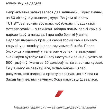
аптымізму не дадала.
Непрыкметна запакавалася два заплечнікі. Турыстычны,
на 50 літраў, з джынсамі, худзі “Ва ўсім вінаваты
TUT.BY”, запасным абуткам, ноўтбукам і прадуктамі. І
фотазаплечнік — з тэхнікай. Абодва потым папілі крыві ў
дарозе і доўга нагадвалі пра сябе болямі ў спіне.
Надалей вырашыў браць з сабой толькі самы мінімум,
хоць кінуць тэхніку і цяпер задушыла б жаба. Пасля
бясконцых кіданняў у телеграм-групах па эвакуацыі
знайшоўся аўтобус на Львоў наступнай раніцай, усяго за
500 грыўняў (менш за 20 долараў па тагачасным курсе).
Ён у выніку не паехаў, але, успамінаючы цяпер,
разумею, што надзеі на простую эвакуацыю з Кіева на
Захад былі вельмі наіўнымі. Хоць камусьці ўдавалася.
Некалькі гадзін сну — зачыніўшы двухспальнымі