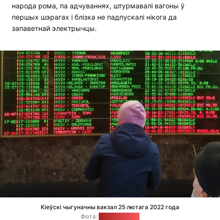
народа рома, па адчуваннях, штурмавалі вагоны ў
першых шэрагах і блізка не падпускалі нікога да
запаветнай электрычцы.
Кіеўскі чыгуначны вакзал 25 лютага 2022 года
Фота:
Сяргей Балай