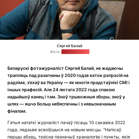
Сяргей Балай
Фота:
асабісты архіў
Беларускі фотажурналіст Сяргей Балай, не жадаючы
трапляць пад разагнаны ў 2020 годзе каток рэпрэсій на
радзіме, з’ехаў ва Украіну — як многія прадстаўнікі СМІ і
іншых прафесій. Але 24 лютага 2022 года спакою
надыйшоў канец і там. Зноў трывожныя зборы, зноў у
шлях — яшчэ больш небяспечны і з нявызначаным
фіналам.
Гэтыя нататкі журналіст пачаў пісаць 10 сакавіка 2022
года, ледзьве асвоіўшыся на новым месцы. “Напісаў
першы абзац, тэзісна пазначыў храналогію і пункты, якія