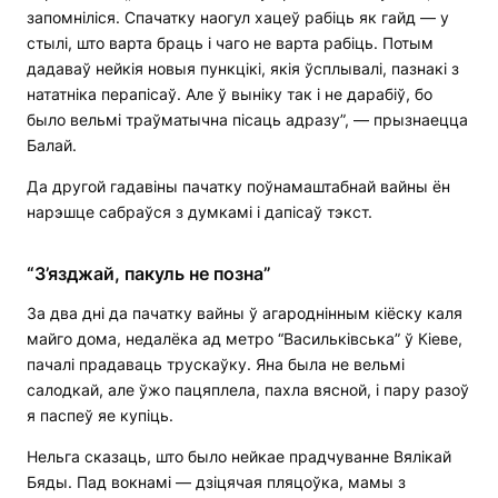
запомніліся. Спачатку наогул хацеў рабіць як гайд — у
стылі, што варта браць і чаго не варта рабіць. Потым
дадаваў нейкія новыя пункцікі, якія ўсплывалі, пазнакі з
нататніка перапісаў. Але ў выніку так і не дарабіў, бо
было вельмі траўматычна пісаць адразу”, — прызнаецца
Балай.
Да другой гадавіны пачатку поўнамаштабнай вайны ён
нарэшце сабраўся з думкамі і дапісаў тэкст.
“З’язджай, пакуль не позна”
За два дні да пачатку вайны ў агароднінным кіёску каля
майго дома, недалёка ад метро “Васильківська” ў Кіеве,
пачалі прадаваць трускаўку. Яна была не вельмі
салодкай, але ўжо пацяплела, пахла вясной, і пару разоў
я паспеў яе купіць.
Нельга сказаць, што было нейкае прадчуванне Вялікай
Бяды. Пад вокнамі — дзіцячая пляцоўка, мамы з