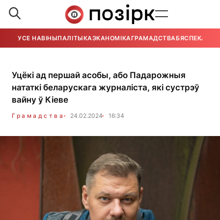
УСЕ НАВІНЫ
ПАЛІТЫКА
ЭКАНОМІКА
ГРАМАДСТВА
БЯСПЕКА
УСЕ
Уцёкі ад першай асобы, або Падарожныя
нататкі беларускага журналіста, які сустрэў
вайну ў Кіеве
Грамадства
24.02.2024
16:34