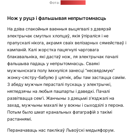
Фота:
Сяргей Балай
Нож у руцэ і фальшывая непрытомнасць
На дзіва спакойныя ваенныя выцягвалі з дзвярэй
электрычак смуглых хлопцаў, якія ўпіраліся і не
прапускалі нікога, акрамя сваіх велізарных сямействаў і
кампаній. Калі жорстка пацягнулі чарговага
блакавальніка, які дастаў нож, ля электрычак пачалі
фальшыва падаць у непрытомнасць. Сваякі
мужчынскага полу імкнуліся занесці “несвядомую”
жонку-сястру-бабулю ў цягнік, абы там застацца самім.
З абеду мужчын перасталі пускаць у электрычкі,
нягледзячы на любыя пашпарты і даведкі. Пачалі
развітвацца сем’і. Жанчыны з дзецьмі з’язджалі на
захад, мужчыны махалі ім у вокны і сыходзілі з перона.
Потым было шмат кранальных фатаграфій з такімі
растаннямі.
Пераначаваць нас паклікаў Львоўскі медыяфорум.