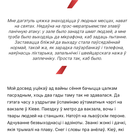
Мне дагэтуль цяжка знаходзіцца ў людных месцах, нават
на святах. Нядаўна на прэс-мерапрыемстве злавіў
панічную атаку: у зале было занадта шмат людзей, а мне
трэба было выходзіць да мікрафона, каб задаць пытанне.
Заставацца бліжэй да выхаду стала паўсядзённай
нормай, такой жа, як зарадка паўэрбанкаў і тэлефона,
наяўнасць ліхтарыка, запальнічкі і швейцарскага нажа ў
заплечніку. Проста так, каб было.
Мой досвед уцёкаў ад вайны сёння бачыцца цалкам
пасрэдным, хоць два гады таму так не здавалася. Да
гэтага часу з уздрыгам ўспамінаю аўтаматныя чэргі на
вакзале ў Кіеве. Паездку ў метро да вакзала, вочы і
твары людзей на станцыях. Натоўп на львоўскім пероне.
Адчуванне безвыходнасці і адзіноты. Званкі жонкі і дачкі,
якія трымалі на плаву. Снег і словы пра анёлаў. Кіеў, які