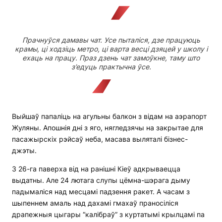
Прачнуўся дамавы чат. Усе пыталіся, дзе працуюць
крамы, ці ходзіць метро, ці варта весці дзяцей у школу і
ехаць на працу. Праз дзень чат замоўкне, таму што
з’едуць практычна ўсе.
Выйшаў папаліць на агульны балкон з відам на аэрапорт
Жуляны. Апошнія дні з яго, нягледзячы на закрытае для
пасажырскіх рэйсаў неба, масава выляталі бізнес-
джэты.
З 26-га паверха від на ранішні Кіеў адкрываецца
выдатны. Але 24 лютага слупы цёмна-шэрага дыму
падымаліся над месцамі падзення ракет. А часам з
шыпеннем амаль над дахамі гмахаў праносіліся
драпежныя цыгары “калібраў” з куртатымі крылцамі па