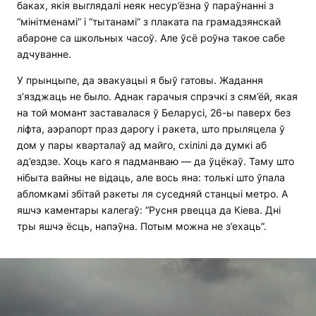
баках, якія выглядалі неяк несур’ёзна ў параўнанні з
“мінітменамі” і “тытанамі” з плаката па грамадзянскай
абароне са школьных часоў. Але ўсё роўна такое сабе
адчуванне.
У прынцыпе, да эвакуацыі я быў гатовы. Жадання
з’язджаць не было. Аднак гарачыя спрэчкі з сям’ёй, якая
на той момант заставалася ў Беларусі, 26-ы паверх без
ліфта, аэрапорт праз дарогу і ракета, што прыляцела ў
дом у пары кварталаў ад майго, схілілі да думкі аб
ад’ездзе. Хоць каго я падманваю — да ўцёкаў. Таму што
нібыта вайны не відаць, але вось яна: толькі што ўпала
абломкамі збітай ракеты ля суседняй станцыі метро. А
яшчэ каментары калегаў: “Русня рвецца да Кіева. Дні
тры яшчэ ёсць, напэўна. Потым можна не з’ехаць”.