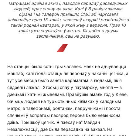
матрацамі адзінае акно і, паводле парадаў дасведчаных
людзей, праз сцяну ад акна. Калі ў 8 раніцы завыла
сірэна і на тэлефон прыйшло СМС аб чарговым
авіяналёце праз 15 хвілін, завязваў шнуркі і развітваўся з
такой роднай кватэрай, у якой жыў з верасня. Праз 10
хвілін ужо спускаўся ў метро. Як дабег з двума
заплечнікамі, сам не разумею.
На станцыі было сотні тры чалавек. Неяк не адчуваецца
маштаб, калі людзі стаяць ля перонаў у чаканні цягніка, а
тут усё месца было занята караматамі з людзьмі, якія
сядзелі і ляжалі. Хтосьці спаў у паўзмроку, многія — з
дзецьмі і хатнімі жывёламі. Правёўшы амаль год у Кіеве,
бачыць людзей на турыстычных кілімках ў халодным
метро, з тэлефонамі, ролтанам, падручнікамі і проста
спячымі ў вопратцы пасярод перона было невыносна
дзіка. Прыйшоў цягнік. Я паехаў на” Майдан
Незалежнасці”, дзе была перасадка на вакзал. На