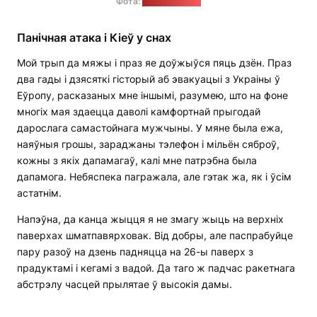
Фота:
Сяргей Балай
Панічная атака і Кіеў у снах
Мой трып да мяжы і праз яе доўжыўся пяць дзён. Праз
два гады і дзясяткі гісторый аб эвакуацыі з Украіны ў
Еўропу, расказаных мне іншымі, разумею, што на фоне
многіх мая здаецца даволі камфортнай прыгодай
дарослага самастойнага мужчыны. У мяне была ежа,
наяўныя грошы, зараджаны тэлефон і мільён сяброў,
кожны з якіх дапамагаў, калі мне патрэбна была
дапамога. Небяспека пагражала, але гэтак жа, як і ўсім
астатнім.
Напэўна, да канца жыцця я не змагу жыць на верхніх
паверхах шматпавярховак. Від добры, але паспрабуйце
пару разоў на дзень падняцца на 26-ы паверх з
прадуктамі і кегамі з вадой. Да таго ж падчас ракетнага
абстрэлу часцей прылятае ў высокія дамы.