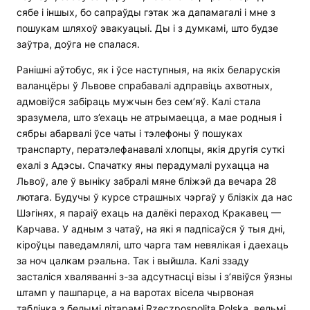
сябе і іншых, бо сапраўды гэтак жа дапамагалі і мне з
пошукам шляхоў эвакуацыі. Ды і з думкамі, што будзе
заўтра, доўга не спалася.
Ранішні аўтобус, як і ўсе наступныя, на якіх беларускія
валанцёры ў Львове спрабавалі адправіць ахвотных,
адмовіўся забіраць мужчын без сем’яў. Калі стала
зразумела, што з’ехаць не атрымаецца, а мае родныя і
сябры абарвалі ўсе чаты і тэлефоны ў пошуках
транспарту, ператэлефанавалі хлопцы, якія другія суткі
ехалі з Адэсы. Спачатку яны перадумалі рухацца на
Львоў, але ў выніку забралі мяне бліжэй да вечара 28
лютага. Будучы ў курсе страшных чэргаў у блізкіх да нас
Шэгінях, я параіў ехаць на далёкі пераход Кракавец —
Карчава. У адным з чатаў, на які я падпісаўся ў тыя дні,
кіроўцы паведамлялі, што чарга там невялікая і даехаць
за ноч цалкам рэальна. Так і выйшла. Калі ззаду
засталіся хваляванні з-за адсутнасці візы і з’явіўся ўязны
штамп у пашпарце, а на варотах вісела чырвоная
таблічка з белымі літарамі Rzeczpospolita Polska, вельмі