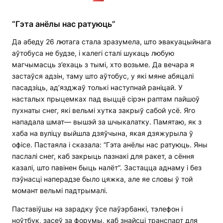
“Гэта анёлы нас ратуюць”
Да абеду 26 лютага стала зразумела, што эвакуацыйнага
аўтобуса не будзе, і калегі сталі шукаць любую
магчымасць з’ехаць з тымі, хто возьме. Да вечара я
застаўся адзін, таму што аўтобус, у які мяне абяцалі
пасадзіць, ад’язджаў толькі наступнай раніцай. У
насталых прыцемках пад выццё сірэн раптам пайшоў
пухнаты снег, які вельмі хутка закрыў сабой усё. Яго
нападала шмат— вышэй за шчыкалатку. Памятаю, як з
хаба на вуліцу выйшла дзяўчына, якая дзяжурыла ў
офісе. Пастаяла і сказала: “Гэта анёлы нас ратуюць. Яны
паслалі снег, каб закрыць пазнакі для ракет, а сёння
казалі, што павінен быць налёт”. Застацца аднаму і без
пэўнасці наперадзе было цяжка, але яе словы ў той
момант вельмі падтрымалі.
Паставіўшы на зарадку ўсе паўэрбанкі, тэлефон і
ноўтбук, засеў за форумы, каб знайсці транспарт для