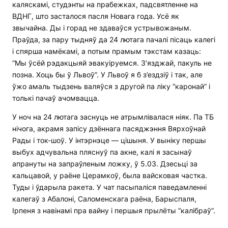
каляскамі, студэнты на прабежках, падсвятленне на
ВДНГ, што засталося пасля Новага года. Усё як
звычайна. Ды і горад не здаваўся устрывожаным.
Праўда, за пару тыдняў да 24 лютага пачалі пісаць калегі
і спярша намёкамі, а потым прамым тэкстам казаць:
“Мы ўсёй рэдакцыяй эвакуіруемся. З’язджай, пакуль не
позна. Хоць бы ў Львоў”. У Львоў я б з’ездзіў і так, але
ўжо амаль тыдзень валяўся з другой па ліку “каронай” і
толькі пачаў ачомвацца.
У ноч на 24 лютага заснуць не атрымлівалася ніяк. Па ТБ
нічога, акрамя запісу дзённага пасяджэння Вярхоўнай
Рады і ток-шоў. У інтэрнэце — цішыня. У выніку першы
выбух адчувальна пляснуў па акне, калі я засынаў
апрануты на запраўленым ложку, ў 5.03. Дзесьці за
кальцавой, у раёне Церамкоў, была вайсковая частка.
Туды і ўдарыла ракета. У чат пасыпаліся паведамленні
калегаў з Абалоні, Саломенскага раёна, Барыспаля,
Ірпеня з навінамі пра вайну і першыя прылёты “калібраў”.