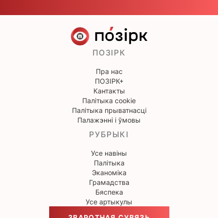
ПОЗІРК
Пра нас
ПОЗІРК+
Кантакты
Палітыка cookie
Палітыка прыватнасці
Палажэнні і ўмовы
РУБРЫКІ
Усе навіны
Палітыка
Эканоміка
Грамадства
Бяспека
Усе артыкулы
ЗВАРОТНАЯ СУВЯЗЬ