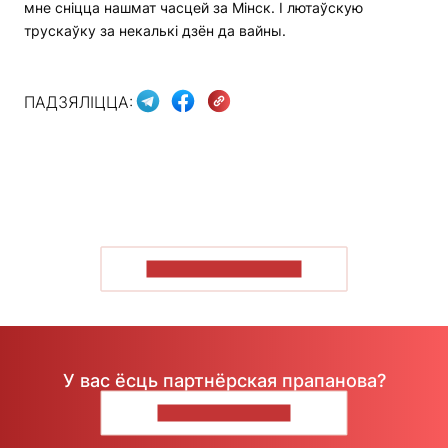
мне сніцца нашмат часцей за Мінск. І лютаўскую
трускаўку за некалькі дзён да вайны.
ПАДЗЯЛІЦЦА:
ПАКАЗАЦЬ БОЛЬШ
У вас ёсць партнёрская прапанова?
НАПІШЫЦЕ НАМ