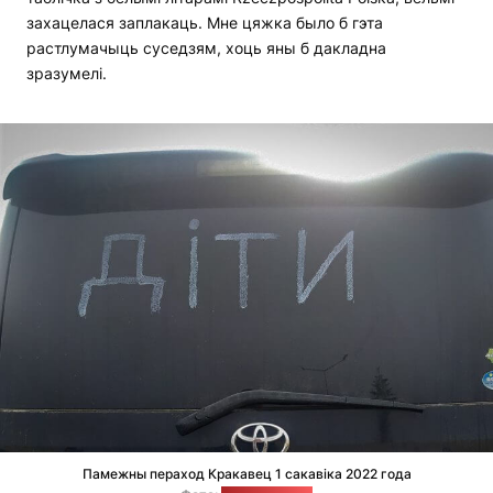
захацелася заплакаць. Мне цяжка было б гэта
растлумачыць суседзям, хоць яны б дакладна
зразумелі.
Памежны пераход Кракавец 1 сакавіка 2022 года