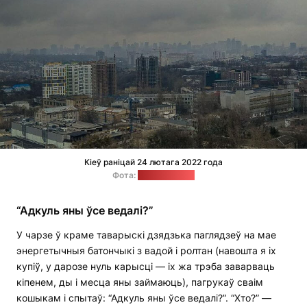
Кіеў раніцай 24 лютага 2022 года
Фота:
Сяргей Балай
“Адкуль яны ўсе ведалі?”
У чарзе ў краме таварыскі дзядзька паглядзеў на мае
энергетычныя батончыкі з вадой і ролтан (навошта я іх
купіў, у дарозе нуль карысці — іх жа трэба заварваць
кіпенем, ды і месца яны займаюць), пагрукаў сваім
кошыкам і спытаў: “Адкуль яны ўсе ведалі?”. “Хто?” —