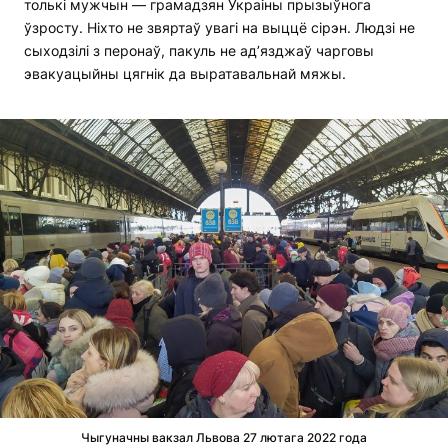
толькі мужчын — грамадзян Украіны прызыўнога
ўзросту. Ніхто не звяртаў увагі на выццё сірэн. Людзі не
сыходзілі з перонаў, пакуль не ад’язджаў чарговы
эвакуацыйны цягнік да выратавальнай мяжы.
Чыгуначны вакзал Львова 27 лютага 2022 года