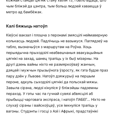
кожнай станцыі цягнік стаяў хвілін 15, і было відаць, што
чым бліжэй да цэнтра, тым больш людзей хаваецца ў
метро ад бамбёжак.
Калі бяжыць натоўп
Кіеўскі вакзал і плошча з перонамі змясцілі неймаверную
колькасць людзей. Падлічыць не вазьмуся. Паглядзеў на
табло, вызначыўся з маршрутам на Роўна. Хоць
перыядычна прыходзілі неабвешчаныя эвакуацыйныя
цягнікі на захад, шанец трапіць у іх быў мізэрны. На
другі дзень вайны ніхто не размяркоўваў жанчын,
дзяцей і мужчын прызыўнога ўзросту, як гэта будзе праз
пару дзён у Львове. Натоўп дзяжурыў на першым
пероне, адкуль сыходзілі цягнікі да польскай мяжы.
Завыла сірэна, людзі кінуліся ў бліжэйшы падземны
пераход. У гэты час па гучнай сувязі абвясцілі аб
прыбыцці чарговага экспрэса, і натоўп ПАБЕГ… Ніхто не
слухаў сірэны і вайскоўцаў, усе імкнуліся трапіць у
вагоны. Студэнты і госці з Азіі і Афрыкі, прадстаўнікі