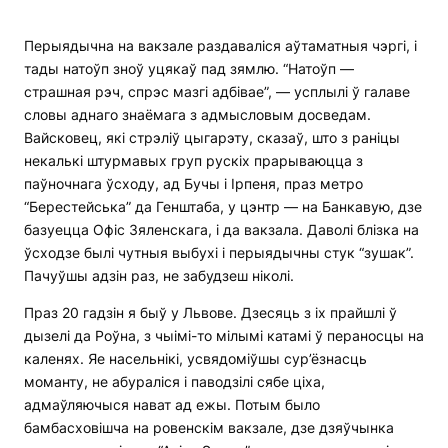
Перыядычна на вакзале раздаваліся аўтаматныя чэргі, і
тады натоўп зноў уцякаў пад зямлю. “Натоўп —
страшная рэч, спрэс мазгі адбівае”, — усплылі ў галаве
словы аднаго знаёмага з адмысловым досведам.
Вайсковец, які стрэліў цыгарэту, сказаў, што з раніцы
некалькі штурмавых груп рускіх прарываюцца з
паўночнага ўсходу, ад Бучы і Ірпеня, праз метро
“Берестейська” да Генштаба, у цэнтр — на Банкавую, дзе
базуецца Офіс Зяленскага, і да вакзала. Даволі блізка на
ўсходзе былі чутныя выбухі і перыядычны стук “зушак”.
Пачуўшы адзін раз, не забудзеш ніколі.
Праз 20 гадзін я быў у Львове. Дзесяць з іх прайшлі ў
дызелі да Роўна, з чыімі-то мілымі катамі ў пераносцы на
каленях. Яе насельнікі, усвядоміўшы сур’ёзнасць
моманту, не абураліся і паводзілі сябе ціха,
адмаўляючыся нават ад ежы. Потым было
бамбасховішча на ровенскім вакзале, дзе дзяўчынка