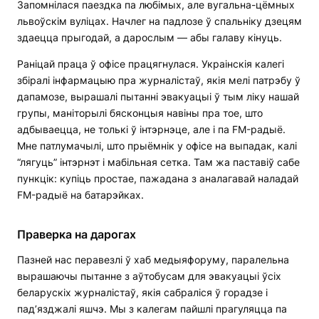
Запомнілася паездка па любімых, але вугальна-цёмных
львоўскім вуліцах. Начлег на падлозе ў спальніку дзецям
здаецца прыгодай, а дарослым — абы галаву кінуць.
Раніцай праца ў офісе працягнулася. Украінскія калегі
збіралі інфармацыю пра журналістаў, якія мелі патрэбу ў
дапамозе, вырашалі пытанні эвакуацыі ў тым ліку нашай
групы, маніторылі бясконцыя навіны пра тое, што
адбываецца, не толькі ў інтэрнэце, але і па FM-радыё.
Мне патлумачылі, што прыёмнік у офісе на выпадак, калі
“лягуць” інтэрнэт і мабільная сетка. Там жа паставіў сабе
пункцік: купіць простае, пажадана з аналагавай наладай
FM-радыё на батарэйках.
Праверка на дарогах
Пазней нас перавезлі ў хаб медыяфоруму, паралельна
вырашаючы пытанне з аўтобусам для эвакуацыі ўсіх
беларускіх журналістаў, якія сабраліся ў горадзе і
пад’язджалі яшчэ. Мы з калегам пайшлі прагуляцца па