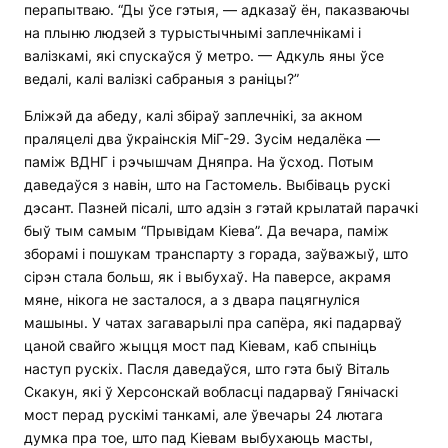
перапытваю. “Ды ўсе гэтыя, — адказаў ён, паказваючы
на плыню людзей з турыстычнымі заплечнікамі і
валізкамі, які спускаўся ў метро. — Адкуль яны ўсе
ведалі, калі валізкі сабраныя з раніцы?”
Бліжэй да абеду, калі збіраў заплечнікі, за акном
праляцелі два ўкраінскія МіГ-29. Зусім недалёка —
паміж ВДНГ і рэчышчам Дняпра. На ўсход. Потым
даведаўся з навін, што на Гастомель. Выбіваць рускі
дэсант. Пазней пісалі, што адзін з гэтай крылатай парачкі
быў тым самым “Прывідам Кіева”. Да вечара, паміж
зборамі і пошукам транспарту з горада, заўважыў, што
сірэн стала больш, як і выбухаў. На паверсе, акрамя
мяне, нікога не засталося, а з двара пацягнуліся
машыны. У чатах загаварылі пра сапёра, які падарваў
цаной свайго жыцця мост пад Кіевам, каб спыніць
наступ рускіх. Пасля даведаўся, што гэта быў Віталь
Скакун, які ў Херсонскай вобласці падарваў Гянічаскі
мост перад рускімі танкамі, але ўвечары 24 лютага
думка пра тое, што пад Кіевам выбухаюць масты,