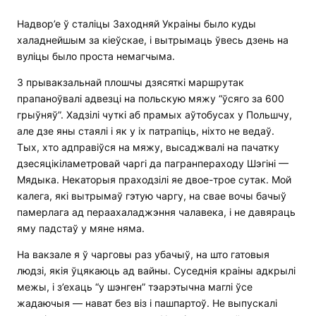
Надвор’е ў сталіцы Заходняй Украіны было куды
халаднейшым за кіеўскае, і вытрымаць ўвесь дзень на
вуліцы было проста немагчыма.
З прывакзальнай плошчы дзясяткі маршрутак
прапаноўвалі адвезці на польскую мяжу “ўсяго за 600
грыўняў”. Хадзілі чуткі аб прамых аўтобусах у Польшчу,
але дзе яны стаялі і як у іх патрапіць, ніхто не ведаў.
Тых, хто адправіўся на мяжу, высаджвалі на пачатку
дзесяцікіламетровай чаргі да пагранпераходу Шэгіні —
Мядыка. Некаторыя праходзілі яе двое-трое сутак. Мой
калега, які вытрымаў гэтую чаргу, на свае вочы бачыў
памерлага ад пераахаладжэння чалавека, і не давяраць
яму падстаў у мяне няма.
На вакзале я ў чарговы раз убачыў, на што гатовыя
людзі, якія ўцякаюць ад вайны. Суседнія краіны адкрылі
межы, і з’ехаць “у шэнген” тэарэтычна маглі ўсе
жадаючыя — нават без віз і пашпартоў. Не выпускалі