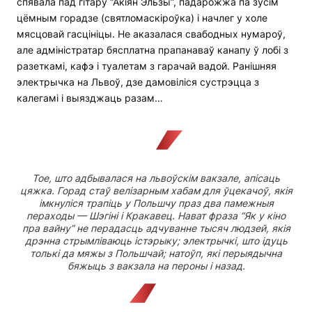
спявала пад гітару “Акіян Эльзы”, падарожжа па зусім
цёмным горадзе (святломаскіроўка) і начлег у холе
мясцовай гасцініцы. Не аказалася свабодных нумароў,
але адміністратар бясплатна прапанаваў канапу ў лобі з
разеткамі, кафэ і туалетам з гарачай вадой. Ранішняя
электрычка на Львоў, дзе дамовіліся сустрэцца з
калегамі і выязджаць разам…
Тое, што адбывалася на львоўскім вакзале, апісаць
цяжка. Горад стаў велізарным хабам для ўцекачоў, якія
імкнуліся трапіць у Польшчу праз два памежныя
пераходы — Шэгіні і Кракавец. Нават фраза “Як у кіно
пра вайну” не перадасць адчуванне тысяч людзей, якія
дрэнна стрымліваюць істэрыку; электрычкі, што ідуць
толькі да мяжы з Польшчай; натоўп, які перыядычна
бяжыць з вакзала на пероны і назад.