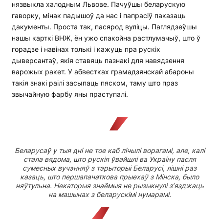
нязвыкла халодным Львове. Пачуўшы беларускую
гаворку, мінак падышоў да нас і папрасіў паказаць
дакументы. Проста так, пасярод вуліцы. Паглядзеўшы
нашы карткі ВНЖ, ён ужо спакойна растлумачыў, што ў
горадзе і навінах толькі і кажуць пра рускіх
дыверсантаў, якія ставяць пазнакі для навядзення
варожых ракет. У абвестках грамадзянскай абароны
такія знакі раілі засыпаць пяском, таму што праз
звычайную фарбу яны праступалі.
Беларусаў у тыя дні не тое каб лічылі ворагамі, але, калі
стала вядома, што рускія ўвайшлі ва Украіну пасля
сумесных вучэнняў з тэрыторыі Беларусі, лішні раз
казаць, што першапачаткова прыехаў з Мінска, было
няўтульна. Некаторыя знаёмыя не рызыкнулі з’язджаць
на машынах з беларускімі нумарамі.