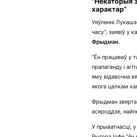
“Некаторыя з
характар”
Уяўленні Лукашэ
часу”, заявіў у 
Фрыдман
.
“Ён працаваў у 
прапаганду і аг
яму відавочна в
якога цалкам хап
Фрыдман звяртае
асяроддзе, найп
У прыватнасці, у
Рыгора Іофе “ён 