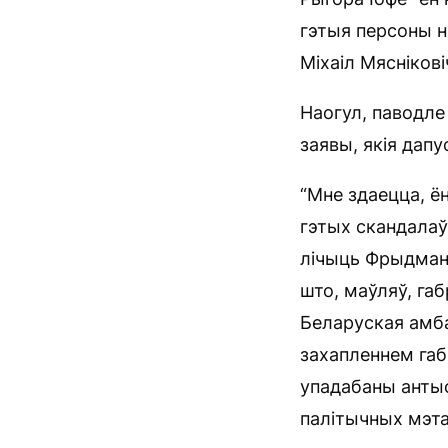
гэтыя персоны ні
Міхаіл Мяснікові
Наогул, паводле
заявы, якія дапу
“Мне здаецца, ё
гэтых скандалаў
лічыць Фрыдман.
што, маўляў, габ
Беларуская амб
захапленнем габ
упадабаны антыс
палітычных мэта