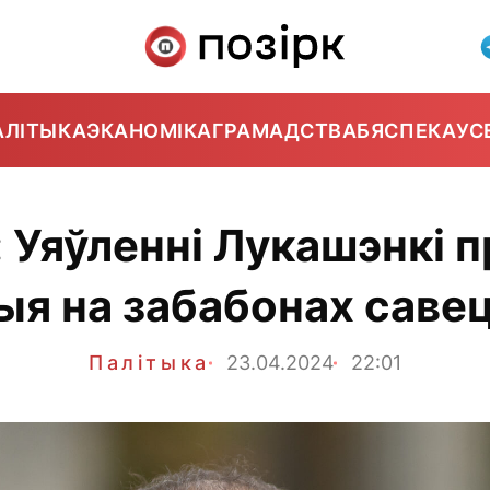
АЛІТЫКА
ЭКАНОМІКА
ГРАМАДСТВА
БЯСПЕКА
УС
Уяўленні Лукашэнкі п
ыя на забабонах савец
Палітыка
23.04.2024
22:01