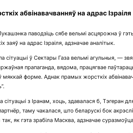
ткіх абвінавачванняў на адрас Ізраіля
укашэнка паводзіць сябе вельмі асцярожна ў гэт
х заяў на адрас Ізраіля, адзначае аналітык.
па сітуацыі ў Сектары Газа вельмі агульныя, — звя
жаўная прапаганда, вядома, працягвае паўтараць
 ў мяккай форме. Аднак прамых жорсткіх абвінава
”.
па сітуацыі з Іранам, хоць, здавалася б, Тэгеран д
партнёр, таму чакалася, што беларускі бок акрэсл
 так, як гэта зрабіла Масква, адзначае суразмоўца