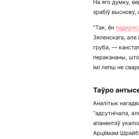
На яго думку, в
зрабіў выснову,
“Так, ён
падкрэс
Зяленскага, але 
груба, — канста
перакананы, што
імі лепш не свар
Таўро антыс
Аналітык нагадв
“адсутнічала, ал
апанентаў укалоц
Арцёмам Шрайб