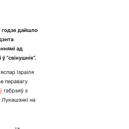
7 годзе дайшло
дэнта
эннямі ад
ў “свінушнік”.
яспар Ізраіля
е перавагу
ў
габрэяў з
а Лукашэнкі на