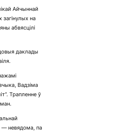
лікай Айчыннай
х загінулых на
 яны абвясцілі
адовыя даклады
іля.
нажамі
зчыка, Вадзіма
іт”. Трапленне ў
дман.
нальнай
е — невядома, па