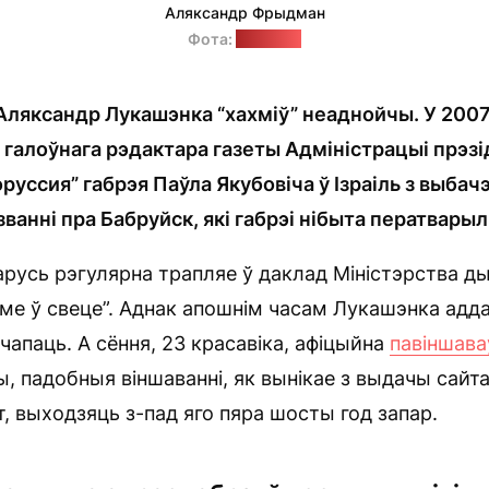
Аляксандр Фрыдман
Фота:
"Позірк"
Аляксандр Лукашэнка “хахміў” неаднойчы. У 200
і галоўнага рэдактара газеты Адміністрацыі прэзі
руссия” габрэя Паўла Якубовіча ў Ізраіль з выбач
ванні пра Бабруйск, які габрэі нібыта ператварылі 
арусь рэгулярна трапляе ў даклад Міністэрства ды
ме ў свеце”. Аднак апошнім часам Лукашэнка адда
чапаць. А сёння, 23 красавіка, афіцыйна
павіншава
, падобныя віншаванні, як вынікае з выдачы сайт
, выходзяць з-пад яго пяра шосты год запар.