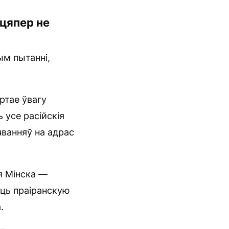
 цяпер не
ым пытанні,
ртае ўвагу
 усе расійскія
чванняў на адрас
ля Мінска —
іць праіранскую
.