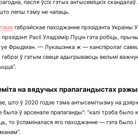
ерагодна, пасля ўсіх гэтых антысеміцкіх скандала
 што лепш тэму не чапаць.
лівае
габрэйскае паходжанне прэзідэнта Украіны У
і прэзідэнт Расіі Уладзімір Пуцін гэта робіць, прыч
туе Фрыдман. — Лукашэнка ж — канспіролаг савец
 габрэі ў гэтым свеце адыгрываюць вельмі важну
ыцца”.
еміта на вядучых прапагандыстах рэж
ае, што ў 2020 годзе тэма антысемітызму на дзя
е была ў арсенале прапаганды”: “калі трэба было к
ь, то ўспаміналася яго паходжанне — гэта было і с
манам”.