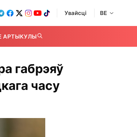
Увайсці
BE
Е АРТЫКУЛЫ
ра габрэяў
кага часу