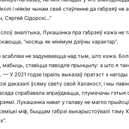
колі і ніякім чынам сваё стаўленне да габрэяў не 
ч, Сяргей Сідорскі…”
 слоў аналітыка, Лукашэнка пра габрэяў кажа не т
скаюцца, “носяць як мінімум дзіўны характар”.
н асабліва не задумваецца над тым, што кажа. Бол
, мабыць, ставіцца паводле прынцыпу: а што я так
 — У 2021 годзе Ізраіль выказаў пратэст з нагоды
рэі даказалі ўсяму свету свой Халакост, і мы павін
асада спрабавала апраўдвацца, тлумачачы гэтыя
рэямі. Лукашэнка нават у галаву не магло прыйсці
еміцкі міф, быццам габрэі выкарыстоўвалі тэму Х
х”.