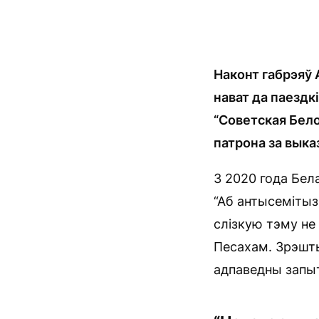
Наконт габрэяў 
нават да паездк
“Советская Бело
патрона за выказ
З 2020 года Бел
“Аб антысемітыз
слізкую тэму не 
Песахам. Зрэшты
адпаведны запыт