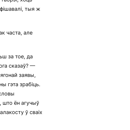
афішавалі, тыя ж
ак часта, але
ьш за тое, да
ога сказаў? —
 ягонай заявы,
ны гэта зрабіць.
 словы
, што ён агучыў
алакосту ў сваіх