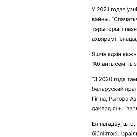
У 2021 годзе ўз
вайны. “Спачатку
тэрыторыі і пазн
ахвярамі генацы
Яшчэ адзін важн
“Аб антысемітызм
“З 2020 года та
беларускай пра
Гігіна, Рыгора А
даклад яны “зас
Ён нагадаў, што
бібліятэкі, Ізра