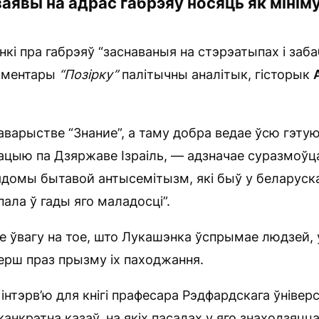
аявы на адрас габрэяў носяць як мінім
нкі пра габрэяў “заснаваныя на стэрэатыпах і заб
каментары
“П
о
зірку”
палітычны аналітык, гісторык
таварыстве “Знание”, а таму добра ведае ўсю гэту
ітацыю па Дзяржаве Ізраіль, — адзначае суразмоў
ядомы бытавой антысемітызм, які быў у беларуска
ала ў гады яго маладосці”.
 ўвагу на тое, што Лукашэнка ўспрымае людзей, 
ерш праз прызму іх паходжання.
 інтэрв’ю для кнігі прафесара Рэдфардскага ўнівер
канкрэтна казаў, на якіх пасадах у яго знаходзяцца