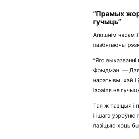
“Прамых жорс
гучыць”
Апошнім часам Л
пазбягаючы рэзкі
“Яго выказванні 
Фрыдман. — Дзяр
наратывы, хай і
Ізраіля не гучыць
Тая ж пазіцыя і 
іншага ўзроўню 
пазіцыю хоць бы