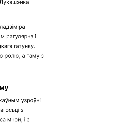
ў Лукашэнка
ладзіміра
ым рэгулярна і
кага гатунку,
ю ролю, а таму з
ыму
ржаўным узроўні
агосьці з
а мной, і з