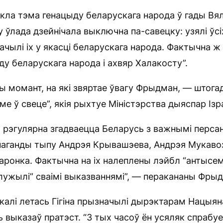
нікла тэма генацыду беларускага народа ў гады Вя
 ўлада дзейнічала выключна па-савецку: узялі ўсі
ачылі іх у якасці беларускага народа. Фактычна ж
ду беларускага народа і ахвяр Халакосту”.
ы момант, на які звяртае ўвагу Фрыдман, — штог
е ў свеце”, якія рыхтуе Міністэрства дыяспар Ізра
м рэгулярна згадваецца Беларусь з важнымі перса
паганды тыпу Андрэя Крывашэева, Андрэя Мукаво
заронка. Фактычна на іх налеплены лэйбл “антысем
лужылі” сваімі выказваннямі”, — перакананы Фры
, калі летась Гігіна прызначылі дырэктарам Нацыя
іль выказаў пратэст. “З тых часоў ён усяляк спрабу