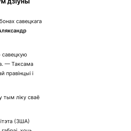
ум дзіўны
абонах савецкага
Аляксандр
ю савецкую
ца. — Таксама
й правінцыі і
у тым ліку сваё
сітэта (ЗША)
 габрэі, хоць