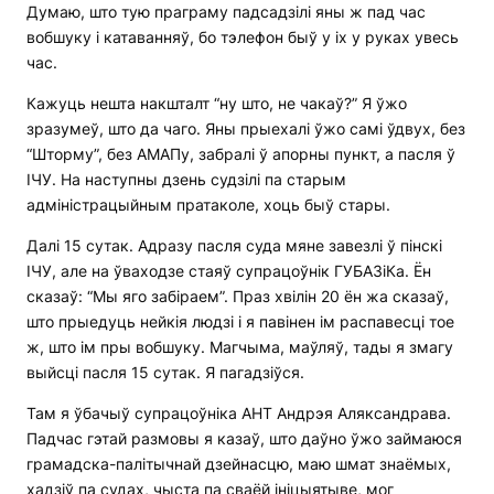
Думаю, што тую праграму падсадзілі яны ж пад час
вобшуку і катаванняў, бо тэлефон быў у іх у руках увесь
час.
Кажуць нешта накшталт “ну што, не чакаў?” Я ўжо
зразумеў, што да чаго. Яны прыехалі ўжо самі ўдвух, без
“Шторму”, без АМАПу, забралі ў апорны пункт, а пасля ў
ІЧУ. На наступны дзень судзілі па старым
адміністрацыйным пратаколе, хоць быў стары.
Далі 15 сутак. Адразу пасля суда мяне завезлі ў пінскі
ІЧУ, але на ўваходзе стаяў супрацоўнік ГУБАЗіКа. Ён
сказаў: “Мы яго забіраем”. Праз хвілін 20 ён жа сказаў,
што прыедуць нейкія людзі і я павінен ім распавесці тое
ж, што ім пры вобшуку. Магчыма, маўляў, тады я змагу
выйсці пасля 15 сутак. Я пагадзіўся.
Там я ўбачыў супрацоўніка АНТ Андрэя Аляксандрава.
Падчас гэтай размовы я казаў, што даўно ўжо займаюся
грамадска-палітычнай дзейнасцю, маю шмат знаёмых,
хадзіў па судах, чыста па сваёй ініцыятыве, мог