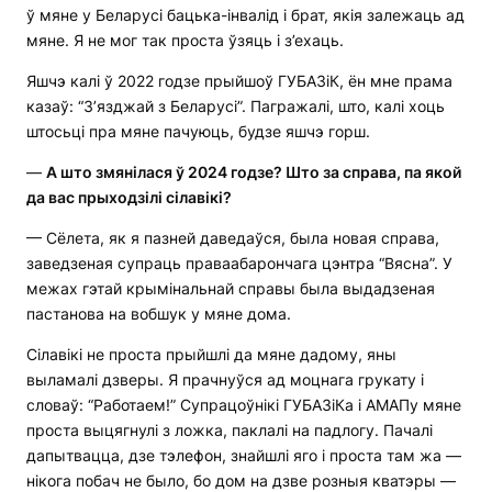
ў мяне у Беларусі бацька-інвалід і брат, якія залежаць ад
мяне. Я не мог так проста ўзяць і з’ехаць.
Яшчэ калі ў 2022 годзе прыйшоў ГУБАЗіК, ён мне прама
казаў: “З’язджай з Беларусі”. Пагражалі, што, калі хоць
штосьці пра мяне пачуюць, будзе яшчэ горш.
—
А што змянілася ў 2024 годзе? Што за справа, па якой
да вас прыходзілі сілавікі?
— Сёлета, як я пазней даведаўся, была новая справа,
заведзеная супраць праваабарончага цэнтра “Вясна”. У
межах гэтай крымінальнай справы была выдадзеная
пастанова на вобшук у мяне дома.
Сілавікі не проста прыйшлі да мяне дадому, яны
выламалі дзверы. Я прачнуўся ад моцнага грукату і
словаў: “Работаем!” Супрацоўнікі ГУБАЗіКа і АМАПу мяне
проста выцягнулі з ложка, паклалі на падлогу. Пачалі
дапытвацца, дзе тэлефон, знайшлі яго і проста там жа —
нікога побач не было, бо дом на дзве розныя кватэры —