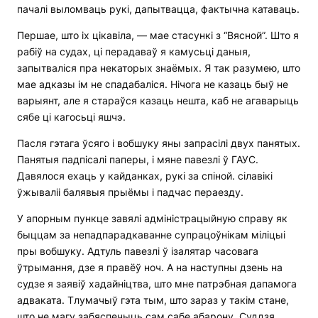
пачалі выломваць рукі, дапытвацца, фактычна катаваць.
Першае, што іх цікавіла, — мае стасункі з “Вясной”. Што я
рабіў на судах, ці перадаваў я камусьці даныя,
запытваліся пра некаторых знаёмых. Я так разумею, што
мае адказы ім не спадабаліся. Нічога не казаць быў не
варыянт, але я стараўся казаць нешта, каб не агаварыць
сябе ці кагосьці яшчэ.
Пасля гэтага ўсяго і вобшуку яны запрасілі двух панятых.
Панятыя падпісалі паперы, і мяне павезлі ў ГАУС.
Давялося ехаць у кайданках, рукі за спіной. сілавікі
ўжываліі балявыя прыёмы і падчас пераезду.
У апорным пункце завялі адміністрацыйную справу як
быццам за непадпарадкаванне супрацоўнікам міліцыі
пры вобшуку. Адтуль павезлі ў ізалятар часовага
ўтрымання, дзе я правёў ноч. А на наступны дзень на
судзе я заявіў хадайніцтва, што мне патрэбная дапамога
адваката. Тлумачыў гэта тым, што зараз у такім стане,
што не магу забяспечыць сам сабе абарону. Суддзя