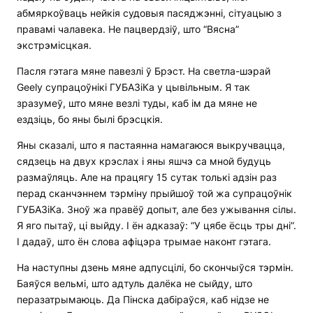
абмяркоўваць нейкія судовыя пасяджэнні, сітуацыю з
правамі чалавека. Не пацвердзіў, што “Вясна”
экстрэмісцкая.
Пасля гэтага мяне павезлі ў Брэст. На светла-шэрай
Geely супрацоўнікі ГУБАЗіКа у цывільным. Я так
зразумеў, што мяне везлі туды, каб ім да мяне не
ездзіць, бо яны былі брэсцкія.
Яны сказалі, што я пастаянна намагаюся выкручвацца,
сядзець на двух крэслах і яны яшчэ са мной будуць
размаўляць. Але на працягу 15 сутак толькі адзін раз
перад сканчэннем тэрміну прыйшоў той жа супрацоўнік
ГУБАЗіКа. Зноў жа правёў допыт, але без ужывання сілы.
Я яго пытаў, ці выйду. І ён адказаў: “У цябе ёсць тры дні”.
І дадаў, што ён слова афіцэра трымае наконт гэтага.
На наступны дзень мяне адпусцілі, бо скончыўся тэрмін.
Баяўся вельмі, што адтуль далёка не сыйду, што
перазатрымаюць. Да Пінска дабіраўся, каб нідзе не