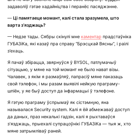
задаволіў гэтае хадайніцтва і перанёс пасяджэнне.
—
Ці памятаеце момант, калі стала зразумела, што
варта з’язджаць?
— Недзе тады. Сябры скінулі мне
каментар
прадстаўніка
ГУБАЗіКа, які казаў пра справу “Брэсцкай Вясны”, і раілі
з’ехаць.
Я пачаў збірацца, звярнуўся ў BYSOL, патлумачыў
сітуацыю, у мяне на той момант не было нават візы.
Чалавек, з якім я размаўляў, папрасіў мяне паказаць
свой тэлефон, і мы разам выявілі нейкую праграму-
шпіён, у яе быў доступ да інфармацыі ў тэлефоне.
Я гэтую праграму ўспрымаў як сістэмную, яна
называлася Security system. Калі я ёй абмежаваў доступ
да даных, праз некалькі гадзін, калі я рыхтаваўся
з’язджаць, прыехалі супрацоўнікі ГУБАЗіКа — тыя ж, хто
мяне затрымліваў раней.