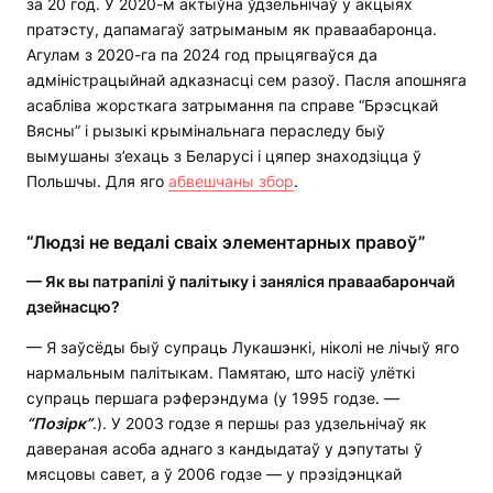
за 20 год. У 2020-м актыўна ўдзельнічаў у акцыях
пратэсту, дапамагаў затрыманым як праваабаронца.
Агулам з 2020-га па 2024 год прыцягваўся да
адміністрацыйнай адказнасці сем разоў. Пасля апошняга
асабліва жорсткага затрымання па справе “Брэсцкай
Вясны” і рызыкі крымінальнага пераследу быў
вымушаны з’ехаць з Беларусі і цяпер знаходзіцца ў
Польшчы. Для яго
абвешчаны збор
.
“Людзі не ведалі сваіх элементарных правоў”
— Як вы патрапілі ў палітыку і заняліся праваабарончай
дзейнасцю?
— Я заўсёды быў супраць Лукашэнкі, ніколі не лічыў яго
нармальным палітыкам. Памятаю, што насіў улёткі
супраць першага рэферэндума (у 1995 годзе. —
“Позірк”
.). У 2003 годзе я першы раз удзельнічаў як
давераная асоба аднаго з кандыдатаў у дэпутаты ў
мясцовы савет, а ў 2006 годзе — у прэзідэнцкай