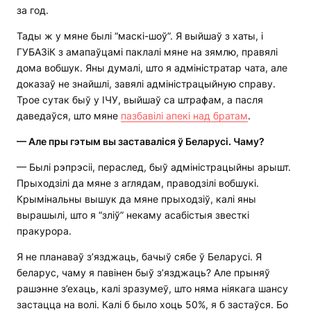
за год.
Тады ж у мяне былі “маскі-шоў”. Я выйшаў з хаты, і
ГУБАЗіК з амапаўцамі паклалі мяне на зямлю, правялі
дома вобшук. Яны думалі, што я адміністратар чата, але
доказаў не знайшлі, завялі адміністрацыйную справу.
Трое сутак быў у ІЧУ, выйшаў са штрафам, а пасля
даведаўся, што мяне
пазбавілі апекі над братам
.
—
Але пры гэтым вы заставаліся ў Беларусі
. Ч
аму?
— Былі рэпрэсіі, пераслед, быў адміністрацыйны арышт.
Прыходзілі да мяне з аглядам, праводзілі вобшукі.
Крымінальны вышук да мяне прыходзіў, калі яны
вырашылі, што я “зліў” некаму асабістыя звесткі
пракурора.
Я не планаваў з’язджаць, бачыў сябе ў Беларусі. Я
беларус, чаму я павінен быў з’язджаць? Але прыняў
рашэнне з’ехаць, калі зразумеў, што няма ніякага шансу
застацца на волі. Калі б было хоць 50%, я б застаўся. Бо