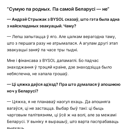
“Сумую па родных. Па самой Беларусі — не”
—
Андрэй Стрыжак з
BYSOL
сказаў, што гэта была адна
з найскладаных эвакуацый. Чаму?
— Лепш запытацца ў яго. Але цалкам верагодна таму,
што з першага разу не атрымалася. А агулам другі этап
эвакуацыі заняў па часе тры тыдні.
Мне і фінансава з BYSOL дапамаглі. Бо падчас
знаходжання ў трэцяй краіне, дзе знаходзіцца было
небяспечна, не хапала грошаў.
— Ці цяжка даўся ад’езд? Пра што думалася ў апошнюю
ноч у Беларусі?
— Цяжка, я не планаваў наогул ехаць. Да апошняга
вагаўся, ці не застацца. Выбар быў такі: ці быць
чарговым палітвязням, ці ўсё ж на волі, але за межамі
Беларусі. У выніку я вырашыў, што варта паспрабаваць
выехаць.