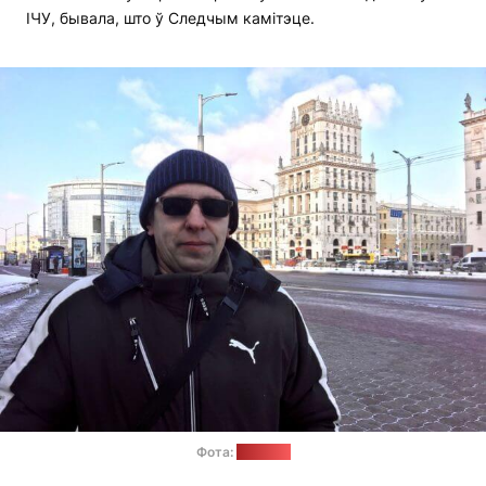
ІЧУ, бывала, што ў Следчым камітэце.
Фота:
"Позірк"