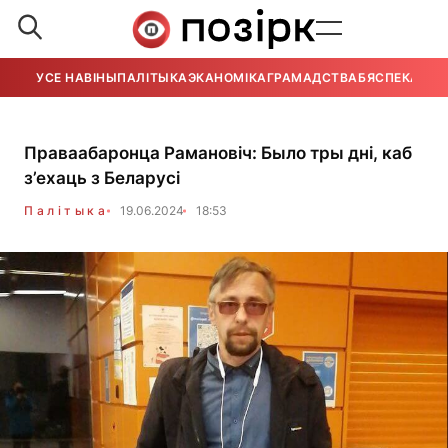
УСЕ НАВІНЫ
ПАЛІТЫКА
ЭКАНОМІКА
ГРАМАДСТВА
БЯСПЕКА
УСЕ
Праваабаронца Рамановіч: Было тры дні, каб
з’ехаць з Беларусі
Палітыка
19.06.2024
18:53