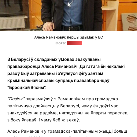
Алесь Рамановіч: першы здымак у ЕС
Фота:
"Позірк"
З Беларусі ў складаных умовах эвакуяваны
праваабаронца Алесь Рамановіч. Да гэтага ён некалькі
разоў быў затрыманы і з’яўляўся фігурантам
крымінальнай справы супраць праваабаронцаў
“Брэсцкай Вясны”.
“Позірк”
паразмаўляў з Рамановічам пра грамадска-
палітычную дзейнасць у Беларусі, чаму ён доўгі час
знаходзіўся на радзіме, нягледзячы на ўпарты пераслед
з боку ўладаў, і чаму ўсё ж з’ехаў.
Алесь Рамановіч у грамадска-палітычным жыцці больш