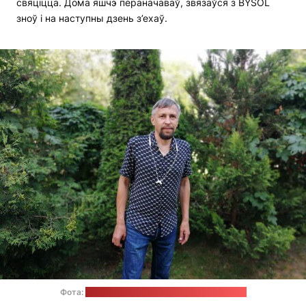
свяціцца. Дома яшчэ пераначаваў, звязаўся з BYSOL
зноў і на наступны дзень з’ехаў.
Фота:
з прыватнага архіву Алеся Рамановіча