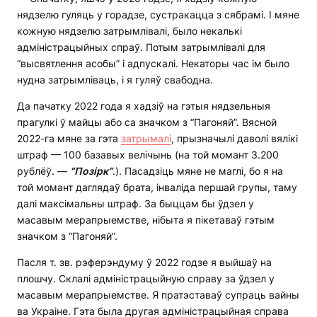
нядзелю гуляць у горадзе, сустракацца з сябрамі. І мяне
кожную нядзелю затрымлівалі, было некалькі
адміністрацыйных спраў. Потым затрымлівалі для
“высвятлення асобы” і адпускалі. Некаторы час ім было
нудна затрымліваць, і я гуляў свабодна.
Да пачатку 2022 года я хадзіў на гэтыя нядзельныя
прагулкі ў майцы або са значком з “Пагоняй”. Вясной
2022-га мяне за гэта
затрымалі
, прызначылі даволі вялікі
штраф — 100 базавых велічынь (на той момант 3.200
рублёў. —
“Позірк”
.). Пасадзіць мяне не маглі, бо я на
той момант даглядаў брата, інваліда першай групы, таму
далі максімальны штраф. За быццам бы ўдзел у
масавым мерапрыемстве, нібыта я пікетаваў гэтым
значком з “Пагоняй”.
Пасля т. зв. рэферэндуму ў 2022 годзе я выйшаў на
плошчу. Склалі адміністрацыйную справу за ўдзел у
масавым мерапрыемстве. Я пратэставаў супраць вайны
ва Украіне. Гэта была другая адміністрацыйная справа