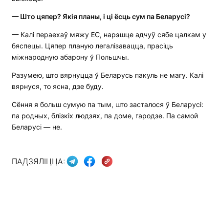
—
Што цяпер? Якія планы,
і
ці ёсць сум па Беларусі?
— Калі пераехаў мяжу ЕС, нарэшце адчуў сябе цалкам у
бяспецы. Цяпер планую легалізавацца, прасіць
міжнародную абарону ў Польшчы.
Разумею, што вярнуцца ў Беларусь пакуль не магу. Калі
вярнуся, то ясна, дзе буду.
Сёння я больш сумую па тым, што засталося ў Беларусі:
па родных, блізкіх людзях, па доме, гародзе. Па самой
Беларусі — не.
ПАДЗЯЛІЦЦА: