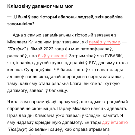
Клімовічу дапамог чым мог
—
Ці былі ў вас гісторыі абароны людзей, якія асабліва
запомніліся?
— Адна з самых запамінальных гісторый звязаная з
Мікалаем Клімовічам (палітвязням, які
памёр у турме
. —
“
Позірк
“
.). Зімой 2022 года ён мне патэлефанаваў,
распавёў, што
быў у лякарні
. Затрымліваў яго ГУБАЗіК,
яго, інваліда другой групы, адправілі ў ІЧУ, дзе яму стала
кепска. Супрацоўнікі ІЧУ бачылі, што ў яго нават сляды
ад швоў пасля складанай аперацыі на сэрцы засталіся,
таму, калі яму стала рэальна блага, выклікалі хуткую
дапамогу, завезлі ў бальніцу.
Я калі з ім паразмаўляў, зразумеў, што адміністрацыйнай
справай не скончыцца. Параіў Мікалаю наняць адваката.
Праз два дні Клімовіча ўжо павезлі ў Следчы камітэт. Я
яму надаваў юрыдычную дапамогу. Ён тады
даў інтэрв’ю
“Позірку”
, бо вельмі хацеў, каб справа атрымала