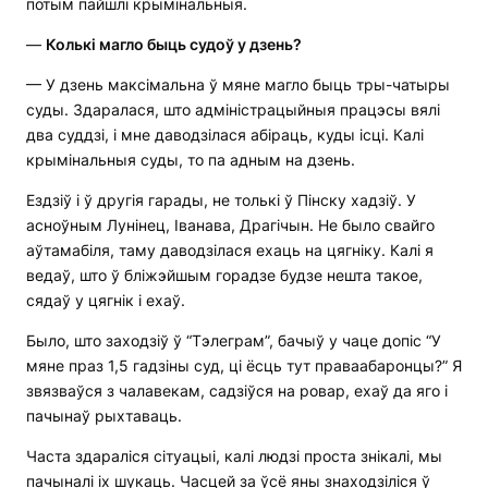
потым пайшлі крымінальныя.
—
Колькі магло быць судоў у дзень?
— У дзень максімальна ў мяне магло быць тры-чатыры
суды. Здаралася, што адміністрацыйныя працэсы вялі
два суддзі, і мне даводзілася абіраць, куды ісці. Калі
крымінальныя суды, то па адным на дзень.
Ездзіў і ў другія гарады, не толькі ў Пінску хадзіў. У
асноўным Лунінец, Іванава, Драгічын. Не было свайго
аўтамабіля, таму даводзілася ехаць на цягніку. Калі я
ведаў, што ў бліжэйшым горадзе будзе нешта такое,
сядаў у цягнік і ехаў.
Было, што заходзіў ў “Тэлеграм”, бачыў у чаце допіс “У
мяне праз 1,5 гадзіны суд, ці ёсць тут праваабаронцы?” Я
звязваўся з чалавекам, садзіўся на ровар, ехаў да яго і
пачынаў рыхтаваць.
Часта здараліся сітуацыі, калі людзі проста знікалі, мы
пачыналі іх шукаць. Часцей за ўсё яны знаходзіліся ў