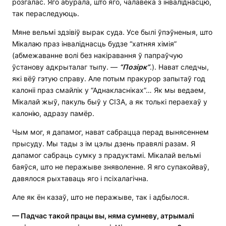
розгалас. Яго абурала, што яго, чалавека з інваліднасцю,
так пераследуюць.
Мяне вельмі здзівіў вырак суда. Усе былі ўпэўненыя, што
Мікалаю праз інваліднасць будзе “хатняя хімія”
(абмежаванне волі без накіравання ў папраўчую
ўстанову адкрыталаг тыпу. —
“Позірк”
.). Нават следчы,
які вёў гэтую справу. Але потым пракурор запытаў год
калоніі праз смайлік у “Аднакласніках”… Як мы ведаем,
Мікалай жыў, пакуль быў у СІЗА, а як толькі пераехаў у
калонію, адразу памёр.
Чым мог, я дапамог, нават сабрацца перад вынясеннем
прысуду. Мы тады з ім цэлы дзень правялі разам. Я
дапамог сабраць сумку з прадуктамі. Мікалай вельмі
баяўся, што не перажыве зняволенне. Я яго супакойваў,
давялося рыхтаваць яго і псіхалагічна.
Але як ён казаў, што не перажыве, так і адбылося.
— Падчас такой працы вы, няма сумневу, атрымалі