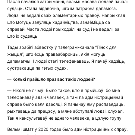
Пасля пачаліся затрыманні, вельмі масава людзей пачалі
судзіць. Стала відавочна, што ім патрэбна дапамога.
Людзі не ведалі сваіх элементарных правоў. Напрыклад,
што могуць заяўляць хадайніцтва, азнаёміцца са
справай. Часта людзі прыходзілі на суд і не ведалі, за
што іх судзяць.
Тады зрабілі абвестку ў тэлеграм-канале “Пінск для
жыцця”, што ёсць праваабаронцы, якія могуць
дапамагчы. І людзі сталі тэлефанаваць. Я пачаў хадзіць,
сустракацца па гэтых судах.
—
Колькі прайшло праз вас такіх людзей?
— Ніколі не лічыў. Было такое, што я прыйшоў, бо мне
тэлефанаваў адзін чалавек, а там па адміністрацыйнай
справе было каля дзесяці. Я пачынаў яму распавядаць,
рыхтаваць да працэсу, а мяне абступалі людзі, слухалі.
Так я кансультаваў не аднаго чалавека, а цэлую групу.
Вельмі шмат у 2020 годзе было адміністрацыйных спраў,