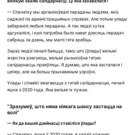
вялікую хвалю салідарнасці. Ці яна захавалася?
— Спачатку мы арганізоўвалі перадачы людзям, якіх
саджалі па адміністрацыйных справах. Але потым улады
забаранілі любыя перадачы. А так людзі хутка
адгукаліся, і калі патрэбна было нават дзесяць перадач
сабраць за дзень, мы маглі гэта зрабіць.
Зараз людзі пачалі баяцца, таму што [ўлады] вельмі
жорстка рэагуюць, вельмі рызыкоўна гэтую
салідарнасць праяўляць. Я думаю, што яна засталася і
цяпер, але на больш прыхаваным узроўні.
Улады і сілавікі змагаюцца з гэтай салідарнасцю, пачалі
яшчэ з 2020 года. Яна вельмі іх пужае.
“Зразумеў, што няма ніякага шансу застацца на
волі”
—
Як да вашай дзейнасці ставіліся ўлады?
— Спачатку, яшчэ ў 2020 годзе, я хадзіў кожную