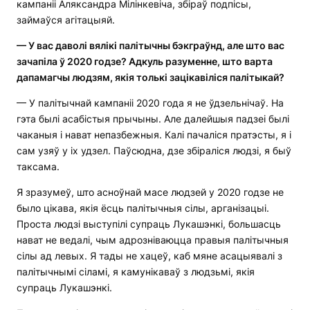
кампаніі Аляксандра Мілінкевіча, збіраў подпісы,
займаўся агітацыяй.
— У вас даволі вялікі палітычны бэкграўнд, але што вас
зачапіла ў 2020 годзе? Адкуль разуменне, што варта
дапамагчы людзям, якія толькі зацікавіліся палітыкай?
— У палітычнай кампаніі 2020 года я не ўдзельнічаў. На
гэта былі асабістыя прычыны. Але далейшыя падзеі былі
чаканыя і нават непазбежныя. Калі пачаліся пратэсты, я і
сам узяў у іх удзел. Паўсюдна, дзе збіраліся людзі, я быў
таксама.
Я зразумеў, што асноўнай масе людзей у 2020 годзе не
было цікава, якія ёсць палітычныя сілы, арганізацыі.
Проста людзі выступілі супраць Лукашэнкі, большасць
нават не ведалі, чым адрозніваюцца правыя палітычныя
сілы ад левых. Я тады не хацеў, каб мяне асацыявалі з
палітычнымі сіламі, я камунікаваў з людзьмі, якія
супраць Лукашэнкі.