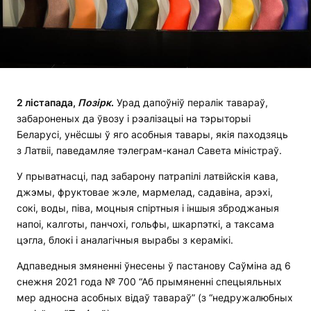
2 лістапада,
Позірк
.
Урад дапоўніў пералік тавараў,
забароненых да ўвозу і рэалізацыі на тэрыторыі
Беларусі, унёсшы ў яго асобныя тавары, якія паходзяць
з Латвіі, паведамляе тэлеграм-канал Савета міністраў.
У прыватнасці, пад забарону патрапілі латвійскія кава,
джэмы, фруктовае жэле, мармелад, садавіна, арэхі,
сокі, воды, піва, моцныя спіртныя і іншыя зброджаныя
напоі, калготы, панчохі, гольфы, шкарпэткі, а таксама
цэгла, блокі і аналагічныя вырабы з керамікі.
Адпаведныя змяненні ўнесены ў пастанову Саўміна ад 6
снежня 2021 года № 700 “Аб прымяненні спецыяльных
мер адносна асобных відаў тавараў” (з “недружалюбных