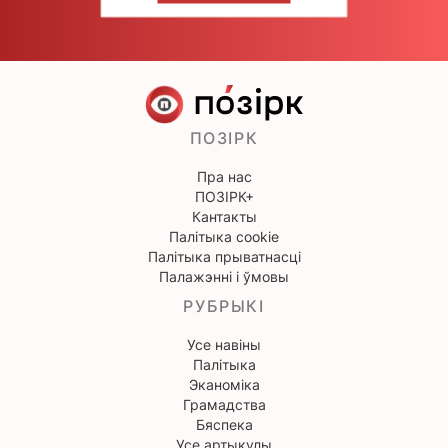
ПОЗІРК
Пра нас
ПОЗІРК+
Кантакты
Палітыка cookie
Палітыка прыватнасці
Палажэнні і ўмовы
РУБРЫКІ
Усе навіны
Палітыка
Эканоміка
Грамадства
Бяспека
Усе артыкулы