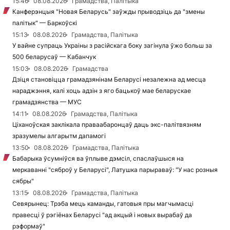
15:46
08.08.2026
Грамадства, Палітыка
Канферэнцыя "Новая Беларусь" заўжды прыводзіць да "змены
палітык" — Баркоўскі
15:13
08.08.2026
Грамадства, Палітыка
У вайне супраць Украіны з расійскага боку загінула ўжо больш за
500 беларусаў — Кабанчук
15:03
08.08.2026
Грамадства
Дзіця становіцца грамадзянінам Беларусі незалежна ад месца
нараджэння, калі хоць адзін з яго бацькоў мае беларускае
грамадзянства — МУС
14:11
08.08.2026
Грамадства, Палітыка
Ціханоўская заклікала праваабаронцаў даць экс-палітвязням
зразумелы алгарытм дапамогі
13:50
08.08.2026
Грамадства, Палітыка
Бабарыка ўсумніўся ва ўплыве дэмсіл, спаслаўшыся на
меркаванні "сяброў у Беларусі", Латушка парыраваў: "У нас розныя
сябры"
13:15
08.08.2026
Грамадства, Палітыка
Севярынец: Трэба мець каманды, гатовыя пры магчымасці
правесці ў рэгіёнах Беларусі "ад акцый і новых вырабаў да
рэформаў"