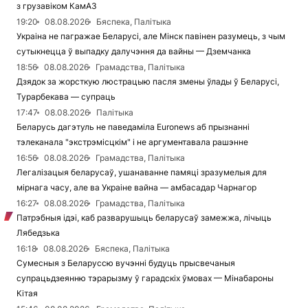
з грузавіком КамАЗ
19:20
08.08.2026
Бяспека, Палітыка
Украіна не пагражае Беларусі, але Мінск павінен разумець, з чым
сутыкнецца ў выпадку далучэння да вайны — Дземчанка
18:56
08.08.2026
Грамадства, Палітыка
Дзядок за жорсткую люстрацыю пасля змены ўлады ў Беларусі,
Турарбекава — супраць
17:47
08.08.2026
Палітыка
Беларусь дагэтуль не паведаміла Euronews аб прызнанні
тэлеканала "экстрэмісцкім" і не аргументавала рашэнне
16:56
08.08.2026
Грамадства, Палітыка
Легалізацыя беларусаў, ушанаванне памяці зразумелыя для
мірнага часу, але ва Украіне вайна — амбасадар Чарнагор
16:27
08.08.2026
Грамадства, Палітыка
Патрэбныя ідэі, каб разварушыць беларусаў замежжа, лічыць
Лябедзька
16:18
08.08.2026
Бяспека, Палітыка
Сумесныя з Беларуссю вучэнні будуць прысвечаныя
супрацьдзеянню тэрарызму ў гарадскіх ўмовах — Мінабароны
Кітая