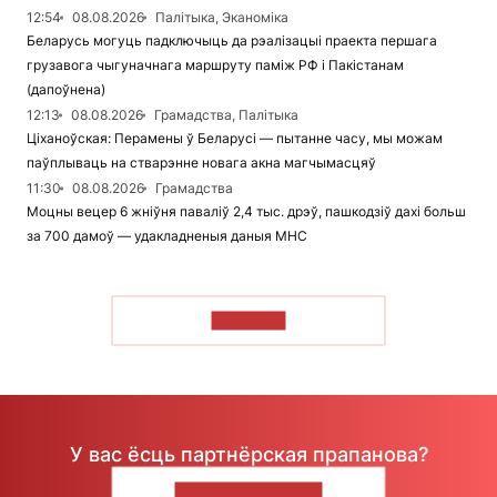
12:54
08.08.2026
Палітыка, Эканоміка
Беларусь могуць падключыць да рэалізацыі праекта першага
грузавога чыгуначнага маршруту паміж РФ і Пакістанам
(дапоўнена)
12:13
08.08.2026
Грамадства, Палітыка
Ціханоўская: Перамены ў Беларусі — пытанне часу, мы можам
паўплываць на стварэнне новага акна магчымасцяў
11:30
08.08.2026
Грамадства
Моцны вецер 6 жніўня паваліў 2,4 тыс. дрэў, пашкодзіў дахі больш
за 700 дамоў — удакладненыя даныя МНС
ЧЫТАЦЬ
У вас ёсць партнёрская прапанова?
НАПІШЫЦЕ НАМ