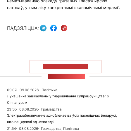
нематываваную блакаду грузавых і пасажырскіх
патокаў, у тым ліку канкрэтнымі эканамічнымі мерамі”.
ПАДЗЯЛІЦЦА:
ПАКАЗАЦЬ БОЛЬШ
СТУЖКА НАВІН
09:07
09.08.2026
Палітыка
Лукашэнка зацікаўлены ў "нарошчванні супрацоўніцтва" з
Сінгапурам
23:56
08.08.2026
Грамадства
Электразабеспячэнне адноўленае ва ўсіх паселішчах Беларусі,
што пацярпелі ад непагадзі
21:54
08.08.2026
Грамадства, Палітыка