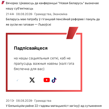
Вячорка: Цікавасць да канферэнцыі "Новая Беларусь" вызначае
нашу суб'ектнасць
21:44
08.08.2026
Грамадства, Эканоміка
Беларусь мае патрэбу ў гіганцкай пенсійнай рэформе і пакуль да
яе зусім не гатовая — Львоўскі
Падпісвайцеся
на нашы сацыяльныя сеткі, каб не
прапусціць важныя навіны (калі гэта
бяспечна для вас)
20:13
08.08.2026
Грамадства
У Бялыніцкім раёне 22-гадовы матацыкліст загінуў ад сутыкнення