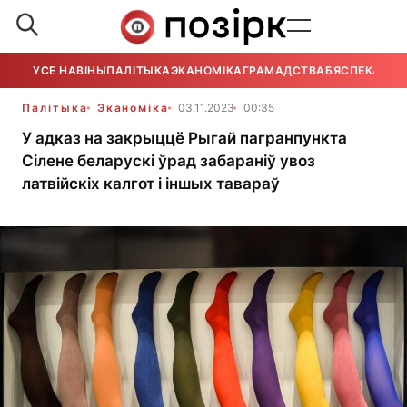
УСЕ НАВІНЫ
ПАЛІТЫКА
ЭКАНОМІКА
ГРАМАДСТВА
БЯСПЕКА
УСЕ
Палітыка
Эканоміка
03.11.2023
00:35
У адказ на закрыццё Рыгай пагранпункта
Сілене беларускі ўрад забараніў увоз
латвійскіх калгот і іншых тавараў