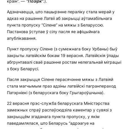
краін”. —
“Позірк”
.).
Адзначаецца, што пашырэнне пераліку стала мерай у
адказ на рашэнне Латвіі аб закрыцці аўтамабільнага
пункта пропуску “Сілене” на мяжы з Беларуссю.
Пастанова ўступае ў сілу пасля яе афіцыйнага
апублікавання.
Пункт пропуску Сілене (з сумежнага боку Урбаны) быў
закрыты латвійскім бокам 19 верасня. Латвійскія ўлады
абгрунтавалі сваё рашэнне ростам нелегальнай міграцыі
з боку Беларусі.
Пасля закрыцця Сілене перасячэнне мяжы з Латвіяй
стала магчымым праз адзіны латвійскі пагранпераход
Патэрніекі (з беларускага боку Грыгароўшчына).
22 верасня прэс-служба беларускага Міністэрства
замежных спраў распаўсюдзіла каментар у сувязі з
закрыццём згаданага пункта пропуску, у якім
паведамлялася, што Беларусь “адрэагуе на