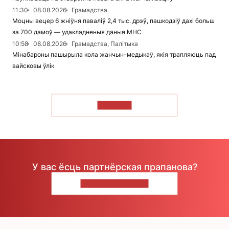
11:30
08.08.2026
Грамадства
Моцны вецер 6 жніўня паваліў 2,4 тыс. дрэў, пашкодзіў дахі больш
за 700 дамоў — удакладненыя даныя МНС
10:58
08.08.2026
Грамадства, Палітыка
Мінабароны пашырыла кола жанчын-медыкаў, якія трапляюць пад
вайсковы ўлік
ЧЫТАЦЬ
У вас ёсць партнёрская прапанова?
НАПІШЫЦЕ НАМ