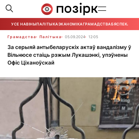
УСЕ НАВІНЫ
ПАЛІТЫКА
ЭКАНОМІКА
ГРАМАДСТВА
БЯСПЕКА
УСЕ
Грамадства
Палітыка
05.09.2024
12:05
За серыяй антыбеларускіх актаў вандалізму ў
Вільнюсе стаіць рэжым Лукашэнкі, упэўнены
Офіс Ціханоўскай