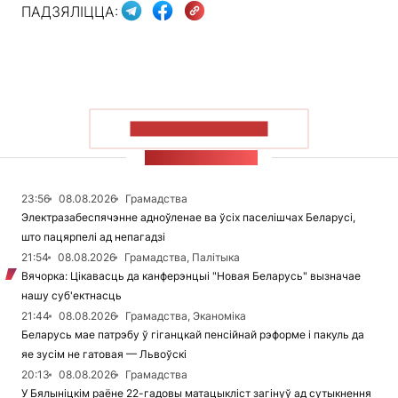
ПАДЗЯЛІЦЦА:
ПАКАЗАЦЬ БОЛЬШ
СТУЖКА НАВІН
23:56
08.08.2026
Грамадства
Электразабеспячэнне адноўленае ва ўсіх паселішчах Беларусі,
што пацярпелі ад непагадзі
21:54
08.08.2026
Грамадства, Палітыка
Вячорка: Цікавасць да канферэнцыі "Новая Беларусь" вызначае
нашу суб'ектнасць
21:44
08.08.2026
Грамадства, Эканоміка
Беларусь мае патрэбу ў гіганцкай пенсійнай рэформе і пакуль да
яе зусім не гатовая — Львоўскі
20:13
08.08.2026
Грамадства
У Бялыніцкім раёне 22-гадовы матацыкліст загінуў ад сутыкнення