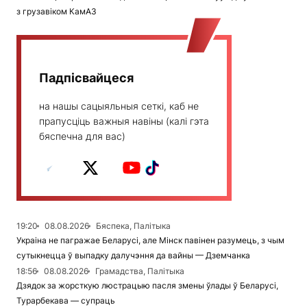
з грузавіком КамАЗ
Падпісвайцеся
на нашы сацыяльныя сеткі, каб не
прапусціць важныя навіны (калі гэта
бяспечна для вас)
19:20
08.08.2026
Бяспека, Палітыка
Украіна не пагражае Беларусі, але Мінск павінен разумець, з чым
сутыкнецца ў выпадку далучэння да вайны — Дземчанка
18:56
08.08.2026
Грамадства, Палітыка
Дзядок за жорсткую люстрацыю пасля змены ўлады ў Беларусі,
Турарбекава — супраць