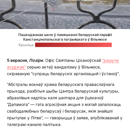
Пашкоджанае шкло ў памяшканні беларускай парафіі
Канстанцінопальскага патрыярхата ў Вільнюсе
Крыніца:
старонка святара Георгія Роя ў "Фэйсбуку"
5 верасня,
Позірк
.
Офіс Святланы Ціханоўскай
“рашуча
асуджае”
серыю актаў вандалізму ў Вільнюсе,
скіраваную “супраць беларускіх арганізацый і ўстаноў”.
“Абстрэлы вокнаў храма беларускага праваслаўнага
прыхода, разбітыя шыбы Цэнтра беларускай культуры,
абразлівыя надпісы каля шэлтара для ўцекачоў
“Дапамога” — гэта агрэсіўная акцыя з мэтай запалохаць
свабодалюбных беларусаў і беларусак, якія знайшлі
прытулак у Літве”, — гаворыцца ў заяве, апублікаванай у
тэлеграм-канале палітыка.