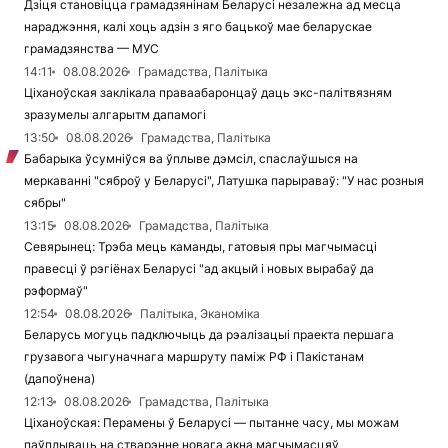
Дзіця становіцца грамадзянінам Беларусі незалежна ад месца
нараджэння, калі хоць адзін з яго бацькоў мае беларускае
грамадзянства — МУС
14:11
08.08.2026
Грамадства, Палітыка
Ціханоўская заклікала праваабаронцаў даць экс-палітвязням
зразумелы алгарытм дапамогі
13:50
08.08.2026
Грамадства, Палітыка
Бабарыка ўсумніўся ва ўплыве дэмсіл, спаслаўшыся на
меркаванні "сяброў у Беларусі", Латушка парыраваў: "У нас розныя
сябры"
13:15
08.08.2026
Грамадства, Палітыка
Севярынец: Трэба мець каманды, гатовыя пры магчымасці
правесці ў рэгіёнах Беларусі "ад акцый і новых вырабаў да
рэформаў"
12:54
08.08.2026
Палітыка, Эканоміка
Беларусь могуць падключыць да рэалізацыі праекта першага
грузавога чыгуначнага маршруту паміж РФ і Пакістанам
(дапоўнена)
12:13
08.08.2026
Грамадства, Палітыка
Ціханоўская: Перамены ў Беларусі — пытанне часу, мы можам
паўплываць на стварэнне новага акна магчымасцяў