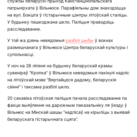
службы беларускі прыход Канстанцінопальскага
патрыярхата ў Вільнюсе. Парафіяльны дом знаходзіцца
на вул. Бокшта ў гістарычным цэнтры літоўскай сталіцы.
У будынку пашкоджана шкло. Паліцыя праводзіць
расследаванне.
У той жа дзень невядомыя
разбілі шыбы
ў вокнах
размешчанага ў Вільнюсе Цэнтра беларускай культуры і
супольнасці.
У ноч на 28 ліпеня на будынку беларускай крамы
сувеніраў “Кропка” ў Вільнюсе невядомыя пакінулі надпіс
на літоўскай мове “Вяртайцеся дадому, беларускія
свінні” і таксама разбілі шкло.
20 сакавіка літоўская паліцыя пачала расследаванне па
факце выяўлення на дарожным паказальніку ля ўезду ў
Вільнюс на Мінскай шашы “надпісаў на кірыліцы з выявай
беларускага гістарычнага сцяга”.