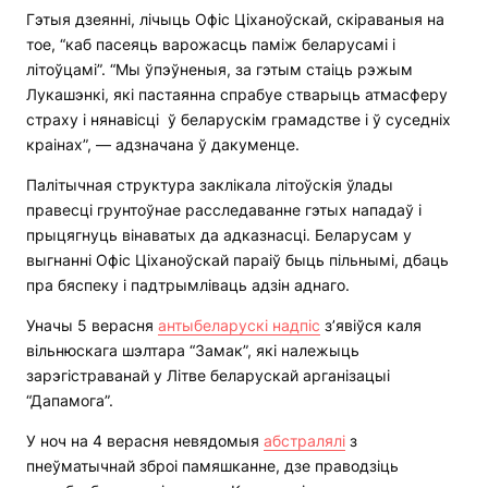
Гэтыя дзеянні, лічыць Офіс Ціханоўскай, скіраваныя на
тое, “каб пасеяць варожасць паміж беларусамі і
літоўцамі”. “Мы ўпэўненыя, за гэтым стаіць рэжым
Лукашэнкі, які пастаянна спрабуе стварыць атмасферу
страху і нянавісці ў беларускім грамадстве і ў суседніх
краінах”, — адзначана ў дакуменце.
Палітычная структура заклікала літоўскія ўлады
правесці грунтоўнае расследаванне гэтых нападаў і
прыцягнуць вінаватых да адказнасці. Беларусам у
выгнанні Офіс Ціханоўскай параіў быць пільнымі, дбаць
пра бяспеку і падтрымліваць адзін аднаго.
Уначы 5 верасня
антыбеларускі надпіс
з’явіўся каля
вільнюскага шэлтара “Замак”, які належыць
зарэгістраванай у Літве беларускай арганізацыі
“Дапамога”.
У ноч на 4 верасня невядомыя
абстралялі
з
пнеўматычнай зброі памяшканне, дзе праводзіць