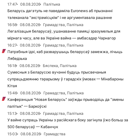
17:47
08.08.2026
Палітыка
Беларусь дагэтуль не паведаміла Euronews аб прызнанні
тэлеканала "экстрэмісцкім" і не аргументавала рашэнне
16:56
08.08.2026
Грамадства, Палітыка
Легалізацыя беларусаў, ушанаванне памяці зразумелыя для
мірнага часу, але ва Украіне вайна — амбасадар Чарнагор
16:27
08.08.2026
Грамадства, Палітыка
Патрэбныя ідэі, каб разварушыць беларусаў замежжа, лічыць
Лябедзька
16:18
08.08.2026
Бяспека, Палітыка
Сумесныя з Беларуссю вучэнні будуць прысвечаныя
супрацьдзеянню тэрарызму ў гарадскіх ўмовах — Мінабароны
Кітая
15:46
08.08.2026
Грамадства, Палітыка
Канферэнцыя "Новая Беларусь" заўжды прыводзіць да "змены
палітык" — Баркоўскі
15:13
08.08.2026
Грамадства, Палітыка
У вайне супраць Украіны з расійскага боку загінула ўжо больш за
500 беларусаў — Кабанчук
15:03
08.08.2026
Грамадства