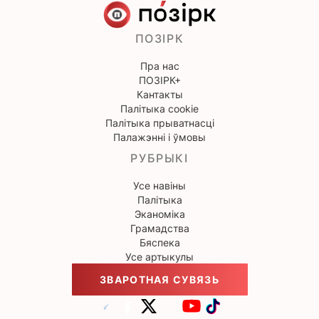
ПОЗІРК
Пра нас
ПОЗІРК+
Кантакты
Палітыка cookie
Палітыка прыватнасці
Палажэнні і ўмовы
РУБРЫКІ
Усе навіны
Палітыка
Эканоміка
Грамадства
Бяспека
Усе артыкулы
ЗВАРОТНАЯ СУВЯЗЬ