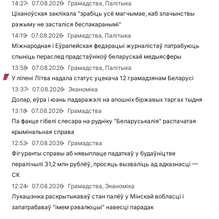
14:27
07.08.2026
Грамадства, Палітыка
Ціханоўская заклікала "зрабіць усё магчымае, каб злачынствы
рэжыму не засталіся беспакаранымі"
14:19
07.08.2026
Грамадства, Палітыка
Міжнародная і Еўрапейская федэрацыі журналістаў патрабуюць
спыніць пераслед прадстаўнікоў беларускай медыясферы
13:58
07.08.2026
Грамадства, Палітыка
У ліпені Літва надала статус уцекача 12 грамадзянам Беларусі
13:37
07.08.2026
Эканоміка
Долар, еўра і юань падаражэлі на апошніх біржавых таргах тыдня
13:18
07.08.2026
Грамадства
Па факце гібелі слесара на рудніку "Беларуськалія" распачатая
крымінальная справа
12:53
07.08.2026
Грамадства
Фігуранты справы аб нявыплаце падаткаў у будаўніцтве
пералічылі 31,2 млн рублёў, просяць вызваліць ад адказнасці —
СК
12:24
07.08.2026
Грамадства, Эканоміка
Лукашэнка раскрытыкаваў стан палёў у Мінскай вобласці і
запатрабаваў "імем рэвалюцыі" навесці парадак