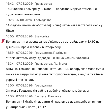
16:43
07.08.2026
Грамадства
Тры чалавекі памерлі ў Быхаве — следства мяркуе атручэнне
сурагатным алкаголем
16:26
07.08.2026
Грамадства
14-гадовы школьнік абстраляў з пнеўматычнага пісталета кіёск у
Лідзе
16:02
07.08.2026
Эканоміка
Беларусь пяты месяц запар з'яўляецца аўтсайдарам у ЕАЭС па
дынаміцы прамысловай вытворчасці
15:53
07.08.2026
Грамадства, Палітыка
У "спіс экстрэмістаў" дададзеныя яшчэ чатыры чалавекі
15:34
07.08.2026
Грамадства, Палітыка
АПК: Пры захаванні цяперашніх тэндэнцый беларуская мова хутка
можа застацца толькі ў невялікіх супольнасцях, а на дзяржаўным
узроўні — знікнуць
15:07
07.08.2026
Грамадства
Зніклы ў Гродзенскім раёне грыбнік знойдзены мёртвым
14:57
07.08.2026
Бяспека, Палітыка
Беларускія і кітайскія дэсантнікі правядуць двухтыднёвыя вучэнні
ў цэнтральнай частцы КНР