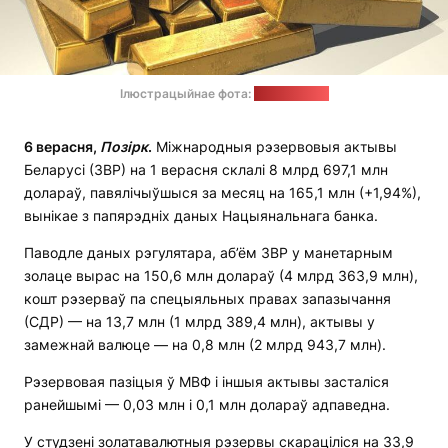
Ілюстрацыйнае фота:
pixabay.com
6 верасня,
Позірк
.
Міжнародныя рэзервовыя актывы
Беларусі (ЗВР) на 1 верасня склалі 8 млрд 697,1 млн
долараў, павялічыўшыся за месяц на 165,1 млн (+1,94%),
вынікае з папярэдніх даных Нацыянальнага банка.
Паводле даных рэгулятара, аб’ём ЗВР у манетарным
золаце вырас на 150,6 млн долараў (4 млрд 363,9 млн),
кошт рэзерваў па спецыяльных правах запазычання
(СДР) — на 13,7 млн (1 млрд 389,4 млн), актывы у
замежнай валюце — на 0,8 млн (2 млрд 943,7 млн).
Рэзервовая пазіцыя ў МВФ і іншыя актывы засталіся
ранейшымі — 0,03 млн і 0,1 млн долараў адпаведна.
У студзені золатавалютныя рэзервы скараціліся на 33,9