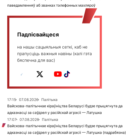
паведамленняў аб званках тэлефонных махляроў
Падпісвайцеся
на нашы сацыяльныя сеткі, каб не
прапусціць важныя навіны (калі гэта
бяспечна для вас)
17:15
07.08.2026
Палітыка
Вайскова-палітычнае кіраўніцтва Беларусі будзе прыцягнута да
адказнасці за саўдзел у расійскай агрэсіі — Латушка
17:07
07.08.2026
Палітыка
Вайскова-палітычнае кіраўніцтва Беларусі будзе прыцягнута да
адказнасці за саўдзел у расійскай агрэсіі — Латушка (падрабязна)