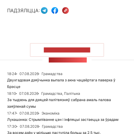
ПАДЗЯЛІЦЦА:
ПАКАЗАЦЬ БОЛЬШ
СТУЖКА НАВІН
18:24
07.08.2026
Грамадства
Двухгадовая дзяўчынка выпала з акна чацвёртага паверха ў
Брэсце
18:10
07.08.2026
Грамадства, Палітыка
За тыдзень для дзяцей палітвязняў сабрана амаль палова
заяўленай сумы
17:47
07.08.2026
Эканоміка
Лукашэнка: Стрымліванне цэн і інфляцыі застаецца за ўрадам
17:30
07.08.2026
Грамадства
За восем дзён у міліцыю паступіла больш за 2,5 тыс.