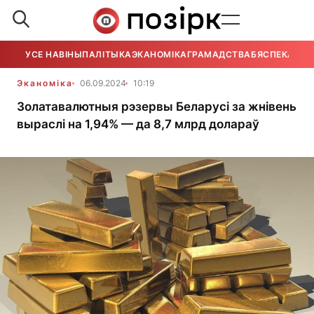
УСЕ НАВІНЫ
ПАЛІТЫКА
ЭКАНОМІКА
ГРАМАДСТВА
БЯСПЕКА
УСЕ
Эканоміка
06.09.2024
10:19
Золатавалютныя рэзервы Беларусі за жнівень
выраслі на 1,94% — да 8,7 млрд долараў