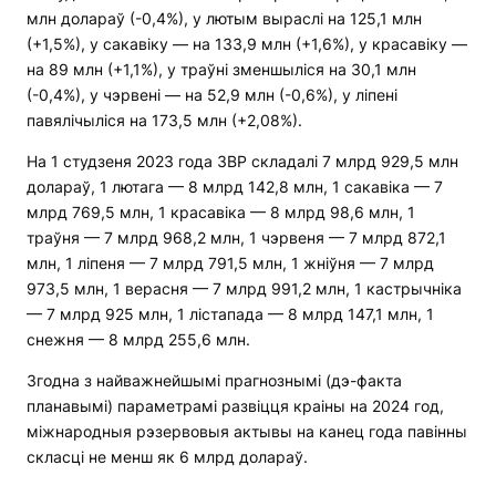
млн долараў (-0,4%), у лютым выраслі на 125,1 млн
(+1,5%), у сакавіку — на 133,9 млн (+1,6%), у красавіку —
на 89 млн (+1,1%), у траўні зменшыліся на 30,1 млн
(-0,4%), у чэрвені — на 52,9 млн (-0,6%), у ліпені
павялічыліся на 173,5 млн (+2,08%).
На 1 студзеня 2023 года ЗВР складалі 7 млрд 929,5 млн
долараў, 1 лютага — 8 млрд 142,8 млн, 1 сакавіка — 7
млрд 769,5 млн, 1 красавіка — 8 млрд 98,6 млн, 1
траўня — 7 млрд 968,2 млн, 1 чэрвеня — 7 млрд 872,1
млн, 1 ліпеня — 7 млрд 791,5 млн, 1 жніўня — 7 млрд
973,5 млн, 1 верасня — 7 млрд 991,2 млн, 1 кастрычніка
— 7 млрд 925 млн, 1 лістапада — 8 млрд 147,1 млн, 1
снежня — 8 млрд 255,6 млн.
Згодна з найважнейшымі прагнознымі (дэ-факта
планавымі) параметрамі развіцця краіны на 2024 год,
міжнародныя рэзервовыя актывы на канец года павінны
скласці не менш як 6 млрд долараў.