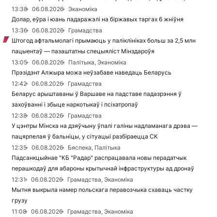
13:38
06.08.2026
Эканоміка
Долар, еўра і юань падаражэлі на біржавых таргах 6 жніўня
13:36
06.08.2026
Грамадства
Штогод афтальмолагі прымаюць у паліклініках больш за 2,5 млн
пацыентаў — пазаштатны спецыяліст Мінздароўя
13:05
06.08.2026
Палітыка, Эканоміка
Прэзідэнт Алжыра можа неўзабаве наведаць Беларусь
12:42
06.08.2026
Грамадства
Беларус арыштаваны ў Варшаве на падставе падазрэння ў
захоўванні і збыце наркотыкаў і псіхатропаў
12:38
06.08.2026
Грамадства
У цэнтры Мінска на дзяўчыну ўпалі галіны надламанага дрэва —
пацярпелая ў бальніцы, у сітуацыі разбіраецца СК
12:35
06.08.2026
Бяспека, Палітыка
Падсанкцыйнае "КБ "Радар" распрацавала новы перадатчык
перашкодаў для абароны крытычнай інфраструктуры ад дронаў
12:31
06.08.2026
Грамадства, Эканоміка
Мытня выкрыла намер польскага перавозчыка схаваць частку
грузу
11:08
06.08.2026
Грамадства, Эканоміка