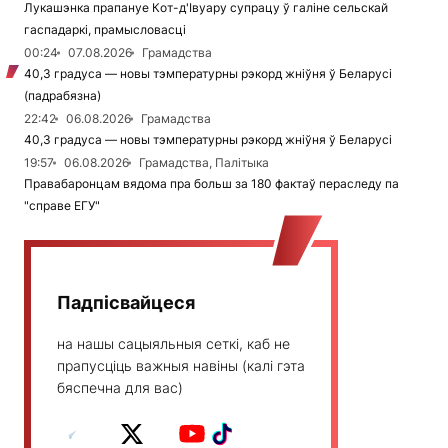
Лукашэнка прапануе Кот-д'Івуару супрацу ў галіне сельскай
гаспадаркі, прамысловасці
00:24
07.08.2026
Грамадства
40,3 градуса — новы тэмпературны рэкорд жніўня ў Беларусі
(падрабязна)
22:42
06.08.2026
Грамадства
40,3 градуса — новы тэмпературны рэкорд жніўня ў Беларусі
19:57
06.08.2026
Грамадства, Палітыка
Правабаронцам вядома пра больш за 180 фактаў пераследу па
"справе ЕГУ"
Падпісвайцеся
на нашы сацыяльныя сеткі, каб не
прапусціць важныя навіны (калі гэта
бяспечна для вас)