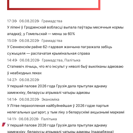
17:36
06.08.2026
Грамадства
У ліпені ў Гродзенскай вобласці выпала паўтары месячныя нормы
ападкаў, у Гомельскай — менш за 60%
15:08
06.08.2026
Грамадства
У Сенненскім раёне 62-гадовая жанчына пагражала забіць
сужыцеля — распачатая крымінальная справа
14:49
06.08.2026
Грамадства, Палітыка
Статкевіч лічыць, что яго інсульт у няволі быў выкліканы адмоваю
ў неабходных леках
14:27
06.08.2026
У першай палове 2026 года Грузія дала прытулак аднаму
замежніку, беларусы атрымалі чатыры адмовы
14:14
06.08.2026
Эканоміка
У Літве перахопленая найбуйнейшая ў 2026 годзе партыя
нелегальных цыгарэт, у тым ліку з беларускімі акцызнымі маркамі
14:11
06.08.2026
Палітыка
У першай палове 2026 года Грузія дала прытулак аднаму
замежніку, беларусы атрымалі чатыры адмовы (падрабязна)