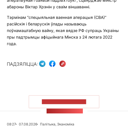
аператыўнай і баявой падрыхтоўкі”, сцвярджае міністр
абароны Віктар Хрэнін у сваім віншаванні.
Тэрмінам “спецыяльная ваенная аперацыя (СВА)”
расійскія і беларускія ўлады называюць
поўнамаштабную вайну, якая вядзе РФ супраць Украіны
пры падтрымцы афіцыйнага Мінска з 24 лютага 2022
года.
ПАДЗЯЛІЦЦА:
ПАКАЗАЦЬ БОЛЬШ
СТУЖКА НАВІН
08:27
07.08.2026
Палітыка, Эканоміка