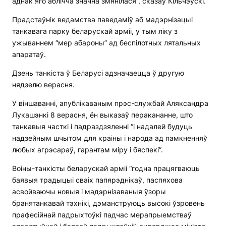
аднак яго аблічча значна змянілася”, сказаў Кільчэўскі.
Прадстаўнік ведамства паведаміў аб мадэрнізацыі
танкавага парку беларускай арміі, у тым ліку з
ужываннем “мер абароны” ад беспілотных лятальных
апаратаў.
Дзень танкіста ў Беларусі адзначаецца ў другую
нядзелю верасня.
У віншаванні, апублікаваным прэс-службай Аляксандра
Лукашэнкі 8 верасня, ён выказаў перакананне, што
танкавыя часткі і падраздзяленні “і надалей будуць
надзейным шчытом для краіны і народа ад памкненняў
любых агрэсараў, гарантам міру і бяспекі”.
Воіны-танкісты беларускай арміі “годна працягваюць
баявыя традыцыі сваіх папярэднікаў, паспяхова
асвойваючы новыя і мадэрнізаваныя ўзоры
бранятанкавай тэхнікі, дэманструюць высокі ўзровень
прафесійнай падрыхтоўкі падчас мерапрыемстваў