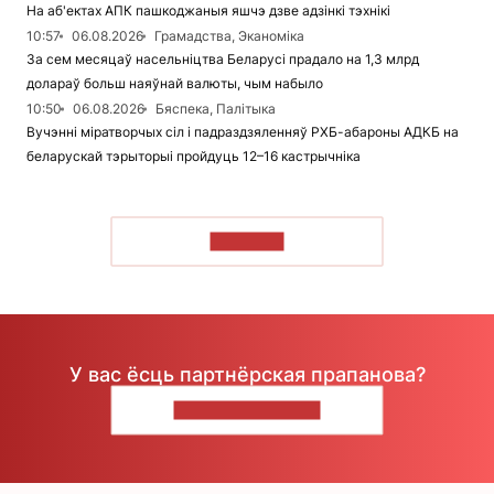
На аб'ектах АПК пашкоджаныя яшчэ дзве адзінкі тэхнікі
10:57
06.08.2026
Грамадства, Эканоміка
За сем месяцаў насельніцтва Беларусі прадало на 1,3 млрд
долараў больш наяўнай валюты, чым набыло
10:50
06.08.2026
Бяспека, Палітыка
Вучэнні міратворчых сіл і падраздзяленняў РХБ-абароны АДКБ на
беларускай тэрыторыі пройдуць 12–16 кастрычніка
ЧЫТАЦЬ
У вас ёсць партнёрская прапанова?
НАПІШЫЦЕ НАМ