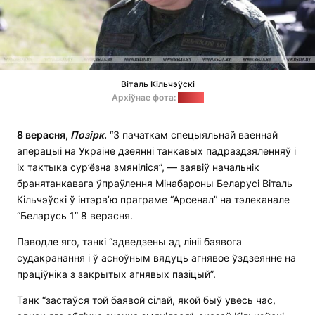
Віталь Кільчэўскі
Архіўнае фота:
БелТА
8 верасня,
Позірк
.
“З пачаткам спецыяльнай ваеннай
аперацыі на Украіне дзеянні танкавых падраздзяленняў і
іх тактыка сур’ёзна змяніліся”, — заявіў начальнік
бранятанкавага ўпраўлення Мінабароны Беларусі Віталь
Кільчэўскі ў інтэрв’ю праграме “Арсенал” на тэлеканале
“Беларусь 1” 8 верасня.
Паводле яго, танкі “адведзены ад лініі баявога
судакранання і ў асноўным вядуць агнявое ўздзеянне на
праціўніка з закрытых агнявых пазіцый”.
Танк “застаўся той баявой сілай, якой быў увесь час,