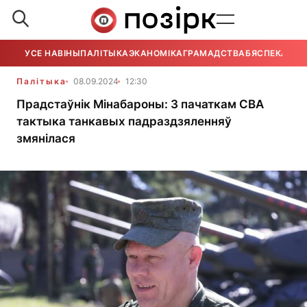
УСЕ НАВІНЫ
ПАЛІТЫКА
ЭКАНОМІКА
ГРАМАДСТВА
БЯСПЕКА
УСЕ
Палітыка
08.09.2024
12:30
Прадстаўнік Мінабароны: З пачаткам СВА
тактыка танкавых падраздзяленняў
змянілася