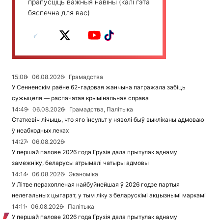
прапусціць важныя навіны (калі гэта
бяспечна для вас)
15:08
06.08.2026
Грамадства
У Сенненскім раёне 62-гадовая жанчына пагражала забіць
сужыцеля — распачатая крымінальная справа
14:49
06.08.2026
Грамадства, Палітыка
Статкевіч лічыць, что яго інсульт у няволі быў выкліканы адмоваю
ў неабходных леках
14:27
06.08.2026
У першай палове 2026 года Грузія дала прытулак аднаму
замежніку, беларусы атрымалі чатыры адмовы
14:14
06.08.2026
Эканоміка
У Літве перахопленая найбуйнейшая ў 2026 годзе партыя
нелегальных цыгарэт, у тым ліку з беларускімі акцызнымі маркамі
14:11
06.08.2026
Палітыка
У першай палове 2026 года Грузія дала прытулак аднаму