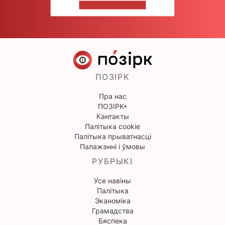
НАПІШЫЦЕ НАМ
ПОЗІРК
Пра нас
ПОЗІРК+
Кантакты
Палітыка cookie
Палітыка прыватнасці
Палажэнні і ўмовы
РУБРЫКІ
Усе навіны
Палітыка
Эканоміка
Грамадства
Бяспека