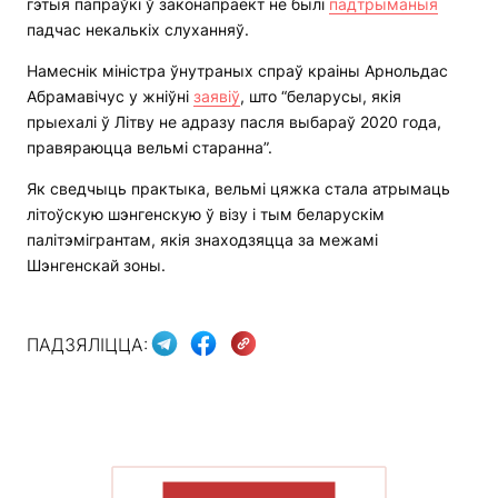
гэтыя папраўкі ў законапраект не былі
падтрыманыя
падчас некалькіх слуханняў.
Намеснік міністра ўнутраных спраў краіны Арнольдас
Абрамавічус у жніўні
заявіў
, што “беларусы, якія
прыехалі ў Літву не адразу пасля выбараў 2020 года,
правяраюцца вельмі старанна”.
Як сведчыць практыка, вельмі цяжка стала атрымаць
літоўскую шэнгенскую ў візу і тым беларускім
палітэмігрантам, якія знаходзяцца за межамі
Шэнгенскай зоны.
ПАДЗЯЛІЦЦА:
ПАКАЗАЦЬ БОЛЬШ