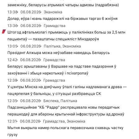
замежніку, беларусы атрымалі чатыры адмовы (падрабязна)
13:38
06.08.2026
Эканоміка
Долар, еўра і юань падаражэлі на біржавых таргах 6 жніўня
13:36
06.08.2026
Грамадства
Штогод афтальмолагі прымаюць у паліклініках больш за 2,5 млн
пацыентаў — пазаштатны спецыяліст Мінздароўя
13:05
06.08.2026
Палітыка, Эканоміка
Прэзідэнт Алжыра можа неўзабаве наведаць Беларусь
12:42
06.08.2026
Грамадства
Беларус арыштаваны ў Варшаве на падставе падазрэння ў
захоўванні і збыце наркотыкаў і псіхатропаў
12:38
06.08.2026
Грамадства
У цэнтры Мінска на дзяўчыну ўпалі галіны надламанага дрэва —
пацярпелая ў бальніцы, у сітуацыі разбіраецца СК
12:35
06.08.2026
Бяспека, Палітыка
Падсанкцыйнае "КБ "Радар" распрацавала новы перадатчык
перашкодаў для абароны крытычнай інфраструктуры ад дронаў
12:31
06.08.2026
Грамадства, Эканоміка
Мытня выкрыла намер польскага перавозчыка схаваць частку
грузу