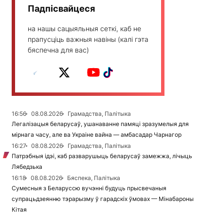
Падпісвайцеся
на нашы сацыяльныя сеткі, каб не
прапусціць важныя навіны (калі гэта
бяспечна для вас)
16:56
08.08.2026
Грамадства, Палітыка
Легалізацыя беларусаў, ушанаванне памяці зразумелыя для
мірнага часу, але ва Украіне вайна — амбасадар Чарнагор
16:27
08.08.2026
Грамадства, Палітыка
Патрэбныя ідэі, каб разварушыць беларусаў замежжа, лічыць
Лябедзька
16:18
08.08.2026
Бяспека, Палітыка
Сумесныя з Беларуссю вучэнні будуць прысвечаныя
супрацьдзеянню тэрарызму ў гарадскіх ўмовах — Мінабароны
Кітая