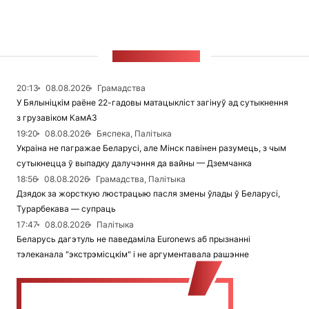
СТУЖКА НАВІН
20:13
08.08.2026
Грамадства
У Бялыніцкім раёне 22-гадовы матацыкліст загінуў ад сутыкнення
з грузавіком КамАЗ
19:20
08.08.2026
Бяспека, Палітыка
Украіна не пагражае Беларусі, але Мінск павінен разумець, з чым
сутыкнецца ў выпадку далучэння да вайны — Дземчанка
18:56
08.08.2026
Грамадства, Палітыка
Дзядок за жорсткую люстрацыю пасля змены ўлады ў Беларусі,
Турарбекава — супраць
17:47
08.08.2026
Палітыка
Беларусь дагэтуль не паведаміла Euronews аб прызнанні
тэлеканала "экстрэмісцкім" і не аргументавала рашэнне