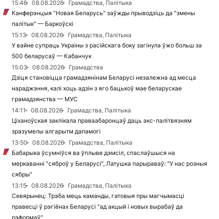
15:46
08.08.2026
Грамадства, Палітыка
Канферэнцыя "Новая Беларусь" заўжды прыводзіць да "змены
палітык" — Баркоўскі
15:13
08.08.2026
Грамадства, Палітыка
У вайне супраць Украіны з расійскага боку загінула ўжо больш за
500 беларусаў — Кабанчук
15:03
08.08.2026
Грамадства
Дзіця становіцца грамадзянінам Беларусі незалежна ад месца
нараджэння, калі хоць адзін з яго бацькоў мае беларускае
грамадзянства — МУС
14:11
08.08.2026
Грамадства, Палітыка
Ціханоўская заклікала праваабаронцаў даць экс-палітвязням
зразумелы алгарытм дапамогі
13:50
08.08.2026
Грамадства, Палітыка
Бабарыка ўсумніўся ва ўплыве дэмсіл, спаслаўшыся на
меркаванні "сяброў у Беларусі", Латушка парыраваў: "У нас розныя
сябры"
13:15
08.08.2026
Грамадства, Палітыка
Севярынец: Трэба мець каманды, гатовыя пры магчымасці
правесці ў рэгіёнах Беларусі "ад акцый і новых вырабаў да
рэформаў"