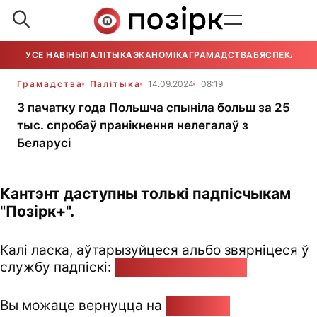
УСЕ НАВІНЫ
ПАЛІТЫКА
ЭКАНОМІКА
ГРАМАДСТВА
БЯСПЕКА
УСЕ
Грамадства
Палітыка
14.09.2024
08:19
З пачатку года Польшча спыніла больш за 25
тыс. спробаў пранікнення нелегалаў з
Беларусі
Кантэнт даступны толькі падпісчыкам
"Позірк+".
Калі ласка, аўтарызуйцеся альбо звярніцеся ў
службу падпіскі:
pozirk@pozirk.online
Вы можаце вернуцца на
Галоўную