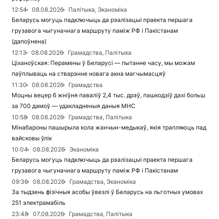
12:54
08.08.2026
Палітыка, Эканоміка
Беларусь могуць падключыць да рэалізацыі праекта першага
грузавога чыгуначнага маршруту паміж РФ і Пакістанам
(дапоўнена)
12:13
08.08.2026
Грамадства, Палітыка
Ціханоўская: Перамены ў Беларусі — пытанне часу, мы можам
паўплываць на стварэнне новага акна магчымасцяў
11:30
08.08.2026
Грамадства
Моцны вецер 6 жніўня паваліў 2,4 тыс. дрэў, пашкодзіў дахі больш
за 700 дамоў — удакладненыя даныя МНС
10:58
08.08.2026
Грамадства, Палітыка
Мінабароны пашырыла кола жанчын-медыкаў, якія трапляюць пад
вайсковы ўлік
10:04
08.08.2026
Эканоміка
Беларусь могуць падключыць да рэалізацыі праекта першага
грузавога чыгуначнага маршруту паміж РФ і Пакістанам
09:36
08.08.2026
Грамадства, Эканоміка
За тыдзень фізічныя асобы ўвезлі ў Беларусь на льготных умовах
251 электрамабіль
23:48
07.08.2026
Грамадства, Палітыка