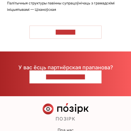
Палітычныя структуры павінны супрацоўнічаць з грамадскімі
ініцыятывамі — Ціханоўская
ЧЫТАЦЬ
У вас ёсць партнёрская прапанова?
НАПІШЫЦЕ НАМ
ПОЗІРК
Пра нас