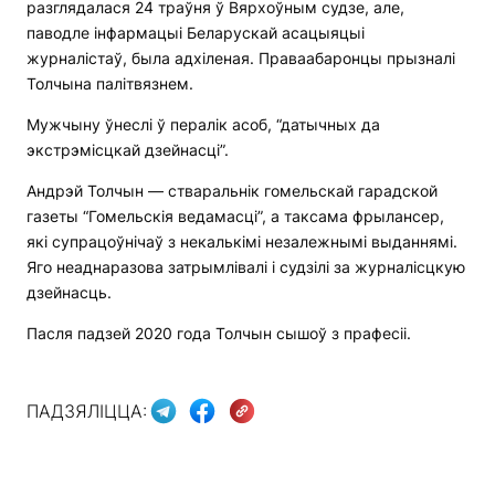
разглядалася 24 траўня ў Вярхоўным судзе, але,
паводле інфармацыі Беларускай асацыяцыі
журналістаў, была адхіленая. Праваабаронцы прызналі
Толчына палітвязнем.
Мужчыну ўнеслі ў пералік асоб, “датычных да
экстрэмісцкай дзейнасці”.
Андрэй Толчын — стваральнік гомельскай гарадской
газеты “Гомельскія ведамасці”, а таксама фрылансер,
які супрацоўнічаў з некалькімі незалежнымі выданнямі.
Яго неаднаразова затрымлівалі і судзілі за журналісцкую
дзейнасць.
Пасля падзей 2020 года Толчын сышоў з прафесіі.
ПАДЗЯЛІЦЦА: