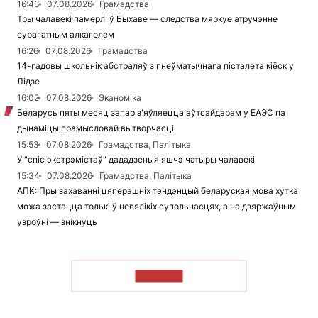
16:43
07.08.2026
Грамадства
Тры чалавекі памерлі ў Быхаве — следства мяркуе атручэнне
сурагатным алкаголем
16:26
07.08.2026
Грамадства
14-гадовы школьнік абстраляў з пнеўматычнага пісталета кіёск у
Лідзе
16:02
07.08.2026
Эканоміка
Беларусь пяты месяц запар з'яўляецца аўтсайдарам у ЕАЭС па
дынаміцы прамысловай вытворчасці
15:53
07.08.2026
Грамадства, Палітыка
У "спіс экстрэмістаў" дададзеныя яшчэ чатыры чалавекі
15:34
07.08.2026
Грамадства, Палітыка
АПК: Пры захаванні цяперашніх тэндэнцый беларуская мова хутка
можа застацца толькі ў невялікіх супольнасцях, а на дзяржаўным
узроўні — знікнуць
ЧЫТАЦЬ