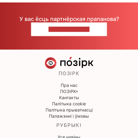
У вас ёсць партнёрская прапанова?
НАПІШЫЦЕ НАМ
ПОЗІРК
Пра нас
ПОЗІРК+
Кантакты
Палітыка cookie
Палітыка прыватнасці
Палажэнні і ўмовы
РУБРЫКІ
Усе навіны