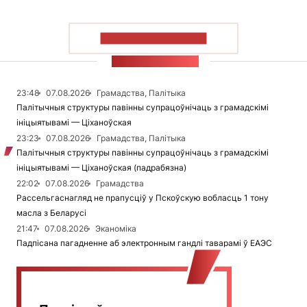
ПАКАЗАЦЬ БОЛЬШ
СТУЖКА НАВІН
23:48
07.08.2026
Грамадства, Палітыка
Палітычныя структуры павінны супрацоўнічаць з грамадскімі
ініцыятывамі — Ціханоўская
23:23
07.08.2026
Грамадства, Палітыка
Палітычныя структуры павінны супрацоўнічаць з грамадскімі
ініцыятывамі — Ціханоўская (падрабязна)
22:02
07.08.2026
Грамадства
Рассельгаснагляд не прапусціў у Пскоўскую вобласць 1 тону
масла з Беларусі
21:47
07.08.2026
Эканоміка
Падпісана пагадненне аб электронным гандлі таварамі ў ЕАЭС