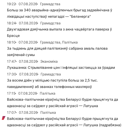
19:22
07.08.2026
Грамадства
Больш за 340 аварыйна-аднаўленчых брыгад задзейнічана ў
ліквідацыі наступстваў непагадзі — "Белэнерга"
18:24
07.08.2026
Грамадства
Двухгадовая дзяўчынка выпала з акна чацвёртага паверха ў
Брэсце
18:10
07.08.2026
Грамадства, Палітыка
За тыдзень для дзяцей палітвязняў сабрана амаль палова
заяўленай сумы
17:47
07.08.2026
Эканоміка
Лукашэнка: Стрымліванне цэн і інфляцыі застаецца за ўрадам
17:30
07.08.2026
Грамадства
За восем дзён у міліцыю паступіла больш за 2,5 тыс.
паведамленняў аб званках тэлефонных махляроў
17:15
07.08.2026
Палітыка
Вайскова-палітычнае кіраўніцтва Беларусі будзе прыцягнута да
адказнасці за саўдзел у расійскай агрэсіі — Латушка
17:07
07.08.2026
Палітыка
Вайскова-палітычнае кіраўніцтва Беларусі будзе прыцягнута да
адказнасці за саўдзел у расійскай агрэсіі — Латушка (падрабязна)