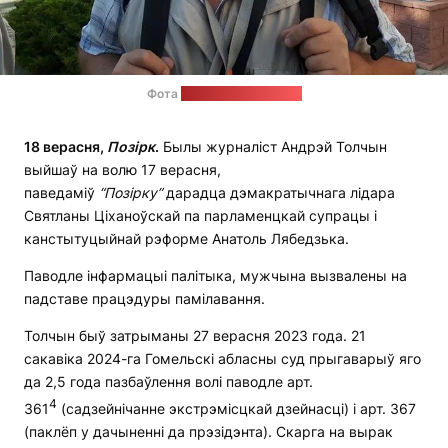
Фота
з сацсетак Толчына
18 верасня,
Позірк
.
Былы журналіст Андрэй Толчын
выйшаў на волю 17 верасня,
паведаміў
“Позірку”
дарадца дэмакратычнага лідара
Святланы Ціханоўскай па парламенцкай супрацы і
канстытуцыйнай рэформе Анатоль Лябедзька.
Паводле інфармацыі палітыка, мужчына вызвалены на
падставе працэдуры памілавання.
Толчын быў затрыманы 27 верасня 2023 года. 21
сакавіка 2024-га Гомельскі абласны суд прыгаварыў яго
да 2,5 года пазбаўлення волі паводле арт.
4
361
(садзейнічанне экстрэмісцкай дзейнасці) і арт. 367
(паклёп у дачыненні да прэзідэнта). Скарга на вырак