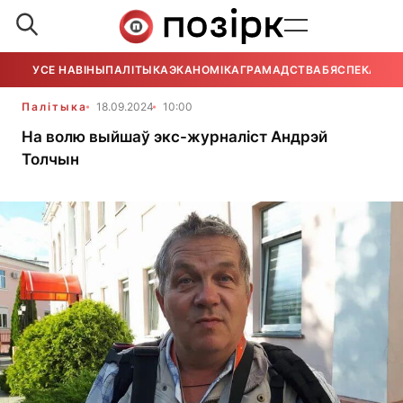
УСЕ НАВІНЫ
ПАЛІТЫКА
ЭКАНОМІКА
ГРАМАДСТВА
БЯСПЕКА
УСЕ
Палітыка
18.09.2024
10:00
На волю выйшаў экс-журналіст Андрэй
Толчын