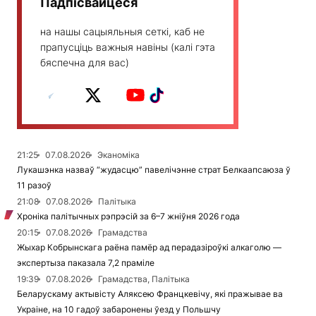
Падпісвайцеся
на нашы сацыяльныя сеткі, каб не
прапусціць важныя навіны (калі гэта
бяспечна для вас)
21:25
07.08.2026
Эканоміка
Лукашэнка назваў “жудасцю” павелічэнне страт Белкаапсаюза ў
11 разоў
21:08
07.08.2026
Палітыка
Хроніка палітычных рэпрэсій за 6–7 жніўня 2026 года
20:15
07.08.2026
Грамадства
Жыхар Кобрынскага раёна памёр ад перадазіроўкі алкаголю —
экспертыза паказала 7,2 праміле
19:39
07.08.2026
Грамадства, Палітыка
Беларускаму актывісту Аляксею Францкевічу, які пражывае ва
Украіне, на 10 гадоў забаронены ўезд у Польшчу