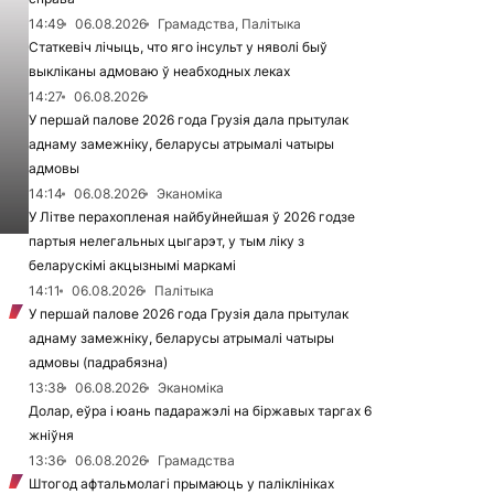
14:49
06.08.2026
Грамадства, Палітыка
Статкевіч лічыць, что яго інсульт у няволі быў
выкліканы адмоваю ў неабходных леках
14:27
06.08.2026
У першай палове 2026 года Грузія дала прытулак
аднаму замежніку, беларусы атрымалі чатыры
адмовы
14:14
06.08.2026
Эканоміка
У Літве перахопленая найбуйнейшая ў 2026 годзе
партыя нелегальных цыгарэт, у тым ліку з
беларускімі акцызнымі маркамі
14:11
06.08.2026
Палітыка
У першай палове 2026 года Грузія дала прытулак
аднаму замежніку, беларусы атрымалі чатыры
адмовы (падрабязна)
13:38
06.08.2026
Эканоміка
Долар, еўра і юань падаражэлі на біржавых таргах 6
жніўня
13:36
06.08.2026
Грамадства
Штогод афтальмолагі прымаюць у паліклініках