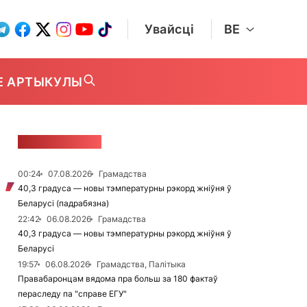
Увайсці
BE
Е АРТЫКУЛЫ
СТУЖКА НАВІН
00:24
07.08.2026
Грамадства
40,3 градуса — новы тэмпературны рэкорд жніўня ў
Беларусі (падрабязна)
22:42
06.08.2026
Грамадства
40,3 градуса — новы тэмпературны рэкорд жніўня ў
Беларусі
19:57
06.08.2026
Грамадства, Палітыка
Правабаронцам вядома пра больш за 180 фактаў
пераследу па "справе ЕГУ"