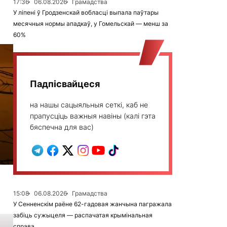
17:36
06.08.2026
Грамадства
У ліпені ў Гродзенскай вобласці выпала паўтары
месячныя нормы ападкаў, у Гомельскай — менш за
60%
Падпісвайцеся
на нашы сацыяльныя сеткі, каб не
прапусціць важныя навіны (калі гэта
бяспечна для вас)
15:08
06.08.2026
Грамадства
У Сенненскім раёне 62-гадовая жанчына пагражала
забіць сужыцеля — распачатая крымінальная
справа