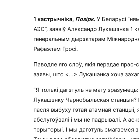
1 кастрычніка,
Позірк
.
У Беларусі “ня
АЭС”, заявіў Аляксандр Лукашэнка 1 к
генеральным дырэктарам Міжнароднаг
Рафаэлем Гросі.
Паводле яго слоў, якія перадае прэс-
заявы, што <…> Лукашэнка хоча заха
“Я толькі дагэтуль не магу зразумець
Лукашэнку Чарнобыльская станцыя? Мы
пасля выбуху гэтай атамнай станцыі, 
абслугоўвалі і мы не падрывалі. А ас
тэрыторыі. І мы дагэтуль змагаемся 