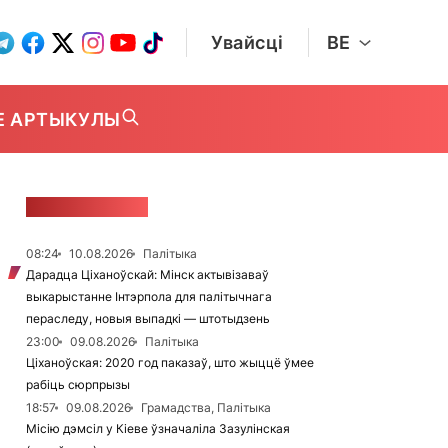
Увайсці
BE
Е АРТЫКУЛЫ
СТУЖКА НАВІН
08:24
10.08.2026
Палітыка
Дарадца Ціханоўскай: Мінск актывізаваў
выкарыстанне Інтэрпола для палітычнага
пераследу, новыя выпадкі — штотыдзень
23:00
09.08.2026
Палітыка
Ціханоўская: 2020 год паказаў, што жыццё ўмее
рабіць сюрпрызы
18:57
09.08.2026
Грамадства, Палітыка
Місію дэмсіл у Кіеве ўзначаліла Зазулінская