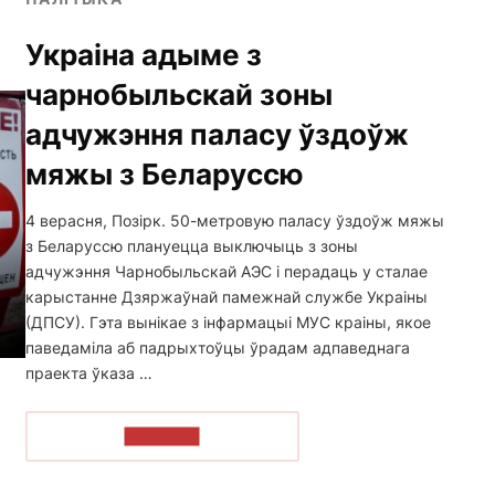
Украіна адыме з
чарнобыльскай зоны
адчужэння паласу ўздоўж
мяжы з Беларуссю
4 верасня, Позірк. 50-метровую паласу ўздоўж мяжы
з Беларуссю плануецца выключыць з зоны
адчужэння Чарнобыльскай АЭС і перадаць у сталае
карыстанне Дзяржаўнай памежнай службе Украіны
(ДПСУ). Гэта вынікае з інфармацыі МУС краіны, якое
паведаміла аб падрыхтоўцы ўрадам адпаведнага
праекта ўказа …
ЧЫТАЦЬ