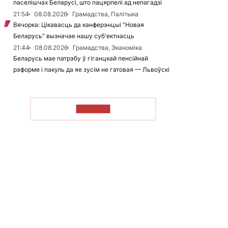
паселішчах Беларусі, што пацярпелі ад непагадзі
21:54
08.08.2026
Грамадства, Палітыка
Вячорка: Цікавасць да канферэнцыі "Новая
Беларусь" вызначае нашу суб'ектнасць
21:44
08.08.2026
Грамадства, Эканоміка
Беларусь мае патрэбу ў гіганцкай пенсійнай
рэформе і пакуль да яе зусім не гатовая — Львоўскі
ЧЫТАЦЬ