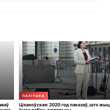
ПАЛІТЫКА
аваў
Ціханоўская: 2020 год паказаў, што жы
чнага
ўмее рабіць сюрпрызы