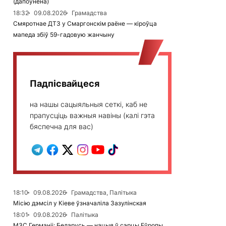
(дапоўнена)
18:32
09.08.2026
Грамадства
Смяротнае ДТЗ у Смаргонскім раёне — кіроўца
мапеда збіў 59-гадовую жанчыну
Падпісвайцеся
на нашы сацыяльныя сеткі, каб не
прапусціць важныя навіны (калі гэта
бяспечна для вас)
18:10
09.08.2026
Грамадства, Палітыка
Місію дэмсіл у Кіеве ўзначаліла Зазулінская
18:01
09.08.2026
Палітыка
МЗС Германіі: Беларусь — нацыя ў сэрцы Еўропы,