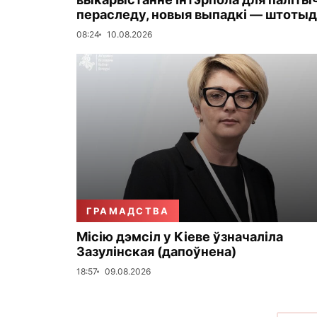
пераследу, новыя выпадкі — штоты
08:24
10.08.2026
ГРАМАДСТВА
Місію дэмсіл у Кіеве ўзначаліла
Зазулінская (дапоўнена)
18:57
09.08.2026