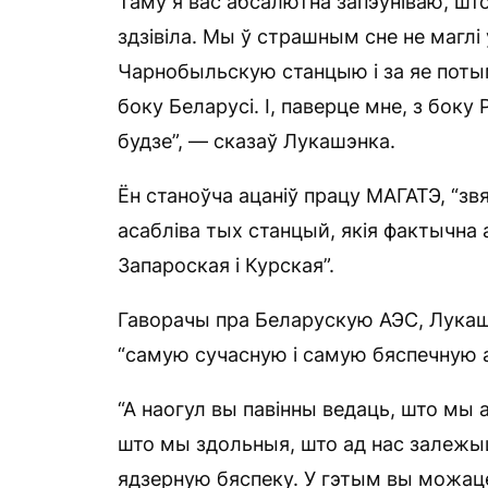
Таму я вас абсалютна запэўніваю, што
здзівіла. Мы ў страшным сне не маглі 
Чарнобыльскую станцыю і за яе потым
боку Беларусі. І, паверце мне, з боку 
будзе”, — сказаў Лукашэнка.
Ён станоўча ацаніў працу МАГАТЭ, “з
асабліва тых станцый, якія фактычна 
Запароская і Курская”.
Гаворачы пра Беларускую АЭС, Лукаш
“самую сучасную і самую бяспечную 
“А наогул вы павінны ведаць, што мы 
што мы здольныя, што ад нас залежыц
ядзерную бяспеку. У гэтым вы можаце