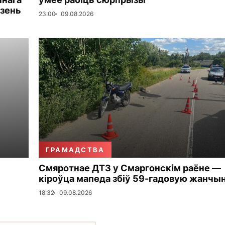
дзень
23:00
09.08.2026
ГРАМАДСТВА
Смяротнае ДТЗ у Смаргонскім раёне —
кіроўца мапеда збіў 59-гадовую жанчы
18:32
09.08.2026