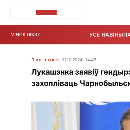
ПОЗІРК+
УСЕ НАВІНЫ
П
МІНСК 09:37
Палітыка
01.10.2024
14:48
Лукашэнка заявіў гендыр
захопліваць Чарнобыльс