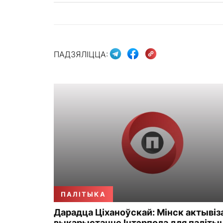
ПАДЗЯЛІЦЦА:
ПАЛІТЫКА
Дарадца Ціханоўскай: Мінск актывіз
выкарыстанне Інтэрпола для паліты