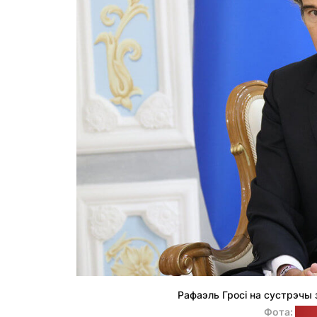
Рафаэль Гросі на сустрэчы
Фота:
прэ