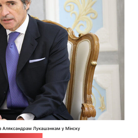
 з Аляксандрам Лукашэнкам у Мінску
с-служба Лукашэнкі