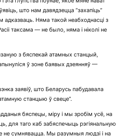
 гэта глупства поўнае, якое мяне нават
ўявіць, што нам давядзецца “захапіць”
 адказваць. Няма такой неабходнасці з
Расіі таксама — не было, няма і ніколі не
вязаную з бяспекай атамных станцый,
апынуліся ў зоне баявых дзеянняў —
энка заявіў, што Беларусь пабудавала
атамную станцыю ў свеце”.
адданыя бяспецы, міру і мы зробім усё, на
ь, для таго каб забяспечыць рэгіянальную
 не сумнявацца. Мы разумныя людзі і на