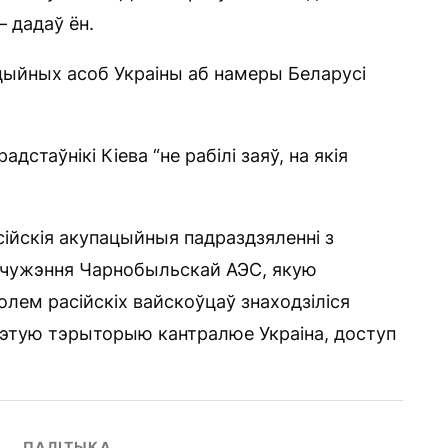
— дадаў ён.
іцыйных асоб Украіны аб намеры Беларусі
радстаўнікі Кіева “не рабілі заяў, на якія
сійскія акупацыйныя падраздзяленні з
адчужэння Чарнобыльскай АЭС, якую
ролем расійскіх вайскоўцаў знаходзіліся
гэтую тэрыторыю кантралюе Украіна, доступ
ПАЛІТЫКА