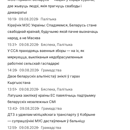
дзе жывуць людзі, якія прагнуць свабоды і
дэмакратыі
16:19
09.08.2026
Палітыка
Кіраўнік МЗС Украіны: Спадзяемся, Беларусь стане
свабоднай краінай, будучыню якой пачне вызначаць
народ, а не Масква
15:31
09.08.2026
Бяспека, Палітыка
У ССА праходзяць ваенныя зборы — на іх, як
мяркуецца, выкліканыя нядобрасумленныя
работнікі сельскай гаспадаркі
14:26
09.08.2026
Грамадства
Двое беларускіх альпіністаў зніклі ў гарах
Кыргызстана
13:51
09.08.2026
Бяспека, Палітыка
Латушка заклікаў краіны ЕС павялічыць падтрымку
беларускіх незалежных СМІ
13:42
09.08.2026
Грамадства
ДТЗ з удзелам міліцэйскага транспарту ў Кобрыне
— супрацоўнікі МУС дастаўленыя ў бальніцу
12:55
09.08.2026
Грамадства