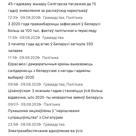
45-гадоваму жыхару Салігорска пагражае да 15
гадоў зняволення за распаўсюд наркотыкаў
12:35
09.08.2026
Грамадства, Палітыка
З 2020 года праваабаронцы зафіксавалі ў Беларусі
больш за 100 тыс. фактаў палітычнага пераследу
11:55
09.08.2026
Грамадства
З пачатку года ад агню ў Беларусі загінула 350
чалавек
11:16
09.08.2026
Палітыка
Еўрасаюз і дэмакратычныя краіны выказваюць
салідарнасць з беларусамі з нагоды гадавіны
выбараў-2020
09:56
09.08.2026
Грамадства, Палітыка
Ціханоўская: З кожным годам становіцца ўсё больш
відавочна, што 2020-ты незваротна змяніў Беларусь
09:07
09.08.2026
Палітыка
Лукашэнка зацікаўлены ў "нарошчванні
супрацоўніцтва" з Сінгапурам
23:56
08.08.2026
Грамадства
Электразабеспячэнне адноўленае ва ўсіх