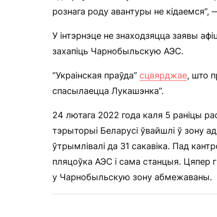
рознага роду авантуры не кідаемся”, 
У інтэрнэце не знаходзяцца заявы аф
захапіць Чарнобыльскую АЭС.
“Украінская праўда”
сцвярджае
, што п
спасылаецца Лукашэнка”.
24 лютага 2022 года каля 5 раніцы ра
тэрыторыі Беларусі ўвайшлі ў зону 
ўтрымлівалі да 31 сакавіка. Пад кант
пляцоўка АЭС і сама станцыя. Цяпер 
у Чарнобыльскую зону абмежаваны.