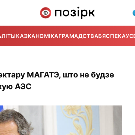
АЛІТЫКА
ЭКАНОМІКА
ГРАМАДСТВА
БЯСПЕКА
УС
эктару МАГАТЭ, што не будзе
кую АЭС