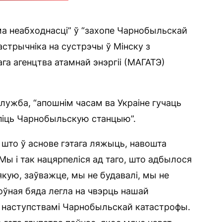
ма неабходнасці” ў “захопе Чарнобыльскай
астрычніка на сустрэчы ў Мінску з
а агенцтва атамнай энэргіі (МАГАТЭ)
служба, “апошнім часам ва Украіне гучаць
піць Чарнобыльскую станцыю”.
: што ў аснове гэтага ляжыць, навошта
 і так нацярпеліся ад таго, што адбылося
якую, заўважце, мы не будавалі, мы не
ноўная бяда легла на чвэрць нашай
з наступствамі Чарнобыльскай катастрофы.