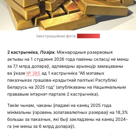
Ілюстрацыйнае фота:
pixabay.com
2 кастрычніка,
Позірк
.
Міжнародныя рэзервовыя
актывы на 1 студзеня 2026 года павінны скласці не менш
за 7,1 млрд долараў, адпаведны арыенцір замацаваны
ва ўказе
№ 385
ад 1 кастрычніка “Аб мэтавых
паказчыках грашова-крэдытнай палітыкі Рэспублікі
Беларусь на 2025 год” (апублікаваны на Нацыянальным
прававым інтэрнэт-партале 2 кастрычніка).
Такім чынам, чаканы ўладамі на канец 2025 года
мінімальны ўзровень золатавалютных рэзерваў на 18,3%
большы за паказчык, які быў закладзены на канец 2024-
га (не менш за 6 млрд долараў).