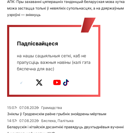
АПК: Пры захаванні цяперашніх тэндэнцый беларуская мова хутка
можа застацца толькі ў невялікіх супольнасцях, а на дзяржаўным
узроўні — знікнуць
Падпісвайцеся
на нашы сацыяльныя сеткі, каб не
прапусціць важныя навіны (калі гэта
бяспечна для вас)
15:07
07.08.2026
Грамадства
Зніклы ў Гродзенскім раёне грыбнік знойдзены мёртвым
14:57
07.08.2026
Бяспека, Палітыка
Беларускія і кітайскія дэсантнікі правядуць двухтыднёвыя вучэнні