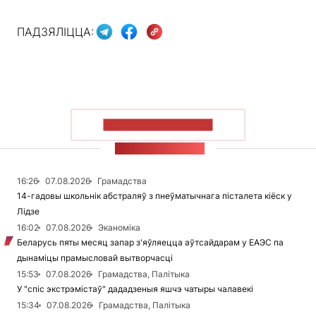
ПАДЗЯЛІЦЦА:
ПАКАЗАЦЬ БОЛЬШ
СТУЖКА НАВІН
16:26
07.08.2026
Грамадства
14-гадовы школьнік абстраляў з пнеўматычнага пісталета кіёск у
Лідзе
16:02
07.08.2026
Эканоміка
Беларусь пяты месяц запар з'яўляецца аўтсайдарам у ЕАЭС па
дынаміцы прамысловай вытворчасці
15:53
07.08.2026
Грамадства, Палітыка
У "спіс экстрэмістаў" дададзеныя яшчэ чатыры чалавекі
15:34
07.08.2026
Грамадства, Палітыка