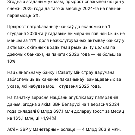
Згодна з згаданым указам, прырост спажывецкіх цэн у
снежні 2025 года да таго ж месяцу 2024-га не павінен
перавысіць 5%.
Прырост патрабаванняў банкаў да эканомікі на 1
студзеня 2026-га ў гадавым вымярэнні павінен быць не
меншы за 11%; доля неабслугоўваных актываў банкаў у
актывах, схільных крэдытнай рызыцы (у цэлым па
дзеючых банках), на пачатак 2026 года — не больш за
10%.
Нацыянальнаму банку і Савету міністраў даручана
забяспечыць выкананне паказчыкаў, замацаваных ва
ўказе, які набудзе моц 1 студзеня 2025 года.
На пачатку верасня Нацбанк апублікаваў папярэднія
даныя, згодна з якімі ЗВР Беларусі на 1 верасня 2024
года складалі 8 млрд 697,1 млн долараў (рост за месяц
на 165,1 млн, ці +1,94%).
Аб’ём ЗВР у манетарным золаце — 4 млрд 363,9 млн,