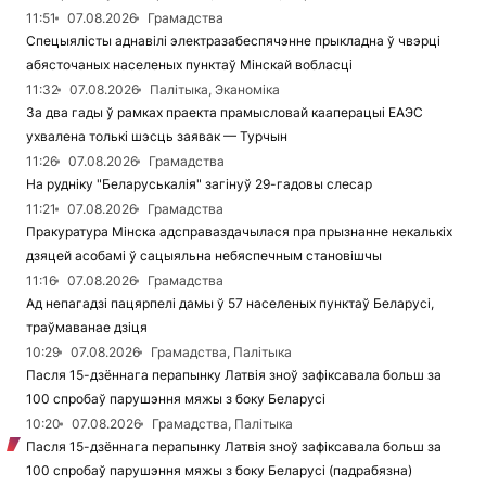
11:51
07.08.2026
Грамадства
Спецыялісты аднавілі электразабеспячэнне прыкладна ў чвэрці
абясточаных населеных пунктаў Мінскай вобласці
11:32
07.08.2026
Палітыка, Эканоміка
За два гады ў рамках праекта прамысловай кааперацыі ЕАЭС
ухвалена толькі шэсць заявак — Турчын
11:26
07.08.2026
Грамадства
На рудніку "Беларуськалія" загінуў 29-гадовы слесар
11:21
07.08.2026
Грамадства
Пракуратура Мінска адсправаздачылася пра прызнанне некалькіх
дзяцей асобамі ў сацыяльна небяспечным становішчы
11:16
07.08.2026
Грамадства
Ад непагадзі пацярпелі дамы ў 57 населеных пунктаў Беларусі,
траўмаванае дзіця
10:29
07.08.2026
Грамадства, Палітыка
Пасля 15-дзённага перапынку Латвія зноў зафіксавала больш за
100 спробаў парушэння мяжы з боку Беларусі
10:20
07.08.2026
Грамадства, Палітыка
Пасля 15-дзённага перапынку Латвія зноў зафіксавала больш за
100 спробаў парушэння мяжы з боку Беларусі (падрабязна)