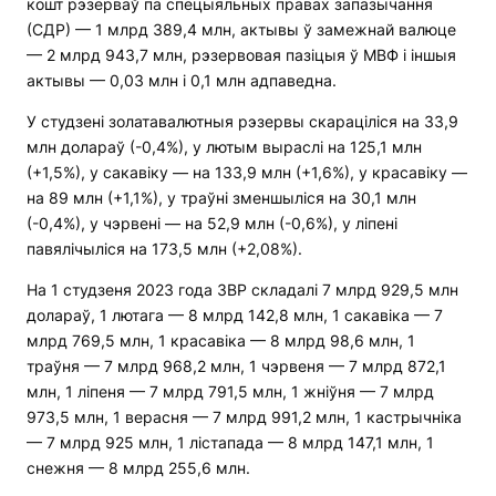
кошт рэзерваў па спецыяльных правах запазычання
(СДР) — 1 млрд 389,4 млн, актывы ў замежнай валюце
— 2 млрд 943,7 млн, рэзервовая пазіцыя ў МВФ і іншыя
актывы — 0,03 млн і 0,1 млн адпаведна.
У студзені золатавалютныя рэзервы скараціліся на 33,9
млн долараў (-0,4%), у лютым выраслі на 125,1 млн
(+1,5%), у сакавіку — на 133,9 млн (+1,6%), у красавіку —
на 89 млн (+1,1%), у траўні зменшыліся на 30,1 млн
(-0,4%), у чэрвені — на 52,9 млн (-0,6%), у ліпені
павялічыліся на 173,5 млн (+2,08%).
На 1 студзеня 2023 года ЗВР складалі 7 млрд 929,5 млн
долараў, 1 лютага — 8 млрд 142,8 млн, 1 сакавіка — 7
млрд 769,5 млн, 1 красавіка — 8 млрд 98,6 млн, 1
траўня — 7 млрд 968,2 млн, 1 чэрвеня — 7 млрд 872,1
млн, 1 ліпеня — 7 млрд 791,5 млн, 1 жніўня — 7 млрд
973,5 млн, 1 верасня — 7 млрд 991,2 млн, 1 кастрычніка
— 7 млрд 925 млн, 1 лістапада — 8 млрд 147,1 млн, 1
снежня — 8 млрд 255,6 млн.