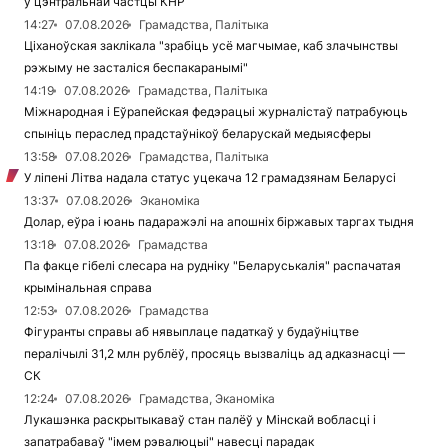
ў цэнтральнай частцы КНР
14:27
07.08.2026
Грамадства, Палітыка
Ціханоўская заклікала "зрабіць усё магчымае, каб злачынствы
рэжыму не засталіся беспакаранымі"
14:19
07.08.2026
Грамадства, Палітыка
Міжнародная і Еўрапейская федэрацыі журналістаў патрабуюць
спыніць пераслед прадстаўнікоў беларускай медыясферы
13:58
07.08.2026
Грамадства, Палітыка
У ліпені Літва надала статус уцекача 12 грамадзянам Беларусі
13:37
07.08.2026
Эканоміка
Долар, еўра і юань падаражэлі на апошніх біржавых таргах тыдня
13:18
07.08.2026
Грамадства
Па факце гібелі слесара на рудніку "Беларуськалія" распачатая
крымінальная справа
12:53
07.08.2026
Грамадства
Фігуранты справы аб нявыплаце падаткаў у будаўніцтве
пералічылі 31,2 млн рублёў, просяць вызваліць ад адказнасці —
СК
12:24
07.08.2026
Грамадства, Эканоміка
Лукашэнка раскрытыкаваў стан палёў у Мінскай вобласці і
запатрабаваў "імем рэвалюцыі" навесці парадак