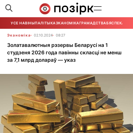
УСЕ НАВІНЫ
ПАЛІТЫКА
ЭКАНОМІКА
ГРАМАДСТВА
БЯСПЕКА
УСЕ
Эканоміка
02.10.2024
08:27
Золатавалютныя рэзервы Беларусі на 1
студзеня 2026 года павінны скласці не менш
за 7,1 млрд долараў — указ