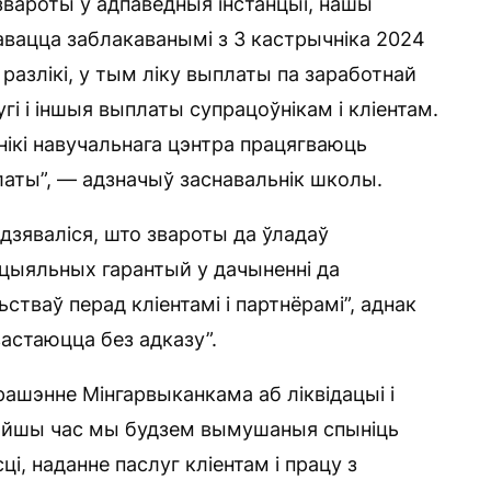
звароты ў адпаведныя інстанцыі, нашы
авацца заблакаванымі з 3 кастрычніка 2024
разлікі, у тым ліку выплаты па заработнай
гі і іншыя выплаты супрацоўнікам і кліентам.
нікі навучальнага цэнтра працягваюць
аты”, — адзначыў заснавальнік школы.
адзяваліся, што звароты да ўладаў
цыяльных гарантый у дачыненні да
стваў перад кліентамі і партнёрамі”, аднак
астаюцца без адказу”.
рашэнне Мінгарвыканкама аб ліквідацыі і
іжэйшы час мы будзем вымушаныя спыніць
, наданне паслуг кліентам і працу з