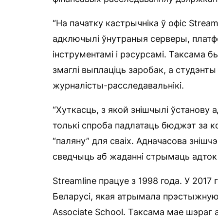
“На пачатку кастрычніка ў офіс Strea
адключылі ўнутраныя серверы, платфо
інструментамі і рэсурсамі. Таксама 
змаглі выплаціць заробак, а студэнты
журналісты-расследавальнікі.
“Хуткасць, з якой знішчылі ўстанову а
толькі спроба падлатаць бюджэт за к
“паляну” для сваіх. Адначасова зні
сведчыць аб жаданні стрымаць адток 
Streamline працуе з 1998 года. У 201
Беларусі, якая атрымала прэстыжную
Associate School. Таксама мае шэраг