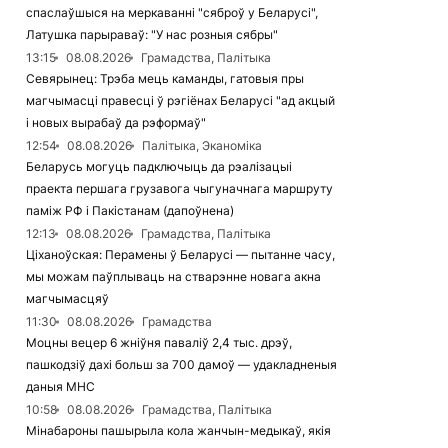
спаслаўшыся на меркаванні "сяброў у Беларусі",
Латушка парыраваў: "У нас розныя сябры"
13:15
08.08.2026
Грамадства, Палітыка
Севярынец: Трэба мець каманды, гатовыя пры
магчымасці правесці ў рэгіёнах Беларусі "ад акцый
і новых вырабаў да рэформаў"
12:54
08.08.2026
Палітыка, Эканоміка
Беларусь могуць падключыць да рэалізацыі
праекта першага грузавога чыгуначнага маршруту
паміж РФ і Пакістанам (дапоўнена)
12:13
08.08.2026
Грамадства, Палітыка
Ціханоўская: Перамены ў Беларусі — пытанне часу,
мы можам паўплываць на стварэнне новага акна
магчымасцяў
11:30
08.08.2026
Грамадства
Моцны вецер 6 жніўня паваліў 2,4 тыс. дрэў,
пашкодзіў дахі больш за 700 дамоў — удакладненыя
даныя МНС
10:58
08.08.2026
Грамадства, Палітыка
Мінабароны пашырыла кола жанчын-медыкаў, якія