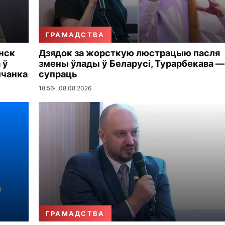
ГРАМАДСТВА
інск
Дзядок за жорсткую люстрацыю пасля
 ў
змены ўлады ў Беларусі, Турарбекава —
мчанка
супраць
18:56
08.08.2026
ГРАМАДСТВА