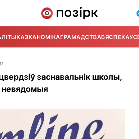
АЛІТЫКА
ЭКАНОМІКА
ГРАМАДСТВА
БЯСПЕКА
УС
11
цвердзіў заснавальнік школы,
у невядомыя