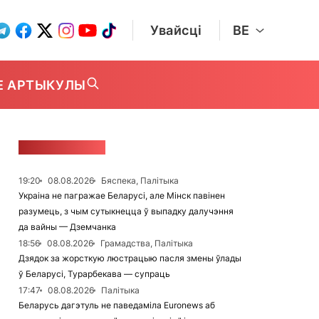
Увайсці
BE
Е АРТЫКУЛЫ
СТУЖКА НАВІН
19:20
08.08.2026
Бяспека, Палітыка
Украіна не пагражае Беларусі, але Мінск павінен
разумець, з чым сутыкнецца ў выпадку далучэння
да вайны — Дземчанка
18:56
08.08.2026
Грамадства, Палітыка
Дзядок за жорсткую люстрацыю пасля змены ўлады
ў Беларусі, Турарбекава — супраць
17:47
08.08.2026
Палітыка
Беларусь дагэтуль не паведаміла Euronews аб