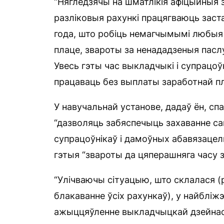
“Нягледзячы на шматлікія афіцыйныя 
разліковыя рахункі працягваюць заст
года, што робіць немагчымымі любыя 
плаце, звароты за ненададзеныя паслу
Увесь гэты час выкладчыкі і супрацоў
працаваць без выплаты заработнай пл
У навучальнай установе, дадаў ён, сп
“дазволяць забяспечыць захаванне са
супрацоўнікаў і дамоўных абавязацель
гэтыя “звароты да цяперашняга часу з
“Улічваючы сітуацыю, што склалася (
блакаванне ўсіх рахункаў), у найбл
ажыццяўленне выкладчыцкай дзейнасці