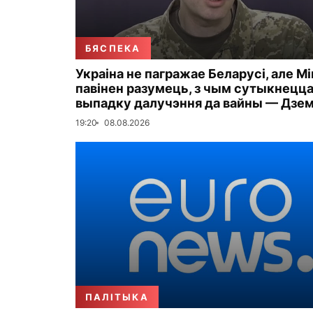
БЯСПЕКА
Украіна не пагражае Беларусі, але М
павінен разумець, з чым сутыкнецца
выпадку далучэння да вайны — Дзе
19:20
08.08.2026
ПАЛІТЫКА