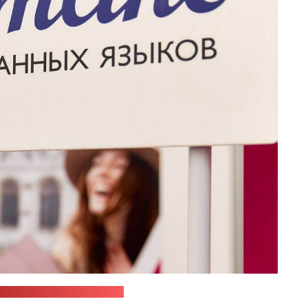
ка Streamline ў "Фэйсбуку