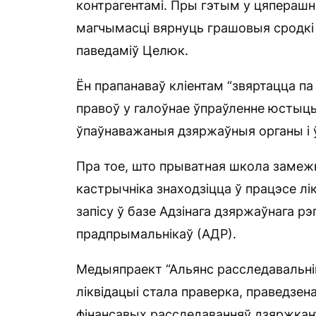
контрагентамі. Пры гэтым у цяперашн
магчымасці вярнуць грашовыя сродкі 
паведаміў Целюк.
Ён прапанаваў кліентам “звяртацца па
правоў у галоўнае ўпраўленне юстыцы
ўпаўнаважаныя дзяржаўныя органы і ў
Пра тое, што прыватная школа замежн
кастрычніка знаходзіцца ў працэсе лі
запісу ў базе Адзінага дзяржаўнага р
прадпрымальнікаў (АДР).
Медыяпраект “Альянс расследавальні
ліквідацыі стала праверка, праведзен
фінансавых расследаванняў дзяржкан