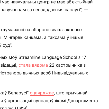
і час навучальны цэнтр не мае аб’ектыўнай
навучэнцам за ненададзеныя паслугі”, —
 тлумачэнні па абароне сваіх законных
і Мінгарвыканкама, а таксама ў іншыя
 суд”.
ых моў Streamline Language School з 17
квідацыі,
стала вядома
22 кастрычніка з
эгістра юрыдычных асоб і індывідуальных
каў Беларусі”
сцвярджае
, што прычынай
ая ў арганізацыі супрацоўнікамі Дэпартамента
тролю (ДФР).