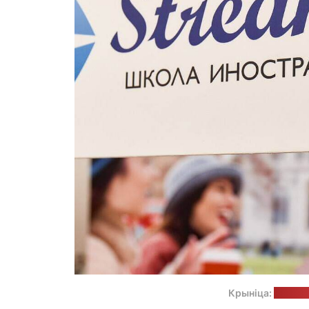
Крыніца:
старон