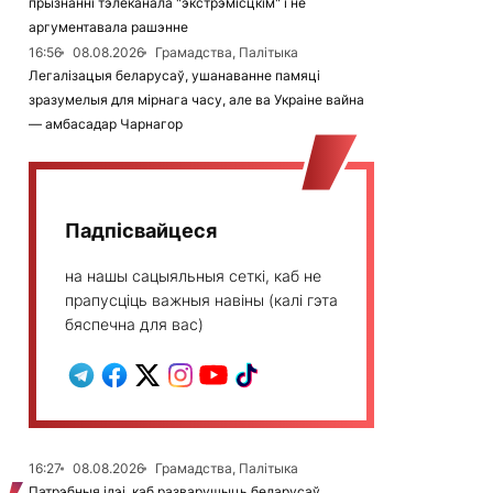
прызнанні тэлеканала "экстрэмісцкім" і не
аргументавала рашэнне
16:56
08.08.2026
Грамадства, Палітыка
Легалізацыя беларусаў, ушанаванне памяці
зразумелыя для мірнага часу, але ва Украіне вайна
— амбасадар Чарнагор
Падпісвайцеся
на нашы сацыяльныя сеткі, каб не
прапусціць важныя навіны (калі гэта
бяспечна для вас)
16:27
08.08.2026
Грамадства, Палітыка
Патрэбныя ідэі, каб разварушыць беларусаў