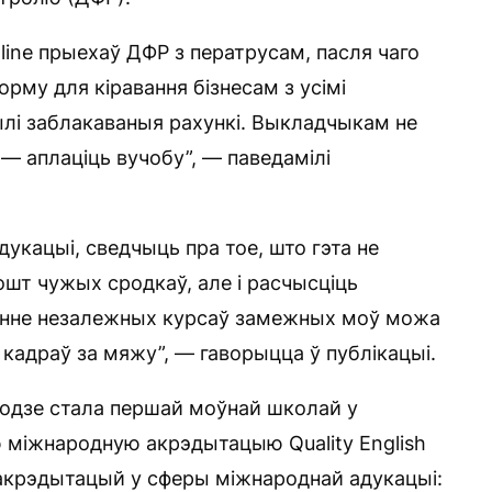
mline прыехаў ДФР з ператрусам, пасля чаго
рму для кіравання бізнесам з усімі
былі заблакаваныя рахункі. Выкладчыкам не
 — аплаціць вучобу”, — паведамілі
дукацыі, сведчыць пра тое, што гэта не
ошт чужых сродкаў, але і расчысціць
шчэнне незалежных курсаў замежных моў можа
кадраў за мяжу”, — гаворыцца ў публікацыі.
7 годзе стала першай моўнай школай у
 міжнародную акрэдытацыю Quality English
 акрэдытацый у сферы міжнароднай адукацыі: