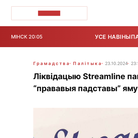
ПОЗІРК+
УСЕ НАВІНЫ
П
МІНСК 20:05
Грамадства
Палітыка
23.10.2024
23:
Ліквідацыю Streamline па
“прававыя падставы” ям