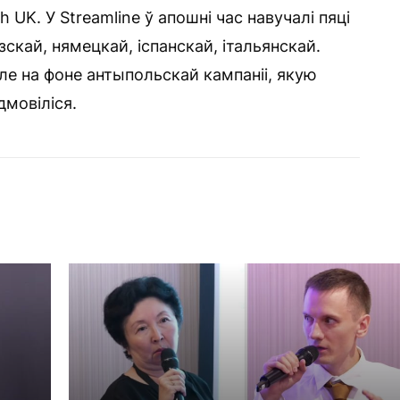
sh UK. У Streamline ў апошні час навучалі пяці
скай, нямецкай, іспанскай, італьянскай.
ле на фоне антыпольскай кампаніі, якую
дмовіліся.