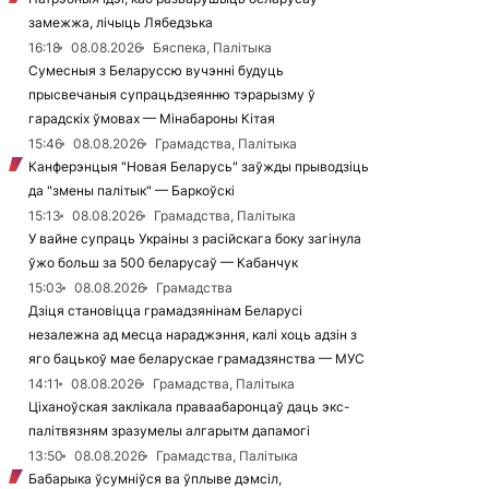
замежжа, лічыць Лябедзька
16:18
08.08.2026
Бяспека, Палітыка
Сумесныя з Беларуссю вучэнні будуць
прысвечаныя супрацьдзеянню тэрарызму ў
гарадскіх ўмовах — Мінабароны Кітая
15:46
08.08.2026
Грамадства, Палітыка
Канферэнцыя "Новая Беларусь" заўжды прыводзіць
да "змены палітык" — Баркоўскі
15:13
08.08.2026
Грамадства, Палітыка
У вайне супраць Украіны з расійскага боку загінула
ўжо больш за 500 беларусаў — Кабанчук
15:03
08.08.2026
Грамадства
Дзіця становіцца грамадзянінам Беларусі
незалежна ад месца нараджэння, калі хоць адзін з
яго бацькоў мае беларускае грамадзянства — МУС
14:11
08.08.2026
Грамадства, Палітыка
Ціханоўская заклікала праваабаронцаў даць экс-
палітвязням зразумелы алгарытм дапамогі
13:50
08.08.2026
Грамадства, Палітыка
Бабарыка ўсумніўся ва ўплыве дэмсіл,