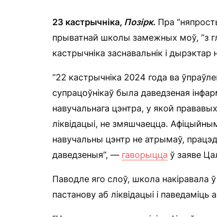
23 кастрычніка,
Позірк
.
Пра “няпросты
прыватнай школы замежных моў, “з г
кастрычніка заснавальнік і дырэктар
“22 кастрычніка 2024 года ва ўпраўл
супрацоўнікаў была даведзеная інфар
навучальнага цэнтра, у якой прававых
ліквідацыі, не змяшчаецца. Афіцыйны
навучальны цэнтр не атрымаў, працэду
даведзеныя”, —
гаворыцца
ў заяве Ца
Паводле яго слоў, школа накіравала ў
пастанову аб ліквідацыі і паведаміць 