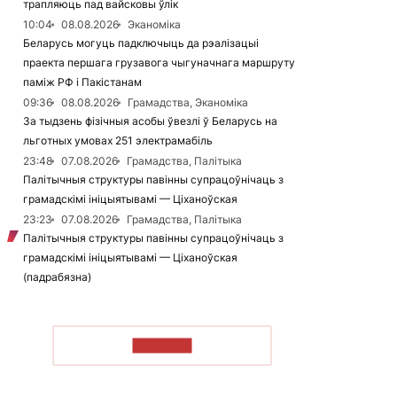
трапляюць пад вайсковы ўлік
10:04
08.08.2026
Эканоміка
Беларусь могуць падключыць да рэалізацыі
праекта першага грузавога чыгуначнага маршруту
паміж РФ і Пакістанам
09:36
08.08.2026
Грамадства, Эканоміка
За тыдзень фізічныя асобы ўвезлі ў Беларусь на
льготных умовах 251 электрамабіль
23:48
07.08.2026
Грамадства, Палітыка
Палітычныя структуры павінны супрацоўнічаць з
грамадскімі ініцыятывамі — Ціханоўская
23:23
07.08.2026
Грамадства, Палітыка
Палітычныя структуры павінны супрацоўнічаць з
грамадскімі ініцыятывамі — Ціханоўская
(падрабязна)
ЧЫТАЦЬ