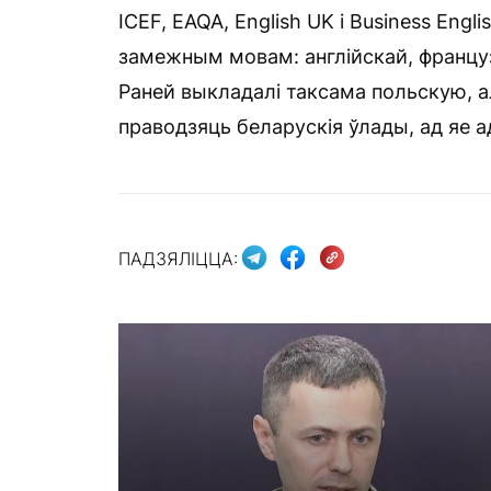
ICEF, EAQA, English UK і Business Engli
замежным мовам: англійскай, француз
Раней выкладалі таксама польскую, а
праводзяць беларускія ўлады, ад яе а
ПАДЗЯЛІЦЦА: