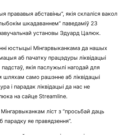
я прававыя абставіны”, якія склаліся вакол
лыбокім шкадаваннем” паведаміў 23
 навучальнай установы Эдуард Цалюк.
енні юстыцыі Мінгарвыканкама да нашых
мацыя аб пачатку працэдуры ліквідацыі
 падстаў, якія паслужылі нагодай для
м шляхам само рашэнне аб ліквідацыі
ра і парадак ліквідацыі да нас не
люка на сайце Streamline.
 Мінгарвыканкам ліст з “просьбай даць
аб парадку яе правядзення”.