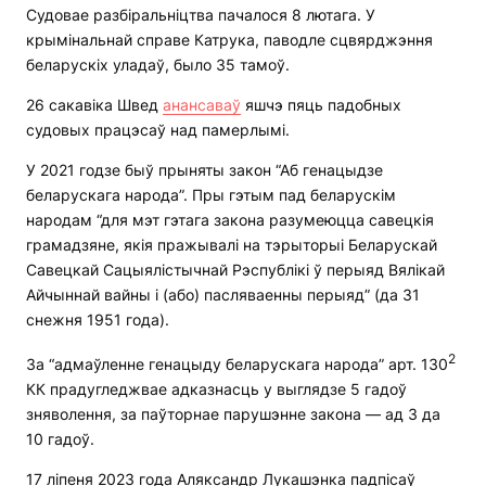
Судовае разбіральніцтва пачалося 8 лютага. У
крымінальнай справе Катрука, паводле сцвярджэння
беларускіх уладаў, было 35 тамоў.
26 сакавіка Швед
анансаваў
яшчэ пяць падобных
судовых працэсаў над памерлымі.
У 2021 годзе быў прыняты закон “Аб генацыдзе
беларускага народа”. Пры гэтым пад беларускім
народам “для мэт гэтага закона разумеюцца савецкія
грамадзяне, якія пражывалі на тэрыторыі Беларускай
Савецкай Сацыялістычнай Рэспублікі ў перыяд Вялікай
Айчыннай вайны і (або) пасляваенны перыяд” (да 31
снежня 1951 года).
2
За “адмаўленне генацыду беларускага народа” арт. 130
КК прадугледжвае адказнасць у выглядзе 5 гадоў
зняволення, за паўторнае парушэнне закона — ад 3 да
10 гадоў.
17 ліпеня 2023 года Аляксандр Лукашэнка падпісаў