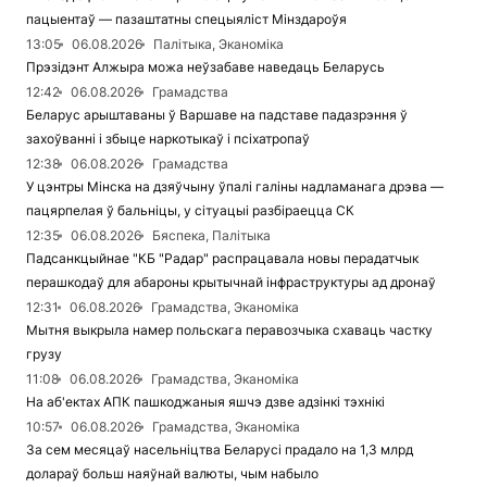
пацыентаў — пазаштатны спецыяліст Мінздароўя
13:05
06.08.2026
Палітыка, Эканоміка
Прэзідэнт Алжыра можа неўзабаве наведаць Беларусь
12:42
06.08.2026
Грамадства
Беларус арыштаваны ў Варшаве на падставе падазрэння ў
захоўванні і збыце наркотыкаў і псіхатропаў
12:38
06.08.2026
Грамадства
У цэнтры Мінска на дзяўчыну ўпалі галіны надламанага дрэва —
пацярпелая ў бальніцы, у сітуацыі разбіраецца СК
12:35
06.08.2026
Бяспека, Палітыка
Падсанкцыйнае "КБ "Радар" распрацавала новы перадатчык
перашкодаў для абароны крытычнай інфраструктуры ад дронаў
12:31
06.08.2026
Грамадства, Эканоміка
Мытня выкрыла намер польскага перавозчыка схаваць частку
грузу
11:08
06.08.2026
Грамадства, Эканоміка
На аб'ектах АПК пашкоджаныя яшчэ дзве адзінкі тэхнікі
10:57
06.08.2026
Грамадства, Эканоміка
За сем месяцаў насельніцтва Беларусі прадало на 1,3 млрд
долараў больш наяўнай валюты, чым набыло