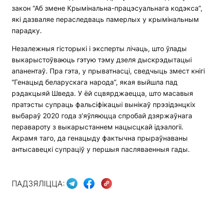
закон “Аб змене Крымінальна-працэсуальнага кодэкса”,
які дазваляе пераследваць памерлых у крымінальным
парадку.
Незалежныя гісторыкі і эксперты лічаць, што ўлады
выкарыстоўваюць гэтую тэму дзеля дыскрэдытацыі
апанентаў. Пра гэта, у прыватнасці, сведчыць змест кнігі
“Генацыд беларускага народа”, якая выйшла пад
рэдакцыяй Шведа. У ёй сцвярджаецца, што масавыя
пратэсты супраць фальсіфікацыі вынікаў прэзідэнцкіх
выбараў 2020 года з’яўляюцца спробай дзяржаўнага
перавароту з выкарыстаннем нацысцкай ідэалогіі.
Акрамя таго, да генацыду фактычна прыраўнаваны
антысавецкі супраціў у першыя пасляваенныя гады.
ПАДЗЯЛІЦЦА: