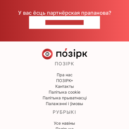
У вас ёсць партнёрская прапанова?
НАПІШЫЦЕ НАМ
ПОЗІРК
Пра нас
ПОЗІРК+
Кантакты
Палітыка cookie
Палітыка прыватнасці
Палажэнні і ўмовы
РУБРЫКІ
Усе навіны
Палітыка