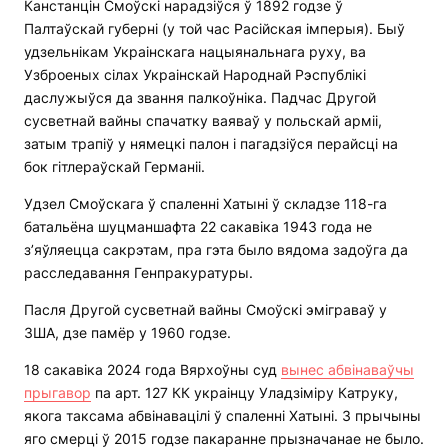
Канстанцін Смоўскі нарадзіўся ў 1892 годзе ў
Палтаўскай губерні (у той час Расійская імперыя). Быў
удзельнікам Украінскага нацыянальнага руху, ва
Узброеных сілах Украінскай Народнай Рэспублікі
даслужыўся да звання палкоўніка. Падчас Другой
сусветнай вайны спачатку ваяваў у польскай арміі,
затым трапіў у нямецкі палон і пагадзіўся перайсці на
бок гітлераўскай Германіі.
Удзел Смоўскага ў спаленні Хатыні ў складзе 118-га
батальёна шуцманшафта 22 сакавіка 1943 года не
з’яўляецца сакрэтам, пра гэта было вядома задоўга да
расследавання Генпракуратуры.
Пасля Другой сусветнай вайны Смоўскі эміграваў у
ЗША, дзе памёр у 1960 годзе.
18 сакавіка 2024 года Вярхоўны суд
вынес абвінаваўчы
прыгавор
па арт. 127 КК украінцу Уладзіміру Катруку,
якога таксама абвінавацілі ў спаленні Хатыні. З прычыны
яго смерці ў 2015 годзе пакаранне прызначанае не было.