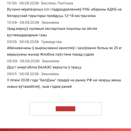
10:50
06.08.2026
Бяспека, Палітыка
Вучэнні міратворчых сіл і падраздзяленняў РХБ-абароны АДКБ на
беларускай тэрыторыі пройдуць 12–16 кастрычніка
10:04
06.08.2026
Эканоміка
Урад вярнуў нулявыя экспартныя пошліны на лёгкія
вуглевадародныя газы
09:55
06.08.2026
Грамадства
Абвінавачаны ў вырошчванні канопляў і захоўванні больш як 25 кг
марыхуаны жыхар Жлобіна паўстане перад судом
09:30
06.08.2026
Эканоміка
Другі энергаблок БелАЭС вернуты ў працу
09:01
06.08.2026
Эканоміка
У ліпені 2026 года “БелДжы” прадаў на рынку РФ на чвэрць менш
новых аўтамабіляў, чым годам раней
ЧЫТАЦЬ