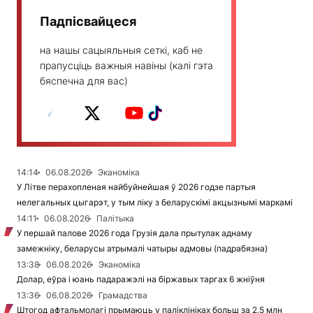
Падпісвайцеся
на нашы сацыяльныя сеткі, каб не
прапусціць важныя навіны (калі гэта
бяспечна для вас)
14:14
06.08.2026
Эканоміка
У Літве перахопленая найбуйнейшая ў 2026 годзе партыя
нелегальных цыгарэт, у тым ліку з беларускімі акцызнымі маркамі
14:11
06.08.2026
Палітыка
У першай палове 2026 года Грузія дала прытулак аднаму
замежніку, беларусы атрымалі чатыры адмовы (падрабязна)
13:38
06.08.2026
Эканоміка
Долар, еўра і юань падаражэлі на біржавых таргах 6 жніўня
13:36
06.08.2026
Грамадства
Штогод афтальмолагі прымаюць у паліклініках больш за 2,5 млн