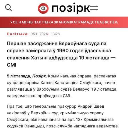
УСЕ НАВІНЫ
ПАЛІТЫКА
ЭКАНОМІКА
ГРАМАДСТВА
БЯСПЕКА
УСЕ
Палітыка
05.11.2024
13:28
Першае пасяджэнне Вярхоўнага суда па
справе памерлага ў 1960 годзе ўдзельніка
спалення Хатыні адбудзецца 19 лістапада —
СМІ
5 лістапада,
Позірк
.
Крымінальная справа, распачатая
супраць карніка Хатыні Канстанціна Смоўскага, пачне
разглядацца ў Вярхоўным судзе Беларусі 19 лістапада,
паведамляюць праўладныя СМІ.
Пра тое, што генеральны пракурор Андрэй Швед
накіраваў у Вярхоўны суд крымінальную справу
Смоўскага, абвінавачанага па арт. 127 Крымінальнага
кодэкса (генацыд), прэс-служба нагляднага ведамства