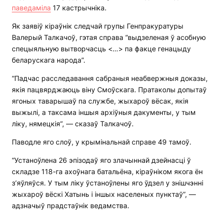
паведаміла
17 кастрычніка.
Як заявіў кіраўнік следчай групы Генпракуратуры
Валерый Талкачоў, гэтая справа “выдзеленая ў асобную
спецыяльную вытворчасць <…> па факце генацыду
беларускага народа”.
“Падчас расследавання сабраныя неабвержныя доказы,
якія пацвярджаюць віну Смоўскага. Пратаколы допытаў
ягоных таварышаў па службе, жыхароў вёсак, якія
выжылі, а таксама іншыя архіўныя дакументы, у тым
ліку, нямецкія”, — сказаў Талкачоў.
Паводле яго слоў, у крымінальнай справе 49 тамоў.
“Устаноўлена 26 эпізодаў яго злачыннай дзейнасці ў
складзе 118-га ахоўнага батальёна, кіраўніком якога ён
з’яўляўся. У тым ліку ўстаноўлены яго ўдзел у знішчэнні
жыхароў вёскі Хатынь і іншых населеных пунктаў”, —
адзначыў прадстаўнік ведамства.