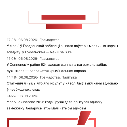
ПАКАЗАЦЬ БОЛЬШ
СТУЖКА НАВІН
17:36
06.08.2026
Грамадства
У ліпені ў Гродзенскай вобласці выпала паўтары месячныя нормы
ападкаў, у Гомельскай — менш за 60%
15:08
06.08.2026
Грамадства
У Сенненскім раёне 62-гадовая жанчына пагражала забіць
сужыцеля — распачатая крымінальная справа
14:49
06.08.2026
Грамадства, Палітыка
Статкевіч лічыць, что яго інсульт у няволі быў выкліканы адмоваю
ў неабходных леках
14:27
06.08.2026
У першай палове 2026 года Грузія дала прытулак аднаму
замежніку, беларусы атрымалі чатыры адмовы