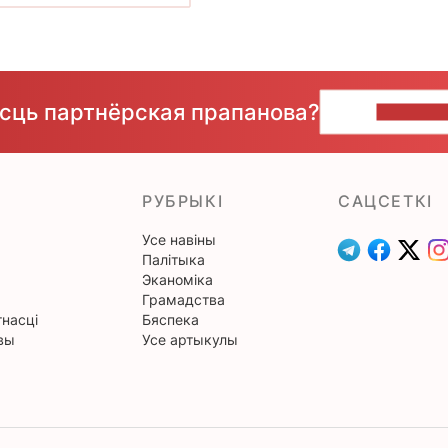
ёсць партнёрская прапанова?
НАПІШЫ
РУБРЫКІ
САЦСЕТКІ
Усе навіны
Палітыка
Эканоміка
Грамадства
насці
Бяспека
вы
Усе артыкулы