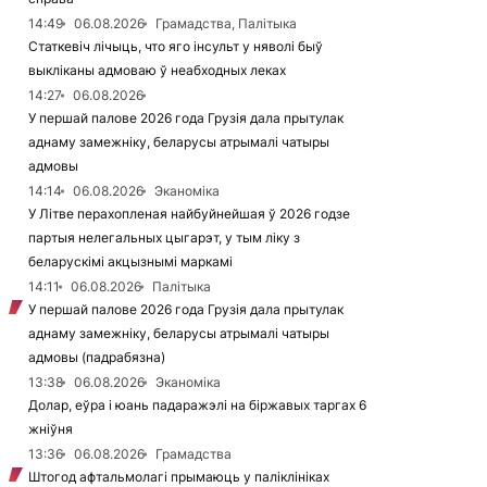
14:49
06.08.2026
Грамадства, Палітыка
Статкевіч лічыць, что яго інсульт у няволі быў
выкліканы адмоваю ў неабходных леках
14:27
06.08.2026
У першай палове 2026 года Грузія дала прытулак
аднаму замежніку, беларусы атрымалі чатыры
адмовы
14:14
06.08.2026
Эканоміка
У Літве перахопленая найбуйнейшая ў 2026 годзе
партыя нелегальных цыгарэт, у тым ліку з
беларускімі акцызнымі маркамі
14:11
06.08.2026
Палітыка
У першай палове 2026 года Грузія дала прытулак
аднаму замежніку, беларусы атрымалі чатыры
адмовы (падрабязна)
13:38
06.08.2026
Эканоміка
Долар, еўра і юань падаражэлі на біржавых таргах 6
жніўня
13:36
06.08.2026
Грамадства
Штогод афтальмолагі прымаюць у паліклініках