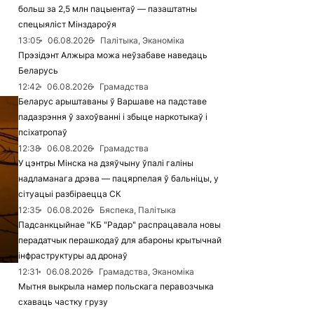
больш за 2,5 млн пацыентаў — пазаштатны
спецыяліст Мінздароўя
13:05
06.08.2026
Палітыка, Эканоміка
Прэзідэнт Алжыра можа неўзабаве наведаць
Беларусь
12:42
06.08.2026
Грамадства
Беларус арыштаваны ў Варшаве на падставе
падазрэння ў захоўванні і збыце наркотыкаў і
псіхатропаў
12:38
06.08.2026
Грамадства
У цэнтры Мінска на дзяўчыну ўпалі галіны
надламанага дрэва — пацярпелая ў бальніцы, у
сітуацыі разбіраецца СК
12:35
06.08.2026
Бяспека, Палітыка
Падсанкцыйнае "КБ "Радар" распрацавала новы
перадатчык перашкодаў для абароны крытычнай
інфраструктуры ад дронаў
12:31
06.08.2026
Грамадства, Эканоміка
Мытня выкрыла намер польскага перавозчыка
схаваць частку грузу