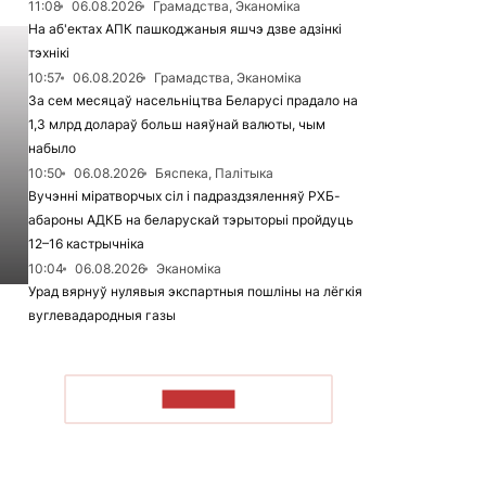
11:08
06.08.2026
Грамадства, Эканоміка
На аб'ектах АПК пашкоджаныя яшчэ дзве адзінкі
тэхнікі
10:57
06.08.2026
Грамадства, Эканоміка
За сем месяцаў насельніцтва Беларусі прадало на
1,3 млрд долараў больш наяўнай валюты, чым
набыло
10:50
06.08.2026
Бяспека, Палітыка
Вучэнні міратворчых сіл і падраздзяленняў РХБ-
абароны АДКБ на беларускай тэрыторыі пройдуць
12–16 кастрычніка
10:04
06.08.2026
Эканоміка
Урад вярнуў нулявыя экспартныя пошліны на лёгкія
вуглевадародныя газы
ЧЫТАЦЬ