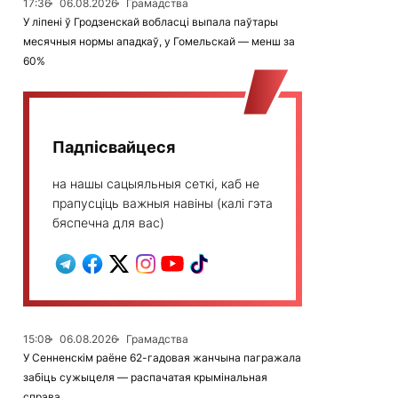
17:36
06.08.2026
Грамадства
У ліпені ў Гродзенскай вобласці выпала паўтары
месячныя нормы ападкаў, у Гомельскай — менш за
60%
Падпісвайцеся
на нашы сацыяльныя сеткі, каб не
прапусціць важныя навіны (калі гэта
бяспечна для вас)
15:08
06.08.2026
Грамадства
У Сенненскім раёне 62-гадовая жанчына пагражала
забіць сужыцеля — распачатая крымінальная
справа