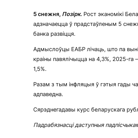
5 снежня,
Позірк
.
Рост эканомікі Бела
адзначаецца ў прадстаўленым 5 снежн
банка развіцця.
Адмыслоўцы ЕАБР лічаць, што па вын
краіны павялічыцца на 4,3%, 2025-га 
1,5%.
Разам з тым інфляцыя ў гэтыя гады чак
адпаведна.
Сярэднегадавы курс беларускага рубля 
Падрабязнасці даступныя падпісчыка