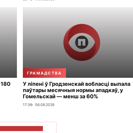
ГРАМАДСТВА
 180
У ліпені ў Гродзенскай вобласці выпала
паўтары месячныя нормы ападкаў, у
Гомельскай — менш за 60%
17:36
06.08.2026
ПАКАЗАЦЬ БОЛЬШ