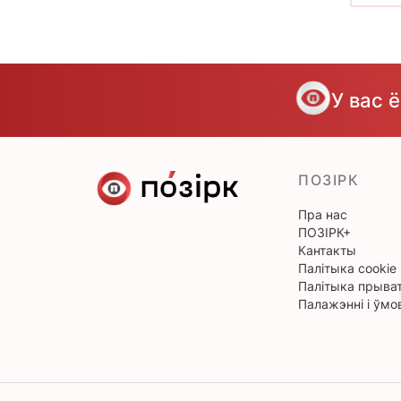
У вас 
ПОЗІРК
Пра нас
ПОЗІРК+
Кантакты
Палітыка cookie
Палітыка прыват
Палажэнні і ўмо