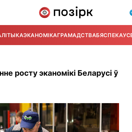
АЛІТЫКА
ЭКАНОМІКА
ГРАМАДСТВА
БЯСПЕКА
УС
не росту эканомікі Беларусі ў