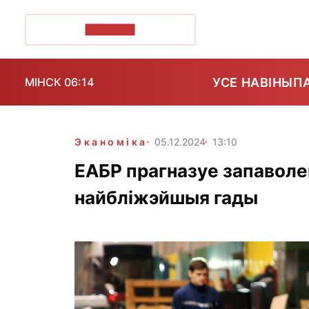
ПОЗІРК+
УСЕ НАВІНЫ
П
МІНСК 06:14
Эканоміка
05.12.2024
13:10
ЕАБР прагназуе запаволен
найбліжэйшыя гады