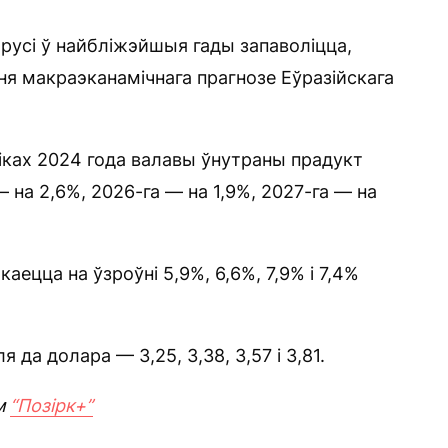
русі ў найбліжэйшыя гады запаволіцца,
я макраэканамічнага прагнозе Еўразійскага
іках 2024 года валавы ўнутраны прадукт
— на 2,6%, 2026-га — на 1,9%, 2027-га — на
аецца на ўзроўні 5,9%, 6,6%, 7,9% і 7,4%
да долара — 3,25, 3,38, 3,57 і 3,81.
м
“Позірк+”