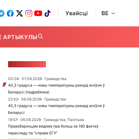
Увайсці
BE
Е АРТЫКУЛЫ
СТУЖКА НАВІН
00:24
07.08.2026
Грамадства
40,3 градуса — новы тэмпературны рэкорд жніўня ў
Беларусі (падрабязна)
22:42
06.08.2026
Грамадства
40,3 градуса — новы тэмпературны рэкорд жніўня ў
Беларусі
19:57
06.08.2026
Грамадства, Палітыка
Правабаронцам вядома пра больш за 180 фактаў
пераследу па "справе ЕГУ"