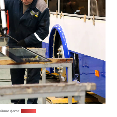
йнае фота:
1prof.by