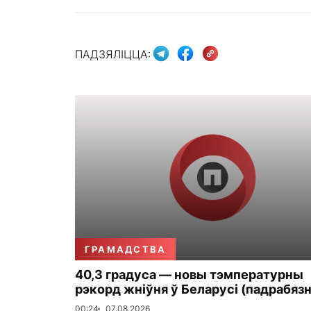
ПАДЗЯЛІЦЦА:
ГРАМАДСТВА
40,3 градуса — новы тэмпературны
рэкорд жніўня ў Беларусі (падрабязн
00:24
07.08.2026