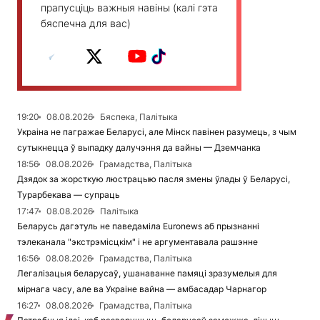
прапусціць важныя навіны (калі гэта
бяспечна для вас)
19:20
08.08.2026
Бяспека, Палітыка
Украіна не пагражае Беларусі, але Мінск павінен разумець, з чым
сутыкнецца ў выпадку далучэння да вайны — Дземчанка
18:56
08.08.2026
Грамадства, Палітыка
Дзядок за жорсткую люстрацыю пасля змены ўлады ў Беларусі,
Турарбекава — супраць
17:47
08.08.2026
Палітыка
Беларусь дагэтуль не паведаміла Euronews аб прызнанні
тэлеканала "экстрэмісцкім" і не аргументавала рашэнне
16:56
08.08.2026
Грамадства, Палітыка
Легалізацыя беларусаў, ушанаванне памяці зразумелыя для
мірнага часу, але ва Украіне вайна — амбасадар Чарнагор
16:27
08.08.2026
Грамадства, Палітыка