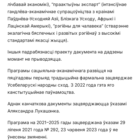
лічбавай эканомікі), “праактыўны экспарт” (інтэнсіўнае
гандлёва-эканамічнае супрацоўніцтва з краінамі
Паўднёва-Усходняй Азіі, Блізкага Усходу, Афрыкі і
Лацінскай Амерыкі), “рэгіёны для чалавека” (стварэнне
экалагічна бяспечных і развітых рэгіёнаў з высокімі
стандартамі якасці жыцця).
Іншыя падрабязнасці праекту дакумента на дадзены
момант не прыводзяцца.
Праграмы сацыяльна-эканамічнага развіцця на
пяцігадовы перыяд традыцыйна фармальна зацвярджае
Усебеларускі народны сход. З 2022 года гэта яго
канстытуцыйнае паўнамоцтва.
Аднак канчаткова дакументы зацвярджаюцца ўказамі
Аляксандра Лукашэнка.
Праграма на 2021–2025 гады зацверджана ўказам 29
ліпеня 2021 года № 292, 23 чэрвеня 2023 года ў яе
ўнесены змяненні.