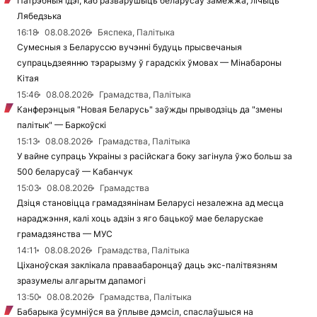
Патрэбныя ідэі, каб разварушыць беларусаў замежжа, лічыць
Лябедзька
16:18
08.08.2026
Бяспека, Палітыка
Сумесныя з Беларуссю вучэнні будуць прысвечаныя
супрацьдзеянню тэрарызму ў гарадскіх ўмовах — Мінабароны
Кітая
15:46
08.08.2026
Грамадства, Палітыка
Канферэнцыя "Новая Беларусь" заўжды прыводзіць да "змены
палітык" — Баркоўскі
15:13
08.08.2026
Грамадства, Палітыка
У вайне супраць Украіны з расійскага боку загінула ўжо больш за
500 беларусаў — Кабанчук
15:03
08.08.2026
Грамадства
Дзіця становіцца грамадзянінам Беларусі незалежна ад месца
нараджэння, калі хоць адзін з яго бацькоў мае беларускае
грамадзянства — МУС
14:11
08.08.2026
Грамадства, Палітыка
Ціханоўская заклікала праваабаронцаў даць экс-палітвязням
зразумелы алгарытм дапамогі
13:50
08.08.2026
Грамадства, Палітыка
Бабарыка ўсумніўся ва ўплыве дэмсіл, спаслаўшыся на