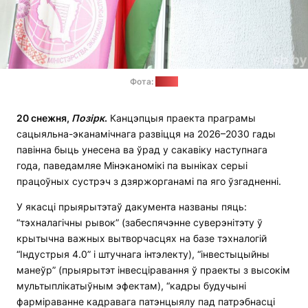
Фота:
sb.by
20 снежня,
Позірк
.
Канцэпцыя праекта праграмы
сацыяльна-эканамічнага развіцця на 2026–2030 гады
павінна быць унесена ва ўрад у сакавіку наступнага
года, паведамляе Мінэканомікі па выніках серыі
працоўных сустрэч з дзяржорганамі па яго ўзгадненні.
У якасці прыярытэтаў дакумента названы пяць:
“тэхналагічны рывок” (забеспячэнне суверэнітэту ў
крытычна важных вытворчасцях на базе тэхналогій
“Індустрыя 4.0” і штучнага інтэлекту), “інвестыцыйны
манеўр” (прыярытэт інвесціравання ў праекты з высокім
мультыплікатыўным эфектам), “кадры будучыні
фарміраванне кадравага патэнцыялу пад патрэбнасці