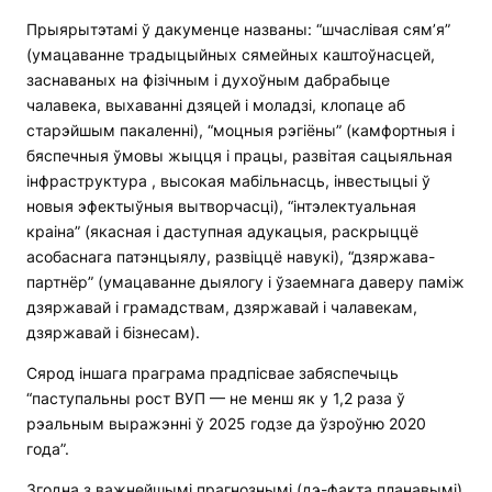
Прыярытэтамі ў дакуменце названы: “шчаслівая сям’я”
(умацаванне традыцыйных сямейных каштоўнасцей,
заснаваных на фізічным і духоўным дабрабыце
чалавека, выхаванні дзяцей і моладзі, клопаце аб
старэйшым пакаленні), “моцныя рэгіёны” (камфортныя і
бяспечныя ўмовы жыцця і працы, развітая сацыяльная
інфраструктура , высокая мабільнасць, інвестыцыі ў
новыя эфектыўныя вытворчасці), “інтэлектуальная
краіна” (якасная і даступная адукацыя, раскрыццё
асобаснага патэнцыялу, развіццё навукі), “дзяржава-
партнёр” (умацаванне дыялогу і ўзаемнага даверу паміж
дзяржавай і грамадствам, дзяржавай і чалавекам,
дзяржавай і бізнесам).
Сярод іншага праграма прадпісвае забяспечыць
“паступальны рост ВУП — не менш як у 1,2 раза ў
рэальным выражэнні ў 2025 годзе да ўзроўню 2020
года”.
Згодна з важнейшымі прагнознымі (дэ-факта планавымі)