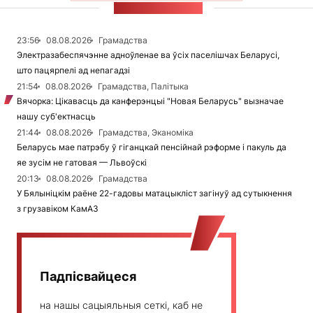
СТУЖКА НАВІН
23:56
08.08.2026
Грамадства
Электразабеспячэнне адноўленае ва ўсіх паселішчах Беларусі,
што пацярпелі ад непагадзі
21:54
08.08.2026
Грамадства, Палітыка
Вячорка: Цікавасць да канферэнцыі "Новая Беларусь" вызначае
нашу суб'ектнасць
21:44
08.08.2026
Грамадства, Эканоміка
Беларусь мае патрэбу ў гіганцкай пенсійнай рэформе і пакуль да
яе зусім не гатовая — Львоўскі
20:13
08.08.2026
Грамадства
У Бялыніцкім раёне 22-гадовы матацыкліст загінуў ад сутыкнення
з грузавіком КамАЗ
Падпісвайцеся
на нашы сацыяльныя сеткі, каб не