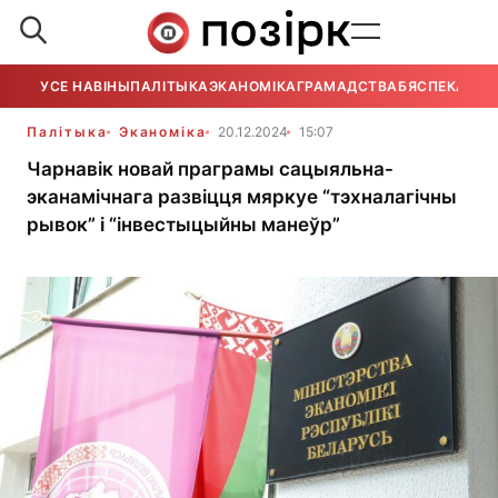
УСЕ НАВІНЫ
ПАЛІТЫКА
ЭКАНОМІКА
ГРАМАДСТВА
БЯСПЕКА
УСЕ
Палітыка
Эканоміка
20.12.2024
15:07
Чарнавік новай праграмы сацыяльна-
эканамічнага развіцця мяркуе “тэхналагічны
рывок” і “інвестыцыйны манеўр”