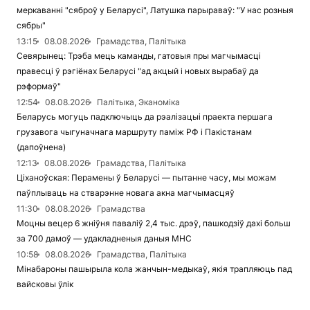
меркаванні "сяброў у Беларусі", Латушка парыраваў: "У нас розныя
сябры"
13:15
08.08.2026
Грамадства, Палітыка
Севярынец: Трэба мець каманды, гатовыя пры магчымасці
правесці ў рэгіёнах Беларусі "ад акцый і новых вырабаў да
рэформаў"
12:54
08.08.2026
Палітыка, Эканоміка
Беларусь могуць падключыць да рэалізацыі праекта першага
грузавога чыгуначнага маршруту паміж РФ і Пакістанам
(дапоўнена)
12:13
08.08.2026
Грамадства, Палітыка
Ціханоўская: Перамены ў Беларусі — пытанне часу, мы можам
паўплываць на стварэнне новага акна магчымасцяў
11:30
08.08.2026
Грамадства
Моцны вецер 6 жніўня паваліў 2,4 тыс. дрэў, пашкодзіў дахі больш
за 700 дамоў — удакладненыя даныя МНС
10:58
08.08.2026
Грамадства, Палітыка
Мінабароны пашырыла кола жанчын-медыкаў, якія трапляюць пад
вайсковы ўлік