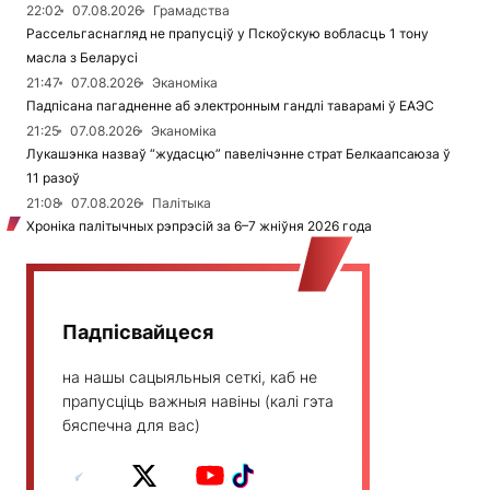
22:02
07.08.2026
Грамадства
Рассельгаснагляд не прапусціў у Пскоўскую вобласць 1 тону
масла з Беларусі
21:47
07.08.2026
Эканоміка
Падпісана пагадненне аб электронным гандлі таварамі ў ЕАЭС
21:25
07.08.2026
Эканоміка
Лукашэнка назваў “жудасцю” павелічэнне страт Белкаапсаюза ў
11 разоў
21:08
07.08.2026
Палітыка
Хроніка палітычных рэпрэсій за 6–7 жніўня 2026 года
Падпісвайцеся
на нашы сацыяльныя сеткі, каб не
прапусціць важныя навіны (калі гэта
бяспечна для вас)