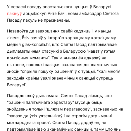
У верасні пасаду апостальскага нунцыя ў Беларусі
пакінуў
арцыбіскуп Антэ Ёзіч, новы амбасадар Святога
Пасаду пакуль не прызначаны.
Незадоўга да завяршэння сваёй кадэнцыі, у канцы
ліпеня, Ёзіч заявіў у інтэрв’ю харвацкаму каталіцкаму
медыя glas-koncila.hr, што Святы Пасад падтрымлівае
дыпламатычныя стасункі з Беларуссю “нават у гэтыя
крызісныя моманты”. Такім чынам ён адказаў на
пытанне, наколькі пазіцыя захавання дыпламатычных
зносін “спрыяе пошуку рашэння” ў сітуацыі, “калі многія
заходнія краіны ўвялі эканамічныя санкцыі супраць
Беларусі”.
Паводле слоў дыпламата, Святы Пасад лічыць, што
“рашэнні палітычнага характару” мусяць быць
знойдзеныя толькі “шляхам перагавораў”, заснаваных на
“павазе да ўсіх удзельнікаў і на строгім датрыманні
міжнароднага права”. Святы Пасад, дадаў ён, не
падтрымлівае ідэю эканамічных санкцый, таму што яны