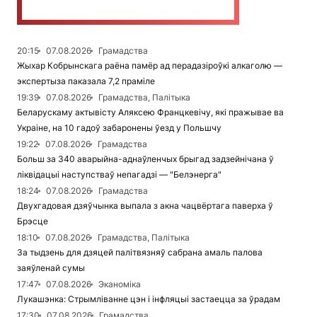
20:15
07.08.2026
Грамадства
Жыхар Кобрынскага раёна памёр ад перадазіроўкі алкаголю —
экспертыза паказала 7,2 праміле
19:39
07.08.2026
Грамадства, Палітыка
Беларускаму актывісту Аляксею Францкевічу, які пражывае ва
Украіне, на 10 гадоў забаронены ўезд у Польшчу
19:22
07.08.2026
Грамадства
Больш за 340 аварыйна-аднаўленчых брыгад задзейнічана ў
ліквідацыі наступстваў непагадзі — "Белэнерга"
18:24
07.08.2026
Грамадства
Двухгадовая дзяўчынка выпала з акна чацвёртага паверха ў
Брэсце
18:10
07.08.2026
Грамадства, Палітыка
За тыдзень для дзяцей палітвязняў сабрана амаль палова
заяўленай сумы
17:47
07.08.2026
Эканоміка
Лукашэнка: Стрымліванне цэн і інфляцыі застаецца за ўрадам
17:30
07.08.2026
Грамадства