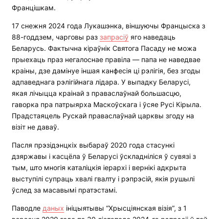
Францішкам.
17 снежня 2024 года Лукашэнка, віншуючы Францыска з
88-годдзем, чарговы раз
запрасіў
яго наведаць
Беларусь. Фактычна кіраўнік Святога Пасаду не можа
прыехаць праз негалоснае правіла — папа не наведвае
краіны, дзе дамінуе іншая канфесія ці рэлігія, без згоды
адпаведнага рэлігійнага лідара. У выпадку Беларусі,
якая лічыцца краінай з праваслаўнай большасцю,
гаворка пра патрыярха Маскоўскага і ўсяе Русі Кірыла.
Прадстаяцель Рускай праваслаўнай царквы згоду на
візіт не даваў.
Пасля прэзідэнцкіх выбараў 2020 года стасункі
дзяржавы і касцёла ў Беларусі ўскладніліся ў сувязі з
тым, што многія каталіцкія іерархі і вернікі адкрыта
выступілі супраць хвалі гвалту і рэпрэсій, якія рушылі
ўслед за масавымі пратэстамі.
Паводле
даных
ініцыятывы “Хрысціянская візія”, з 1