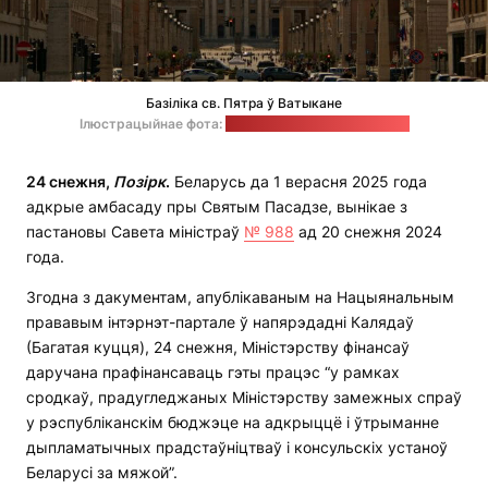
Базіліка св. Пятра ў Ватыкане
Ілюстрацыйнае фота:
Benjamin Fay / unsplash.com
24 снежня,
Позірк
.
Беларусь да 1 верасня 2025 года
адкрые амбасаду пры Святым Пасадзе, вынікае з
пастановы Савета міністраў
№ 988
ад 20 снежня 2024
года.
Згодна з дакументам, апублікаваным на Нацыянальным
прававым інтэрнэт-партале ў напярэдадні Калядаў
(Багатая куцця), 24 снежня, Міністэрству фінансаў
даручана прафінансаваць гэты працэс “у рамках
сродкаў, прадугледжаных Міністэрству замежных спраў
у рэспубліканскім бюджэце на адкрыццё і ўтрыманне
дыпламатычных прадстаўніцтваў і консульскіх устаноў
Беларусі за мяжой”.