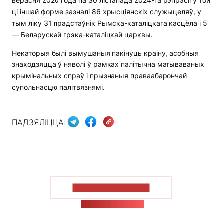
верасня 2020 года па 30 лістапада 2024-га рэпрэсіі ў той
ці іншай форме зазналі 86 хрысціянскіх служыцеляў, у
тым ліку 31 прадстаўнік Рымска-каталіцкага касцёла і 5
— Беларускай грэка-каталіцкай царквы.
Некаторыя былі вымушаныя пакінуць краіну, асобныя
знаходзяцца ў няволі ў рамках палітычна матываваных
крымінальных спраў і прызнаныя праваабарончай
супольнасцю палітвязнямі.
ПАДЗЯЛІЦЦА:
ПАКАЗАЦЬ БОЛЬШ
СТУЖКА НАВІН