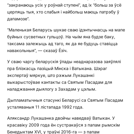
“закранаюць усіх у роўнай ступені”, ад іх “больш за ўсё
церпяць тыя, хто слабыя і найбольш маюць патрэбу ў
дапамозе”.
“Маленькая Беларусь шукае сваю ідэнтычнасць на мапе
буйных сусветных гульцоў. На чыім яна будзе баку,
таксама залежыць ад таго, як да яе будуць ставіцца
навакольныя”, — сказаў Ёзіч.
У сваю чаргу беларускія ўлады неаднаразова заяўлялі
пра блізкасць пазіцый Мінска і Ватыкана. Шэраг
экспертаў мяркуе, што рэжым Лукашэнкі
выкарыстоўвае кантакты са Святым Пасадам для
наладжвання дыялогу з Захадам у цэлым.
Дыпламатычныя стасункі Беларусі са Святым Пасадам
усталяваныя 11 лістапада 1992 года.
Аляксандр Лукашэнка двойчы наведваў Ватыкан. У
красавіку 2009 года ён сустракаўся з папам рымскім
Бенедыктам XVI, у траўні 2016-га — з папам