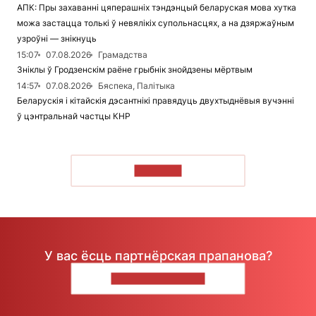
АПК: Пры захаванні цяперашніх тэндэнцый беларуская мова хутка
можа застацца толькі ў невялікіх супольнасцях, а на дзяржаўным
узроўні — знікнуць
15:07
07.08.2026
Грамадства
Зніклы ў Гродзенскім раёне грыбнік знойдзены мёртвым
14:57
07.08.2026
Бяспека, Палітыка
Беларускія і кітайскія дэсантнікі правядуць двухтыднёвыя вучэнні
ў цэнтральнай частцы КНР
ЧЫТАЦЬ
У вас ёсць партнёрская прапанова?
НАПІШЫЦЕ НАМ