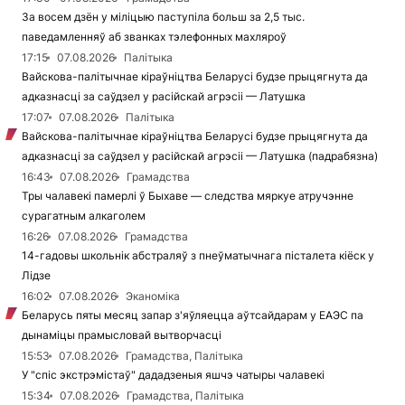
За восем дзён у міліцыю паступіла больш за 2,5 тыс.
паведамленняў аб званках тэлефонных махляроў
17:15
07.08.2026
Палітыка
Вайскова-палітычнае кіраўніцтва Беларусі будзе прыцягнута да
адказнасці за саўдзел у расійскай агрэсіі — Латушка
17:07
07.08.2026
Палітыка
Вайскова-палітычнае кіраўніцтва Беларусі будзе прыцягнута да
адказнасці за саўдзел у расійскай агрэсіі — Латушка (падрабязна)
16:43
07.08.2026
Грамадства
Тры чалавекі памерлі ў Быхаве — следства мяркуе атручэнне
сурагатным алкаголем
16:26
07.08.2026
Грамадства
14-гадовы школьнік абстраляў з пнеўматычнага пісталета кіёск у
Лідзе
16:02
07.08.2026
Эканоміка
Беларусь пяты месяц запар з'яўляецца аўтсайдарам у ЕАЭС па
дынаміцы прамысловай вытворчасці
15:53
07.08.2026
Грамадства, Палітыка
У "спіс экстрэмістаў" дададзеныя яшчэ чатыры чалавекі
15:34
07.08.2026
Грамадства, Палітыка