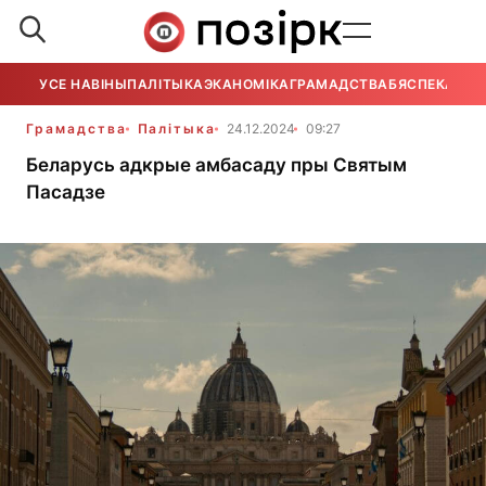
УСЕ НАВІНЫ
ПАЛІТЫКА
ЭКАНОМІКА
ГРАМАДСТВА
БЯСПЕКА
УСЕ
Грамадства
Палітыка
24.12.2024
09:27
Беларусь адкрые амбасаду пры Святым
Пасадзе