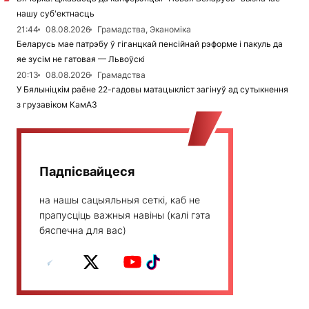
нашу суб'ектнасць
21:44
08.08.2026
Грамадства, Эканоміка
Беларусь мае патрэбу ў гіганцкай пенсійнай рэформе і пакуль да
яе зусім не гатовая — Львоўскі
20:13
08.08.2026
Грамадства
У Бялыніцкім раёне 22-гадовы матацыкліст загінуў ад сутыкнення
з грузавіком КамАЗ
Падпісвайцеся
на нашы сацыяльныя сеткі, каб не
прапусціць важныя навіны (калі гэта
бяспечна для вас)