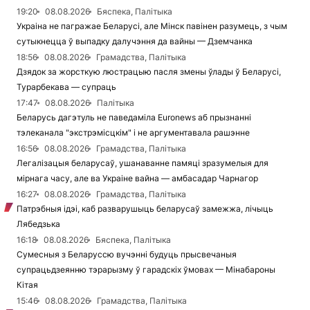
19:20
08.08.2026
Бяспека, Палітыка
Украіна не пагражае Беларусі, але Мінск павінен разумець, з чым
сутыкнецца ў выпадку далучэння да вайны — Дземчанка
18:56
08.08.2026
Грамадства, Палітыка
Дзядок за жорсткую люстрацыю пасля змены ўлады ў Беларусі,
Турарбекава — супраць
17:47
08.08.2026
Палітыка
Беларусь дагэтуль не паведаміла Euronews аб прызнанні
тэлеканала "экстрэмісцкім" і не аргументавала рашэнне
16:56
08.08.2026
Грамадства, Палітыка
Легалізацыя беларусаў, ушанаванне памяці зразумелыя для
мірнага часу, але ва Украіне вайна — амбасадар Чарнагор
16:27
08.08.2026
Грамадства, Палітыка
Патрэбныя ідэі, каб разварушыць беларусаў замежжа, лічыць
Лябедзька
16:18
08.08.2026
Бяспека, Палітыка
Сумесныя з Беларуссю вучэнні будуць прысвечаныя
супрацьдзеянню тэрарызму ў гарадскіх ўмовах — Мінабароны
Кітая
15:46
08.08.2026
Грамадства, Палітыка