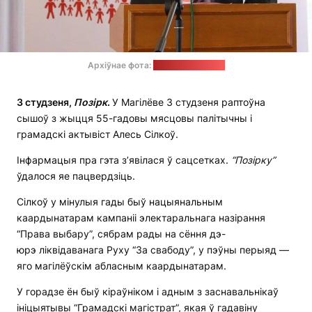
Архіўнае фота:
Рух "За свабоду"
3 студзеня,
Позірк
.
У Магілёве 3 студзеня раптоўна
сышоў з жыцця 55-гадовы мясцовы палітычны і
грамадскі актывіст Алесь Сілкоў.
Інфармацыя пра гэта з’явілася ў сацсетках.
“Позірку”
ўдалося яе пацвердзіць.
Сілкоў у мінулыя гады быў нацыянальным
каардынатарам кампаніі электаральнага назірання
“Права выбару”, сябрам рады на сёння дэ-
юрэ ліквідаванага Руху “За свабоду”, у пэўны перыяд —
яго магілёўскім абласным каардынатарам.
У горадзе ён быў кіраўніком і адным з заснавальнікаў
ініцыятывы “Грамадскі магістрат”, якая ў гадавіну