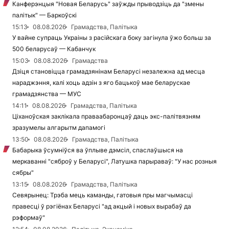
Канферэнцыя "Новая Беларусь" заўжды прыводзіць да "змены
палітык" — Баркоўскі
15:13
08.08.2026
Грамадства, Палітыка
У вайне супраць Украіны з расійскага боку загінула ўжо больш за
500 беларусаў — Кабанчук
15:03
08.08.2026
Грамадства
Дзіця становіцца грамадзянінам Беларусі незалежна ад месца
нараджэння, калі хоць адзін з яго бацькоў мае беларускае
грамадзянства — МУС
14:11
08.08.2026
Грамадства, Палітыка
Ціханоўская заклікала праваабаронцаў даць экс-палітвязням
зразумелы алгарытм дапамогі
13:50
08.08.2026
Грамадства, Палітыка
Бабарыка ўсумніўся ва ўплыве дэмсіл, спаслаўшыся на
меркаванні "сяброў у Беларусі", Латушка парыраваў: "У нас розныя
сябры"
13:15
08.08.2026
Грамадства, Палітыка
Севярынец: Трэба мець каманды, гатовыя пры магчымасці
правесці ў рэгіёнах Беларусі "ад акцый і новых вырабаў да
рэформаў"