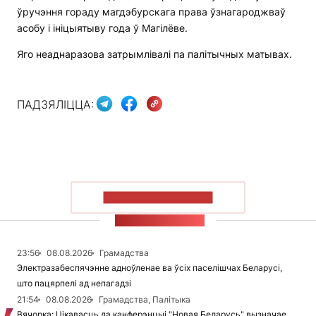
ўручэння гораду магдэбурскага права ўзнагароджваў
асобу і ініцыятыву года ў Магілёве.
Яго неаднаразова затрымлівалі па палітычных матывах.
ПАДЗЯЛІЦЦА:
ПАКАЗАЦЬ БОЛЬШ
СТУЖКА НАВІН
23:56
08.08.2026
Грамадства
Электразабеспячэнне адноўленае ва ўсіх паселішчах Беларусі,
што пацярпелі ад непагадзі
21:54
08.08.2026
Грамадства, Палітыка
Вячорка: Цікавасць да канферэнцыі "Новая Беларусь" вызначае