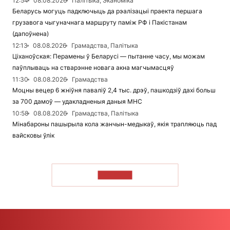
12:54
08.08.2026
Палітыка, Эканоміка
Беларусь могуць падключыць да рэалізацыі праекта першага
грузавога чыгуначнага маршруту паміж РФ і Пакістанам
(дапоўнена)
12:13
08.08.2026
Грамадства, Палітыка
Ціханоўская: Перамены ў Беларусі — пытанне часу, мы можам
паўплываць на стварэнне новага акна магчымасцяў
11:30
08.08.2026
Грамадства
Моцны вецер 6 жніўня паваліў 2,4 тыс. дрэў, пашкодзіў дахі больш
за 700 дамоў — удакладненыя даныя МНС
10:58
08.08.2026
Грамадства, Палітыка
Мінабароны пашырыла кола жанчын-медыкаў, якія трапляюць пад
вайсковы ўлік
ЧЫТАЦЬ