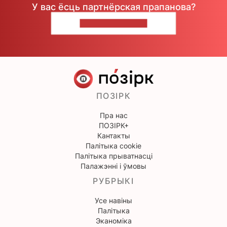
У вас ёсць партнёрская прапанова?
НАПІШЫЦЕ НАМ
ПОЗІРК
Пра нас
ПОЗІРК+
Кантакты
Палітыка cookie
Палітыка прыватнасці
Палажэнні і ўмовы
РУБРЫКІ
Усе навіны
Палітыка
Эканоміка