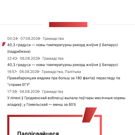
СТУЖКА НАВІН
00:24
07.08.2026
Грамадства
40,3 градуса — новы тэмпературны рэкорд жніўня ў Беларусі
(падрабязна)
22:42
06.08.2026
Грамадства
40,3 градуса — новы тэмпературны рэкорд жніўня ў Беларусі
19:57
06.08.2026
Грамадства, Палітыка
Правабаронцам вядома пра больш за 180 фактаў пераследу па
"справе ЕГУ"
17:36
06.08.2026
Грамадства
У ліпені ў Гродзенскай вобласці выпала паўтары месячныя нормы
ападкаў, у Гомельскай — менш за 60%
Падпісвайцеся