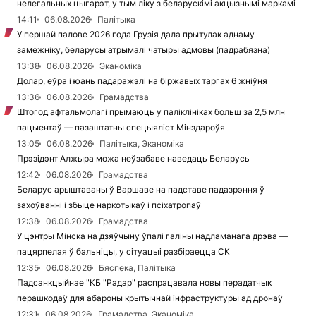
нелегальных цыгарэт, у тым ліку з беларускімі акцызнымі маркамі
14:11
06.08.2026
Палітыка
У першай палове 2026 года Грузія дала прытулак аднаму
замежніку, беларусы атрымалі чатыры адмовы (падрабязна)
13:38
06.08.2026
Эканоміка
Долар, еўра і юань падаражэлі на біржавых таргах 6 жніўня
13:36
06.08.2026
Грамадства
Штогод афтальмолагі прымаюць у паліклініках больш за 2,5 млн
пацыентаў — пазаштатны спецыяліст Мінздароўя
13:05
06.08.2026
Палітыка, Эканоміка
Прэзідэнт Алжыра можа неўзабаве наведаць Беларусь
12:42
06.08.2026
Грамадства
Беларус арыштаваны ў Варшаве на падставе падазрэння ў
захоўванні і збыце наркотыкаў і псіхатропаў
12:38
06.08.2026
Грамадства
У цэнтры Мінска на дзяўчыну ўпалі галіны надламанага дрэва —
пацярпелая ў бальніцы, у сітуацыі разбіраецца СК
12:35
06.08.2026
Бяспека, Палітыка
Падсанкцыйнае "КБ "Радар" распрацавала новы перадатчык
перашкодаў для абароны крытычнай інфраструктуры ад дронаў
12:31
06.08.2026
Грамадства, Эканоміка