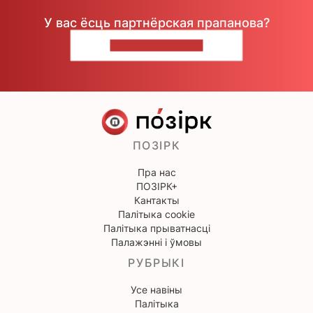
У вас ёсць партнёрская прапанова?
НАПІШЫЦЕ НАМ
ПОЗІРК
Пра нас
ПОЗІРК+
Кантакты
Палітыка cookie
Палітыка прыватнасці
Палажэнні і ўмовы
РУБРЫКІ
Усе навіны
Палітыка