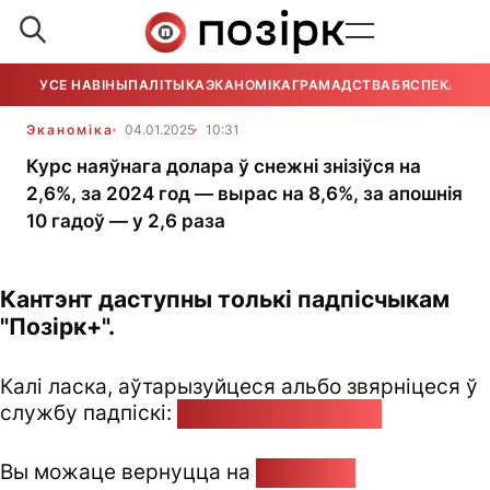
УСЕ НАВІНЫ
ПАЛІТЫКА
ЭКАНОМІКА
ГРАМАДСТВА
БЯСПЕКА
УСЕ
Эканоміка
04.01.2025
10:31
Курс наяўнага долара ў снежні знізіўся на
2,6%, за 2024 год — вырас на 8,6%, за апошнія
10 гадоў — у 2,6 раза
Кантэнт даступны толькі падпісчыкам
"Позірк+".
Калі ласка, аўтарызуйцеся альбо звярніцеся ў
службу падпіскі:
pozirk@pozirk.online
Вы можаце вернуцца на
Галоўную