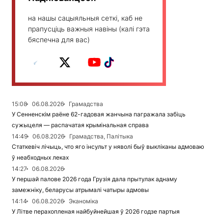
на нашы сацыяльныя сеткі, каб не
прапусціць важныя навіны (калі гэта
бяспечна для вас)
15:08
06.08.2026
Грамадства
У Сенненскім раёне 62-гадовая жанчына пагражала забіць
сужыцеля — распачатая крымінальная справа
14:49
06.08.2026
Грамадства, Палітыка
Статкевіч лічыць, что яго інсульт у няволі быў выкліканы адмоваю
ў неабходных леках
14:27
06.08.2026
У першай палове 2026 года Грузія дала прытулак аднаму
замежніку, беларусы атрымалі чатыры адмовы
14:14
06.08.2026
Эканоміка
У Літве перахопленая найбуйнейшая ў 2026 годзе партыя