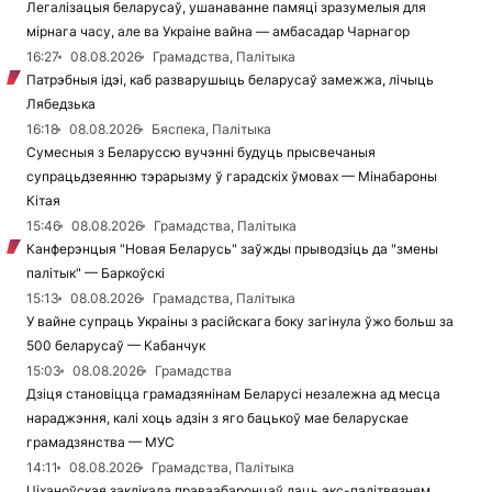
Легалізацыя беларусаў, ушанаванне памяці зразумелыя для
мірнага часу, але ва Украіне вайна — амбасадар Чарнагор
16:27
08.08.2026
Грамадства, Палітыка
Патрэбныя ідэі, каб разварушыць беларусаў замежжа, лічыць
Лябедзька
16:18
08.08.2026
Бяспека, Палітыка
Сумесныя з Беларуссю вучэнні будуць прысвечаныя
супрацьдзеянню тэрарызму ў гарадскіх ўмовах — Мінабароны
Кітая
15:46
08.08.2026
Грамадства, Палітыка
Канферэнцыя "Новая Беларусь" заўжды прыводзіць да "змены
палітык" — Баркоўскі
15:13
08.08.2026
Грамадства, Палітыка
У вайне супраць Украіны з расійскага боку загінула ўжо больш за
500 беларусаў — Кабанчук
15:03
08.08.2026
Грамадства
Дзіця становіцца грамадзянінам Беларусі незалежна ад месца
нараджэння, калі хоць адзін з яго бацькоў мае беларускае
грамадзянства — МУС
14:11
08.08.2026
Грамадства, Палітыка
Ціханоўская заклікала праваабаронцаў даць экс-палітвязням