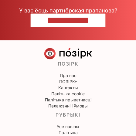
У вас ёсць партнёрская прапанова?
НАПІШЫЦЕ НАМ
ПОЗІРК
Пра нас
ПОЗІРК+
Кантакты
Палітыка cookie
Палітыка прыватнасці
Палажэнні і ўмовы
РУБРЫКІ
Усе навіны
Палітыка