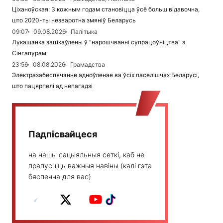
Ціханоўская: З кожным годам становіцца ўсё больш відавочна,
што 2020-ты незваротна змяніў Беларусь
09:07
09.08.2026
Палітыка
Лукашэнка зацікаўлены ў "нарошчванні супрацоўніцтва" з
Сінгапурам
23:56
08.08.2026
Грамадства
Электразабеспячэнне адноўленае ва ўсіх паселішчах Беларусі,
што пацярпелі ад непагадзі
Падпісвайцеся
на нашы сацыяльныя сеткі, каб не
прапусціць важныя навіны (калі гэта
бяспечна для вас)