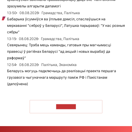
зразумелы алгарытм дапамогі
13:50
08.08.2026
Грамадства, Палітыка
Бабарыка ўсумніўся ва ўплыве дэмсіл, спаслаўшыся на
меркаванні "сяброў у Беларусі", Латушка парыраваў: "У нас розныя
сябры"
13:15
08.08.2026
Грамадства, Палітыка
Севярынец: Трэба мець каманды, гатовыя пры магчымасці
правесці ў рэгіёнах Беларусі "ад акцый і новых вырабаў да
рэформаў"
12:54
08.08.2026
Палітыка, Эканоміка
Беларусь могуць падключыць да рэалізацыі праекта першага
грузавога чыгуначнага маршруту паміж РФ і Пакістанам
(дапоўнена)
ЧЫТАЦЬ