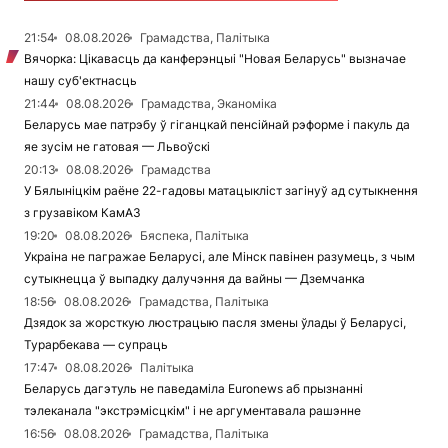
21:54
08.08.2026
Грамадства, Палітыка
Вячорка: Цікавасць да канферэнцыі "Новая Беларусь" вызначае
нашу суб'ектнасць
21:44
08.08.2026
Грамадства, Эканоміка
Беларусь мае патрэбу ў гіганцкай пенсійнай рэформе і пакуль да
яе зусім не гатовая — Львоўскі
20:13
08.08.2026
Грамадства
У Бялыніцкім раёне 22-гадовы матацыкліст загінуў ад сутыкнення
з грузавіком КамАЗ
19:20
08.08.2026
Бяспека, Палітыка
Украіна не пагражае Беларусі, але Мінск павінен разумець, з чым
сутыкнецца ў выпадку далучэння да вайны — Дземчанка
18:56
08.08.2026
Грамадства, Палітыка
Дзядок за жорсткую люстрацыю пасля змены ўлады ў Беларусі,
Турарбекава — супраць
17:47
08.08.2026
Палітыка
Беларусь дагэтуль не паведаміла Euronews аб прызнанні
тэлеканала "экстрэмісцкім" і не аргументавала рашэнне
16:56
08.08.2026
Грамадства, Палітыка