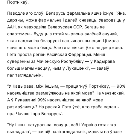
Портнікаў.
Паводле яго слоў, Беларусь фармальна яшчэ існуе. “Яна,
дарэчы, можа фармальна і далей існаваць. Уваходзіць у
ААН, як уваходзіла Беларуская ССР. Бегаць яе
спартсмены будуць з гэтай чырвона-зялёнай анучай,
якая падмяніла беларускі нацыянальны сцяг. Ці мала
яшчэ што можа быць. Але гэта ніякая ўжо не дзяржава.
Гэта проста рэгіён Расійскай Федэрацыі. Менш
суверэнны за Чачэнскую Рэспубліку — у Кадырава
больш магчымасцяў, чым у Лукашэнкі“, — заявіў
палітаглядальнік.
“У Кадырава, між іншым, — працягнуў Портнікаў, — 90%
насельніцтва размаўляюць на якой мове? На чачэнскай.
А ў Лукашэнкі 99% насельніцтва на якой мове
размаўляюць? На рускай. Гэта ўсё, што трэба ведаць
пра Чачню і пра Беларусь“.
“Ну і яны, натуральна, хочуць, каб і Украіна гэтак жа
выглядала“, — заявіў палітаглядальнік, маючы на ўвазе