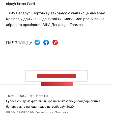
кіраўніцтва Расіі.
Тэму Беларусі Портнікаў закрануў у кантэксце намераў
Крамля ў дачыненні да Украіны і магчымай ролі ў вайне
абранага прэзідэнта ЗША Дональда Трампа.
ПАДЗЯЛІЦЦА:
ПАКАЗАЦЬ БОЛЬШ
СТУЖКА НАВІН
11:16
09.08.2026
Палітыка
Еўрасаюз і дэмакратычныя краіны выказваюць салідарнасць з
беларусамі з нагоды гадавіны выбараў-2020
09:56
09.08.2026
Грамадства, Палітыка