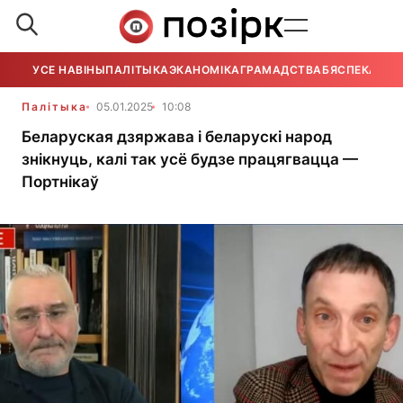
УСЕ НАВІНЫ
ПАЛІТЫКА
ЭКАНОМІКА
ГРАМАДСТВА
БЯСПЕКА
УСЕ
Палітыка
05.01.2025
10:08
Беларуская дзяржава і беларускі народ
знікнуць, калі так усё будзе працягвацца —
Портнікаў