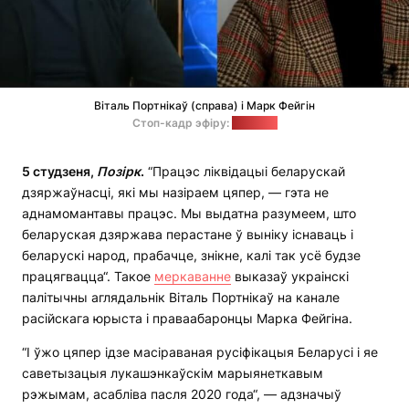
Віталь Портнікаў (справа) і Марк Фейгін
Стоп-кадр эфіру:
"Позірк"
5 студзеня,
Позірк
.
“Працэс ліквідацыі беларускай
дзяржаўнасці, які мы назіраем цяпер, — гэта не
аднамомантавы працэс. Мы выдатна разумеем, што
беларуская дзяржава перастане ў выніку існаваць і
беларускі народ, прабачце, знікне, калі так усё будзе
працягвацца“. Такое
меркаванне
выказаў украінскі
палітычны аглядальнік Віталь Портнікаў на канале
расійскага юрыста і праваабаронцы Марка Фейгіна.
“І ўжо цяпер ідзе масіраваная русіфікацыя Беларусі і яе
саветызацыя лукашэнкаўскім марыянеткавым
рэжымам, асабліва пасля 2020 года“, — адзначыў