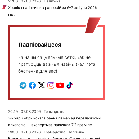
21:08
07.08.2026
Палітыка
Хроніка палітычных рэпрэсій за 6–7 жніўня 2026
года
Падпісвайцеся
на нашы сацыяльныя сеткі, каб не
прапусціць важныя навіны (калі гэта
бяспечна для вас)
20:15
07.08.2026
Грамадства
Жыхар Кобрынскага раёна памёр ад перадазіроўкі
алкаголю — экспертыза паказала 7,2 праміле
19:39
07.08.2026
Грамадства, Палітыка
Беларускаму актывісту Аляксею Францкевічу, які