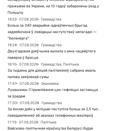
пражывае ва Украіне, на 10 гадоў забаронены ўезд у
Польшчу
19:22
07.08.2026
Грамадства
Больш за 340 аварыйна-аднаўленчых брыгад
задзейнічана ў ліквідацыі наступстваў непагадзі —
"Белэнерга"
18:24
07.08.2026
Грамадства
Двухгадовая дзяўчынка выпала з акна чацвёртага
паверха ў Брэсце
18:10
07.08.2026
Грамадства, Палітыка
За тыдзень для дзяцей палітвязняў сабрана амаль
палова заяўленай сумы
17:47
07.08.2026
Эканоміка
Лукашэнка: Стрымліванне цэн і інфляцыі застаецца
за ўрадам
17:30
07.08.2026
Грамадства
За восем дзён у міліцыю паступіла больш за 2,5 тыс.
паведамленняў аб званках тэлефонных махляроў
17:15
07.08.2026
Палітыка
Вайскова-палітычнае кіраўніцтва Беларусі будзе