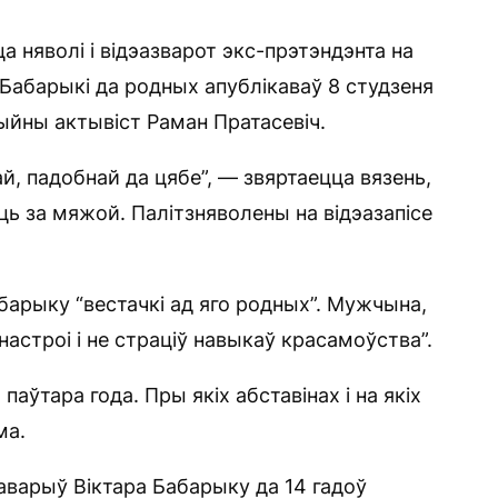
 няволі і відэазварот экс-прэтэндэнта на
а Бабарыкі да родных апублікаваў 8 студзеня
йны актывіст Раман Пратасевіч.
й, падобнай да цябе”, — звяртаецца вязень,
вуць за мяжой. Палітзняволены на відэазапісе
барыку “вестачкі ад яго родных”. Мужчына,
астроі і не страціў навыкаў красамоўства”.
аўтара года. Пры якіх абставінах і на якіх
ма.
аварыў Віктара Бабарыку да 14 гадоў