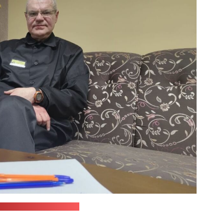
рам-канала Пратасевіча