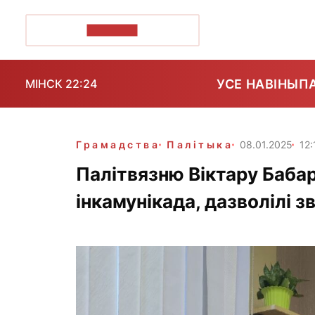
ПОЗІРК+
УСЕ НАВІНЫ
П
МІНСК 22:24
Грамадства
Палітыка
08.01.2025
12:
Палітвязню Віктару Бабар
інкамунікада, дазволілі 