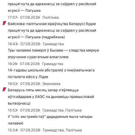
прыцягнута да адказнасці за саўдзел у расійскай
агрэсіі — Латушка
17:07
07.08.2026
Палітыка
Вайскова-палітычнае кіраўніцтва Беларусі будзе
прыцягнута да адказнасці за саўдзел у расійскай
агрэсіі — Латушка (падрабязна)
16:43
07.08.2026
Грамадства
Тры чалавекі памерлі ў Быхаве — следства мяркуе
атручэнне сурагатным алкаголем
16:26
07.08.2026
Грамадства
14-гадовы школьнік абстраляў з пнеўматычнага
пісталета кіёск у Лідзе
16:02
07.08.2026
Эканоміка
Беларусь пяты месяц запар з'яўляецца
аўтсайдарам у ЕАЭС па дынаміцы прамысловай
вытворчасці
15:53
07.08.2026
Грамадства, Палітыка
У "спіс экстрэмістаў" дададзеныя яшчэ чатыры
чалавекі
15:34
07.08.2026
Грамадства, Палітыка