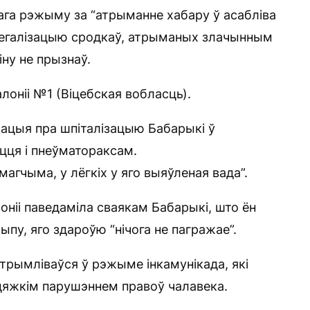
ага рэжыму за “атрыманне хабару ў асабліва
 “легалізацыю сродкаў, атрыманых злачынным
віну не прызнаў.
лоніі №1 (Віцебская вобласць).
рмацыя пра шпіталізацыю Бабарыкі ў
цця і пнеўматораксам.
агчыма, у лёгкіх у яго выяўленая вада”.
лоніі паведаміла сваякам Бабарыкі, што ён
ыпу, яго здароўю “нічога не пагражае”.
ўтрымліваўся ў рэжыме інкамунікада, які
цяжкім парушэннем правоў чалавека.