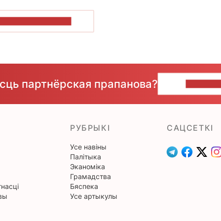
ПАКАЗАЦЬ БОЛЬШ
ёсць партнёрская прапанова?
НАПІШЫ
РУБРЫКІ
САЦСЕТКІ
Усе навіны
Палітыка
Эканоміка
Грамадства
насці
Бяспека
вы
Усе артыкулы