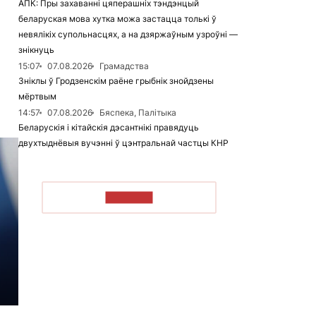
АПК: Пры захаванні цяперашніх тэндэнцый
беларуская мова хутка можа застацца толькі ў
невялікіх супольнасцях, а на дзяржаўным узроўні —
знікнуць
15:07
07.08.2026
Грамадства
Зніклы ў Гродзенскім раёне грыбнік знойдзены
мёртвым
14:57
07.08.2026
Бяспека, Палітыка
Беларускія і кітайскія дэсантнікі правядуць
двухтыднёвыя вучэнні ў цэнтральнай частцы КНР
ЧЫТАЦЬ