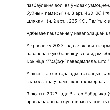
пазбаўлення волі ва ўмовах узмоцнен
буйным памеры” (ч. 3 арт. 430 КК) і
шляхам” (ч. 2 арт. . 235 КК). Палітык 
Адбывае пакаранне ў наваполацкай ка
У красавіку 2023 года з’явілася інфа
наваполацкую бальніцу са слядамі збі
Крыніца
“Позірку”
паведамляла, што “м
У ліпені таго ж года адміністрацыя ка
знаходзіцца ў памяшканні камернага т
З лютага 2023 года Віктар Бабарыка 
праваабарончая супольнасць лічыць 