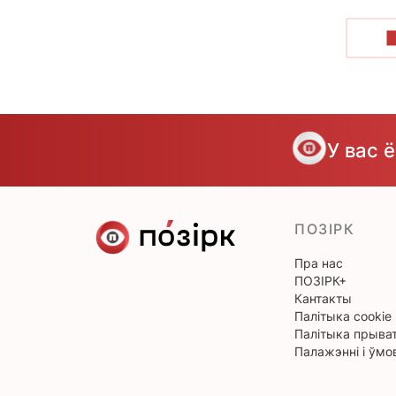
У вас 
ПОЗІРК
Пра нас
ПОЗІРК+
Кантакты
Палітыка cookie
Палітыка прыват
Палажэнні і ўмо