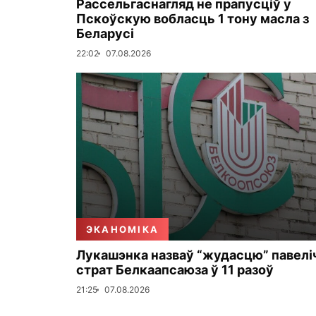
Рассельгаснагляд не прапусціў у
Пскоўскую вобласць 1 тону масла з
Беларусі
22:02
07.08.2026
ЭКАНОМІКА
Лукашэнка назваў “жудасцю” павелі
страт Белкаапсаюза ў 11 разоў
21:25
07.08.2026