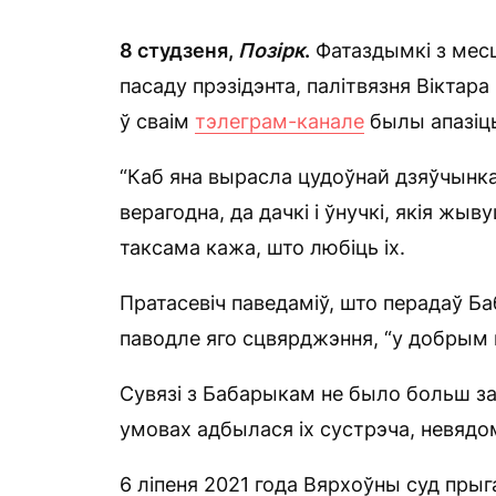
8 студзеня,
Позірк
.
Фатаздымкі з месца
пасаду прэзідэнта, палітвязня Віктар
ў сваім
тэлеграм-канале
былы апазіцы
“Каб яна вырасла цудоўнай дзяўчынка
верагодна, да дачкі і ўнучкі, якія жы
таксама кажа, што любіць іх.
Пратасевіч паведаміў, што перадаў Ба
паводле яго сцвярджэння, “у добрым н
Сувязі з Бабарыкам не было больш за п
умовах адбылася іх сустрэча, невядо
6 ліпеня 2021 года Вярхоўны суд прыг