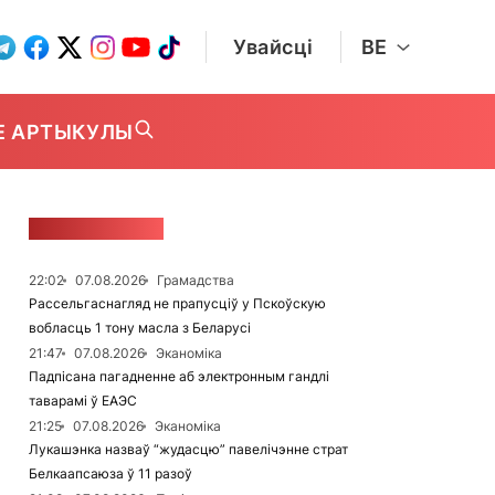
Увайсці
BE
Е АРТЫКУЛЫ
СТУЖКА НАВІН
22:02
07.08.2026
Грамадства
Рассельгаснагляд не прапусціў у Пскоўскую
вобласць 1 тону масла з Беларусі
21:47
07.08.2026
Эканоміка
Падпісана пагадненне аб электронным гандлі
таварамі ў ЕАЭС
21:25
07.08.2026
Эканоміка
Лукашэнка назваў “жудасцю” павелічэнне страт
Белкаапсаюза ў 11 разоў