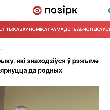
АЛІТЫКА
ЭКАНОМІКА
ГРАМАДСТВА
БЯСПЕКА
УС
11
ыку, які знаходзіўся ў рэжыме
звярнуцца да родных