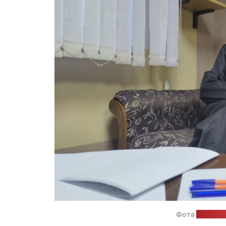
Фота
з тэлег