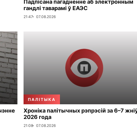
Падпісана пагадненне аб электронным
гандлі таварамі ў ЕАЭС
21:47
07.08.2026
ПАЛІТЫКА
чэнне
Хроніка палітычных рэпрэсій за 6–7 жні
2026 года
21:08
07.08.2026