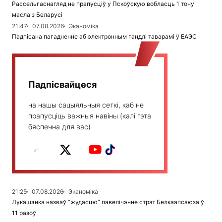
Рассельгаснагляд не прапусціў у Пскоўскую вобласць 1 тону
масла з Беларусі
21:47
07.08.2026
Эканоміка
Падпісана пагадненне аб электронным гандлі таварамі ў ЕАЭС
Падпісвайцеся
на нашы сацыяльныя сеткі, каб не
прапусціць важныя навіны (калі гэта
бяспечна для вас)
21:25
07.08.2026
Эканоміка
Лукашэнка назваў “жудасцю” павелічэнне страт Белкаапсаюза ў
11 разоў