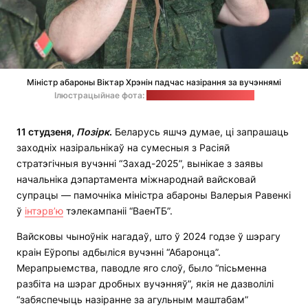
Міністр абароны Віктар Хрэнін падчас назірання за вучэннямі
Ілюстрацыйнае фота:
прэс-служба Мінабароны
11 студзеня,
Позірк
.
Беларусь яшчэ думае, ці запрашаць
заходніх назіральнікаў на сумесныя з Расіяй
стратэгічныя вучэнні “Захад-2025”, вынікае з заявы
начальніка дэпартамента міжнароднай вайсковай
супрацы — памочніка міністра абароны Валерыя Равенкі
ў
інтэрв’ю
тэлекампаніі “ВаенТБ”.
Вайсковы чыноўнік нагадаў, што ў 2024 годзе ў шэрагу
краін Еўропы адбыліся вучэнні “Абаронца”.
Мерапрыемства, паводле яго слоў, было “пісьменна
разбіта на шэраг дробных вучэнняў”, якія не дазволілі
“забяспечыць назіранне за агульным маштабам”