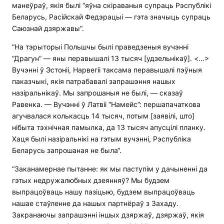
манеўраў, якія былі “яўна скіраваныя супраць Рэспублікі
Беларусь, Расійскай Федэрацыі — гэта значыць супраць
Саюзнай дзяржавы”.
“На тэрыторыі Польшчы былі праведзеныя вучэнні
“Драгун” — яны перавышалі 13 тысяч [удзельнікаў]. <…>
Вучэнні ў Эстоніі, Нарвегіі таксама перавышалі пэўныя
паказчыкі, якія патрабавалі запрашэння нашых
назіральнікаў. Мы запрошаныя не былі, — сказаў
Равенка. — Вучэнні ў Латвіі “Намейс”: першапачаткова
агучвалася колькасць 14 тысяч, потым [заявілі, што]
нібыта тэхнічная памылка, да 13 тысяч апусцілі планку.
Хаця былі назіральнікі на гэтым вучэнні, Рэспубліка
Беларусь запрошаная не была“.
“Заканамернае пытанне: як мы паступім у дачыненні да
гэтых недружалюбных дзеянняў? Мы будзем
выпрацоўваць нашу пазіцыю, будзем выпрацоўваць
нашае стаўленне да нашых партнёраў з Захаду.
Закранаючы запрашэнні іншых дзяржаў, дзяржаў, якія