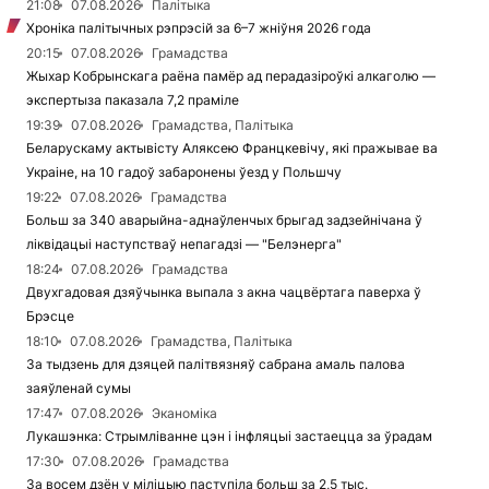
21:08
07.08.2026
Палітыка
Хроніка палітычных рэпрэсій за 6–7 жніўня 2026 года
20:15
07.08.2026
Грамадства
Жыхар Кобрынскага раёна памёр ад перадазіроўкі алкаголю —
экспертыза паказала 7,2 праміле
19:39
07.08.2026
Грамадства, Палітыка
Беларускаму актывісту Аляксею Францкевічу, які пражывае ва
Украіне, на 10 гадоў забаронены ўезд у Польшчу
19:22
07.08.2026
Грамадства
Больш за 340 аварыйна-аднаўленчых брыгад задзейнічана ў
ліквідацыі наступстваў непагадзі — "Белэнерга"
18:24
07.08.2026
Грамадства
Двухгадовая дзяўчынка выпала з акна чацвёртага паверха ў
Брэсце
18:10
07.08.2026
Грамадства, Палітыка
За тыдзень для дзяцей палітвязняў сабрана амаль палова
заяўленай сумы
17:47
07.08.2026
Эканоміка
Лукашэнка: Стрымліванне цэн і інфляцыі застаецца за ўрадам
17:30
07.08.2026
Грамадства
За восем дзён у міліцыю паступіла больш за 2,5 тыс.