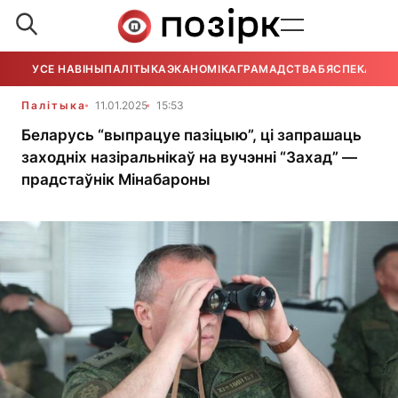
УСЕ НАВІНЫ
ПАЛІТЫКА
ЭКАНОМІКА
ГРАМАДСТВА
БЯСПЕКА
УСЕ
Палітыка
11.01.2025
15:53
Беларусь “выпрацуе пазіцыю”, ці запрашаць
заходніх назіральнікаў на вучэнні “Захад” —
прадстаўнік Мінабароны