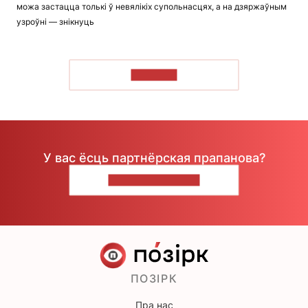
можа застацца толькі ў невялікіх супольнасцях, а на дзяржаўным
узроўні — знікнуць
ЧЫТАЦЬ
У вас ёсць партнёрская прапанова?
НАПІШЫЦЕ НАМ
ПОЗІРК
Пра нас