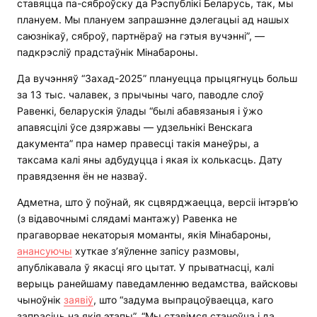
ставяцца па-сяброўску да Рэспублікі Беларусь, так, мы
плануем. Мы плануем запрашэнне дэлегацыі ад нашых
саюзнікаў, сяброў, партнёраў на гэтыя вучэнні”, —
падкрэсліў прадстаўнік Мінабароны.
Да вучэнняў “Захад-2025” плануецца прыцягнуць больш
за 13 тыс. чалавек, з прычыны чаго, паводле слоў
Равенкі, беларускія ўлады “былі абавязаныя і ўжо
апавясцілі ўсе дзяржавы — удзельнікі Венскага
дакумента” пра намер правесці такія манеўры, а
таксама калі яны адбудуцца і якая іх колькасць. Дату
правядзення ён не назваў.
Адметна, што ў поўнай, як сцвярджаецца, версіі інтэрв’ю
(з відавочнымі слядамі мантажу) Равенка не
прагаворвае некаторыя моманты, якія Мінабароны,
анансуючы
хуткае з’яўленне запісу размовы,
апублікавала ў якасці яго цытат. У прыватнасці, калі
верыць ранейшаму паведамленню ведамства, вайсковы
чыноўнік
заявіў
, што “задума выпрацоўваецца, каго
запрасіць на якія этапы”. “Мы ставімся станоўча і да