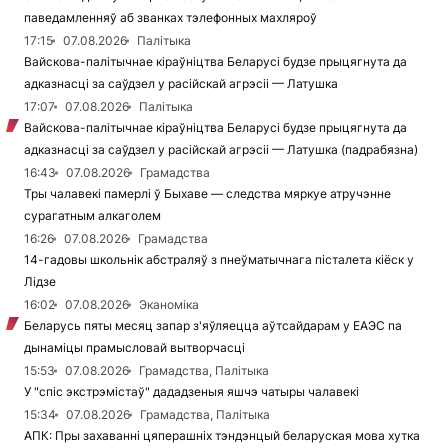
паведамленняў аб званках тэлефонных махляроў
17:15
07.08.2026
Палітыка
Вайскова-палітычнае кіраўніцтва Беларусі будзе прыцягнута да
адказнасці за саўдзел у расійскай агрэсіі — Латушка
17:07
07.08.2026
Палітыка
Вайскова-палітычнае кіраўніцтва Беларусі будзе прыцягнута да
адказнасці за саўдзел у расійскай агрэсіі — Латушка (падрабязна)
16:43
07.08.2026
Грамадства
Тры чалавекі памерлі ў Быхаве — следства мяркуе атручэнне
сурагатным алкаголем
16:26
07.08.2026
Грамадства
14-гадовы школьнік абстраляў з пнеўматычнага пісталета кіёск у
Лідзе
16:02
07.08.2026
Эканоміка
Беларусь пяты месяц запар з'яўляецца аўтсайдарам у ЕАЭС па
дынаміцы прамысловай вытворчасці
15:53
07.08.2026
Грамадства, Палітыка
У "спіс экстрэмістаў" дададзеныя яшчэ чатыры чалавекі
15:34
07.08.2026
Грамадства, Палітыка
АПК: Пры захаванні цяперашніх тэндэнцый беларуская мова хутка