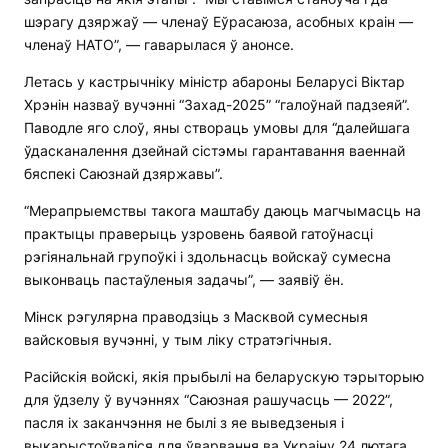
шэрагу дзяржаў — членаў Еўрасаюза, асобных краін —
членаў НАТО”, — гаварылася ў анонсе.
Летась у кастрычніку міністр абароны Беларусі Віктар
Хрэнін назваў вучэнні “Захад-2025” “галоўнай падзеяй”.
Паводле яго слоў, яны створаць умовы для “далейшага
ўдасканалення дзейнай сістэмы гарантавання ваеннай
бяспекі Саюзнай дзяржавы”.
“Мерапрыемствы такога маштабу даюць магчымасць на
практыцы праверыць узровень баявой гатоўнасці
рэгіянальнай групоўкі і здольнасць войскаў сумесна
выконваць пастаўленыя задачы”, — заявіў ён.
Мінск рэгулярна праводзіць з Масквой сумесныя
вайсковыя вучэнні, у тым ліку стратэгічныя.
Расійскія войскі, якія прыбылі на беларускую тэрыторыю
для ўдзелу ў вучэннях “Саюзная рашучасць — 2022”,
пасля іх заканчэння не былі з яе выведзеныя і
выкарыстоўваліся для ўварвання ва Украіну 24 лютага