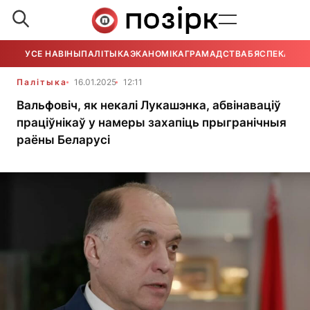
УСЕ НАВІНЫ
ПАЛІТЫКА
ЭКАНОМІКА
ГРАМАДСТВА
БЯСПЕКА
УСЕ
Палітыка
16.01.2025
12:11
Вальфовіч, як некалі Лукашэнка, абвінаваціў
праціўнікаў у намеры захапіць прыгранічныя
раёны Беларусі