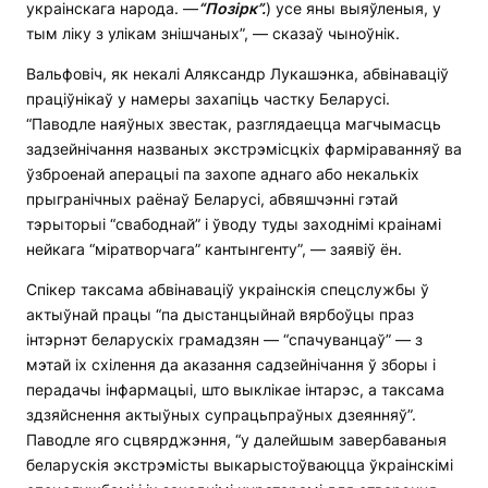
украінскага народа. —
“Позірк”.
) усе яны выяўленыя, у
тым ліку з улікам знішчаных”, — сказаў чыноўнік.
Вальфовіч, як некалі Аляксандр Лукашэнка, абвінаваціў
праціўнікаў у намеры захапіць частку Беларусі.
“Паводле наяўных звестак, разглядаецца магчымасць
задзейнічання названых экстрэмісцкіх фарміраванняў ва
ўзброенай аперацыі па захопе аднаго або некалькіх
прыгранічных раёнаў Беларусі, абвяшчэнні гэтай
тэрыторыі “свабоднай” і ўводу туды заходнімі краінамі
нейкага “міратворчага” кантынгенту”, — заявіў ён.
Спікер таксама абвінаваціў украінскія спецслужбы ў
актыўнай працы “па дыстанцыйнай вярбоўцы праз
інтэрнэт беларускіх грамадзян — “спачуванцаў” — з
мэтай іх схілення да аказання садзейнічання ў зборы і
перадачы інфармацыі, што выклікае інтарэс, а таксама
здзяйснення актыўных супрацьпраўных дзеянняў”.
Паводле яго сцвярджэння, “у далейшым завербаваныя
беларускія экстрэмісты выкарыстоўваюцца ўкраінскімі