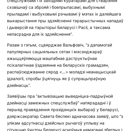
спецслужбамі і іх заходнімі куратарамі для стварэння
сховішчаў са зброяй і боепрыпасамі, выбухнымі
прыладамі і выбуховымі рэчывамі ў мэтах іх далейшага
выкарыстання пры здзяйсненні тэрарыстычных нападаў
і дыверсій на тэрыторыі Беларусі і Расіі, а таксама
непасрэдна для іх здзяйснення”.
Разам з гэтым, сцвярджае Вальфовіч, “з дапамогай
папулярных сацыяльных сетак і мэсэнджараў
ажыццяўляюцца маштабнае дэструктыўнае
псіхалагічнае ўздзеянне на беларускіх грамадзян,
распаўсюджванне сярод <…> моладзі неанацысцкай
ідэалогіі, спробы ўцягнуць яе ў супрацьпраўную
дзейнасць”.
Заявіўшы пра “актывізацыю выведніцка-падрыўной
дзейнасці замежных спецслужбаў” напярэдадні і ў
перыяд правядзення прэзідэнцкіх выбараў у Беларусі,
дзяржсакратар Савета бяспекі адначасова заявіў, што “з
улікам адсутнасці дзейсных рычагоў уплыву на
сітуацыю ўнутры Беларусі асноўныя намаганні збеглых і