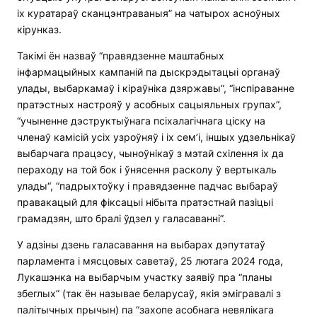
іх куратараў сканцэнтраваныя” на чатырох асноўных
кірунказ.
Такімі ён назваў “правядзенне маштабных
інфармацыйных кампаній па дыскрэдытацыі органаў
улады, выбаркамаў і кіраўніка дзяржавы”, “інспіраванне
пратэстных настрояў у асобных сацыяльных групах”,
“учыненне дэструктыўнага псіхалагічнага ціску на
членаў камісій усіх узроўняў і іх сем’і, іншых удзельнікаў
выбарчага працэсу, чыноўнікаў з мэтай схілення іх да
пераходу на той бок і ўнясення расколу ў вертыкаль
улады“, “падрыхтоўку і правядзенне падчас выбараў
правакацый для фіксацыі нібыта пратэстнай пазіцыі
грамадзян, што бралі ўдзел у галасаванні”.
У адзіны дзень галасавання на выбарах дэпутатаў
парламента і мясцовых саветаў, 25 лютага 2024 года,
Лукашэнка на выбарчым участку заявіў пра “планы
збеглых” (так ён называе беларусаў, якія эмігравалі з
палітычных прычын) па “захопе асобнага невялікага