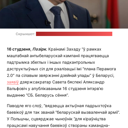
Скрыншот:
архіўны відэазапіс тэлеканала "Беларусь 1"
16 студзеня,
Позірк
.
Краінамі Захаду “ў рамках
маштабнай антыбеларускай кампаніі працягваецца
падтрымка збеглых і іншых падкантрольных
дэструктыўных сіл для рэалізацыі імі “плана Перамога
2.0″ па сілавым звяржэнні дзейнай улады” ў Беларусі,
заявіў
дзяржсакратар Савета бяспекі Аляксандр
Вальфовіч у апублікаваным 16 студзеня інтэрв’ю
выданню “СБ. Беларусь сёння”.
Паводле яго слоў, “вядзецца актыўная падрыхтоўка
баевікоў для так званай “беларускай вызваленчай арміі”.
У Польшчы, сцвярджае чыноўнік “для кіраўніцтва
працэсамі навучання баевікоў створаны камандна-