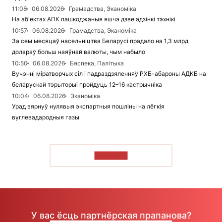
11:08
06.08.2026
Грамадства, Эканоміка
На аб'ектах АПК пашкоджаныя яшчэ дзве адзінкі тэхнікі
10:57
06.08.2026
Грамадства, Эканоміка
За сем месяцаў насельніцтва Беларусі прадало на 1,3 млрд
долараў больш наяўнай валюты, чым набыло
10:50
06.08.2026
Бяспека, Палітыка
Вучэнні міратворчых сіл і падраздзяленняў РХБ-абароны АДКБ на
беларускай тэрыторыі пройдуць 12–16 кастрычніка
10:04
06.08.2026
Эканоміка
Урад вярнуў нулявыя экспартныя пошліны на лёгкія
вуглевадародныя газы
ЧЫТАЦЬ
У вас ёсць партнёрская прапанова?