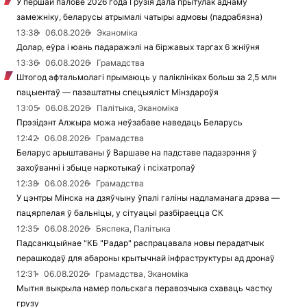
У першай палове 2026 года Грузія дала прытулак аднаму
замежніку, беларусы атрымалі чатыры адмовы (падрабязна)
13:38
06.08.2026
Эканоміка
Долар, еўра і юань падаражэлі на біржавых таргах 6 жніўня
13:36
06.08.2026
Грамадства
Штогод афтальмолагі прымаюць у паліклініках больш за 2,5 млн
пацыентаў — пазаштатны спецыяліст Мінздароўя
13:05
06.08.2026
Палітыка, Эканоміка
Прэзідэнт Алжыра можа неўзабаве наведаць Беларусь
12:42
06.08.2026
Грамадства
Беларус арыштаваны ў Варшаве на падставе падазрэння ў
захоўванні і збыце наркотыкаў і псіхатропаў
12:38
06.08.2026
Грамадства
У цэнтры Мінска на дзяўчыну ўпалі галіны надламанага дрэва —
пацярпелая ў бальніцы, у сітуацыі разбіраецца СК
12:35
06.08.2026
Бяспека, Палітыка
Падсанкцыйнае "КБ "Радар" распрацавала новы перадатчык
перашкодаў для абароны крытычнай інфраструктуры ад дронаў
12:31
06.08.2026
Грамадства, Эканоміка
Мытня выкрыла намер польскага перавозчыка схаваць частку
грузу