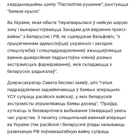
каардынацыйны цэнтр “Паспалітае рушэнне”; рыхтуецца
“баявое крыло”.
Ва Украіне, якая нібыта “ператварылася ў нейкую шэрую
зону і выкарыстоўваецца Захадам для вядзення проксі-
вайны” з Беларуссю і РФ, як сцвярджае Вальфовіч, “з
прыцягненнем адмыслоўцаў украінскіх і заходніх
спецслужбаў і спецпадраздзяленняў ажыццяўляецца
ваенна-дыверсійная падрыхтоўка членаў розных
экстрэмісцкіх фарміраванняў, якія складаюцца з
беларускіх радыкалаў”.
Дзяржсакратар Савета бяспекі заявіў, што “гэтыя
падраздзяленні задзейнічаюцца ў баявых аперацыях
УСУ супраць расійскіх войскаў, у якіх беларускія
экстрэмісты атрымліваюць баявы досвед”. “Праўда,
хуткасць іх беззваротнага выбывання (ліквідацыі) увесь
час узрастае. З пачатку спецыяльнай ваеннай аперацыі
ва Украіне (так расійскія і беларускія ўлады называюць
развязаную РФ поўнамаштабную вайну супраць