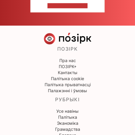
НАПІШЫЦЕ НАМ
ПОЗІРК
Пра нас
ПОЗІРК+
Кантакты
Палітыка cookie
Палітыка прыватнасці
Палажэнні і ўмовы
РУБРЫКІ
Усе навіны
Палітыка
Эканоміка
Грамадства