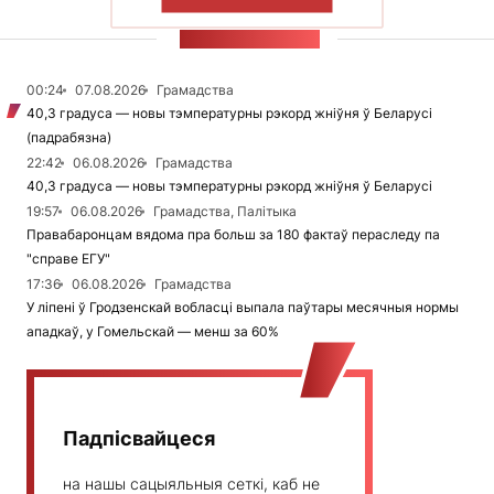
ПАКАЗАЦЬ БОЛЬШ
СТУЖКА НАВІН
00:24
07.08.2026
Грамадства
40,3 градуса — новы тэмпературны рэкорд жніўня ў Беларусі
(падрабязна)
22:42
06.08.2026
Грамадства
40,3 градуса — новы тэмпературны рэкорд жніўня ў Беларусі
19:57
06.08.2026
Грамадства, Палітыка
Правабаронцам вядома пра больш за 180 фактаў пераследу па
"справе ЕГУ"
17:36
06.08.2026
Грамадства
У ліпені ў Гродзенскай вобласці выпала паўтары месячныя нормы
ападкаў, у Гомельскай — менш за 60%
Падпісвайцеся
на нашы сацыяльныя сеткі, каб не