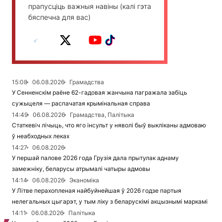
прапусціць важныя навіны (калі гэта
бяспечна для вас)
15:08
06.08.2026
Грамадства
У Сенненскім раёне 62-гадовая жанчына пагражала забіць
сужыцеля — распачатая крымінальная справа
14:49
06.08.2026
Грамадства, Палітыка
Статкевіч лічыць, что яго інсульт у няволі быў выкліканы адмоваю
ў неабходных леках
14:27
06.08.2026
У першай палове 2026 года Грузія дала прытулак аднаму
замежніку, беларусы атрымалі чатыры адмовы
14:14
06.08.2026
Эканоміка
У Літве перахопленая найбуйнейшая ў 2026 годзе партыя
нелегальных цыгарэт, у тым ліку з беларускімі акцызнымі маркамі
14:11
06.08.2026
Палітыка