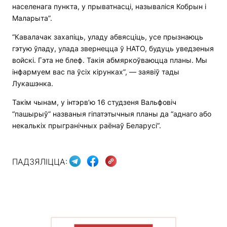
населенага пункта, у прыватнасці, называліся Кобрын і
Маларыта”.
“Кавалачак захапіць, уладу абвясціць, усе прызнаюць
гэтую ўладу, улада звернецца ў НАТО, будуць уведзеныя
войскі. Гэта не блеф. Такія абмяркоўваюцца планы. Мы
інфармуем вас па ўсіх кірунках”, — заявіў тады
Лукашэнка.
Такім чынам, у інтэрв’ю 16 студзеня Вальфовіч
“пашырыў” названыя гіпатэтычныя планы да “аднаго або
некалькіх прыгранічных раёнаў Беларусі”.
ПАДЗЯЛІЦЦА: