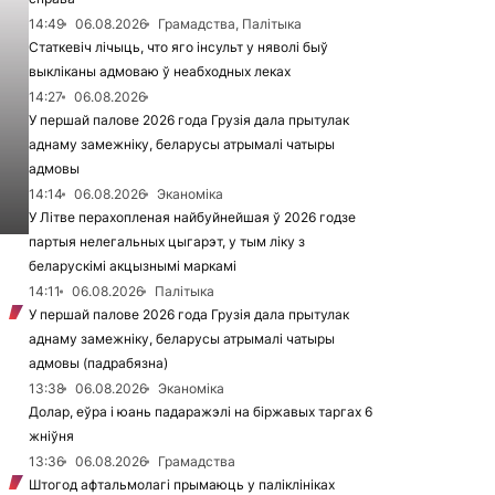
14:49
06.08.2026
Грамадства, Палітыка
Статкевіч лічыць, что яго інсульт у няволі быў
выкліканы адмоваю ў неабходных леках
14:27
06.08.2026
У першай палове 2026 года Грузія дала прытулак
аднаму замежніку, беларусы атрымалі чатыры
адмовы
14:14
06.08.2026
Эканоміка
У Літве перахопленая найбуйнейшая ў 2026 годзе
партыя нелегальных цыгарэт, у тым ліку з
беларускімі акцызнымі маркамі
14:11
06.08.2026
Палітыка
У першай палове 2026 года Грузія дала прытулак
аднаму замежніку, беларусы атрымалі чатыры
адмовы (падрабязна)
13:38
06.08.2026
Эканоміка
Долар, еўра і юань падаражэлі на біржавых таргах 6
жніўня
13:36
06.08.2026
Грамадства
Штогод афтальмолагі прымаюць у паліклініках