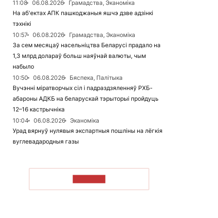
11:08
06.08.2026
Грамадства, Эканоміка
На аб'ектах АПК пашкоджаныя яшчэ дзве адзінкі
тэхнікі
10:57
06.08.2026
Грамадства, Эканоміка
За сем месяцаў насельніцтва Беларусі прадало на
1,3 млрд долараў больш наяўнай валюты, чым
набыло
10:50
06.08.2026
Бяспека, Палітыка
Вучэнні міратворчых сіл і падраздзяленняў РХБ-
абароны АДКБ на беларускай тэрыторыі пройдуць
12–16 кастрычніка
10:04
06.08.2026
Эканоміка
Урад вярнуў нулявыя экспартныя пошліны на лёгкія
вуглевадародныя газы
ЧЫТАЦЬ