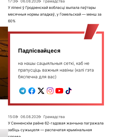
17:36
06.08.2026
Грамадства
У ліпені ў Гродзенскай вобласці выпала паўтары
месячныя нормы ападкаў, у Гомельскай — менш за
60%
Падпісвайцеся
на нашы сацыяльныя сеткі, каб не
прапусціць важныя навіны (калі гэта
бяспечна для вас)
15:08
06.08.2026
Грамадства
У Сенненскім раёне 62-гадовая жанчына пагражала
забіць сужыцеля — распачатая крымінальная
справа