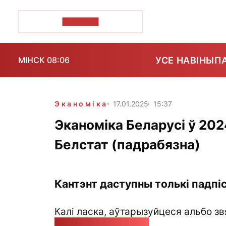
ПОЗІРК+
УСЕ НАВІНЫ
П
МІНСК 08:06
Эканоміка
17.01.2025
15:37
Эканоміка Беларусі ў 20
Белстат (падрабязна)
Кантэнт даступны толькі падпіс
Калі ласка, аўтарызуйцеся альбо зв
pozirk@pozirk.online