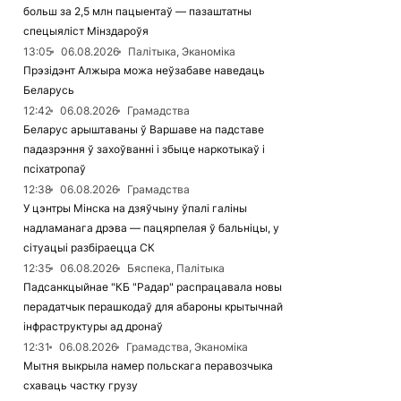
больш за 2,5 млн пацыентаў — пазаштатны
спецыяліст Мінздароўя
13:05
06.08.2026
Палітыка, Эканоміка
Прэзідэнт Алжыра можа неўзабаве наведаць
Беларусь
12:42
06.08.2026
Грамадства
Беларус арыштаваны ў Варшаве на падставе
падазрэння ў захоўванні і збыце наркотыкаў і
псіхатропаў
12:38
06.08.2026
Грамадства
У цэнтры Мінска на дзяўчыну ўпалі галіны
надламанага дрэва — пацярпелая ў бальніцы, у
сітуацыі разбіраецца СК
12:35
06.08.2026
Бяспека, Палітыка
Падсанкцыйнае "КБ "Радар" распрацавала новы
перадатчык перашкодаў для абароны крытычнай
інфраструктуры ад дронаў
12:31
06.08.2026
Грамадства, Эканоміка
Мытня выкрыла намер польскага перавозчыка
схаваць частку грузу