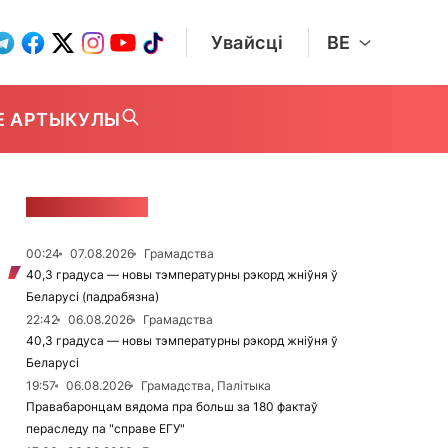
Увайсці
BE
Е АРТЫКУЛЫ
СТУЖКА НАВІН
00:24
07.08.2026
Грамадства
40,3 градуса — новы тэмпературны рэкорд жніўня ў
Беларусі (падрабязна)
22:42
06.08.2026
Грамадства
40,3 градуса — новы тэмпературны рэкорд жніўня ў
Беларусі
19:57
06.08.2026
Грамадства, Палітыка
Правабаронцам вядома пра больш за 180 фактаў
пераследу па "справе ЕГУ"