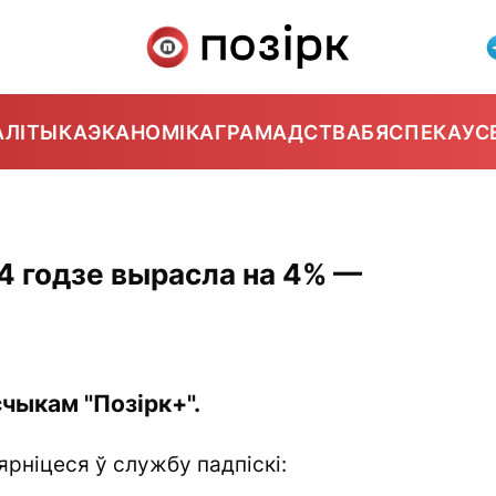
АЛІТЫКА
ЭКАНОМІКА
ГРАМАДСТВА
БЯСПЕКА
УС
24 годзе вырасла на 4% —
чыкам "Позірк+".
ярніцеся ў службу падпіскі: