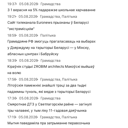
19:37
05.08.2026
Грамадства
З 1 верасня на 5% падаражэе школьнае харчаванне
19:21
05.08.2026
Грамадства, Палітыка
Сайт тэлеканала Euronews прызнаны ў Беларусі
"экстрэмісцкім"
18:59
05.08.2026
Палітыка
Грамадзяне РФ змогуць прагаласаваць на выбарах
у Дзярждуму на тэрыторыі Беларусі — у Мінску,
абласных цэнтрах і Бабруйску
18:39
05.08.2026
Грамадства
Кіраўнік студыі ZROBIM architects Макоўскі выйшаў
на волю
17:56
05.08.2026
Грамадства, Палітыка
Літоўскія памежнікі знайшлі трэці за два тыдні
падземны тунэль, які вядзе з тэрыторыі Беларусі
17:36
05.08.2026
Грамадства
Смяротнае ДТЗ у Светлагорскім раёне — загінулі
тры чалавекі, у тым ліку 11-гадовая дзяўчынка
17:19
05.08.2026
Грамадства, Палітыка
Мытня паведаміла пра затрыманне перавозчыка