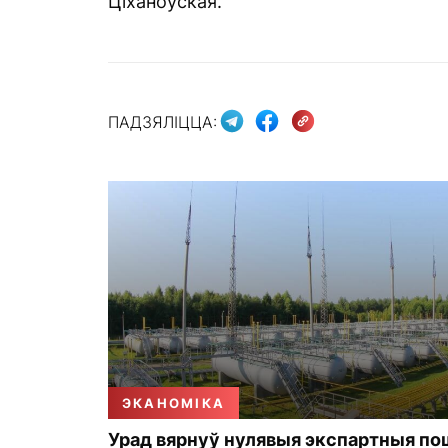
Ціханоўская.
ПАДЗЯЛІЦЦА:
ЭКАНОМІКА
Урад вярнуў нулявыя экспартныя по