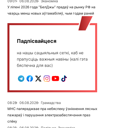
09:01
06.08.2026
Эканоміка
У ліпені 2026 года “БелДжы” прадаў на рынку РФ на
чвэрць менш новых аўтамабіляў, чым годам раней
Падпісвайцеся
на нашы сацыяльныя сеткі, каб не
прапусціць важныя навіны (калі гэта
бяспечна для вас)
08:28
06.08.2026
Грамадства
МНС папярэджвае пра небяспеку ўзнікнення лясных
пажараў і парушэння электразабеспячэння праз
спёку
08:25
06.08.2026
Палітыка, Эканоміка