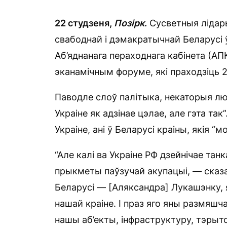
22 студзеня,
Позірк
.
Сусветныя лідар
свабоднай і дэмакратычнай Беларусі ў 
Аб’яднанага пераходнага кабінета (А
эканамічным форуме, які праходзіць 
Паводле слоў палітыка, некаторыя люд
Украіне як адзінае цэлае, але гэта так”
Украіне, ані ў Беларусі краіны, якія 
“Але калі ва Украіне РФ дзейнічае тан
прыкметы паўзучай акупацыі, — сказа
Беларусі — [Аляксандра] Лукашэнку, 
нашай краіне. І праз яго яны размя
нашы аб’екты, інфраструктуру, тэры