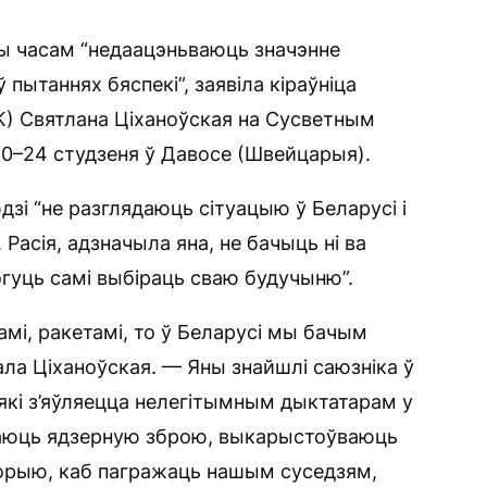
ы часам “недаацэньваюць значэнне
пытаннях бяспекі”, заявіла кіраўніца
ПК) Святлана Ціханоўская на Сусветным
20–24 студзеня ў Давосе (Швейцарыя).
зі “не разглядаюць сітуацыю ў Беларусі і
. Расія, адзначыла яна, не бачыць ні ва
“могуць самі выбіраць сваю будучыню”.
камі, ракетамі, то ў Беларусі мы бачым
ла Ціханоўская. — Яны знайшлі саюзніка ў
які з’яўляецца нелегітымным дыктатарам у
шчаюць ядзерную зброю, выкарыстоўваюць
торыю, каб пагражаць нашым суседзям,