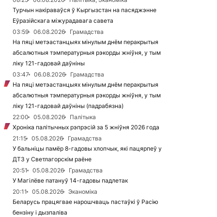
Турчын накіраваўся ў Кыргызстан на пасяджэнне
Еўразійскага міжурадавага савета
03:59
06.08.2026
Грамадства
На пяці метэастанцыях мінулым днём перакрытыя
абсалютныя тэмпературныя рэкорды жніўня, у тым
ліку 121-гадовай даўніны
03:47
06.08.2026
Грамадства
На пяці метэастанцыях мінулым днём перакрытыя
абсалютныя тэмпературныя рэкорды жніўня, у тым
ліку 121-гадовай даўніны (падрабязна)
22:00
05.08.2026
Палітыка
Хроніка палітычных рэпрэсій за 5 жніўня 2026 года
21:15
05.08.2026
Грамадства
У бальніцы памёр 8-гадовы хлопчык, які пацярпеў у
ДТЗ у Светлагорскім раёне
20:51
05.08.2026
Грамадства
У Магілёве патануў 14-гадовы падлетак
20:11
05.08.2026
Эканоміка
Беларусь працягвае нарошчваць пастаўкі ў Расію
бензіну і дызпаліва