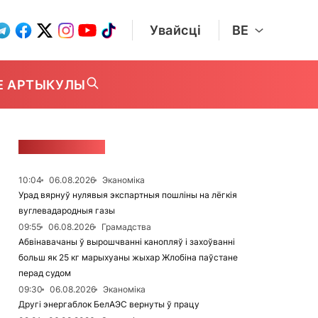
Увайсці
BE
Е АРТЫКУЛЫ
СТУЖКА НАВІН
10:04
06.08.2026
Эканоміка
Урад вярнуў нулявыя экспартныя пошліны на лёгкія
вуглевадародныя газы
09:55
06.08.2026
Грамадства
Абвінавачаны ў вырошчванні канопляў і захоўванні
больш як 25 кг марыхуаны жыхар Жлобіна паўстане
перад судом
09:30
06.08.2026
Эканоміка
Другі энергаблок БелАЭС вернуты ў працу