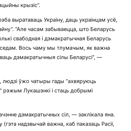
ацыйны крызіс”.
рэба выратаваць Украіну, даць украінцам усё,
айну”. “Але часам забываецца, што Беларусь
Толькі свабодная і дэмакратычная Беларусь
седам. Вось чаму мы тлумачым, як важна
ваць дэмакратычныя сілы Беларусі”, —
й, людзі ўжо чатыры гады “ахвяруюць
” рэжым Лукашэнкі і стаць добрымі
ачэнне дэмакратычных сіл, — заклікала яна.
 (гэта надзвычай важна, каб паказаць Расіі,