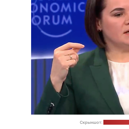
Скрыншот:
трансляцыя 