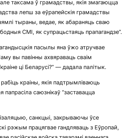
 але таксама ў грамадствы, якія змагаюцца
мадства лепш за еўрапейскія грамадствы
 зямлі тыраны, ведае, як абараняць сваю
бодныя СМІ, як супрацьстаяць прапагандзе”.
пагандысцкія пасылы яна ўжо атручвае
аму вы павінны ахвяраваць сваім
аіне ці Беларусі?” — дадала палітык.
 рабіць краіны, якія падтрымліваюць
 папрасіла саюзнікаў “заставацца
ізаляцыю, санкцыі, закрываючы ўсе
кі рэжым працягвае гандляваць з Еўропай,
вае расійскае войска таварамі ваеннага