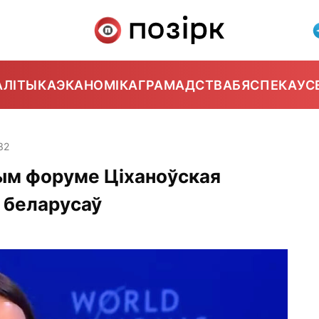
АЛІТЫКА
ЭКАНОМІКА
ГРАМАДСТВА
БЯСПЕКА
УС
32
ым форуме Ціханоўская
 беларусаў