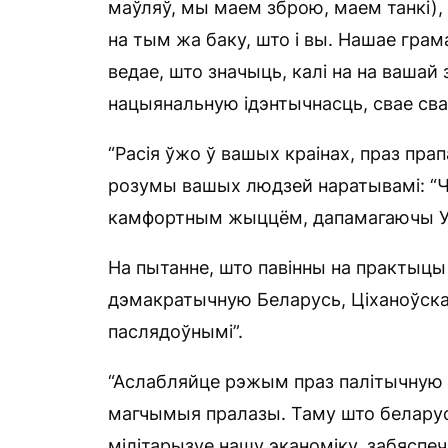
маўляў, мы маем зброю, маем танкі),
на тым жа баку, што і вы. Нашае гра
ведае, што значыць, калі на на вашай
нацыянальную ідэнтычнасць, свае сва
“Расія ўжо ў вашых краінах, праз пра
розумы вашых людзей наратывамі: “Ч
камфортным жыццём, дапамагаючы Укр
На пытанне, што павінны на практыцы
дэмакратычную Беларусь, Ціханоўская
паслядоўнымі”.
“Аслабляйце рэжым праз палітычную 
магчымыя пралазы. Таму што беларус
мілітарызуе нашу эканоміку, забяспеч