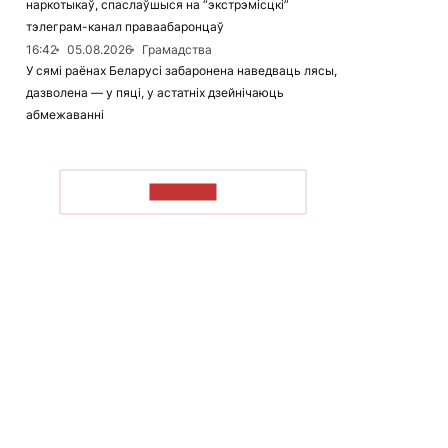
наркотыкаў, спаслаўшыся на “экстрэмісцкі”
тэлеграм-канал праваабаронцаў
16:42
05.08.2026
Грамадства
У сямі раёнах Беларусі забаронена наведваць лясы,
дазволена — у пяці, у астатніх дзейнічаюць
абмежаванні
ЧЫТАЦЬ