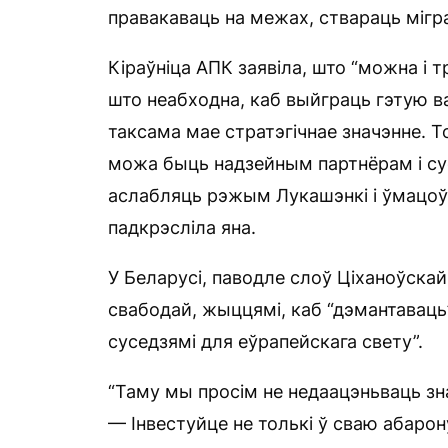
правакаваць на межах, ствараць мігр
Кіраўніца АПК заявіла, што “можна і т
што неабходна, каб выйграць гэтую в
таксама мае стратэгічнае значэнне. 
можа быць надзейным партнёрам і су
аслабляць рэжым Лукашэнкі і ўмацоў
падкрэсліла яна.
У Беларусі, паводле слоў Ціханоўска
свабодай, жыццямі, каб “дэмантаваць
суседзямі для еўрапейскага свету”.
“Таму мы просім не недаацэньваць зн
— Інвестуйце не толькі ў сваю абарону