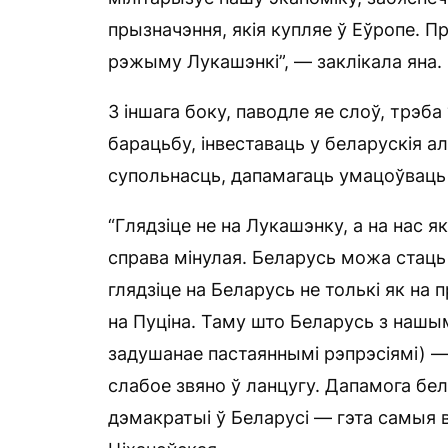
прызначэння, якія купляе ў Еўропе. 
рэжыму Лукашэнкі”, — заклікала яна.
З іншага боку, паводле яе слоў, трэба
барацьбу, інвеставаць у беларускія 
супольнасць, дапамагаць умацоўваць
“Глядзіце не на Лукашэнку, а на нас я
справа мінулая. Беларусь можа стаць
глядзіце на Беларусь не толькі як на 
на Пуціна. Таму што Беларусь з наш
задушанае пастаяннымі рэпрэсіямі) —
слабое звяно ў ланцугу. Дапамога бел
дэмакратыі ў Беларусі — гэта самыя в