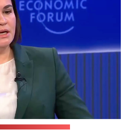
Сусветнага эканамічнага форуму