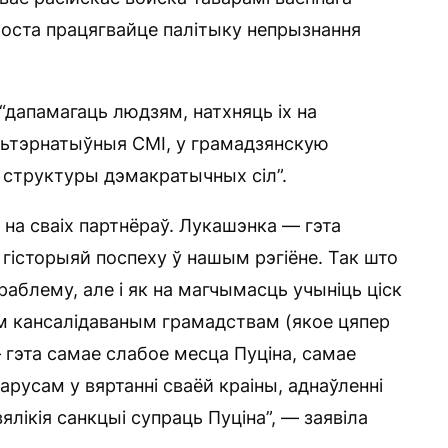
Проста працягвайце палітыку непрызнання
 “дапамагаць людзям, натхняць іх на
альтэрнатыўныя СМІ, у грамадзянскую
 структуры дэмакратычных сіл”.
к на сваіх партнёраў. Лукашэнка — гэта
 гісторыяй поспеху ў нашым рэгіёне. Так што
праблему, але і як на магчымасць учыніць ціск
ым кансалідаваным грамадствам (якое цяпер
 гэта самае слабое месца Пуціна, самае
арусам у вяртанні сваёй краіны, аднаўленні
ялікія санкцыі супраць Пуціна”, — заявіла