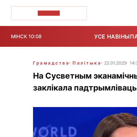
ПОЗІРК+
УСЕ НАВІНЫ
П
МІНСК 10:08
Грамадства
Палітыка
22.01.2025
14:
На Сусветным эканамічн
заклікала падтрымліваць