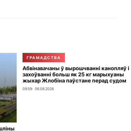
ГРАМАДСТВА
Абвінавачаны ў вырошчванні канопляў і
захоўванні больш як 25 кг марыхуаны
жыхар Жлобіна паўстане перад судом
09:55
06.08.2026
шліны