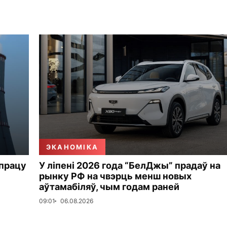
ЭКАНОМІКА
 працу
У ліпені 2026 года “БелДжы” прадаў на
рынку РФ на чвэрць менш новых
аўтамабіляў, чым годам раней
09:01
06.08.2026