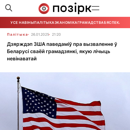
УСЕ НАВІНЫ
ПАЛІТЫКА
ЭКАНОМІКА
ГРАМАДСТВА
БЯСПЕКА
УСЕ
Палітыка
26.01.2025
21:20
Дзярждэп ЗША паведаміў пра вызваленне ў
Беларусі сваёй грамадзянкі, якую лічыць
невінаватай