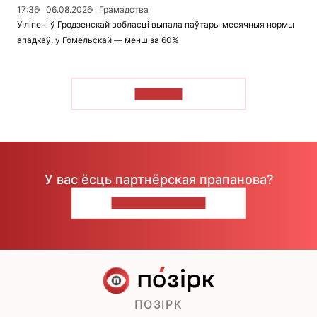
17:36
06.08.2026
Грамадства
У ліпені ў Гродзенскай вобласці выпала паўтары месячныя нормы
ападкаў, у Гомельскай — менш за 60%
ЧЫТАЦЬ
У вас ёсць партнёрская прапанова?
НАПІШЫЦЕ НАМ
ПОЗІРК