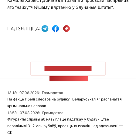
Камалы Харыс і Дональда Трампа з просьбай паспрыяць
яго “найхутчэйшаму вяртанню ў Злучаныя Штаты”.
ПАДЗЯЛІЦЦА:
ПАКАЗАЦЬ БОЛЬШ
СТУЖКА НАВІН
13:18
07.08.2026
Грамадства
Па факце гібелі слесара на рудніку "Беларуськалія" распачатая
крымінальная справа
12:53
07.08.2026
Грамадства
Фігуранты справы аб нявыплаце падаткаў у будаўніцтве
пералічылі 31,2 млн рублёў, просяць вызваліць ад адказнасці —
СК