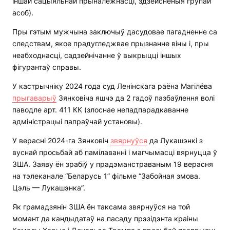
іншай сацыяльнай прыналежнасці, здзейсненыя групай
асоб).
Пры гэтым мужчына заключыў дасудовае пагадненне са
следствам, якое прадугледжвае прызнанне віны і, пры
неабходнасці, садзейнічанне ў выкрыцці іншых
фігурантаў справы.
У кастрычніку 2024 года суд Ленінскага раёна Магілёва
прыгаварыў
Зянковіча яшчэ да 2 гадоў пазбаўлення волі
паводле арт. 411 КК (злоснае непадпарадкаванне
адміністрацыі папраўчай установы).
У верасні 2024-га Зянковіч
звярнуўся
да Лукашэнкі з
вуснай просьбай аб памілаванні і магчымасці вярнуцца ў
ЗША. Заяву ён зрабіў у прадэманстраваным 19 верасня
на тэлеканале “Беларусь 1” фільме “Забойная змова.
Цэль — Лукашэнка”.
Як грамадзянін ЗША ён таксама звярнуўся на той
момант да кандыдатаў на пасаду прэзідэнта краіны