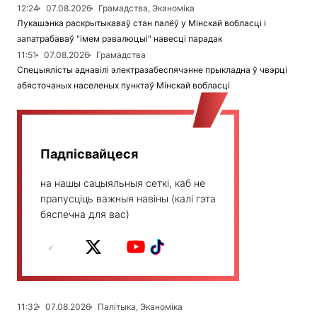
12:24
07.08.2026
Грамадства, Эканоміка
Лукашэнка раскрытыкаваў стан палёў у Мінскай вобласці і
запатрабаваў "імем рэвалюцыі" навесці парадак
11:51
07.08.2026
Грамадства
Спецыялісты аднавілі электразабеспячэнне прыкладна ў чвэрці
абясточаных населеных пунктаў Мінскай вобласці
Падпісвайцеся
на нашы сацыяльныя сеткі, каб не
прапусціць важныя навіны (калі гэта
бяспечна для вас)
11:32
07.08.2026
Палітыка, Эканоміка