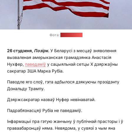
Фота:
pixabay.com
26 студзеня,
Позірк
.
У Беларусі з месцаў зняволення
вызваленая амерыканская грамадзянка Анастасія
Нухфер,
паведаміў
у сацыяльнай сетцы Х дзяржаўны
сакратар ЗША Марка Рубіа.
Паводле яго слоў, гэта адбылося дзякуючы прэзідэнту
Дональду Трампу.
Дзяржсакратар назваў Нуфер невінаватай.
Падрабязнасцяў Рубіа не паведаміў.
Інфармацыі пра гэтую жанчыну ў публічнай прасторы і ў
праваабаронцаў няма. Невядома, у сувязі з чым яна