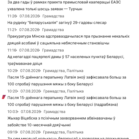
За два гады ў рамках праекта прамысловай кааперацыі ЕАЭС
ухвалена толькі шэсць заявак — Турчын
11:26
07.08.2026
Грамадства
На рудніку "Беларуськалія" загінуў 29-гадовы слесар
11:21
07.08.2026
Грамадства
Пракуратура Мінска адсправаздачылася пра прызнанне некалькіх
дзяцей асобамі ў сацыяльна небяспечным становішчы
11:16
07.08.2026
Грамадства
Ад непагадзі пацярпелі дамы ў 57 населеных пунктаў Беларусі,
траўмаванае дзіця
10:29
07.08.2026
Грамадства, Палітыка
Пасля 15-дзённага перапынку Латвія зноў зафіксавала больш за
100 спробаў парушэння мяжы з боку Беларусі
10:20
07.08.2026
Грамадства, Палітыка
Пасля 15-дзённага перапынку Латвія зноў зафіксавала больш за
100 спробаў парушэння мяжы з боку Беларусі (падрабязна)
10:03
07.08.2026
Грамадства
Жыхар Віцебска з псіхічным захворваннем абвінавачаны ў
забойстве 10-месячнай дзяўчынкі
09:19
07.08.2026
Грамадства, Палітыка
За сем месяцаў колькасць беларусаў з дазволам на пражыванне