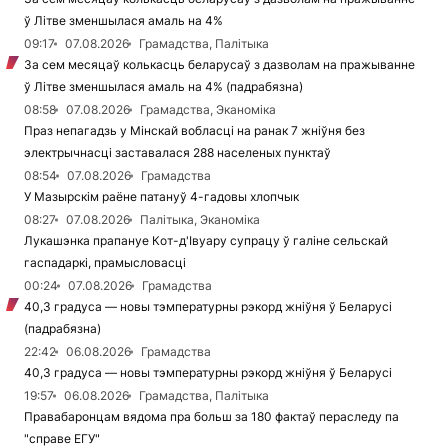
ў Літве зменшылася амаль на 4%
09:17
07.08.2026
Грамадства, Палітыка
За сем месяцаў колькасць беларусаў з дазволам на пражыванне
ў Літве зменшылася амаль на 4% (падрабязна)
08:58
07.08.2026
Грамадства, Эканоміка
Праз непагадзь у Мінскай вобласці на ранак 7 жніўня без
электрычнасці заставалася 288 населеных пунктаў
08:54
07.08.2026
Грамадства
У Мазырскім раёне патануў 4-гадовы хлопчык
08:27
07.08.2026
Палітыка, Эканоміка
Лукашэнка прапануе Кот-д'Івуару супрацу ў галіне сельскай
гаспадаркі, прамысловасці
00:24
07.08.2026
Грамадства
40,3 градуса — новы тэмпературны рэкорд жніўня ў Беларусі
(падрабязна)
22:42
06.08.2026
Грамадства
40,3 градуса — новы тэмпературны рэкорд жніўня ў Беларусі
19:57
06.08.2026
Грамадства, Палітыка
Правабаронцам вядома пра больш за 180 фактаў пераследу па
"справе ЕГУ"