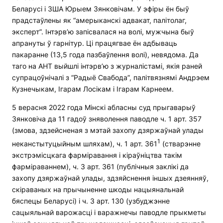
Беларусі і ЗША Юрыем Зянковічам. У эфіры ён быў
прадстаўлены як “амерыканскі адвакат, палітолаг,
эксперт”. Інтэрв’ю запісвалася на волі, мужчына быў
апрануты ў гарнітур. Ці працягвае ён адбываць
пакаранне (13,5 года пазбаўлення волі), невядома. Да
таго на АНТ выйшлі інтэрв’ю з журналістамі, якія раней
супрацоўнічалі з “Радыё Свабода”, палітвязнямі Андрэем
Кузнечыкам, Ігарам Лосікам і Ігарам Карнеем.
5 верасня 2022 года Мінскі абласны суд прыгаварыў
Зянковіча да 11 гадоў зняволення паводле ч. 1 арт. 357
(змова, здзейсненая з мэтай захопу дзяржаўнай улады
1
неканстытуцыйным шляхам), ч. 1 арт. 361
(стварэнне
экстрэмісцкага фарміравання і кіраўніцтва такім
фарміраваннем), ч. 3 арт. 361 (публічныя заклікі да
захопу дзяржаўнай улады, здзяйснення іншых дзеянняў,
скіраваных на прычыненне шкоды нацыянальнай
бяспецы Беларусі) і ч. 3 арт. 130 (узбуджэнне
сацыяльнай варожасці і варажнечы паводле прыкметы