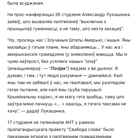
была асуджаная.
На прэс-канферэнцыі 26 студзеня Аляксандр Лукашэнка
заявіў, што вызваляе палітвязняў “выключна з
прынцыпаў гуманнасці, а не таму, што нехта захацеў”.
“Ну, просяць нас і Злучаныя Штаты Амерыкі, і іншыя. Яны
малайцы ў гэтым плане, яны абараняюць… У нас жа і
амерыканскія грамадзяне [у зняволенні] маюцца. Мы іх
чуем наўпрост, без усялякіх нашых “опаў”
(апазіцыянераў. —
“Позірк”.
) вядзем з імі дыялог. Я
думаю, і там, і тут людзі разумныя — дамовімся. Калі
яны там не забівалі ў нас, не гвалтавалі, мы разгледзім
гэтае пытанне, але калі яны груба парушылі
Крымінальны кодэкс, я не магу гэта зрабіць, таму што
заўтра мяне пачнуць <… > квасіць, я гэтага таксама не
хачу”, — дадаў Лукашэнка.
17 студзеня на тэлеканале АНТ у рамках
прапагандысцкага праекту “Свабода слова” было
паказанае інтэрв’ю з палітвязнем грамадзянінам