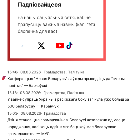
Падпісвайцеся
на нашы сацыяльныя сеткі, каб не
прапусціць важныя навіны (калі гэта
бяспечна для вас)
15:46
08.08.2026
Грамадства, Палітыка
Канферэнцыя "Новая Беларусь" заўжды прыводзіць да "змены
палітык" — Баркоўскі
15:13
08.08.2026
Грамадства, Палітыка
У вайне супраць Украіны з расійскага боку загінула ўжо больш за
500 беларусаў — Кабанчук
15:03
08.08.2026
Грамадства
Дзіця становіцца грамадзянінам Беларусі незалежна ад месца
нараджэння, калі хоць адзін з яго бацькоў мае беларускае
грамадзянства — МУС