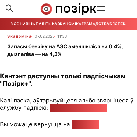
УСЕ НАВІНЫ
ПАЛІТЫКА
ЭКАНОМІКА
ГРАМАДСТВА
БЯСПЕКА
УСЕ
Эканоміка
07.02.2025
11:33
Запасы бензіну на АЗС зменшыліся на 0,4%,
дызпаліва — на 4,3%
Кантэнт даступны толькі падпісчыкам
"Позірк+".
Калі ласка, аўтарызуйцеся альбо звярніцеся ў
службу падпіскі:
pozirk@pozirk.online
Вы можаце вернуцца на
Галоўную