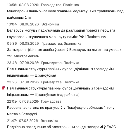
10:58
08.08.2026
Грамадства, Палітыка
Мінабароны пашырыла кола жанчын-медыкаў, якія трапляюць пад
вайсковы ўлік
10:04
08.08.2026
Эканоміка
Беларусь могуць падключыць да рэалізацыі праекта першага
грузавога чыгуначнага маршруту паміж РФ і Пакістанам
09:36
08.08.2026
Грамадства, Эканоміка
За тыдзень фізічныя асобы ўвезлі ў Беларусь на льготных умовах
251 электрамабіль
23:48
07.08.2026
Грамадства, Палітыка
Палітычныя структуры павінны супрацоўнічаць з грамадскімі
ініцыятывамі — Ціханоўская
23:23
07.08.2026
Грамадства, Палітыка
Палітычныя структуры павінны супрацоўнічаць з грамадскімі
ініцыятывамі — Ціханоўская (падрабязна)
22:02
07.08.2026
Грамадства
Рассельгаснагляд не прапусціў у Пскоўскую вобласць 1 тону
масла з Беларусі
21:47
07.08.2026
Эканоміка
Падпісана пагадненне аб электронным гандлі таварамі ў ЕАЭС