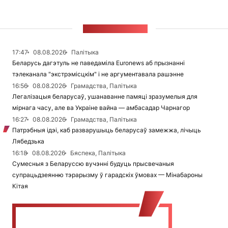
СТУЖКА НАВІН
17:47
08.08.2026
Палітыка
Беларусь дагэтуль не паведаміла Euronews аб прызнанні
тэлеканала "экстрэмісцкім" і не аргументавала рашэнне
16:56
08.08.2026
Грамадства, Палітыка
Легалізацыя беларусаў, ушанаванне памяці зразумелыя для
мірнага часу, але ва Украіне вайна — амбасадар Чарнагор
16:27
08.08.2026
Грамадства, Палітыка
Патрэбныя ідэі, каб разварушыць беларусаў замежжа, лічыць
Лябедзька
16:18
08.08.2026
Бяспека, Палітыка
Сумесныя з Беларуссю вучэнні будуць прысвечаныя
супрацьдзеянню тэрарызму ў гарадскіх ўмовах — Мінабароны
Кітая