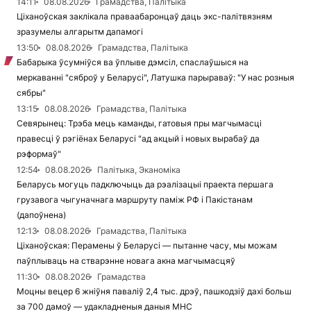
14:11
08.08.2026
Грамадства, Палітыка
Ціханоўская заклікала праваабаронцаў даць экс-палітвязням
зразумелы алгарытм дапамогі
13:50
08.08.2026
Грамадства, Палітыка
Бабарыка ўсумніўся ва ўплыве дэмсіл, спаслаўшыся на
меркаванні "сяброў у Беларусі", Латушка парыраваў: "У нас розныя
сябры"
13:15
08.08.2026
Грамадства, Палітыка
Севярынец: Трэба мець каманды, гатовыя пры магчымасці
правесці ў рэгіёнах Беларусі "ад акцый і новых вырабаў да
рэформаў"
12:54
08.08.2026
Палітыка, Эканоміка
Беларусь могуць падключыць да рэалізацыі праекта першага
грузавога чыгуначнага маршруту паміж РФ і Пакістанам
(дапоўнена)
12:13
08.08.2026
Грамадства, Палітыка
Ціханоўская: Перамены ў Беларусі — пытанне часу, мы можам
паўплываць на стварэнне новага акна магчымасцяў
11:30
08.08.2026
Грамадства
Моцны вецер 6 жніўня паваліў 2,4 тыс. дрэў, пашкодзіў дахі больш
за 700 дамоў — удакладненыя даныя МНС