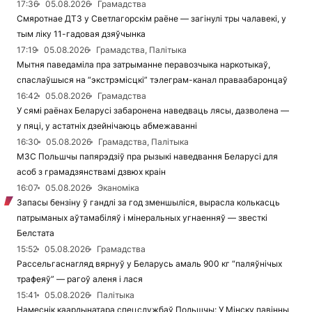
17:36
05.08.2026
Грамадства
Смяротнае ДТЗ у Светлагорскім раёне — загінулі тры чалавекі, у
тым ліку 11-гадовая дзяўчынка
17:19
05.08.2026
Грамадства, Палітыка
Мытня паведаміла пра затрыманне перавозчыка наркотыкаў,
спаслаўшыся на “экстрэмісцкі” тэлеграм-канал праваабаронцаў
16:42
05.08.2026
Грамадства
У сямі раёнах Беларусі забаронена наведваць лясы, дазволена —
у пяці, у астатніх дзейнічаюць абмежаванні
16:30
05.08.2026
Грамадства, Палітыка
МЗС Польшчы папярэдзіў пра рызыкі наведвання Беларусі для
асоб з грамадзянствамі дзвюх краін
16:07
05.08.2026
Эканоміка
Запасы бензіну ў гандлі за год зменшыліся, вырасла колькасць
патрыманых аўтамабіляў і мінеральных угнаенняў — звесткі
Белстата
15:52
05.08.2026
Грамадства
Рассельгаснагляд вярнуў у Беларусь амаль 900 кг “паляўнічых
трафеяў” — рагоў аленя і лася
15:41
05.08.2026
Палітыка
Намеснік каардынатара спецслужбаў Польшчы: У Мінску павінны