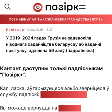
УСЕ НАВІНЫ
ПАЛІТЫКА
ЭКАНОМІКА
ГРАМАДСТВА
БЯСПЕКА
УСЕ
Палітыка
07.02.2025
18:27
У 2019–2024 гадах Грузія не задаволіла
ніводнага хадайніцтва беларусаў аб наданні
прытулку, адхілена 56 заяў (падрабязна)
Кантэнт даступны толькі падпісчыкам
"Позірк+".
Калі ласка, аўтарызуйцеся альбо звярніцеся ў
службу падпіскі:
pozirk@pozirk.online
Вы можаце вернуцца на
Галоўную