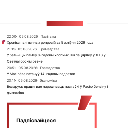
СТУЖКА НАВІН
22:00
05.08.2026
Палітыка
Хроніка палітычных рэпрэсій за 5 жніўня 2026 года
21:15
05.08.2026
Грамадства
У бальніцы памёр 8-гадовы хлопчык, які пацярпеў у ДТЗ у
Светлагорскім раёне
20:51
05.08.2026
Грамадства
У Магілёве патануў 14-гадовы падлетак
20:11
05.08.2026
Эканоміка
Беларусь працягвае нарошчваць пастаўкі ў Расію бензіну і
дызпаліва
Падпісвайцеся