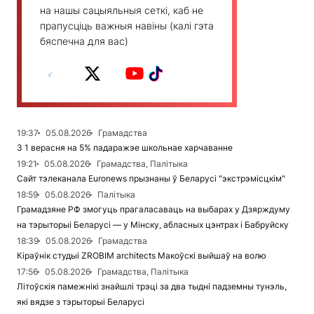
на нашы сацыяльныя сеткі, каб не
прапусціць важныя навіны (калі гэта
бяспечна для вас)
19:37
05.08.2026
Грамадства
З 1 верасня на 5% падаражэе школьнае харчаванне
19:21
05.08.2026
Грамадства, Палітыка
Сайт тэлеканала Euronews прызнаны ў Беларусі "экстрэмісцкім"
18:59
05.08.2026
Палітыка
Грамадзяне РФ змогуць прагаласаваць на выбарах у Дзярждуму
на тэрыторыі Беларусі — у Мінску, абласных цэнтрах і Бабруйску
18:39
05.08.2026
Грамадства
Кіраўнік студыі ZROBIM architects Макоўскі выйшаў на волю
17:56
05.08.2026
Грамадства, Палітыка
Літоўскія памежнікі знайшлі трэці за два тыдні падземны тунэль,
які вядзе з тэрыторыі Беларусі