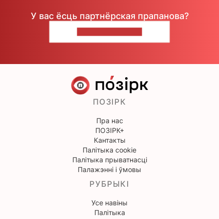
У вас ёсць партнёрская прапанова?
НАПІШЫЦЕ НАМ
ПОЗІРК
Пра нас
ПОЗІРК+
Кантакты
Палітыка cookie
Палітыка прыватнасці
Палажэнні і ўмовы
РУБРЫКІ
Усе навіны
Палітыка