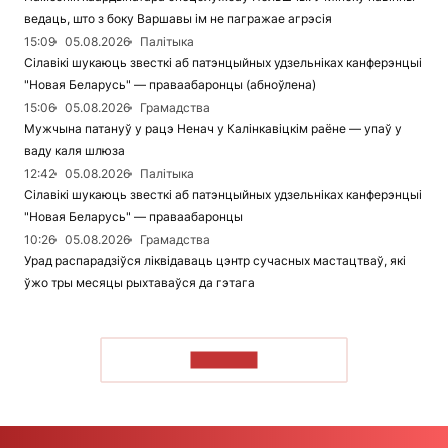
ведаць, што з боку Варшавы ім не пагражае агрэсія
15:09
05.08.2026
Палітыка
Сілавікі шукаюць звесткі аб патэнцыйных удзельніках канферэнцыі
"Новая Беларусь" — праваабаронцы (абноўлена)
15:06
05.08.2026
Грамадства
Мужчына патануў у рацэ Ненач у Калінкавіцкім раёне — упаў у
ваду каля шлюза
12:42
05.08.2026
Палітыка
Сілавікі шукаюць звесткі аб патэнцыйных удзельніках канферэнцыі
"Новая Беларусь" — праваабаронцы
10:26
05.08.2026
Грамадства
Урад распарадзіўся ліквідаваць цэнтр сучасных мастацтваў, які
ўжо тры месяцы рыхтаваўся да гэтага
ЧЫТАЦЬ