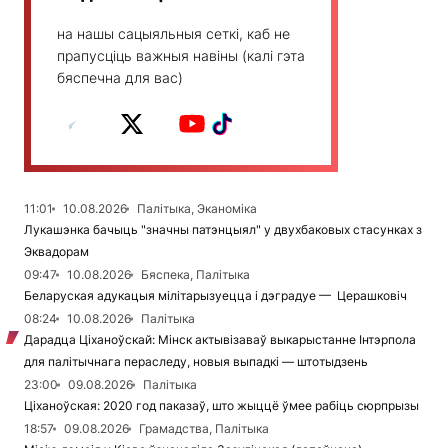
на нашы сацыяльныя сеткі, каб не
прапусціць важныя навіны (калі гэта
бяспечна для вас)
11:01
10.08.2026
Палітыка, Эканоміка
Лукашэнка бачыць "значны патэнцыял" у двухбаковых стасунках з
Эквадорам
09:47
10.08.2026
Бяспека, Палітыка
Беларуская адукацыя мілітарызуецца і дэградуе — Церашковіч
08:24
10.08.2026
Палітыка
Дарадца Ціханоўскай: Мінск актывізаваў выкарыстанне Інтэрпола
для палітычнага пераследу, новыя выпадкі — штотыдзень
23:00
09.08.2026
Палітыка
Ціханоўская: 2020 год паказаў, што жыццё ўмее рабіць сюрпрызы
18:57
09.08.2026
Грамадства, Палітыка