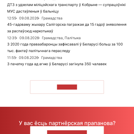
ДТЗ з удзелам міліцэйскага транспарту ў Кобрыне — супрацоўнікі
МУС дастаўленыя ў бальніцу
12:55
09.08.2026
Грамадства
45-гадоваму жыхару Салігорска пагражае да 15 гадоў зняволення
за распаўсюд наркотыкаў
12:35
09.08.2026
Грамадства, Палітыка
З 2020 года праваабаронцы зафіксавалі ў Беларусі больш за 100
тыс. фактаў палітычнага пераследу
11:55
09.08.2026
Грамадства
З пачатку года ад агню ў Беларусі загінула 350 чалавек
ЧЫТАЦЬ
У вас ёсць партнёрская прапанова?
НАПІШЫЦЕ НАМ