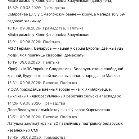
Місію дэмсіл у Кіеве ўзначаліла Зазулінская (дапоўнена)
18:32
09.08.2026
Грамадства
Смяротнае ДТЗ у Смаргонскім раёне — кіроўца мапеда збіў 59-
гадовую жанчыну
18:10
09.08.2026
Грамадства, Палітыка
Місію дэмсіл у Кіеве ўзначаліла Зазулінская
18:01
09.08.2026
Палітыка
МЗС Германіі: Беларусь — нацыя ў сэрцы Еўропы, дзе жывуць
людзі, якія прагнуць свабоды і дэмакратыі
16:19
09.08.2026
Палітыка
Кіраўнік МЗС Украіны: Спадзяемся, Беларусь стане свабоднай
краінай, будучыню якой пачне вызначаць народ, а не Масква
15:31
09.08.2026
Бяспека, Палітыка
У ССА праходзяць ваенныя зборы — на іх, як мяркуецца,
выкліканыя нядобрасумленныя работнікі сельскай гаспадаркі
14:26
09.08.2026
Грамадства
Двое беларускіх альпіністаў зніклі ў гарах Кыргызстана
13:51
09.08.2026
Бяспека, Палітыка
Латушка заклікаў краіны ЕС павялічыць падтрымку беларускіх
незалежных СМІ
13:42
09.08.2026
Грамадства