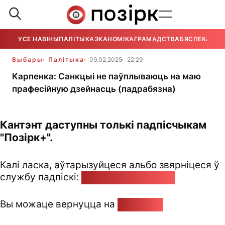
УСЕ НАВІНЫ
ПАЛІТЫКА
ЭКАНОМІКА
ГРАМАДСТВА
БЯСПЕКА
УСЕ
Выбары
Палітыка
09.02.2025
22:29
Карпенка: Санкцыі не паўплываюць на маю
прафесійную дзейнасць (падрабязна)
Кантэнт даступны толькі падпісчыкам
"Позірк+".
Калі ласка, аўтарызуйцеся альбо звярніцеся ў
службу падпіскі:
pozirk@pozirk.online
Вы можаце вернуцца на
Галоўную