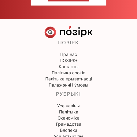
ПОЗІРК
Пра нас
ПОЗІРК+
Кантакты
Палітыка cookie
Палітыка прыватнасці
Палажэнні і ўмовы
РУБРЫКІ
Усе навіны
Палітыка
Эканоміка
Грамадства
Бяспека
Усе артыкулы