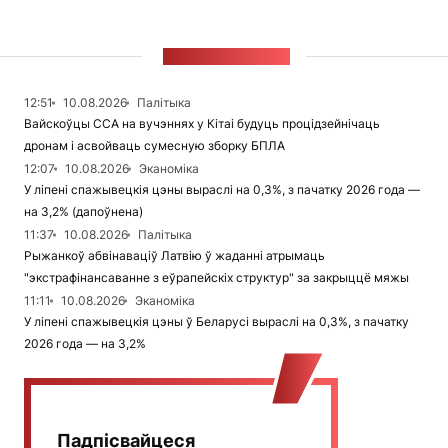
СТУЖКА НАВІН
12:51
10.08.2026
Палітыка
Вайскоўцы ССА на вучэннях у Кітаі будуць процідзейнічаць
дронам і асвойваць сумесную зборку БПЛА
12:07
10.08.2026
Эканоміка
У ліпені спажывецкія цэны выраслі на 0,3%, з пачатку 2026 года —
на 3,2% (дапоўнена)
11:37
10.08.2026
Палітыка
Рыжанкоў абвінаваціў Латвію ў жаданні атрымаць
"экстрафінансаванне з еўрапейскіх структур" за закрыццё мяжы
11:11
10.08.2026
Эканоміка
У ліпені спажывецкія цэны ў Беларусі выраслі на 0,3%, з пачатку
2026 года — на 3,2%
Падпісвайцеся