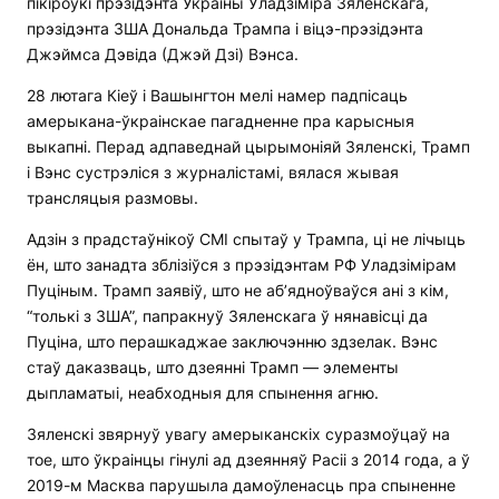
пікіроўкі прэзідэнта Украіны Уладзіміра Зяленскага,
прэзідэнта ЗША Дональда Трампа і віцэ-прэзідэнта
Джэймса Дэвіда (Джэй Дзі) Вэнса.
28 лютага Кіеў і Вашынгтон мелі намер падпісаць
амерыкана-ўкраінскае пагадненне пра карысныя
выкапні. Перад адпаведнай цырымоніяй Зяленскі, Трамп
і Вэнс сустрэліся з журналістамі, вялася жывая
трансляцыя размовы.
Адзін з прадстаўнікоў СМІ спытаў у Трампа, ці не лічыць
ён, што занадта зблізіўся з прэзідэнтам РФ Уладзімірам
Пуціным. Трамп заявіў, што не аб’ядноўваўся ані з кім,
“толькі з ЗША”, папракнуў Зяленскага ў нянавісці да
Пуціна, што перашкаджае заключэнню здзелак. Вэнс
стаў даказваць, што дзеянні Трамп — элементы
дыпламатыі, неабходныя для спынення агню.
Зяленскі звярнуў увагу амерыканскіх суразмоўцаў на
тое, што ўкраінцы гінулі ад дзеянняў Расіі з 2014 года, а ў
2019-м Масква парушыла дамоўленасць пра спыненне