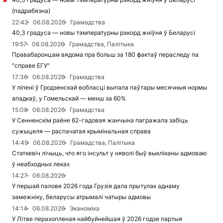
(падрабязна)
22:42
06.08.2026
Грамадства
40,3 градуса — новы тэмпературны рэкорд жніўня ў Беларусі
19:57
06.08.2026
Грамадства, Палітыка
Правабаронцам вядома пра больш за 180 фактаў пераследу па
"справе ЕГУ"
17:36
06.08.2026
Грамадства
У ліпені ў Гродзенскай вобласці выпала паўтары месячныя нормы
ападкаў, у Гомельскай — менш за 60%
15:08
06.08.2026
Грамадства
У Сенненскім раёне 62-гадовая жанчына пагражала забіць
сужыцеля — распачатая крымінальная справа
14:49
06.08.2026
Грамадства, Палітыка
Статкевіч лічыць, что яго інсульт у няволі быў выкліканы адмоваю
ў неабходных леках
14:27
06.08.2026
У першай палове 2026 года Грузія дала прытулак аднаму
замежніку, беларусы атрымалі чатыры адмовы
14:14
06.08.2026
Эканоміка
У Літве перахопленая найбуйнейшая ў 2026 годзе партыя