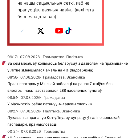
на нашы сацыяльныя сеткі, каб не
прапусціць важныя навіны (калі гэта
бяспечна для вас)
09:17
07.08.2026
Грамадства, Палітыка
За сем месяцаў колькасць беларусаў з дазволам на пражыванне
ў Літве зменшылася амаль на 4% (падрабязна)
08:58
07.08.2026
Грамадства, Эканоміка
Праз непагадзь у Мінскай вобласці на ранак 7 жніўня без
электрычнасці заставалася 288 населеных пунктаў
08:54
07.08.2026
Грамадства
У Мазырскім раёне патануў 4-гадовы хлопчык
08:27
07.08.2026
Палітыка, Эканоміка
Лукашэнка прапануе Кот-д'Івуару супрацу ў галіне сельскай
гаспадаркі, прамысловасці
00:24
07.08.2026
Грамадства
40,3 градуса — новы тэмпературны рэкорд жніўня ў Беларусі