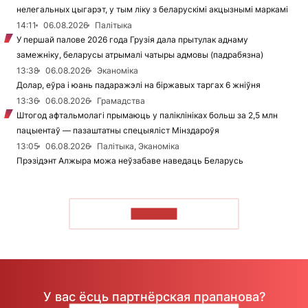
нелегальных цыгарэт, у тым ліку з беларускімі акцызнымі маркамі
14:11
06.08.2026
Палітыка
У першай палове 2026 года Грузія дала прытулак аднаму
замежніку, беларусы атрымалі чатыры адмовы (падрабязна)
13:38
06.08.2026
Эканоміка
Долар, еўра і юань падаражэлі на біржавых таргах 6 жніўня
13:36
06.08.2026
Грамадства
Штогод афтальмолагі прымаюць у паліклініках больш за 2,5 млн
пацыентаў — пазаштатны спецыяліст Мінздароўя
13:05
06.08.2026
Палітыка, Эканоміка
Прэзідэнт Алжыра можа неўзабаве наведаць Беларусь
ЧЫТАЦЬ
У вас ёсць партнёрская прапанова?