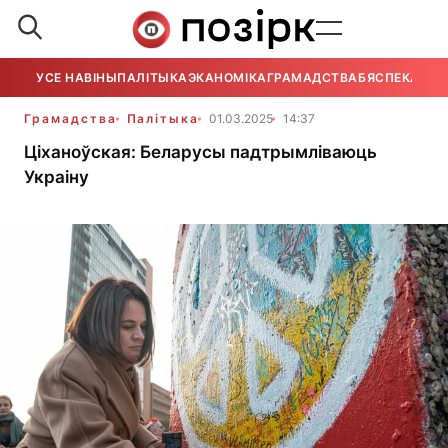
УСЕ НАВІНЫ
ПАЛІТЫКА
ЭКАНОМІКА
ГРАМАДСТВА
БЯСПЕКА
УСЕ
Грамадства
Палітыка
01.03.2025
14:37
Ціханоўская: Беларусы падтрымліваюць
Украіну