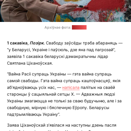
Архіўнае фота:
"Позірк"
1 сакавіка,
Позірк
.
Свабоду заўсёды трэба абараняць —
“у Беларусі, Украіне і паўсюль, дзе яна пад пагрозай”,
заявіла 1 сакавіка беларускі дэмакратычны лідар
Святлана Ціханоўская.
“Вайна Расіі супраць Украіны — гэта вайна супраць
самой свабоды. Гэта вайна супраць каштоўнасцяў, якія
аб’ядноўваюць усіх нас, —
напісала
палітык на сваёй
старонцы ў сацыяльнай сетцы Х. — Адважныя людзі
Украіны змагаюцца не толькі за сваю будучыню, але і за
свабодную, мірную і бяспечную Еўропу. Беларусы
падтрымліваюць Украіну”.
Заява Ціханоўскай з’явілася на наступны дзень пасля