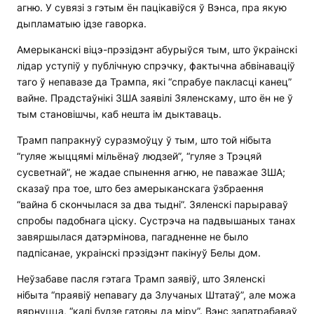
агню. У сувязі з гэтым ён пацікавіўся ў Вэнса, пра якую
дыпламатыю ідзе гаворка.
Амерыканскі віцэ-прэзідэнт абурыўся тым, што ўкраінскі
лідар уступіў у публічную спрэчку, фактычна абвінаваціў
таго ў непавазе да Трампа, які “спрабуе пакласці канец”
вайне. Прадстаўнікі ЗША заявілі Зяленскаму, што ён не ў
тым становішчы, каб нешта ім дыктаваць.
Трамп папракнуў суразмоўцу ў тым, што той нібыта
“гуляе жыццямі мільёнаў людзей”, “гуляе з Трэцяй
сусветнай”, не жадае спынення агню, не паважае ЗША;
сказаў пра тое, што без амерыканскага ўзбраення
“вайна б скончылася за два тыдні”. Зяленскі парыраваў
спробы падобнага ціску. Сустрэча на падвышаных танах
завяршылася датэрмінова, пагадненне не было
падпісанае, украінскі прэзідэнт пакінуў Белы дом.
Неўзабаве пасля гэтага Трамп заявіў, што Зяленскі
нібыта “праявіў непавагу да Злучаных Штатаў”, але можа
вярнуцца, “калі будзе гатовы да міру”. Вэнс запатрабаваў