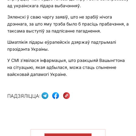
ад украінскага лідара выбачэнняў.
Зяленскі ў сваю чаргу заявіў, што не зрабіў нічога
дрэннага, за што яму трэба было б прасіць прабачэння, а
таксама выступіў за падпісанне пагаднення.
Шматлікія лідары еўрапейскіх дзяржаў падтрымалі
прэзідэнта Украіны.
У СМІ з’явілася інфармацыя, што рэакцыяй Вашынгтона
на сітуацыю, якая адбылася, можа стаць спыненне
вайсковай дапамогі Украіне.
ПАДЗЯЛІЦЦА:
ПАКАЗАЦЬ БОЛЬШ