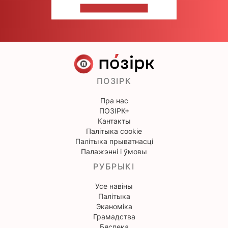
НАПІШЫЦЕ НАМ
ПОЗІРК
Пра нас
ПОЗІРК+
Кантакты
Палітыка cookie
Палітыка прыватнасці
Палажэнні і ўмовы
РУБРЫКІ
Усе навіны
Палітыка
Эканоміка
Грамадства
Бяспека