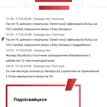
СТУЖКА НАВІН
10:29
07.08.2026
Грамадства, Палітыка
Пасля 15-дзённага перапынку Латвія зноў зафіксавала больш за
100 спробаў парушэння мяжы з боку Беларусі
10:20
07.08.2026
Грамадства, Палітыка
Пасля 15-дзённага перапынку Латвія зноў зафіксавала больш за
100 спробаў парушэння мяжы з боку Беларусі (падрабязна)
10:03
07.08.2026
Грамадства
Жыхару Віцебска з псіхічным захворваннем абвінавачаны ў
забойстве 10-месячнай дзяўчынкі
09:19
07.08.2026
Грамадства, Палітыка
За сем месяцаў колькасць беларусаў з дазволам на пражыванне
ў Літве зменшылася амаль на 4%
Падпісвайцеся