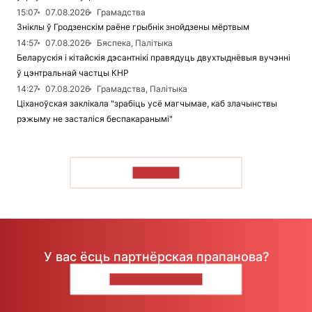
15:07
07.08.2026
Грамадства
Зніклы ў Гродзенскім раёне грыбнік знойдзены мёртвым
14:57
07.08.2026
Бяспека, Палітыка
Беларускія і кітайскія дэсантнікі правядуць двухтыднёвыя вучэнні
ў цэнтральнай частцы КНР
14:27
07.08.2026
Грамадства, Палітыка
Ціханоўская заклікала "зрабіць усё магчымае, каб злачынствы
рэжыму не засталіся беспакаранымі"
ЧЫТАЦЬ
У вас ёсць партнёрская прапанова?
НАПІШЫЦЕ НАМ