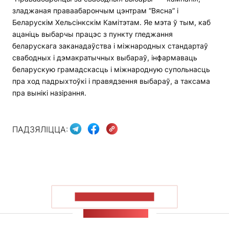
зладжаная праваабарончым цэнтрам “Вясна” і
Беларускім Хельсінкскім Камітэтам. Яе мэта ў тым, каб
ацаніць выбарчы працэс з пункту гледжання
беларускага заканадаўства і міжнародных стандартаў
свабодных і дэмакратычных выбараў, інфармаваць
беларускую грамадскасць і міжнародную супольнасць
пра ход падрыхтоўкі і правядзення выбараў, а таксама
пра вынікі назірання.
ПАДЗЯЛІЦЦА:
ПАКАЗАЦЬ БОЛЬШ
СТУЖКА НАВІН