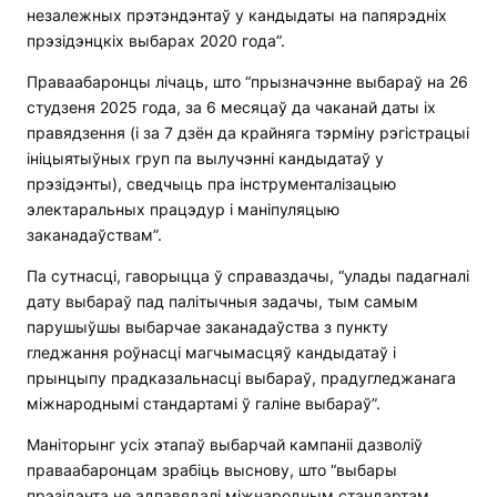
незалежных прэтэндэнтаў у кандыдаты на папярэдніх
прэзідэнцкіх выбарах 2020 года”.
Праваабаронцы лічаць, што “прызначэнне выбараў на 26
студзеня 2025 года, за 6 месяцаў да чаканай даты іх
правядзення (і за 7 дзён да крайняга тэрміну рэгістрацыі
ініцыятыўных груп па вылучэнні кандыдатаў у
прэзідэнты), сведчыць пра інструменталізацыю
электаральных працэдур і маніпуляцыю
заканадаўствам”.
Па сутнасці, гаворыцца ў справаздачы, “улады падагналі
дату выбараў пад палітычныя задачы, тым самым
парушыўшы выбарчае заканадаўства з пункту
гледжання роўнасці магчымасцяў кандыдатаў і
прынцыпу прадказальнасці выбараў, прадугледжанага
міжнароднымі стандартамі ў галіне выбараў”.
Маніторынг усіх этапаў выбарчай кампаніі дазволіў
праваабаронцам зрабіць выснову, што “выбары
прэзідэнта не адпавядалі міжнародным стандартам