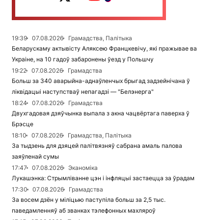
19:39
07.08.2026
Грамадства, Палітыка
Беларускаму актывісту Аляксею Францкевічу, які пражывае ва
Украіне, на 10 гадоў забаронены ўезд у Польшчу
19:22
07.08.2026
Грамадства
Больш за 340 аварыйна-аднаўленчых брыгад задзейнічана ў
ліквідацыі наступстваў непагадзі — "Белэнерга"
18:24
07.08.2026
Грамадства
Двухгадовая дзяўчынка выпала з акна чацвёртага паверха ў
Брэсце
18:10
07.08.2026
Грамадства, Палітыка
За тыдзень для дзяцей палітвязняў сабрана амаль палова
заяўленай сумы
17:47
07.08.2026
Эканоміка
Лукашэнка: Стрымліванне цэн і інфляцыі застаецца за ўрадам
17:30
07.08.2026
Грамадства
За восем дзён у міліцыю паступіла больш за 2,5 тыс.
паведамленняў аб званках тэлефонных махляроў