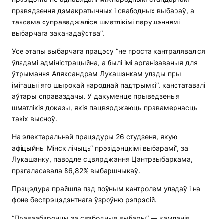
правядзення дэмакратычных і свабодных выбараў, а
таксама суправаджаліся шматлікімі парушэннямі
выбарчага заканадаўства”.
Усе этапы выбарчага працэсу “не проста кантраляваліся
ўладамі адміністрацыйна, а былі імі арганізаваныя для
ўтрымання Аляксандрам Лукашэнкам улады пры
імітацыі яго шырокай народнай падтрымкі”, канстатавалі
аўтары справаздачы. У дакуменце прыведзеныя
шматлікія доказы, якія пацвярджаюць правамернасць
такіх высноў.
На электаральнай працэдуры 26 студзеня, якую
афіцыйны Мінск лічыць“ прэзідэнцкімі выбарамі”, за
Лукашэнку, паводле сцвярджэння Цэнтрвыбаркама,
прагаласавала 86,82% выбаршчыкаў.
Працэдура прайшла пад поўным кантролем уладаў і на
фоне беспрэцэдэнтнага ўзроўню рэпрэсій.
“Праваабаронцы за свабодныя выбары” — кампанія,