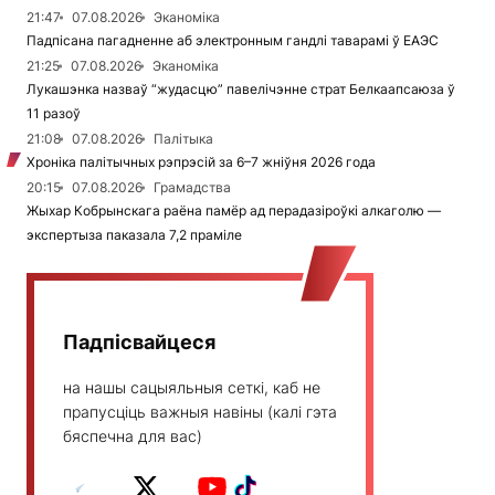
21:47
07.08.2026
Эканоміка
Падпісана пагадненне аб электронным гандлі таварамі ў ЕАЭС
21:25
07.08.2026
Эканоміка
Лукашэнка назваў “жудасцю” павелічэнне страт Белкаапсаюза ў
11 разоў
21:08
07.08.2026
Палітыка
Хроніка палітычных рэпрэсій за 6–7 жніўня 2026 года
20:15
07.08.2026
Грамадства
Жыхар Кобрынскага раёна памёр ад перадазіроўкі алкаголю —
экспертыза паказала 7,2 праміле
Падпісвайцеся
на нашы сацыяльныя сеткі, каб не
прапусціць важныя навіны (калі гэта
бяспечна для вас)