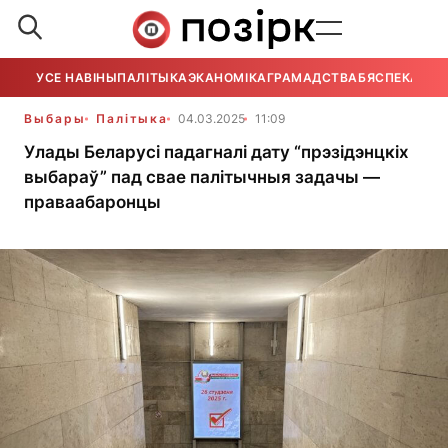
УСЕ НАВІНЫ
ПАЛІТЫКА
ЭКАНОМІКА
ГРАМАДСТВА
БЯСПЕКА
УСЕ
Выбары
Палітыка
04.03.2025
11:09
Улады Беларусі падагналі дату “прэзідэнцкіх
выбараў” пад свае палітычныя задачы —
праваабаронцы