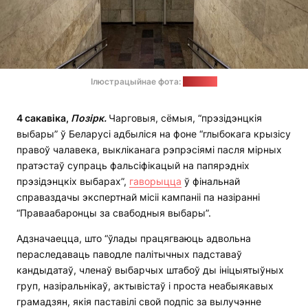
Ілюстрацыйнае фота:
"Позірк"
4 сакавіка,
Позірк.
Чарговыя, сёмыя, “прэзідэнцкія
выбары” ў Беларусі адбыліся на фоне “глыбокага крызісу
правоў чалавека, выкліканага рэпрэсіямі пасля мірных
пратэстаў супраць фальсіфікацый на папярэдніх
прэзідэнцкіх выбарах”,
гаворыцца
ў фінальнай
справаздачы экспертнай місіі кампаніі па назіранні
“Праваабаронцы за свабодныя выбары”.
Адзначаецца, што “ўлады працягваюць адвольна
пераследаваць паводле палітычных падставаў
кандыдатаў, членаў выбарчых штабоў ды ініцыятыўных
груп, назіральнікаў, актывістаў і проста неабыякавых
грамадзян, якія паставілі свой подпіс за вылучэнне