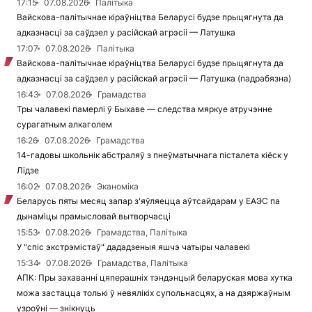
17:15
07.08.2026
Палітыка
Вайскова-палітычнае кіраўніцтва Беларусі будзе прыцягнута да
адказнасці за саўдзел у расійскай агрэсіі — Латушка
17:07
07.08.2026
Палітыка
Вайскова-палітычнае кіраўніцтва Беларусі будзе прыцягнута да
адказнасці за саўдзел у расійскай агрэсіі — Латушка (падрабязна)
16:43
07.08.2026
Грамадства
Тры чалавекі памерлі ў Быхаве — следства мяркуе атручэнне
сурагатным алкаголем
16:26
07.08.2026
Грамадства
14-гадовы школьнік абстраляў з пнеўматычнага пісталета кіёск у
Лідзе
16:02
07.08.2026
Эканоміка
Беларусь пяты месяц запар з'яўляецца аўтсайдарам у ЕАЭС па
дынаміцы прамысловай вытворчасці
15:53
07.08.2026
Грамадства, Палітыка
У "спіс экстрэмістаў" дададзеныя яшчэ чатыры чалавекі
15:34
07.08.2026
Грамадства, Палітыка
АПК: Пры захаванні цяперашніх тэндэнцый беларуская мова хутка
можа застацца толькі ў невялікіх супольнасцях, а на дзяржаўным
узроўні — знікнуць