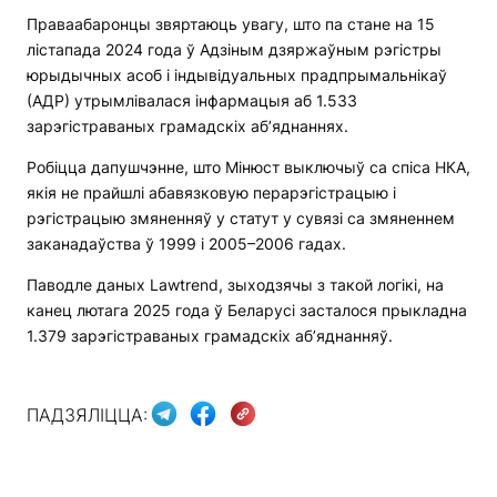
Праваабаронцы звяртаюць увагу, што па стане на 15
лістапада 2024 года ў Адзіным дзяржаўным рэгістры
юрыдычных асоб і індывідуальных прадпрымальнікаў
(АДР) утрымлівалася інфармацыя аб 1.533
зарэгістраваных грамадскіх аб’яднаннях.
Робіцца дапушчэнне, што Мінюст выключыў са спіса НКА,
якія не прайшлі абавязковую перарэгістрацыю і
рэгістрацыю змяненняў у статут у сувязі са змяненнем
заканадаўства ў 1999 і 2005–2006 гадах.
Паводле даных Lawtrend, зыходзячы з такой логікі, на
канец лютага 2025 года ў Беларусі засталося прыкладна
1.379 зарэгістраваных грамадскіх аб’яднанняў.
ПАДЗЯЛІЦЦА: