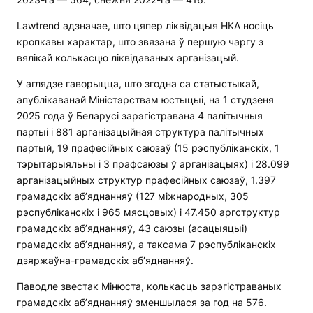
Lawtrend адзначае, што цяпер ліквідацыя НКА носіць
кропкавы характар, што звязана ў першую чаргу з
вялікай колькасцю ліквідаваных арганізацый.
У аглядзе гаворыцца, што згодна са статыстыкай,
апублікаванай Міністэрствам юстыцыі, на 1 студзеня
2025 года ў Беларусі зарэгістравана 4 палітычныя
партыі і 881 арганізацыйная структура палітычных
партый, 19 прафесійных саюзаў (15 рэспубліканскіх, 1
тэрытарыяльны і 3 прафсаюзы ў арганізацыях) і 28.099
арганізацыйных структур прафесійных саюзаў, 1.397
грамадскіх аб’яднанняў (127 міжнародных, 305
рэспубліканскіх і 965 мясцовых) і 47.450 аргструктур
грамадскіх аб’яднанняў, 43 саюзы (асацыяцыі)
грамадскіх аб’яднанняў, а таксама 7 рэспубліканскіх
дзяржаўна-грамадскіх аб’яднанняў.
Паводле звестак Мінюста, колькасць зарэгістраваных
грамадскіх аб’яднанняў зменшылася за год на 576.