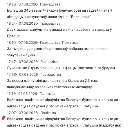
19:22
07.08.2026
Грамадства
Больш за 340 аварыйна-аднаўленчых брыгад задзейнічана ў
ліквідацыі наступстваў непагадзі — "Белэнерга"
18:24
07.08.2026
Грамадства
Двухгадовая дзяўчынка выпала з акна чацвёртага паверха ў
Брэсце
18:10
07.08.2026
Грамадства, Палітыка
За тыдзень для дзяцей палітвязняў сабрана амаль палова
заяўленай сумы
17:47
07.08.2026
Эканоміка
Лукашэнка: Стрымліванне цэн і інфляцыі застаецца за ўрадам
17:30
07.08.2026
Грамадства
За восем дзён у міліцыю паступіла больш за 2,5 тыс.
паведамленняў аб званках тэлефонных махляроў
17:15
07.08.2026
Палітыка
Вайскова-палітычнае кіраўніцтва Беларусі будзе прыцягнута да
адказнасці за саўдзел у расійскай агрэсіі — Латушка
17:07
07.08.2026
Палітыка
Вайскова-палітычнае кіраўніцтва Беларусі будзе прыцягнута да
адказнасці за саўдзел у расійскай агрэсіі — Латушка (падрабязна)