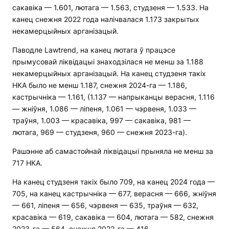
сакавіка — 1.601, лютага — 1.563, студзеня — 1.533. На
канец снежня 2022 года налічвалася 1.173 закрытых
некамерцыйных арганізацый.
Паводле Lawtrend, на канец лютага ў працэсе
прымусовай ліквідацыі знаходзілася не менш за 1.188
некамерцыйных арганізацый. На канец студзеня такіх
НКА было не менш 1.187, снежня 2024-га — 1.186,
кастрычніка — 1.161, (1.137 — напрыканцы верасня, 1.116
— жніўня, 1.086 — ліпеня, 1.061 — чэрвеня, 1.033 —
траўня, 1.003 — красавіка, 997 — сакавіка, 981 —
лютага, 969 — студзеня, 960 — снежня 2023-га).
Рашэнне аб самастойнай ліквідацыі прыняла не менш за
717 НКА.
На канец студзеня такіх было 709, на канец 2024 года —
705, на канец кастрычніка — 677, верасня — 666, жніўня
— 661, ліпеня — 656, чэрвеня — 635, траўня — 632,
красавіка — 619, сакавіка — 604, лютага — 582, снежня
2023-га — 564, снежня 2022-га — 416.