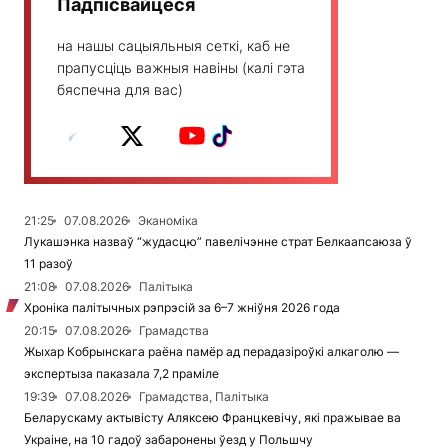
Падпісвайцеся
на нашы сацыяльныя сеткі, каб не
прапусціць важныя навіны (калі гэта
бяспечна для вас)
21:25
07.08.2026
Эканоміка
Лукашэнка назваў “жудасцю” павелічэнне страт Белкаапсаюза ў
11 разоў
21:08
07.08.2026
Палітыка
Хроніка палітычных рэпрэсій за 6–7 жніўня 2026 года
20:15
07.08.2026
Грамадства
Жыхар Кобрынскага раёна памёр ад перадазіроўкі алкаголю —
экспертыза паказала 7,2 праміле
19:39
07.08.2026
Грамадства, Палітыка
Беларускаму актывісту Аляксею Францкевічу, які пражывае ва
Украіне, на 10 гадоў забаронены ўезд у Польшчу