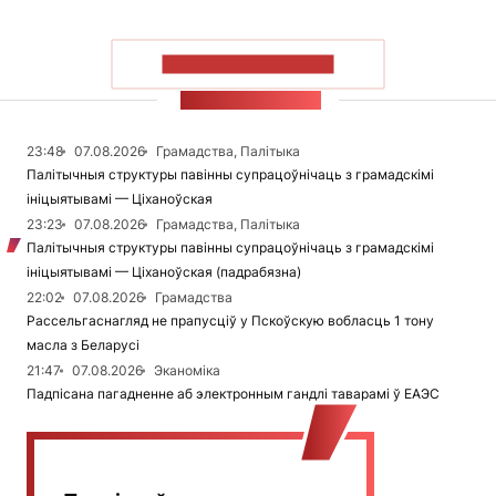
ПАКАЗАЦЬ БОЛЬШ
СТУЖКА НАВІН
23:48
07.08.2026
Грамадства, Палітыка
Палітычныя структуры павінны супрацоўнічаць з грамадскімі
ініцыятывамі — Ціханоўская
23:23
07.08.2026
Грамадства, Палітыка
Палітычныя структуры павінны супрацоўнічаць з грамадскімі
ініцыятывамі — Ціханоўская (падрабязна)
22:02
07.08.2026
Грамадства
Рассельгаснагляд не прапусціў у Пскоўскую вобласць 1 тону
масла з Беларусі
21:47
07.08.2026
Эканоміка
Падпісана пагадненне аб электронным гандлі таварамі ў ЕАЭС