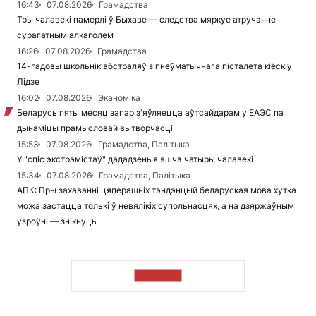
16:43
07.08.2026
Грамадства
Тры чалавекі памерлі ў Быхаве — следства мяркуе атручэнне
сурагатным алкаголем
16:26
07.08.2026
Грамадства
14-гадовы школьнік абстраляў з пнеўматычнага пісталета кіёск у
Лідзе
16:02
07.08.2026
Эканоміка
Беларусь пяты месяц запар з'яўляецца аўтсайдарам у ЕАЭС па
дынаміцы прамысловай вытворчасці
15:53
07.08.2026
Грамадства, Палітыка
У "спіс экстрэмістаў" дададзеныя яшчэ чатыры чалавекі
15:34
07.08.2026
Грамадства, Палітыка
АПК: Пры захаванні цяперашніх тэндэнцый беларуская мова хутка
можа застацца толькі ў невялікіх супольнасцях, а на дзяржаўным
узроўні — знікнуць
ЧЫТАЦЬ