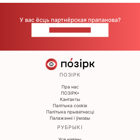
У вас ёсць партнёрская прапанова?
НАПІШЫЦЕ НАМ
ПОЗІРК
Пра нас
ПОЗІРК+
Кантакты
Палітыка cookie
Палітыка прыватнасці
Палажэнні і ўмовы
РУБРЫКІ
Усе навіны