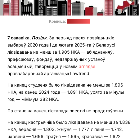
Крыніца:
lawtrend.org
7 сакавіка,
Позірк
.
За перыяд пасля прэзідэнцкіх
выбараў 2020 года і да лютага 2025-га ў Беларусі
ліквідавана не менш за 1.905 НКА — аб’яднанняў,
прафсаюзаў, фондаў, недзяржаўных устаноў і
асацыяцый, гаворыцца ў новым
аглядзе
праваабарончай арганізацыі Lawtrend.
На канец студзеня было ліквідавана не менш за 1.896
НКА, на канец 2024 года — 1.891 НКА, усяго за мінулы
год — мінімум 382 НКА.
Па стане на канец лістапада звесткі не прадстаўлены.
На канец кастрычніка было ліквідавана не менш за 1.838
НКА, верасня — 1.803, жніўня — 1.777, ліпеня — 1.742,
чэрвеня — 1.696, траўня — 1.665, красавіка — 1.622,