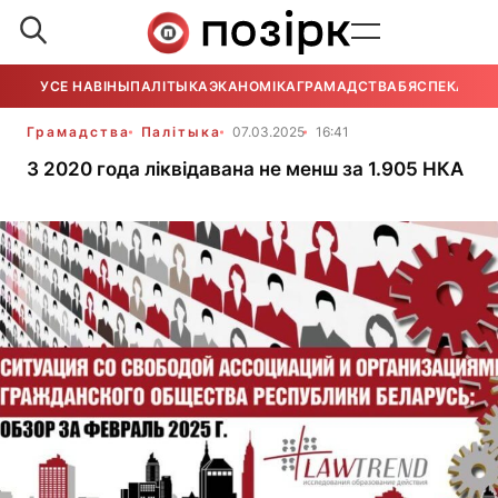
УСЕ НАВІНЫ
ПАЛІТЫКА
ЭКАНОМІКА
ГРАМАДСТВА
БЯСПЕКА
УСЕ
Грамадства
Палітыка
07.03.2025
16:41
З 2020 года ліквідавана не менш за 1.905 НКА