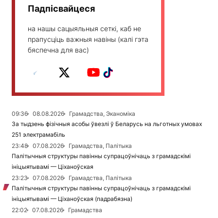
Падпісвайцеся
на нашы сацыяльныя сеткі, каб не
прапусціць важныя навіны (калі гэта
бяспечна для вас)
09:36
08.08.2026
Грамадства, Эканоміка
За тыдзень фізічныя асобы ўвезлі ў Беларусь на льготных умовах
251 электрамабіль
23:48
07.08.2026
Грамадства, Палітыка
Палітычныя структуры павінны супрацоўнічаць з грамадскімі
ініцыятывамі — Ціханоўская
23:23
07.08.2026
Грамадства, Палітыка
Палітычныя структуры павінны супрацоўнічаць з грамадскімі
ініцыятывамі — Ціханоўская (падрабязна)
22:02
07.08.2026
Грамадства