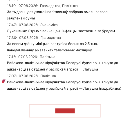
18:10
07.08.2026
Грамадства, Палітыка
За тыдзень для дзяцей палітвязняў сабрана амаль палова
заяўленай сумы
17:47
07.08.2026
Эканоміка
Лукашэнка: Стрымліванне цэн і інфляцыі застаецца за ўрадам
17:30
07.08.2026
Грамадства
За восем дзён у міліцыю паступіла больш за 2,5 тыс.
паведамленняў аб званках тэлефонных махляроў
17:15
07.08.2026
Палітыка
Вайскова-палітычнае кіраўніцтва Беларусі будзе прыцягнута да
адказнасці за саўдзел у расійскай агрэсіі — Латушка
17:07
07.08.2026
Палітыка
Вайскова-палітычнае кіраўніцтва Беларусі будзе прыцягнута да
адказнасці за саўдзел у расійскай агрэсіі — Латушка (падрабязна)
ЧЫТАЦЬ