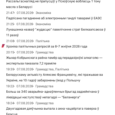
Рассельгаснагляд не прапусціў у Пскоўскую вобласць 1 тону
масла з Беларусі
21:47
07.08.2026
Эканоміка
Падпісана пагадненне аб электронным гандлі таварамі ў ЕАЭС
21:25
07.08.2026
Эканоміка
Лукашэнка назваў “жудасцю” павелічэнне страт Белкаапсаюза ў
11 разоў
21:08
07.08.2026
Палітыка
Хроніка палітычных рэпрэсій за 6–7 жніўня 2026 года
20:15
07.08.2026
Грамадства
Жыхар Кобрынскага раёна памёр ад перадазіроўкі алкаголю —
экспертыза паказала 7,2 праміле
19:39
07.08.2026
Грамадства, Палітыка
Беларускаму актывісту Аляксею Францкевічу, які пражывае ва
Украіне, на 10 гадоў забаронены ўезд у Польшчу
19:22
07.08.2026
Грамадства
Больш за 340 аварыйна-аднаўленчых брыгад задзейнічана ў
ліквідацыі наступстваў непагадзі — "Белэнерга"
18:24
07.08.2026
Грамадства
Двухгадовая дзяўчынка выпала з акна чацвёртага паверха ў
Брэсце