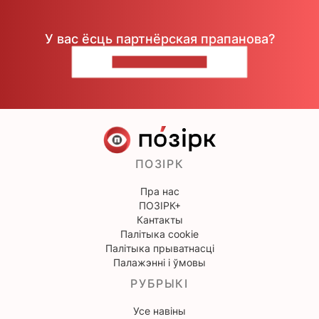
У вас ёсць партнёрская прапанова?
НАПІШЫЦЕ НАМ
ПОЗІРК
Пра нас
ПОЗІРК+
Кантакты
Палітыка cookie
Палітыка прыватнасці
Палажэнні і ўмовы
РУБРЫКІ
Усе навіны