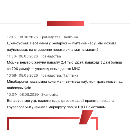
СТУЖКА НАВІН
12:13
08.08.2026
Грамадства, Палітыка
Ціханоўская: Перамены ў Беларусі — пытанне часу, мы можам
паўплываць на стварэнне новага акна магчымасцяў
11:30
08.08.2026
Грамадства
Моцны вецер 6 жніўня паваліў 2,4 тыс. дрэў, пашкодзіў дахі больш
за 700 дамоў — удакладненыя даныя МНС
10:58
08.08.2026
Грамадства, Палітыка
Мінабароны пашырыла кола жанчын-медыкаў, якія трапляюць пад
вайсковы ўлік
10:04
08.08.2026
Эканоміка
Беларусь могуць падключыць да рэалізацыі праекта першага
грузавога чыгуначнага маршруту паміж РФ і Пакістанам