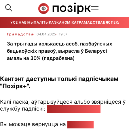
УСЕ НАВІНЫ
ПАЛІТЫКА
ЭКАНОМІКА
ГРАМАДСТВА
БЯСПЕКА
УСЕ
Грамадства
04.04.2025
19:57
За тры гады колькасць асоб, пазбаўленых
бацькоўскіх правоў, вырасла ў Беларусі
амаль на 30% (падрабязна)
Кантэнт даступны толькі падпісчыкам
"Позірк+".
Калі ласка, аўтарызуйцеся альбо звярніцеся ў
службу падпіскі:
pozirk@pozirk.online
Вы можаце вернуцца на
Галоўную