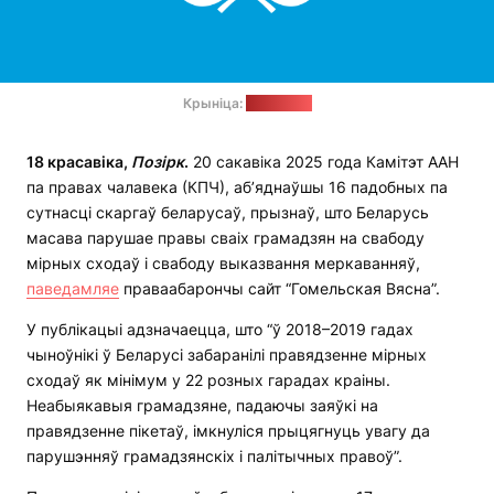
Крыніца:
Вікіпедыя
18 красавіка,
Позірк
.
20 сакавіка 2025 года Камітэт ААН
па правах чалавека (КПЧ), аб’яднаўшы 16 падобных па
сутнасці скаргаў беларусаў, прызнаў, што Беларусь
масава парушае правы сваіх грамадзян на свабоду
мірных сходаў і свабоду выказвання меркаванняў,
паведамляе
праваабарончы сайт “Гомельская Вясна”.
У публікацыі адзначаецца, што “ў 2018–2019 гадах
чыноўнікі ў Беларусі забаранілі правядзенне мірных
сходаў як мінімум у 22 розных гарадах краіны.
Неабыякавыя грамадзяне, падаючы заяўкі на
правядзенне пікетаў, імкнуліся прыцягнуць увагу да
парушэнняў грамадзянскіх і палітычных правоў”.