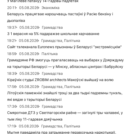
У Магілёве патануў 14-гадовы падлетак
20:11
05.08.2026
Эканоміка
Беларусь працягвае нарошчваць пастаўкі ў Расію бензіну і
дызпаліва
19:37
05.08.2026
Грамадства
З 1 верасня на 5% падаражэе школьнае харчаванне
19:21
05.08.2026
Грамадства, Палітыка
Сайт тэлеканала Euronews прызнаны ў Беларусі "экстрэмісцкім"
18:59
05.08.2026
Палітыка
Грамадзяне РФ змогуць прагаласаваць на выбарах у Дзярждуму
на тэрыторыі Беларусі — у Мінску, абласных цэнтрах і Бабруйску
18:39
05.08.2026
Грамадства
Кіраўнік студыі ZROBIM architects Макоўскі выйшаў на волю
17:56
05.08.2026
Грамадства, Палітыка
Літоўскія памежнікі знайшлі трэці за два тыдні падземны тунэль,
які вядзе з тэрыторыі Беларусі
17:36
05.08.2026
Грамадства
Смяротнае ДТЗ у Светлагорскім раёне — загінулі тры чалавекі, у
тым ліку 11-гадовая дзяўчынка
17:19
05.08.2026
Грамадства, Палітыка
Мытня паведаміла пра затрыманне перавозчыка наркотыкаў,