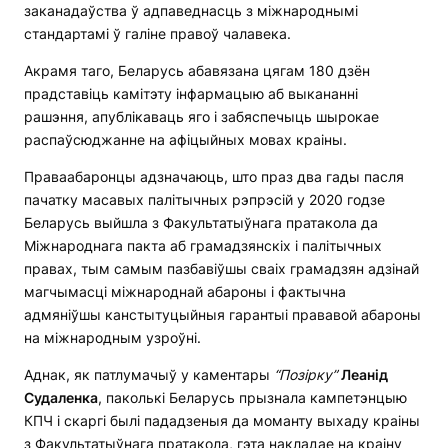
заканадаўства ў адпаведнасць з міжнароднымі
стандартамі ў галіне правоў чалавека.
Акрамя таго, Беларусь абавязана цягам 180 дзён
прадставіць камітэту інфармацыю аб выкананні
рашэння, апублікаваць яго і забяспечыць шырокае
распаўсюджанне на афіцыйных мовах краіны.
Праваабаронцы адзначаюць, што праз два гады пасля
пачатку масавых палітычных рэпрэсій у 2020 годзе
Беларусь выйшла з Факультатыўнага пратакола да
Міжнароднага пакта аб грамадзянскіх і палітычных
правах, тым самым пазбавіўшы сваіх грамадзян адзінай
магчымасці міжнароднай абароны і фактычна
адмяніўшы канстытуцыйныя гарантыі прававой абароны
на міжнародным узроўні.
Аднак, як патлумачыў у каментары
“Позірку”
Леанід
Судаленка
, паколькі Беларусь прызнала кампетэнцыю
КПЧ і скаргі былі пададзеныя да моманту выхаду краіны
з Факультатыўнага пратакола, гэта накладае на краіну