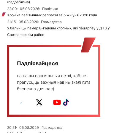
(падрабязна)
22:00
05.08.2026
Палітыка
Хроніка палітычных рэпрэсій за 5 жніўня 2026 года
21:15
05.08.2026
Грамадства
У бальніцы памёр 8-гадовы хлопчык, які пацярпеў у ДТЗ у
Светлагорскім раёне
Падпісвайцеся
на нашы сацыяльныя сеткі, каб не
прапусціць важныя навіны (калі гэта
бяспечна для вас)
20:51
05.08.2026
Грамадства