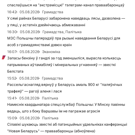
спаслаўшыся на “экстрэмісцкі” тэлеграм-канал праваабаронцаў
16:42
05.08.2026
Грамадства
У сямі раёнах Беларусі забаронена наведваць лясы, дазволена —
у пяці, у астатніх дзейнічаюць абмежаванні
16:30
05.08.2026
Грамадства, Палітыка
МЗС Польшчы папярэдзіў пра рызыкі наведвання Беларусі для
асоб з грамадзянствамі дзвюх краін
16:07
05.08.2026
Эканоміка
Запасы бензіну ў гандлі за год зменшыліся, вырасла колькасць
патрыманых аўтамабіляў і мінеральных угнаенняў — звесткі
Белстата
15:52
05.08.2026
Грамадства
Рассельгаснагляд вярнуў у Беларусь амаль 900 кг “паляўнічых
трафеяў” — рагоў аленя і лася
15:41
05.08.2026
Палітыка
Намеснік каардынатара спецслужбаў Польшчы: У Мінску павінны
ведаць, што з боку Варшавы ім не пагражае агрэсія
15:09
05.08.2026
Палітыка
Сілавікі шукаюць звесткі аб патэнцыйных удзельніках канферэнцыі
"Новая Беларусь" — праваабаронцы (абноўлена)