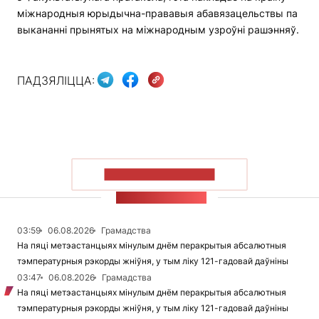
міжнародныя юрыдычна-прававыя абавязацельствы па
выкананні прынятых на міжнародным узроўні рашэнняў.
ПАДЗЯЛІЦЦА:
ПАКАЗАЦЬ БОЛЬШ
СТУЖКА НАВІН
03:59
06.08.2026
Грамадства
На пяці метэастанцыях мінулым днём перакрытыя абсалютныя
тэмпературныя рэкорды жніўня, у тым ліку 121-гадовай даўніны
03:47
06.08.2026
Грамадства
На пяці метэастанцыях мінулым днём перакрытыя абсалютныя
тэмпературныя рэкорды жніўня, у тым ліку 121-гадовай даўніны