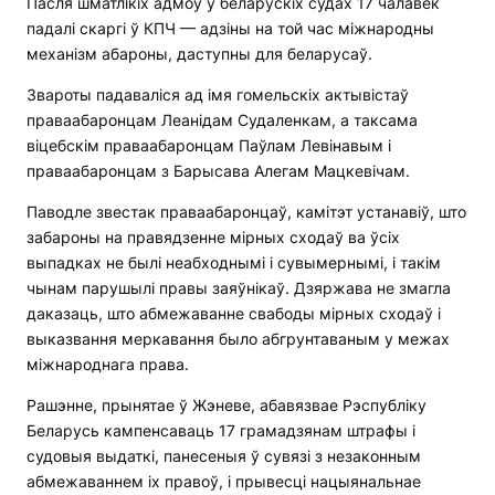
Пасля шматлікіх адмоў у беларускіх судах 17 чалавек
падалі скаргі ў КПЧ — адзіны на той час міжнародны
механізм абароны, даступны для беларусаў.
Звароты падаваліся ад імя гомельскіх актывістаў
праваабаронцам Леанідам Судаленкам, а таксама
віцебскім праваабаронцам Паўлам Левінавым і
праваабаронцам з Барысава Алегам Мацкевічам.
Паводле звестак праваабаронцаў, камітэт устанавіў, што
забароны на правядзенне мірных сходаў ва ўсіх
выпадках не былі неабходнымі і сувымернымі, і такім
чынам парушылі правы заяўнікаў. Дзяржава не змагла
даказаць, што абмежаванне свабоды мірных сходаў і
выказвання меркавання было абгрунтаваным у межах
міжнароднага права.
Рашэнне, прынятае ў Жэневе, абавязвае Рэспубліку
Беларусь кампенсаваць 17 грамадзянам штрафы і
судовыя выдаткі, панесеныя ў сувязі з незаконным
абмежаваннем іх правоў, і прывесці нацыянальнае