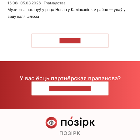
15:06
05.08.2026
Грамадства
Мужчына патануў у рацэ Ненач у Калінкавіцкім раёне — упаў у
ваду каля шлюза
ЧЫТАЦЬ
У вас ёсць партнёрская прапанова?
НАПІШЫЦЕ НАМ
ПОЗІРК