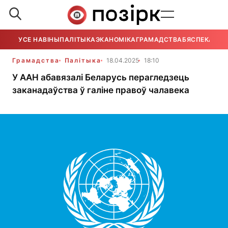
УСЕ НАВІНЫ
ПАЛІТЫКА
ЭКАНОМІКА
ГРАМАДСТВА
БЯСПЕКА
УСЕ
Грамадства
Палітыка
18.04.2025
18:10
У ААН абавязалі Беларусь перагледзець
заканадаўства ў галіне правоў чалавека