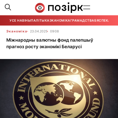
УСЕ НАВІНЫ
ПАЛІТЫКА
ЭКАНОМІКА
ГРАМАДСТВА
БЯСПЕКА
УСЕ
Эканоміка
23.04.2025
09:08
Міжнародны валютны фонд палепшыў
прагноз росту эканомікі Беларусі