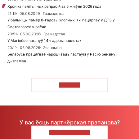
Хроніка палітычных рэпрэсій за 5 жніўня 2026 года
21:15
05.08.2026
Грамадства
У бальніцы памёр 8-гадовы хлопчык, які пацярпеў у ДТЗ у
Светлагорскім раёне
20:51
05.08.2026
Грамадства
У Магілёве патануў 14-гадовы падлетак
20:11
05.08.2026
Эканоміка
Беларусь працягвае нарошчваць пастаўкі ў Расію бензіну і
дызпаліва
ЧЫТАЦЬ
У вас ёсць партнёрская прапанова?
НАПІШЫЦЕ НАМ