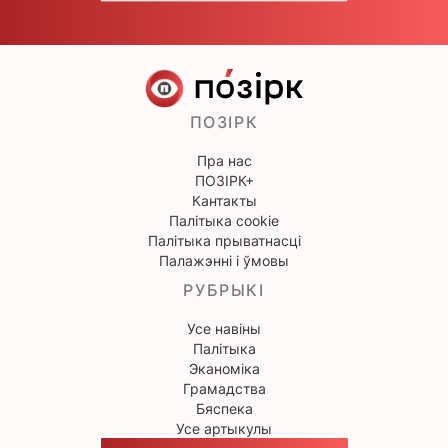
ПОЗІРК
Пра нас
ПОЗІРК+
Кантакты
Палітыка cookie
Палітыка прыватнасці
Палажэнні і ўмовы
РУБРЫКІ
Усе навіны
Палітыка
Эканоміка
Грамадства
Бяспека
Усе артыкулы