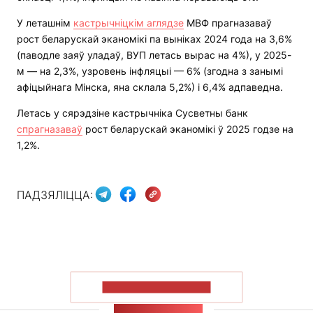
У леташнім
кастрычніцкім аглядзе
МВФ прагназаваў
рост беларускай эканомікі па выніках 2024 года на 3,6%
(паводле заяў уладаў, ВУП летась вырас на 4%), у 2025-
м — на 2,3%, узровень інфляцыі — 6% (згодна з занымі
афіцыйнага Мінска, яна склала 5,2%) і 6,4% адпаведна.
Летась у сярэдзіне кастрычніка Сусветны банк
спрагназаваў
рост беларускай эканомікі ў 2025 годзе на
1,2%.
ПАДЗЯЛІЦЦА:
ПАКАЗАЦЬ БОЛЬШ
СТУЖКА НАВІН