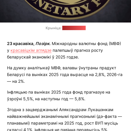
Крыніца:
revenuebot.io
23 красавіка,
Позірк
.
Міжнародны валютны фонд (МВФ)
у
красавіцкім аглядзе
палепшыў прагноз росту
беларускай эканомікі ў 2025 годзе.
На думку аналітыкаў МВФ, валавы ўнутраны прадукт
Беларусі па выніках 2025 года вырасце на 2,8%, 2026-га
— на 2%.
Інфляцыю па выніках 2025 года фонд прагназуе на
ўзроўні 5,5%, на наступны год — 5,8%.
Згодна з зацверджанымі Аляксандрам Лукашэнкам
найважнейшымі эканамічнымі прагнознымі (дэ-факта —
планавымі) параметрамі на 2025 год, рост ВУП мусіць
скласці 4,1%, інфляцыя не павінна перавысіць 5%.