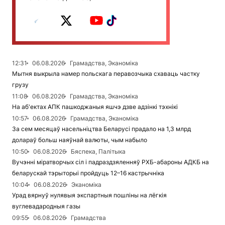
12:31
06.08.2026
Грамадства, Эканоміка
Мытня выкрыла намер польскага перавозчыка схаваць частку
грузу
11:08
06.08.2026
Грамадства, Эканоміка
На аб'ектах АПК пашкоджаныя яшчэ дзве адзінкі тэхнікі
10:57
06.08.2026
Грамадства, Эканоміка
За сем месяцаў насельніцтва Беларусі прадало на 1,3 млрд
долараў больш наяўнай валюты, чым набыло
10:50
06.08.2026
Бяспека, Палітыка
Вучэнні міратворчых сіл і падраздзяленняў РХБ-абароны АДКБ на
беларускай тэрыторыі пройдуць 12–16 кастрычніка
10:04
06.08.2026
Эканоміка
Урад вярнуў нулявыя экспартныя пошліны на лёгкія
вуглевадародныя газы
09:55
06.08.2026
Грамадства