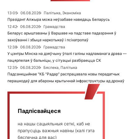
13:05
06.08.2026
Палітыка, Эканоміка
Прэзідэнт Алжыра можа неўзабаве наведаць Беларусь
12:42
06.08.2026
Грамадства
Беларус арыштаваны ў Варшаве на падставе падазрэння ў
захоўванні і збыце наркотыкаў і псіхатропаў
12:38
06.08.2026
Грамадства
У цэнтры Мінска на дзяўчыну ўпалі галіны надламанага дрэва —
пацярпелая ў бальніцы, у сітуацыі разбіраецца СК
12:35
06.08.2026
Бяспека, Палітыка
Падсанкцыйнае "КБ "Радар" распрацавала новы перадатчык
перашкодаў для абароны крытычнай інфраструктуры ад дронаў
Падпісвайцеся
на нашы сацыяльныя сеткі, каб не
прапусціць важныя навіны (калі гэта
бяспечна для вас)