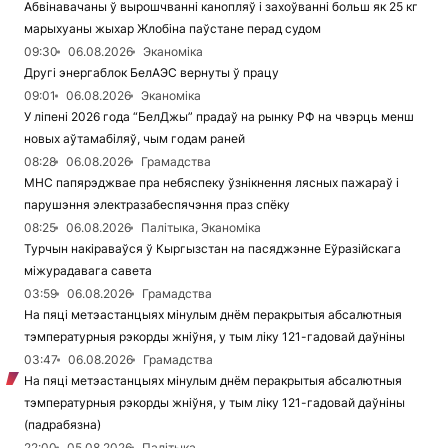
Абвінавачаны ў вырошчванні канопляў і захоўванні больш як 25 кг
марыхуаны жыхар Жлобіна паўстане перад судом
09:30
06.08.2026
Эканоміка
Другі энергаблок БелАЭС вернуты ў працу
09:01
06.08.2026
Эканоміка
У ліпені 2026 года “БелДжы” прадаў на рынку РФ на чвэрць менш
новых аўтамабіляў, чым годам раней
08:28
06.08.2026
Грамадства
МНС папярэджвае пра небяспеку ўзнікнення лясных пажараў і
парушэння электразабеспячэння праз спёку
08:25
06.08.2026
Палітыка, Эканоміка
Турчын накіраваўся ў Кыргызстан на пасяджэнне Еўразійскага
міжурадавага савета
03:59
06.08.2026
Грамадства
На пяці метэастанцыях мінулым днём перакрытыя абсалютныя
тэмпературныя рэкорды жніўня, у тым ліку 121-гадовай даўніны
03:47
06.08.2026
Грамадства
На пяці метэастанцыях мінулым днём перакрытыя абсалютныя
тэмпературныя рэкорды жніўня, у тым ліку 121-гадовай даўніны
(падрабязна)
22:00
05.08.2026
Палітыка