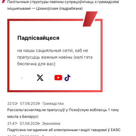
Палітычныя структуры павінны супрацоўнічаць з грамадскімі
ініцыятывамі — Ціханоўская (падрабязна)
Падпісвайцеся
на нашы сацыяльныя сеткі, каб не
прапусціць важныя навіны (калі гэта
бяспечна для вас)
22:02
07.08.2026
Грамадства
Рассельгаснагляд не прапусціў у Пскоўскую вобласць 1 тону
масла з Беларусі
21:47
07.08.2026
Эканоміка
Падпісана пагадненне аб электронным гандлі таварамі ў ЕАЭС