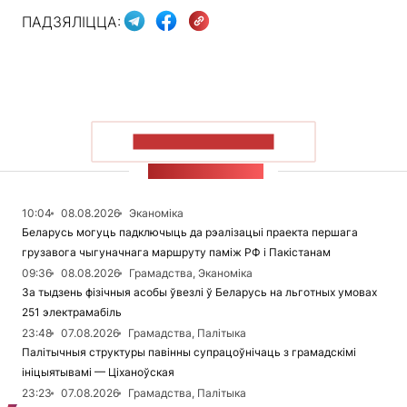
ПАДЗЯЛІЦЦА:
ПАКАЗАЦЬ БОЛЬШ
СТУЖКА НАВІН
10:04
08.08.2026
Эканоміка
Беларусь могуць падключыць да рэалізацыі праекта першага
грузавога чыгуначнага маршруту паміж РФ і Пакістанам
09:36
08.08.2026
Грамадства, Эканоміка
За тыдзень фізічныя асобы ўвезлі ў Беларусь на льготных умовах
251 электрамабіль
23:48
07.08.2026
Грамадства, Палітыка
Палітычныя структуры павінны супрацоўнічаць з грамадскімі
ініцыятывамі — Ціханоўская
23:23
07.08.2026
Грамадства, Палітыка