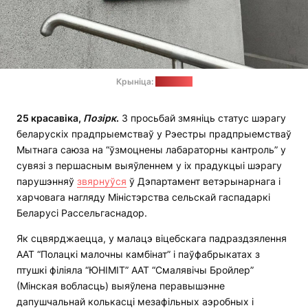
Крыніца:
"Яндэкс"
25 красавіка,
Позірк
.
З просьбай змяніць статус шэрагу
беларускіх прадпрыемстваў у Рэестры прадпрыемстваў
Мытнага саюза на “ўзмоцнены лабараторны кантроль” у
сувязі з першасным выяўленнем у іх прадукцыі шэрагу
парушэнняў
звярнуўся
ў Дэпартамент ветэрынарнага і
харчовага нагляду Міністэрства сельскай гаспадаркі
Беларусі Рассельгаснадор.
Як сцвярджаецца, у малацэ віцебскага падраздзялення
ААТ “Полацкі малочны камбінат” і паўфабрыкатах з
птушкі філіяла “ЮНІМІТ” ААТ “Смалявічы Бройлер”
(Мінская вобласць) выяўлена перавышэнне
дапушчальнай колькасці мезафільных аэробных і