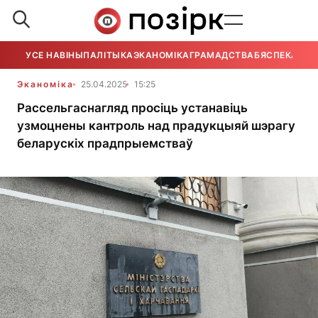
УСЕ НАВІНЫ
ПАЛІТЫКА
ЭКАНОМІКА
ГРАМАДСТВА
БЯСПЕКА
УСЕ
Эканоміка
25.04.2025
15:25
Рассельгаснагляд просіць устанавіць
узмоцнены кантроль над прадукцыяй шэрагу
беларускіх прадпрыемстваў