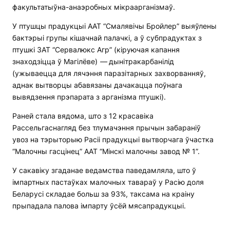
факультатыўна-анаэробных мікраарганізмаў.
У птушцы прадукцыі ААТ “Смалявічы Бройлер” выяўлены
бактэрыі групы кішачнай палачкі, а ў субпрадуктах з
птушкі ЗАТ “Сервалюкс Агр” (кіруючая капання
знаходзіцца ў Магілёве)
—
дынітракарбанілід
(ужываецца для лячэння паразітарных захворванняў,
аднак вытворцы абавязаны дачакацца поўнага
вывядзення прэпарата з арганізма птушкі).
Раней стала вядома, што з 12 красавіка
Рассельгаснагляд без тлумачэння прычын забараніў
увоз на тэрыторыю Расіі прадукцыі вытворчага ўчастка
“Малочны гасцінец” ААТ “Мінскі малочны завод № 1”.
У сакавіку згаданае ведамства паведамляла, што ў
імпартных пастаўках малочных тавараў у Расію доля
Беларусі складае больш за 93%, таксама на краіну
прыпадала палова імпарту ўсёй мясапрадукцыі.