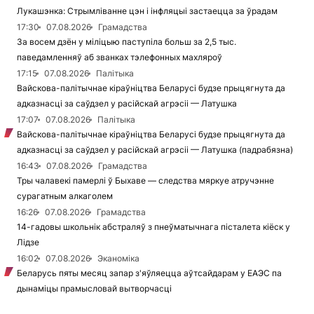
Лукашэнка: Стрымліванне цэн і інфляцыі застаецца за ўрадам
17:30
07.08.2026
Грамадства
За восем дзён у міліцыю паступіла больш за 2,5 тыс.
паведамленняў аб званках тэлефонных махляроў
17:15
07.08.2026
Палітыка
Вайскова-палітычнае кіраўніцтва Беларусі будзе прыцягнута да
адказнасці за саўдзел у расійскай агрэсіі — Латушка
17:07
07.08.2026
Палітыка
Вайскова-палітычнае кіраўніцтва Беларусі будзе прыцягнута да
адказнасці за саўдзел у расійскай агрэсіі — Латушка (падрабязна)
16:43
07.08.2026
Грамадства
Тры чалавекі памерлі ў Быхаве — следства мяркуе атручэнне
сурагатным алкаголем
16:26
07.08.2026
Грамадства
14-гадовы школьнік абстраляў з пнеўматычнага пісталета кіёск у
Лідзе
16:02
07.08.2026
Эканоміка
Беларусь пяты месяц запар з'яўляецца аўтсайдарам у ЕАЭС па
дынаміцы прамысловай вытворчасці