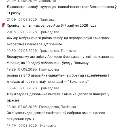
21:25
07.08.2026
Эканоміка
Лукашэнка назваў “жудасцю” павелічэнне страт Белкаапсаюза ў
11 разоў
21:08
07.08.2026
Палітыка
Хроніка палітычных рэпрэсій за 6–7 жніўня 2026 года
20:15
07.08.2026
Грамадства
Жыхар Кобрынскага раёна памёр ад перадазіроўкі алкаголю —
экспертыза паказала 7,2 праміле
19:39
07.08.2026
Грамадства, Палітыка
Беларускаму актывісту Аляксею Францкевічу, які пражывае ва
Украіне, на 10 гадоў забаронены ўезд у Польшчу
19:22
07.08.2026
Грамадства
Больш за 340 аварыйна-аднаўленчых брыгад задзейнічана ў
ліквідацыі наступстваў непагадзі — "Белэнерга"
18:24
07.08.2026
Грамадства
Двухгадовая дзяўчынка выпала з акна чацвёртага паверха ў
Брэсце
18:10
07.08.2026
Грамадства, Палітыка
За тыдзень для дзяцей палітвязняў сабрана амаль палова
заяўленай сумы
17:47
07.08.2026
Эканоміка