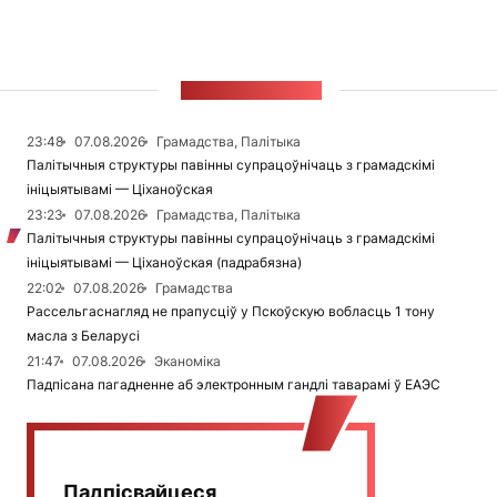
СТУЖКА НАВІН
23:48
07.08.2026
Грамадства, Палітыка
Палітычныя структуры павінны супрацоўнічаць з грамадскімі
ініцыятывамі — Ціханоўская
23:23
07.08.2026
Грамадства, Палітыка
Палітычныя структуры павінны супрацоўнічаць з грамадскімі
ініцыятывамі — Ціханоўская (падрабязна)
22:02
07.08.2026
Грамадства
Рассельгаснагляд не прапусціў у Пскоўскую вобласць 1 тону
масла з Беларусі
21:47
07.08.2026
Эканоміка
Падпісана пагадненне аб электронным гандлі таварамі ў ЕАЭС
Падпісвайцеся