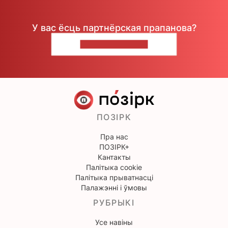
У вас ёсць партнёрская прапанова?
НАПІШЫЦЕ НАМ
ПОЗІРК
Пра нас
ПОЗІРК+
Кантакты
Палітыка cookie
Палітыка прыватнасці
Палажэнні і ўмовы
РУБРЫКІ
Усе навіны