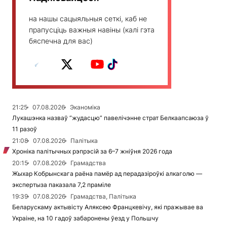
на нашы сацыяльныя сеткі, каб не
прапусціць важныя навіны (калі гэта
бяспечна для вас)
21:25
07.08.2026
Эканоміка
Лукашэнка назваў “жудасцю” павелічэнне страт Белкаапсаюза ў
11 разоў
21:08
07.08.2026
Палітыка
Хроніка палітычных рэпрэсій за 6–7 жніўня 2026 года
20:15
07.08.2026
Грамадства
Жыхар Кобрынскага раёна памёр ад перадазіроўкі алкаголю —
экспертыза паказала 7,2 праміле
19:39
07.08.2026
Грамадства, Палітыка
Беларускаму актывісту Аляксею Францкевічу, які пражывае ва
Украіне, на 10 гадоў забаронены ўезд у Польшчу