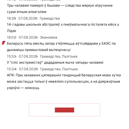
Тры чалавекі памерлі ў Быхаве — следства мяркуе атручэнне
сурагатным алкаголем
16:26
07.08.2026
Грамадства
14-гадовы школьнік абстраляў з пнеўматычнага пісталета кіёск у
Лідзе
16:02
07.08.2026
Эканоміка
Беларусь пяты месяц запар з'яўляецца аўтсайдарам у ЕАЭС па
дынаміцы прамысловай вытворчасці
15:53
07.08.2026
Грамадства, Палітыка
У "спіс экстрэмістаў" дададзеныя яшчэ чатыры чалавекі
15:34
07.08.2026
Грамадства, Палітыка
АПК: Пры захаванні цяперашніх тэндэнцый беларуская мова хутка
можа застацца толькі ў невялікіх супольнасцях, а на дзяржаўным
узроўні — знікнуць
ЧЫТАЦЬ