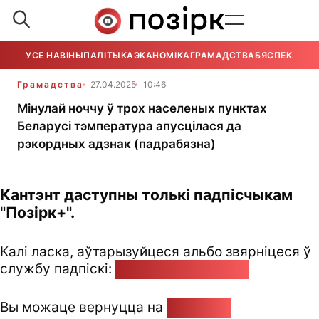
УСЕ НАВІНЫ
ПАЛІТЫКА
ЭКАНОМІКА
ГРАМАДСТВА
БЯСПЕКА
УСЕ
Грамадства
27.04.2025
10:46
Мінулай ноччу ў трох населеных пунктах
Беларусі тэмпература апусцілася да
рэкордных адзнак (падрабязна)
Кантэнт даступны толькі падпісчыкам
"Позірк+".
Калі ласка, аўтарызуйцеся альбо звярніцеся ў
службу падпіскі:
pozirk@pozirk.online
Вы можаце вернуцца на
Галоўную