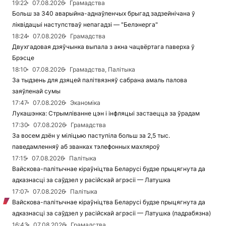
19:22
07.08.2026
Грамадства
Больш за 340 аварыйна-аднаўленчых брыгад задзейнічана ў
ліквідацыі наступстваў непагадзі — "Белэнерга"
18:24
07.08.2026
Грамадства
Двухгадовая дзяўчынка выпала з акна чацвёртага паверха ў
Брэсце
18:10
07.08.2026
Грамадства, Палітыка
За тыдзень для дзяцей палітвязняў сабрана амаль палова
заяўленай сумы
17:47
07.08.2026
Эканоміка
Лукашэнка: Стрымліванне цэн і інфляцыі застаецца за ўрадам
17:30
07.08.2026
Грамадства
За восем дзён у міліцыю паступіла больш за 2,5 тыс.
паведамленняў аб званках тэлефонных махляроў
17:15
07.08.2026
Палітыка
Вайскова-палітычнае кіраўніцтва Беларусі будзе прыцягнута да
адказнасці за саўдзел у расійскай агрэсіі — Латушка
17:07
07.08.2026
Палітыка
Вайскова-палітычнае кіраўніцтва Беларусі будзе прыцягнута да
адказнасці за саўдзел у расійскай агрэсіі — Латушка (падрабязна)
16:43
07.08.2026
Грамадства